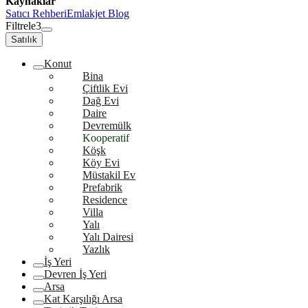
Kaynaklar
Satıcı Rehberi
Emlakjet Blog
Filtrele
3
Satılık
Konut
Bina
Çiftlik Evi
Dağ Evi
Daire
Devremülk
Kooperatif
Köşk
Köy Evi
Müstakil Ev
Prefabrik
Residence
Villa
Yalı
Yalı Dairesi
Yazlık
İş Yeri
Devren İş Yeri
Arsa
Kat Karşılığı Arsa