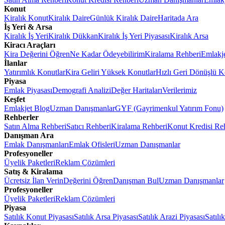
Konut
Kiralık Konut
Kiralık Daire
Günlük Kiralık Daire
Haritada Ara
İş Yeri & Arsa
Kiralık İş Yeri
Kiralık Dükkan
Kiralık İş Yeri Piyasası
Kiralık Arsa
Kiracı Araçları
Kira Değerini Öğren
Ne Kadar Ödeyebilirim
Kiralama Rehberi
Emlakj
İlanlar
Yatırımlık Konutlar
Kira Geliri Yüksek Konutlar
Hızlı Geri Dönüşlü K
Piyasa
Emlak Piyasası
Demografi Analizi
Değer Haritaları
Verilerimiz
Keşfet
Emlakjet Blog
Uzman Danışmanlar
GYF (Gayrimenkul Yatırım Fonu)
Rehberler
Satın Alma Rehberi
Satıcı Rehberi
Kiralama Rehberi
Konut Kredisi Re
Danışman Ara
Emlak Danışmanları
Emlak Ofisleri
Uzman Danışmanlar
Profesyoneller
Üyelik Paketleri
Reklam Çözümleri
Satış & Kiralama
Ücretsiz İlan Verin
Değerini Öğren
Danışman Bul
Uzman Danışmanlar
Profesyoneller
Üyelik Paketleri
Reklam Çözümleri
Piyasa
Satılık Konut Piyasası
Satılık Arsa Piyasası
Satılık Arazi Piyasası
Satılı