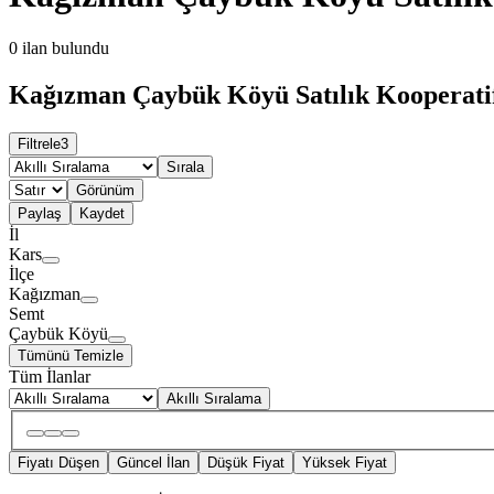
0
ilan bulundu
Kağızman Çaybük Köyü Satılık Kooperatif
Filtrele
3
Sırala
Görünüm
Paylaş
Kaydet
İl
Kars
İlçe
Kağızman
Semt
Çaybük Köyü
Tümünü Temizle
Tüm İlanlar
Akıllı Sıralama
Fiyatı Düşen
Güncel İlan
Düşük Fiyat
Yüksek Fiyat