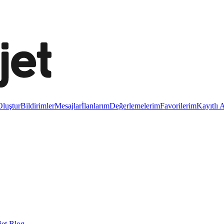
luştur
Bildirimler
Mesajlar
İlanlarım
Değerlemelerim
Favorilerim
Kayıtlı 
et Blog