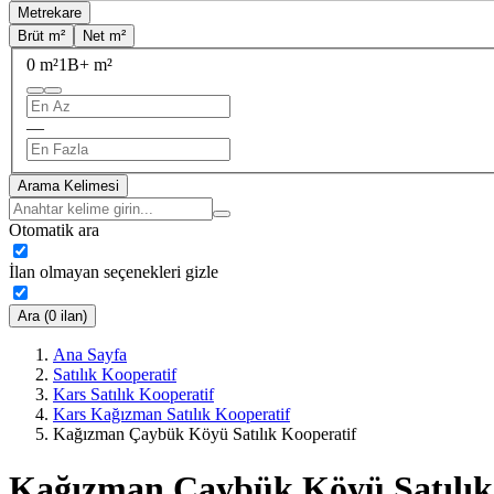
Metrekare
Brüt m²
Net m²
0 m²
1B+ m²
—
Arama Kelimesi
Otomatik ara
İlan olmayan seçenekleri gizle
Ara (0 ilan)
Ana Sayfa
Satılık Kooperatif
Kars Satılık Kooperatif
Kars Kağızman Satılık Kooperatif
Kağızman Çaybük Köyü Satılık Kooperatif
Kağızman Çaybük Köyü Satılık