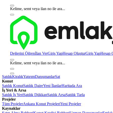
Kelime, semt veya ilan no ile ara...
Değerini Öğren
İlan Ver
Giriş Yap
Hesap Oluştur
Giriş Yap
Hesap O
Kelime, semt veya ilan no ile ara...
Satılık
Kiralık
Yatırım
Danışmanlar
Sat
Konut
Satılık Konut
Satılık Daire
Yeni İlanlar
Haritada Ara
İş Yeri & Arsa
Satılık İş Yeri
Satılık Dükkan
Satılık Arsa
Satılık Tarla
Projeler
Tüm Projeler
Ankara Konut Projeleri
Yeni Projeler
Kaynaklar
Satın Alma Rehberi
Konut Kredisi Rehberi
Uzman Danışmanlar
Emlakj