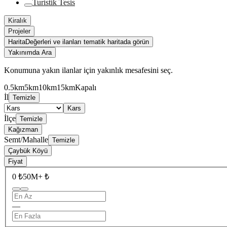
Turistik Tesis
Kiralık
Projeler
Harita
Değerleri ve ilanları tematik haritada görün
Yakınımda Ara
Konumuna yakın ilanlar için yakınlık mesafesini seç.
0.5km
5km
10km
15km
Kapalı
İl
Temizle
Kars
İlçe
Temizle
Kağızman
Semt/Mahalle
Temizle
Çaybük Köyü
Fiyat
0 ₺
50M+ ₺
—