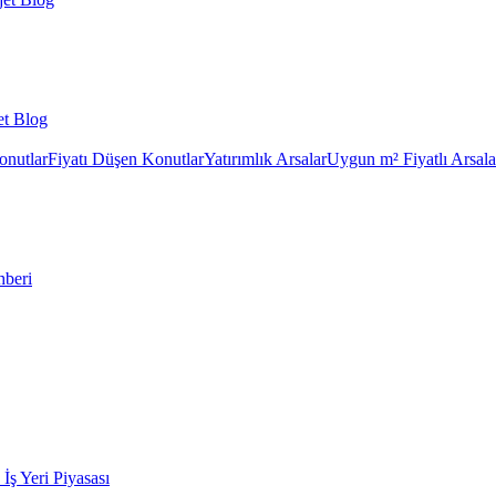
et Blog
onutlar
Fiyatı Düşen Konutlar
Yatırımlık Arsalar
Uygun m² Fiyatlı Arsala
hberi
k İş Yeri Piyasası