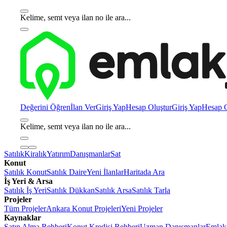
Kelime, semt veya ilan no ile ara...
Değerini Öğren
İlan Ver
Giriş Yap
Hesap Oluştur
Giriş Yap
Hesap O
Kelime, semt veya ilan no ile ara...
Satılık
Kiralık
Yatırım
Danışmanlar
Sat
Konut
Satılık Konut
Satılık Daire
Yeni İlanlar
Haritada Ara
İş Yeri & Arsa
Satılık İş Yeri
Satılık Dükkan
Satılık Arsa
Satılık Tarla
Projeler
Tüm Projeler
Ankara Konut Projeleri
Yeni Projeler
Kaynaklar
Satın Alma Rehberi
Konut Kredisi Rehberi
Uzman Danışmanlar
Emlakj