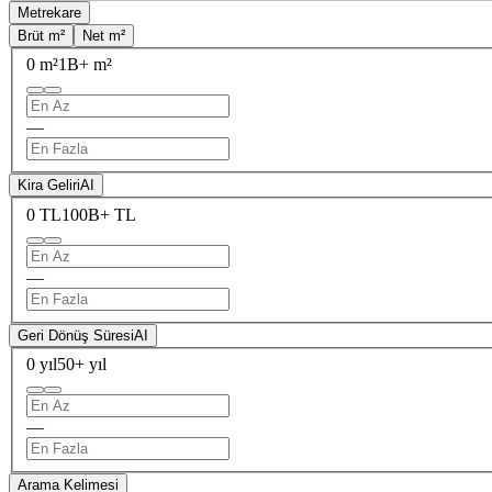
Metrekare
Brüt m²
Net m²
0 m²
1B+ m²
—
Kira Geliri
AI
0 TL
100B+ TL
—
Geri Dönüş Süresi
AI
0 yıl
50+ yıl
—
Arama Kelimesi