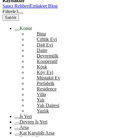
Kaynaklar
Satıcı Rehberi
Emlakjet Blog
Filtrele
3
Satılık
Konut
Bina
Çiftlik Evi
Dağ Evi
Daire
Devremülk
Kooperatif
Köşk
Köy Evi
Müstakil Ev
Prefabrik
Residence
Villa
Yalı
Yalı Dairesi
Yazlık
İş Yeri
Devren İş Yeri
Arsa
Kat Karşılığı Arsa