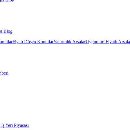
et Blog
onutlar
Fiyatı Düşen Konutlar
Yatırımlık Arsalar
Uygun m² Fiyatlı Arsala
hberi
k İş Yeri Piyasası