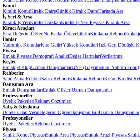
Konut
Kiralık Konut
Kiralık Daire
Günlük Kiralık Daire
Haritada Ara
İş Yeri & Arsa
Kiralık İş Yeri
Kiralık Dükkan
Kiralık İş Yeri Piyasası
Kiralık Arsa
Kiracı Araçları
Kira Değerini Öğren
Ne Kadar Ödeyebilirim
Kiralama Rehberi
Emlakj
İlanlar
Yatırımlık Konutlar
Kira Geliri Yüksek Konutlar
Hızlı Geri Dönüşlü K
Piyasa
Emlak Piyasası
Demografi Analizi
Değer Haritaları
Verilerimiz
Keşfet
Emlakjet Blog
Uzman Danışmanlar
GYF (Gayrimenkul Yatırım Fonu)
Rehberler
Satın Alma Rehberi
Satıcı Rehberi
Kiralama Rehberi
Konut Kredisi Re
Danışman Ara
Emlak Danışmanları
Emlak Ofisleri
Uzman Danışmanlar
Profesyoneller
Üyelik Paketleri
Reklam Çözümleri
Satış & Kiralama
Ücretsiz İlan Verin
Değerini Öğren
Danışman Bul
Uzman Danışmanlar
Profesyoneller
Üyelik Paketleri
Reklam Çözümleri
Piyasa
Satılık Konut Piyasası
Satılık Arsa Piyasası
Satılık Arazi Piyasası
Satılı