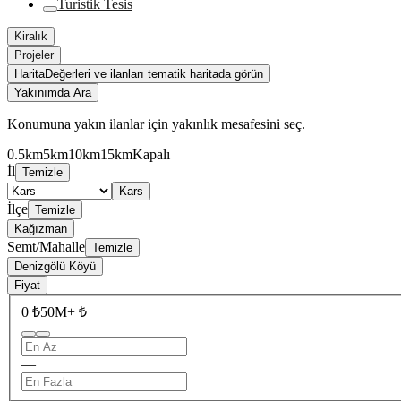
Turistik Tesis
Kiralık
Projeler
Harita
Değerleri ve ilanları tematik haritada görün
Yakınımda Ara
Konumuna yakın ilanlar için yakınlık mesafesini seç.
0.5km
5km
10km
15km
Kapalı
İl
Temizle
Kars
İlçe
Temizle
Kağızman
Semt/Mahalle
Temizle
Denizgölü Köyü
Fiyat
0 ₺
50M+ ₺
—