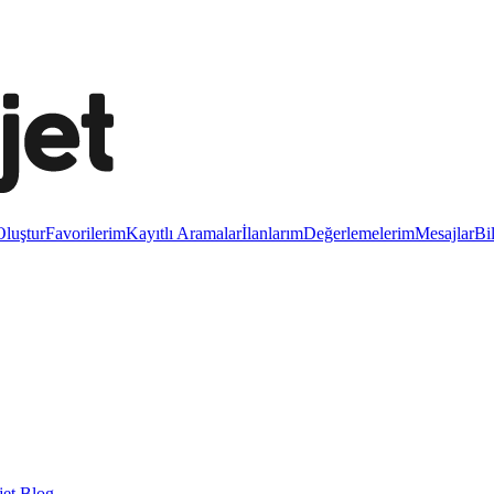
luştur
Favorilerim
Kayıtlı Aramalar
İlanlarım
Değerlemelerim
Mesajlar
Bi
et Blog