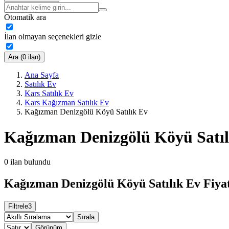
Otomatik ara
İlan olmayan seçenekleri gizle
Ara (0 ilan)
Ana Sayfa
Satılık Ev
Kars Satılık Ev
Kars Kağızman Satılık Ev
Kağızman Denizgölü Köyü Satılık Ev
Kağızman Denizgölü Köyü Satıl
0
ilan bulundu
Kağızman Denizgölü Köyü Satılık Ev Fiyat
Filtrele
3
Sırala
Görünüm