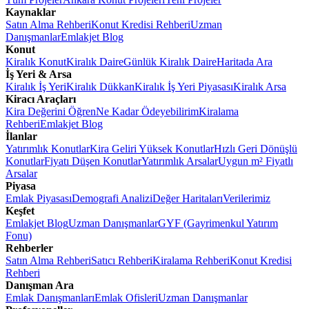
Kaynaklar
Satın Alma Rehberi
Konut Kredisi Rehberi
Uzman
Danışmanlar
Emlakjet Blog
Konut
Kiralık Konut
Kiralık Daire
Günlük Kiralık Daire
Haritada Ara
İş Yeri & Arsa
Kiralık İş Yeri
Kiralık Dükkan
Kiralık İş Yeri Piyasası
Kiralık Arsa
Kiracı Araçları
Kira Değerini Öğren
Ne Kadar Ödeyebilirim
Kiralama
Rehberi
Emlakjet Blog
İlanlar
Yatırımlık Konutlar
Kira Geliri Yüksek Konutlar
Hızlı Geri Dönüşlü
Konutlar
Fiyatı Düşen Konutlar
Yatırımlık Arsalar
Uygun m² Fiyatlı
Arsalar
Piyasa
Emlak Piyasası
Demografi Analizi
Değer Haritaları
Verilerimiz
Keşfet
Emlakjet Blog
Uzman Danışmanlar
GYF (Gayrimenkul Yatırım
Fonu)
Rehberler
Satın Alma Rehberi
Satıcı Rehberi
Kiralama Rehberi
Konut Kredisi
Rehberi
Danışman Ara
Emlak Danışmanları
Emlak Ofisleri
Uzman Danışmanlar