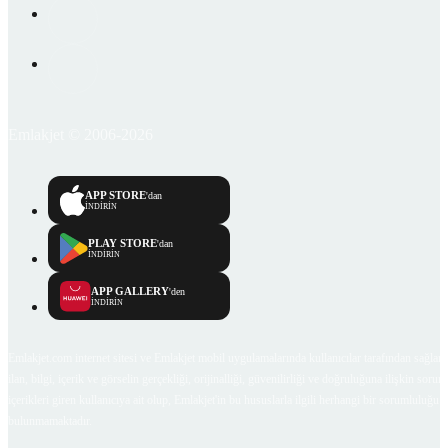
Emlakjet © 2006-2026
APP STORE
'dan
İNDİRİN
PLAY STORE
'dan
İNDİRİN
APP GALLERY
'den
İNDİRİN
Emlakjet.com internet sitesi ve Emlakjet mobil uygulamalarında kullanıcılar tarafından sağlana
ilan, bilgi, içerik ve görselin gerçekliği, orijinalliği, güvenilirliği ve doğruluğuna ilişkin soru
içerikleri giren kullanıcıya ait olup, Emlakjet'in bu hususlarla ilgili herhangi bir sorumluluğu
bulunmamaktadır.