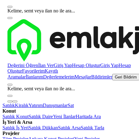
Kelime, semt veya ilan no ile ara...
Değerini Öğren
İlan Ver
Giriş Yap
Hesap Oluştur
Giriş Yap
Hesap
Oluştur
Favorilerim
Kayıtlı
Aramalar
İlanlarım
Değerlemelerim
Mesajlar
Bildirimler
Geri Bildirim
Kelime, semt veya ilan no ile ara...
Satılık
Kiralık
Yatırım
Danışmanlar
Sat
Konut
Satılık Konut
Satılık Daire
Yeni İlanlar
Haritada Ara
İş Yeri & Arsa
Satılık İş Yeri
Satılık Dükkan
Satılık Arsa
Satılık Tarla
Projeler
Tüm Projeler
Ankara Konut Projeleri
Yeni Projeler