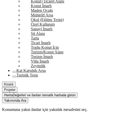
Konut+Ticaret Alanı
Konut İmarlı
Maden Ocağı
Muhtelif Arsa
Okul (Eğitim Tesisi)
Özel Kullanım
Sanayi İmarlı
Sit Alanı
Tarla
Ticari İmarlı
Toplu Konut İçin
Turizm/Konut Alanı
Turizm İmarlı
Villa İmarlı
Zeytinlik
Kat Karşılığı Arsa
Turistik Tesis
Kiralık
Projeler
Harita
Değerleri ve ilanları tematik haritada görün
Yakınımda Ara
Konumuna yakın ilanlar için yakınlık mesafesini seç.