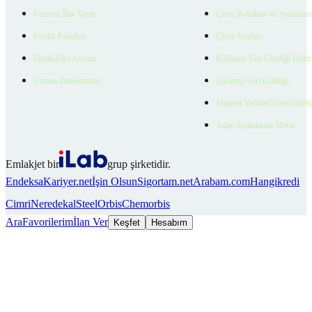
Ücretsiz İlan Verin
Çerez Politikası ve Aydınlat
Üyelik Paketleri
Çerez Ayarları
EmlakZeka Asistan
Kullanıcı Veri Gizliliği Bildi
Uzman Danışmanlar
Ziyaretçi Veri Gizliliği
Müşteri Yetkilisi Veri Gizlili
Aday Aydınlatma Metni
Emlakjet bir
grup şirketidir.
Endeksa
Kariyer.net
İşin Olsun
Sigortam.net
Arabam.com
Hangikredi
Cimri
Neredekal
SteelOrbis
Chemorbis
Ara
Favorilerim
İlan Ver
Keşfet
Hesabım