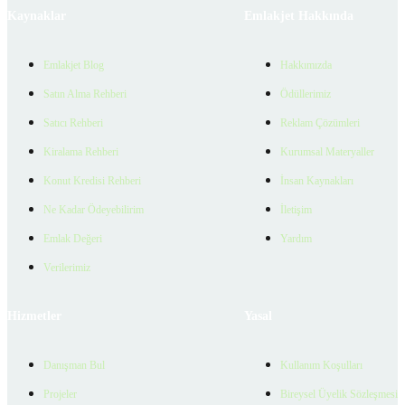
Kaynaklar
Emlakjet Hakkında
Emlakjet Blog
Hakkımızda
Satın Alma Rehberi
Ödüllerimiz
Satıcı Rehberi
Reklam Çözümleri
Kiralama Rehberi
Kurumsal Materyaller
Konut Kredisi Rehberi
İnsan Kaynakları
Ne Kadar Ödeyebilirim
İletişim
Emlak Değeri
Yardım
Verilerimiz
Hizmetler
Yasal
Danışman Bul
Kullanım Koşulları
Projeler
Bireysel Üyelik Sözleşmesi