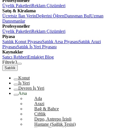
Profesyoneller
Üyelik Paketleri
Reklam Çözümleri
Satış & Kiralama
Ücretsiz İlan Verin
Değerini Öğren
Danışman Bul
Uzman
Danışmanlar
Profesyoneller
Üyelik Paketleri
Reklam Çözümleri
Piyasa
Satılık Konut Piyasası
Satılık Arsa Piyasası
Satılık Arazi
Piyasası
Satılık İş Yeri Piyasası
Kaynaklar
Satıcı Rehberi
Emlakjet Blog
Filtrele
3
Satılık
Konut
İş Yeri
Devren İş Yeri
Arsa
Ada
Arazi
Bağ & Bahçe
Çiftlik
Depo, Antrepo İzinli
Hastane (Sağlık Tesisi)