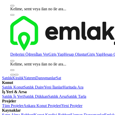
Kelime, semt veya ilan no ile ara...
Değerini Öğren
İlan Ver
Giriş Yap
Hesap Oluştur
Giriş Yap
Hesap O
Kelime, semt veya ilan no ile ara...
Satılık
Kiralık
Yatırım
Danışmanlar
Sat
Konut
Satılık Konut
Satılık Daire
Yeni İlanlar
Haritada Ara
İş Yeri & Arsa
Satılık İş Yeri
Satılık Dükkan
Satılık Arsa
Satılık Tarla
Projeler
Tüm Projeler
Ankara Konut Projeleri
Yeni Projeler
Kaynaklar
Satın Alma Rehberi
Konut Kredisi Rehberi
Uzman Danışmanlar
Emlakj