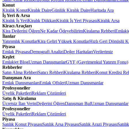
Konut
Kiralık Konut
Kiralık Daire
Günlük Kiralık Daire
Haritada Ara
İş Yeri & Arsa
Kiralık İş Yeri
Kiralık Dükkan
Kiralık İş Yeri Piyasası
Kiralık Arsa
Kiracı Araçları
Kira Değerini Öğren
Ne Kadar Ödeyebilirim
Kiralama Rehberi
Emlakj
İlanlar
Yatırımlık Konutlar
Kira Geliri Yüksek Konutlar
Hızlı Geri Dönüşlü K
Piyasa
Emlak Piyasası
Demografi Analizi
Değer Haritaları
Verilerimiz
Keşfet
Emlakjet Blog
Uzman Danışmanlar
GYF (Gayrimenkul Yatırım Fonu)
Rehberler
Satın Alma Rehberi
Satıcı Rehberi
Kiralama Rehberi
Konut Kredisi Re
Danışman Ara
Emlak Danışmanları
Emlak Ofisleri
Uzman Danışmanlar
Profesyoneller
Üyelik Paketleri
Reklam Çözümleri
Satış & Kiralama
Ücretsiz İlan Verin
Değerini Öğren
Danışman Bul
Uzman Danışmanlar
Profesyoneller
Üyelik Paketleri
Reklam Çözümleri
Piyasa
Satılık Konut Piyasası
Satılık Arsa Piyasası
Satılık Arazi Piyasası
Satılı