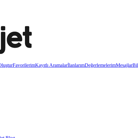
luştur
Favorilerim
Kayıtlı Aramalar
İlanlarım
Değerlemelerim
Mesajlar
Bi
et Blog