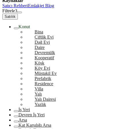
Kaynaklar
Satıcı Rehberi
Emlakjet Blog
Filtrele
3
Satılık
Konut
Bina
Çiftlik Evi
Dağ Evi
Daire
Devremülk
Kooperatif
Köşk
Köy Evi
Müstakil Ev
Prefabrik
Residence
Villa
Yalı
Yalı Dairesi
Yazlık
İş Yeri
Devren İş Yeri
Arsa
Kat Karşılığı Arsa