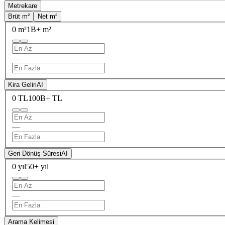
Metrekare
Brüt m²
Net m²
0 m²
1B+ m²
—
Kira Geliri
AI
0 TL
100B+ TL
—
Geri Dönüş Süresi
AI
0 yıl
50+ yıl
—
Arama Kelimesi