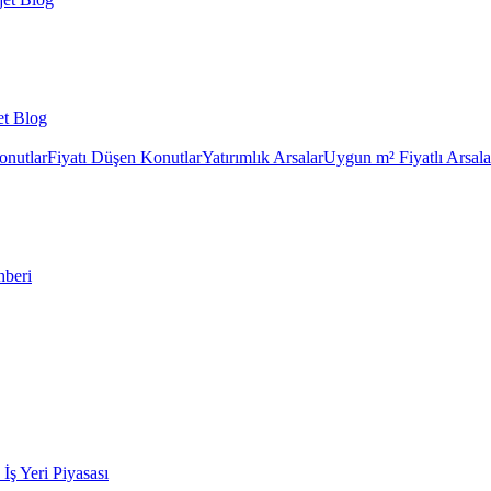
et Blog
onutlar
Fiyatı Düşen Konutlar
Yatırımlık Arsalar
Uygun m² Fiyatlı Arsala
hberi
k İş Yeri Piyasası