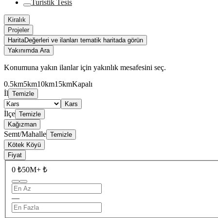
Turistik Tesis
Kiralık
Projeler
Harita
Değerleri ve ilanları tematik haritada görün
Yakınımda Ara
Konumuna yakın ilanlar için yakınlık mesafesini seç.
0.5km
5km
10km
15km
Kapalı
İl
Temizle
Kars
İlçe
Temizle
Kağızman
Semt/Mahalle
Temizle
Kötek Köyü
Fiyat
0 ₺
50M+ ₺
—