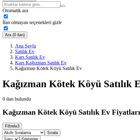
Otomatik ara
İlan olmayan seçenekleri gizle
Ara (0 ilan)
Ana Sayfa
Satılık Ev
Kars Satılık Ev
Kars Kağızman Satılık Ev
Kağızman Kötek Köyü Satılık Ev
Kağızman Kötek Köyü Satılık 
0
ilan bulundu
Kağızman Kötek Köyü Satılık Ev Fiyatlar
Filtrele
3
Sırala
Görünüm