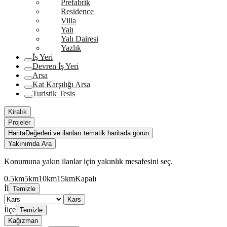
Prefabrik
Residence
Villa
Yalı
Yalı Dairesi
Yazlık
İş Yeri
Devren İş Yeri
Arsa
Kat Karşılığı Arsa
Turistik Tesis
Kiralık
Projeler
Harita
Değerleri ve ilanları tematik haritada görün
Yakınımda Ara
Konumuna yakın ilanlar için yakınlık mesafesini seç.
0.5km
5km
10km
15km
Kapalı
İl
Temizle
Kars
İlçe
Temizle
Kağızman