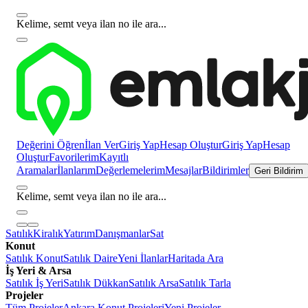
Kelime, semt veya ilan no ile ara...
Değerini Öğren
İlan Ver
Giriş Yap
Hesap Oluştur
Giriş Yap
Hesap
Oluştur
Favorilerim
Kayıtlı
Aramalar
İlanlarım
Değerlemelerim
Mesajlar
Bildirimler
Geri Bildirim
Kelime, semt veya ilan no ile ara...
Satılık
Kiralık
Yatırım
Danışmanlar
Sat
Konut
Satılık Konut
Satılık Daire
Yeni İlanlar
Haritada Ara
İş Yeri & Arsa
Satılık İş Yeri
Satılık Dükkan
Satılık Arsa
Satılık Tarla
Projeler
Tüm Projeler
Ankara Konut Projeleri
Yeni Projeler