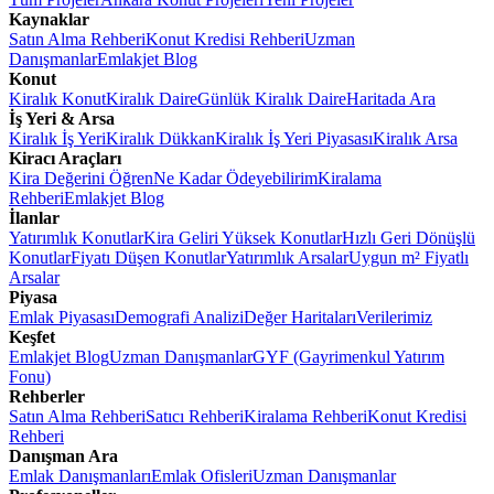
Kaynaklar
Satın Alma Rehberi
Konut Kredisi Rehberi
Uzman
Danışmanlar
Emlakjet Blog
Konut
Kiralık Konut
Kiralık Daire
Günlük Kiralık Daire
Haritada Ara
İş Yeri & Arsa
Kiralık İş Yeri
Kiralık Dükkan
Kiralık İş Yeri Piyasası
Kiralık Arsa
Kiracı Araçları
Kira Değerini Öğren
Ne Kadar Ödeyebilirim
Kiralama
Rehberi
Emlakjet Blog
İlanlar
Yatırımlık Konutlar
Kira Geliri Yüksek Konutlar
Hızlı Geri Dönüşlü
Konutlar
Fiyatı Düşen Konutlar
Yatırımlık Arsalar
Uygun m² Fiyatlı
Arsalar
Piyasa
Emlak Piyasası
Demografi Analizi
Değer Haritaları
Verilerimiz
Keşfet
Emlakjet Blog
Uzman Danışmanlar
GYF (Gayrimenkul Yatırım
Fonu)
Rehberler
Satın Alma Rehberi
Satıcı Rehberi
Kiralama Rehberi
Konut Kredisi
Rehberi
Danışman Ara
Emlak Danışmanları
Emlak Ofisleri
Uzman Danışmanlar