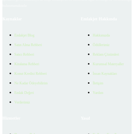
bulunmamaktadır.
Kaynaklar
Emlakjet Hakkında
Emlakjet Blog
Hakkımızda
Satın Alma Rehberi
Ödüllerimiz
Satıcı Rehberi
Reklam Çözümleri
Kiralama Rehberi
Kurumsal Materyaller
Konut Kredisi Rehberi
İnsan Kaynakları
Ne Kadar Ödeyebilirim
İletişim
Emlak Değeri
Yardım
Verilerimiz
Hizmetler
Yasal