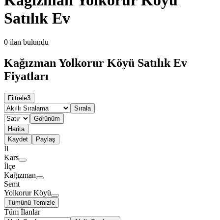
Satılık Ev
0
ilan bulundu
Kağızman Yolkorur Köyü Satılık Ev
Fiyatları
Filtrele
3
Sırala
Görünüm
Harita
Kaydet
Paylaş
İl
Kars
İlçe
Kağızman
Semt
Yolkorur Köyü
Tümünü Temizle
Tüm İlanlar