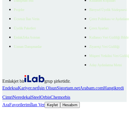
Danışman Bul
Kullanım Koşulları
Projeler
Bireysel Üyelik Sözleşmesi
Ücretsiz İlan Verin
Çerez Politikası ve Aydınlat
Üyelik Paketleri
Çerez Ayarları
EmlakZeka Asistan
Kullanıcı Veri Gizliliği Bildi
Uzman Danışmanlar
Ziyaretçi Veri Gizliliği
Müşteri Yetkilisi Veri Gizlili
Aday Aydınlatma Metni
Emlakjet bir
grup şirketidir.
Endeksa
Kariyer.net
İşin Olsun
Sigortam.net
Arabam.com
Hangikredi
Cimri
Neredekal
SteelOrbis
Chemorbis
Ara
Favorilerim
İlan Ver
Keşfet
Hesabım