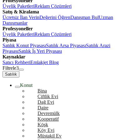
Profesyoneller
Üyelik Paketleri
Reklam Çözümleri
Satış & Kiralama
Ücretsiz İlan Verin
Değerini Öğren
Danışman Bul
Uzman
Danışmanlar
Profesyoneller
Üyelik Paketleri
Reklam Çözümleri
Piyasa
Satılık Konut Piyasası
Satılık Arsa Piyasası
Satılık Arazi
Piyasası
Satılık İş Yeri Piyasası
Kaynaklar
Satıcı Rehberi
Emlakjet Blog
Filtrele
3
Satılık
Konut
Bina
Çiftlik Evi
Dağ Evi
Daire
Devremülk
Kooperatif
Köşk
Köy Evi
Müstakil Ev