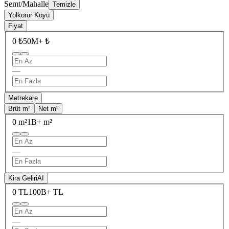
Semt/Mahalle
Temizle
Yolkorur Köyü
Fiyat
0 ₺
50M+ ₺
—
Metrekare
Brüt m²
Net m²
0 m²
1B+ m²
—
Kira Geliri
AI
0 TL
100B+ TL
—