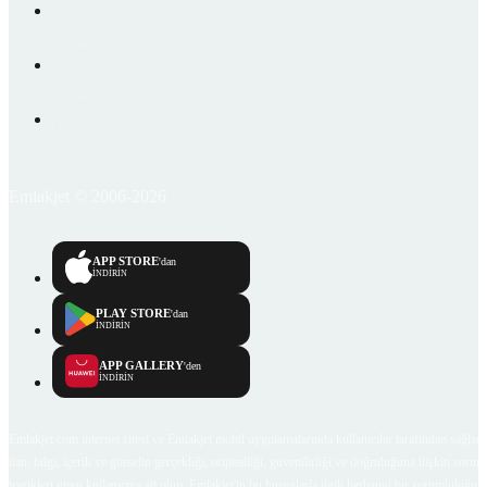
Emlakjet © 2006-2026
APP STORE
'dan
İNDİRİN
PLAY STORE
'dan
İNDİRİN
APP GALLERY
'den
İNDİRİN
Emlakjet.com internet sitesi ve Emlakjet mobil uygulamalarında kullanıcılar tarafından sağlana
ilan, bilgi, içerik ve görselin gerçekliği, orijinalliği, güvenilirliği ve doğruluğuna ilişkin soru
içerikleri giren kullanıcıya ait olup, Emlakjet'in bu hususlarla ilgili herhangi bir sorumluluğu