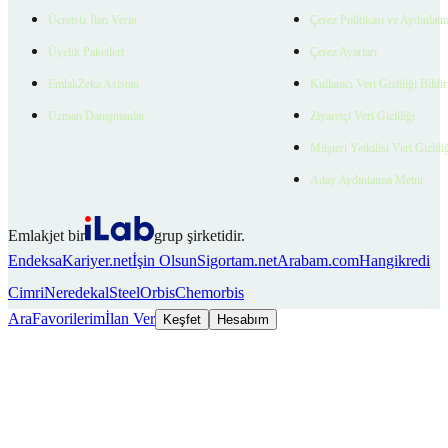
Ücretsiz İlan Verin
Çerez Politikası ve Aydınlat
Üyelik Paketleri
Çerez Ayarları
EmlakZeka Asistan
Kullanıcı Veri Gizliliği Bildi
Uzman Danışmanlar
Ziyaretçi Veri Gizliliği
Müşteri Yetkilisi Veri Gizlili
Aday Aydınlatma Metni
Emlakjet bir
grup şirketidir.
Endeksa
Kariyer.net
İşin Olsun
Sigortam.net
Arabam.com
Hangikredi
Cimri
Neredekal
SteelOrbis
Chemorbis
Ara
Favorilerim
İlan Ver
Keşfet
Hesabım