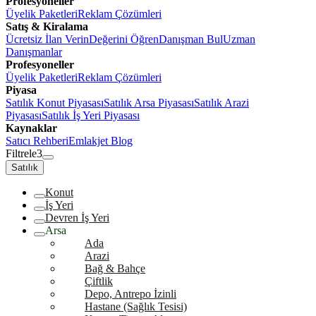
Profesyoneller
Üyelik Paketleri
Reklam Çözümleri
Satış & Kiralama
Ücretsiz İlan Verin
Değerini Öğren
Danışman Bul
Uzman
Danışmanlar
Profesyoneller
Üyelik Paketleri
Reklam Çözümleri
Piyasa
Satılık Konut Piyasası
Satılık Arsa Piyasası
Satılık Arazi
Piyasası
Satılık İş Yeri Piyasası
Kaynaklar
Satıcı Rehberi
Emlakjet Blog
Filtrele
3
Satılık
Konut
İş Yeri
Devren İş Yeri
Arsa
Ada
Arazi
Bağ & Bahçe
Çiftlik
Depo, Antrepo İzinli
Hastane (Sağlık Tesisi)