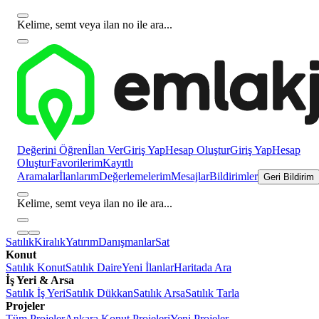
Kelime, semt veya ilan no ile ara...
Değerini Öğren
İlan Ver
Giriş Yap
Hesap Oluştur
Giriş Yap
Hesap
Oluştur
Favorilerim
Kayıtlı
Aramalar
İlanlarım
Değerlemelerim
Mesajlar
Bildirimler
Geri Bildirim
Kelime, semt veya ilan no ile ara...
Satılık
Kiralık
Yatırım
Danışmanlar
Sat
Konut
Satılık Konut
Satılık Daire
Yeni İlanlar
Haritada Ara
İş Yeri & Arsa
Satılık İş Yeri
Satılık Dükkan
Satılık Arsa
Satılık Tarla
Projeler
Tüm Projeler
Ankara Konut Projeleri
Yeni Projeler