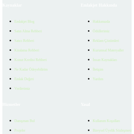
Kaynaklar
Emlakjet Hakkında
Emlakjet Blog
Hakkımızda
Satın Alma Rehberi
Ödüllerimiz
Satıcı Rehberi
Reklam Çözümleri
Kiralama Rehberi
Kurumsal Materyaller
Konut Kredisi Rehberi
İnsan Kaynakları
Ne Kadar Ödeyebilirim
İletişim
Emlak Değeri
Yardım
Verilerimiz
Hizmetler
Yasal
Danışman Bul
Kullanım Koşulları
Projeler
Bireysel Üyelik Sözleşmesi