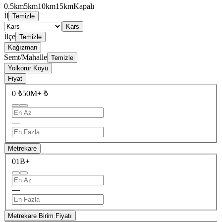
0.5km
5km
10km
15km
Kapalı
İl
Temizle
Kars
İlçe
Temizle
Kağızman
Semt/Mahalle
Temizle
Yolkorur Köyü
Fiyat
0 ₺
50M+ ₺
—
Metrekare
0
1B+
—
Metrekare Birim Fiyatı