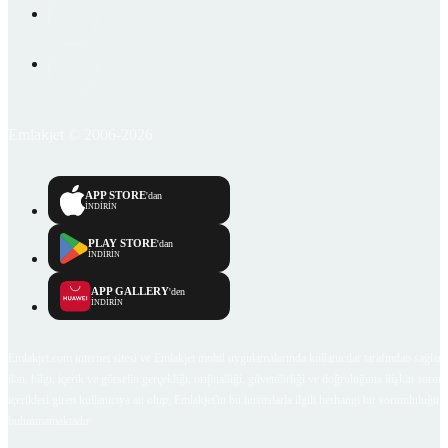
Emlakjet © 2006-2026
APP STORE
'dan
İNDİRİN
PLAY STORE
'dan
İNDİRİN
APP GALLERY
'den
İNDİRİN
Emlakjet.com internet sitesi ve Emlakjet mobil uygulamalarında kullanıcılar tarafından sağlana
ilan, bilgi, içerik ve görselin gerçekliği, orijinalliği, güvenilirliği ve doğruluğuna ilişkin soru
içerikleri giren kullanıcıya ait olup, Emlakjet'in bu hususlarla ilgili herhangi bir sorumluluğu
bulunmamaktadır.