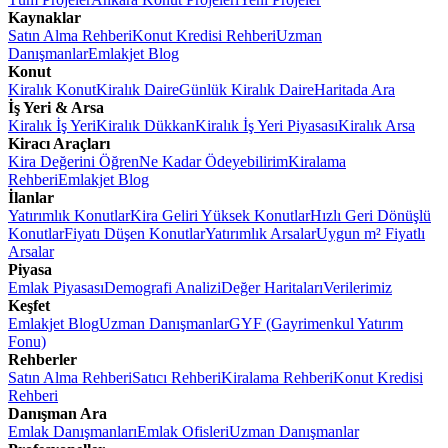
Kaynaklar
Satın Alma Rehberi
Konut Kredisi Rehberi
Uzman
Danışmanlar
Emlakjet Blog
Konut
Kiralık Konut
Kiralık Daire
Günlük Kiralık Daire
Haritada Ara
İş Yeri & Arsa
Kiralık İş Yeri
Kiralık Dükkan
Kiralık İş Yeri Piyasası
Kiralık Arsa
Kiracı Araçları
Kira Değerini Öğren
Ne Kadar Ödeyebilirim
Kiralama
Rehberi
Emlakjet Blog
İlanlar
Yatırımlık Konutlar
Kira Geliri Yüksek Konutlar
Hızlı Geri Dönüşlü
Konutlar
Fiyatı Düşen Konutlar
Yatırımlık Arsalar
Uygun m² Fiyatlı
Arsalar
Piyasa
Emlak Piyasası
Demografi Analizi
Değer Haritaları
Verilerimiz
Keşfet
Emlakjet Blog
Uzman Danışmanlar
GYF (Gayrimenkul Yatırım
Fonu)
Rehberler
Satın Alma Rehberi
Satıcı Rehberi
Kiralama Rehberi
Konut Kredisi
Rehberi
Danışman Ara
Emlak Danışmanları
Emlak Ofisleri
Uzman Danışmanlar