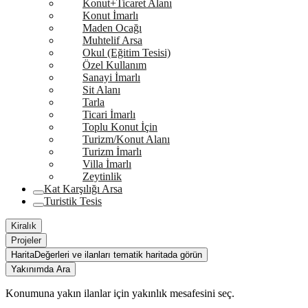
Konut+Ticaret Alanı
Konut İmarlı
Maden Ocağı
Muhtelif Arsa
Okul (Eğitim Tesisi)
Özel Kullanım
Sanayi İmarlı
Sit Alanı
Tarla
Ticari İmarlı
Toplu Konut İçin
Turizm/Konut Alanı
Turizm İmarlı
Villa İmarlı
Zeytinlik
Kat Karşılığı Arsa
Turistik Tesis
Kiralık
Projeler
Harita
Değerleri ve ilanları tematik haritada görün
Yakınımda Ara
Konumuna yakın ilanlar için yakınlık mesafesini seç.