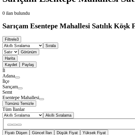
0
ilan bulundu
Sarıçam Esentepe Mahallesi Satılık Köşk F
Filtrele
3
Sırala
Görünüm
Harita
Kaydet
Paylaş
İl
Adana
İlçe
Sarıçam
Semt
Esentepe Mahallesi
Tümünü Temizle
Tüm İlanlar
Akıllı Sıralama
Fiyatı Düşen
Güncel İlan
Düşük Fiyat
Yüksek Fiyat