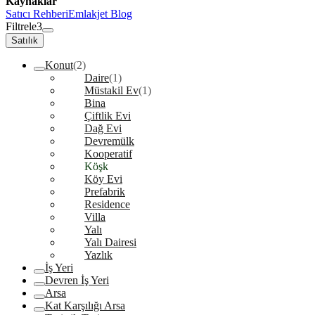
Kaynaklar
Satıcı Rehberi
Emlakjet Blog
Filtrele
3
Satılık
Konut
(2)
Daire
(1)
Müstakil Ev
(1)
Bina
Çiftlik Evi
Dağ Evi
Devremülk
Kooperatif
Köşk
Köy Evi
Prefabrik
Residence
Villa
Yalı
Yalı Dairesi
Yazlık
İş Yeri
Devren İş Yeri
Arsa
Kat Karşılığı Arsa