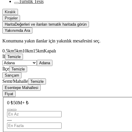
Turistik Tesis
Kiralık
Projeler
Harita
Değerleri ve ilanları tematik haritada görün
Yakınımda Ara
Konumuna yakın ilanlar için yakınlık mesafesini seç.
0.5km
5km
10km
15km
Kapalı
İl
Temizle
Adana
İlçe
Temizle
Sarıçam
Semt/Mahalle
Temizle
Esentepe Mahallesi
Fiyat
0 ₺
50M+ ₺
—