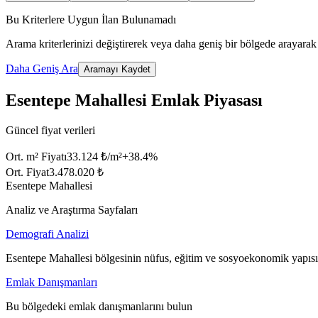
Bu Kriterlere Uygun İlan Bulunamadı
Arama kriterlerinizi değiştirerek veya daha geniş bir bölgede arayarak 
Daha Geniş Ara
Aramayı Kaydet
Esentepe Mahallesi Emlak Piyasası
Güncel fiyat verileri
Ort. m² Fiyatı
33.124 ₺/m²
+
38.4
%
Ort. Fiyat
3.478.020 ₺
Esentepe Mahallesi
Analiz ve Araştırma Sayfaları
Demografi Analizi
Esentepe Mahallesi bölgesinin nüfus, eğitim ve sosyoekonomik yapısı
Emlak Danışmanları
Bu bölgedeki emlak danışmanlarını bulun