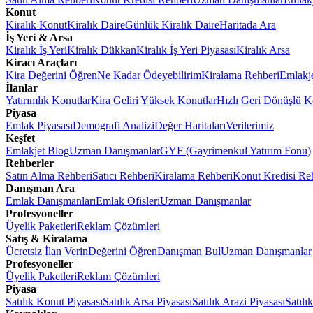
Konut
Kiralık Konut
Kiralık Daire
Günlük Kiralık Daire
Haritada Ara
İş Yeri & Arsa
Kiralık İş Yeri
Kiralık Dükkan
Kiralık İş Yeri Piyasası
Kiralık Arsa
Kiracı Araçları
Kira Değerini Öğren
Ne Kadar Ödeyebilirim
Kiralama Rehberi
Emlakj
İlanlar
Yatırımlık Konutlar
Kira Geliri Yüksek Konutlar
Hızlı Geri Dönüşlü K
Piyasa
Emlak Piyasası
Demografi Analizi
Değer Haritaları
Verilerimiz
Keşfet
Emlakjet Blog
Uzman Danışmanlar
GYF (Gayrimenkul Yatırım Fonu)
Rehberler
Satın Alma Rehberi
Satıcı Rehberi
Kiralama Rehberi
Konut Kredisi Re
Danışman Ara
Emlak Danışmanları
Emlak Ofisleri
Uzman Danışmanlar
Profesyoneller
Üyelik Paketleri
Reklam Çözümleri
Satış & Kiralama
Ücretsiz İlan Verin
Değerini Öğren
Danışman Bul
Uzman Danışmanlar
Profesyoneller
Üyelik Paketleri
Reklam Çözümleri
Piyasa
Satılık Konut Piyasası
Satılık Arsa Piyasası
Satılık Arazi Piyasası
Satılı