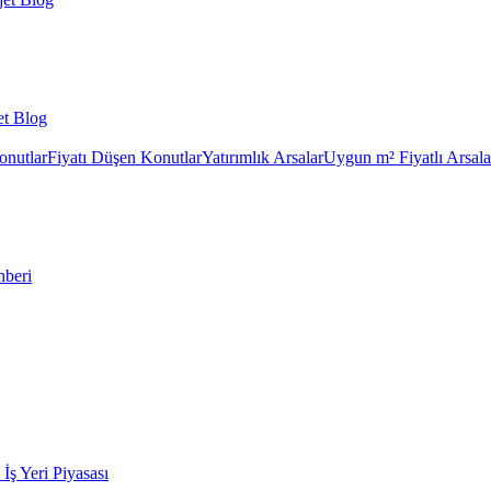
et Blog
onutlar
Fiyatı Düşen Konutlar
Yatırımlık Arsalar
Uygun m² Fiyatlı Arsala
hberi
k İş Yeri Piyasası