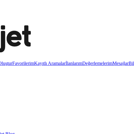
luştur
Favorilerim
Kayıtlı Aramalar
İlanlarım
Değerlemelerim
Mesajlar
Bi
et Blog