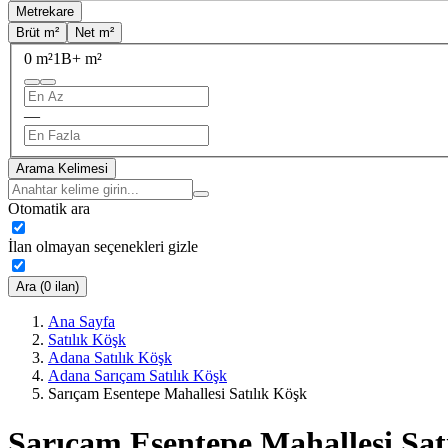
Metrekare
Brüt m²
Net m²
0 m²
1B+ m²
—
Arama Kelimesi
Otomatik ara
İlan olmayan seçenekleri gizle
Ara (0 ilan)
Ana Sayfa
Satılık Köşk
Adana Satılık Köşk
Adana Sarıçam Satılık Köşk
Sarıçam Esentepe Mahallesi Satılık Köşk
Sarıçam Esentepe Mahallesi Sat