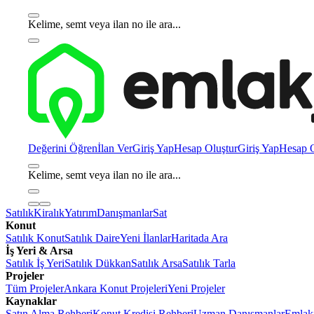
Kelime, semt veya ilan no ile ara...
Değerini Öğren
İlan Ver
Giriş Yap
Hesap Oluştur
Giriş Yap
Hesap O
Kelime, semt veya ilan no ile ara...
Satılık
Kiralık
Yatırım
Danışmanlar
Sat
Konut
Satılık Konut
Satılık Daire
Yeni İlanlar
Haritada Ara
İş Yeri & Arsa
Satılık İş Yeri
Satılık Dükkan
Satılık Arsa
Satılık Tarla
Projeler
Tüm Projeler
Ankara Konut Projeleri
Yeni Projeler
Kaynaklar
Satın Alma Rehberi
Konut Kredisi Rehberi
Uzman Danışmanlar
Emlakj