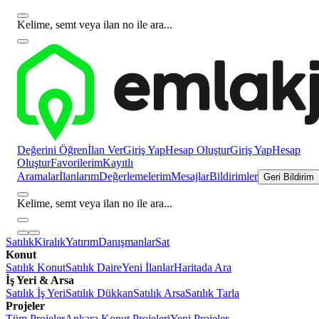
Kelime, semt veya ilan no ile ara...
Değerini Öğren
İlan Ver
Giriş Yap
Hesap Oluştur
Giriş Yap
Hesap
Oluştur
Favorilerim
Kayıtlı
Aramalar
İlanlarım
Değerlemelerim
Mesajlar
Bildirimler
Geri Bildirim
Kelime, semt veya ilan no ile ara...
Satılık
Kiralık
Yatırım
Danışmanlar
Sat
Konut
Satılık Konut
Satılık Daire
Yeni İlanlar
Haritada Ara
İş Yeri & Arsa
Satılık İş Yeri
Satılık Dükkan
Satılık Arsa
Satılık Tarla
Projeler
Tüm Projeler
Ankara Konut Projeleri
Yeni Projeler