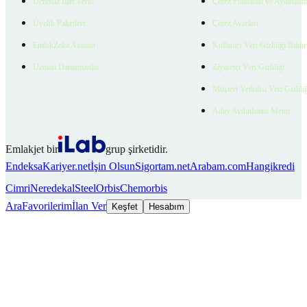
Ücretsiz İlan Verin
Çerez Politikası ve Aydınlat
Üyelik Paketleri
Çerez Ayarları
EmlakZeka Asistan
Kullanıcı Veri Gizliliği Bildi
Uzman Danışmanlar
Ziyaretçi Veri Gizliliği
Müşteri Yetkilisi Veri Gizlili
Aday Aydınlatma Metni
Emlakjet bir
grup şirketidir.
Endeksa
Kariyer.net
İşin Olsun
Sigortam.net
Arabam.com
Hangikredi
Cimri
Neredekal
SteelOrbis
Chemorbis
Ara
Favorilerim
İlan Ver
Keşfet
Hesabım