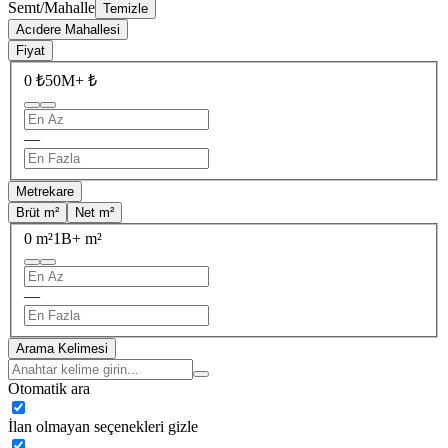
Semt/Mahalle
Temizle
Acıdere Mahallesi
Fiyat
0 ₺
50M+ ₺
—
Metrekare
Brüt m²
Net m²
0 m²
1B+ m²
—
Arama Kelimesi
Otomatik ara
İlan olmayan seçenekleri gizle