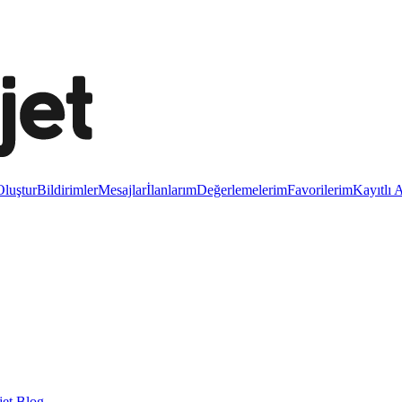
luştur
Bildirimler
Mesajlar
İlanlarım
Değerlemelerim
Favorilerim
Kayıtlı 
et Blog