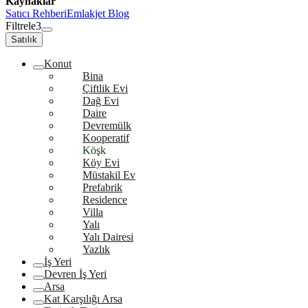
Kaynaklar
Satıcı Rehberi
Emlakjet Blog
Filtrele
3
Satılık
Konut
Bina
Çiftlik Evi
Dağ Evi
Daire
Devremülk
Kooperatif
Köşk
Köy Evi
Müstakil Ev
Prefabrik
Residence
Villa
Yalı
Yalı Dairesi
Yazlık
İş Yeri
Devren İş Yeri
Arsa
Kat Karşılığı Arsa