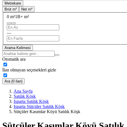
Metrekare
Brüt m²
Net m²
0 m²
1B+ m²
—
Arama Kelimesi
Otomatik ara
İlan olmayan seçenekleri gizle
Ara (0 ilan)
Ana Sayfa
Satılık Köşk
Isparta Satılık Köşk
Isparta Sütçüler Satılık Köşk
Sütçüler Kasımlar Köyü Satılık Köşk
Sütçüler Kasımlar Köyü Satılık