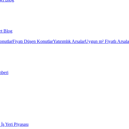
et Blog
onutlar
Fiyatı Düşen Konutlar
Yatırımlık Arsalar
Uygun m² Fiyatlı Arsala
hberi
k İş Yeri Piyasası