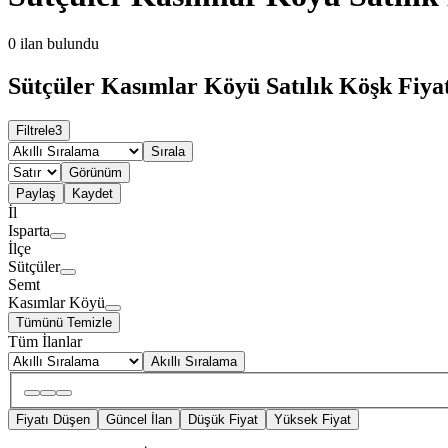
0
ilan bulundu
Sütçüler Kasımlar Köyü Satılık Köşk Fiyat
Filtrele
3
Sırala
Görünüm
Paylaş
Kaydet
İl
Isparta
İlçe
Sütçüler
Semt
Kasımlar Köyü
Tümünü Temizle
Tüm İlanlar
Akıllı Sıralama
Fiyatı Düşen
Güncel İlan
Düşük Fiyat
Yüksek Fiyat