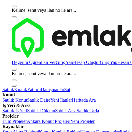
Kelime, semt veya ilan no ile ara...
Değerini Öğren
İlan Ver
Giriş Yap
Hesap Oluştur
Giriş Yap
Hesap O
Kelime, semt veya ilan no ile ara...
Satılık
Kiralık
Yatırım
Danışmanlar
Sat
Konut
Satılık Konut
Satılık Daire
Yeni İlanlar
Haritada Ara
İş Yeri & Arsa
Satılık İş Yeri
Satılık Dükkan
Satılık Arsa
Satılık Tarla
Projeler
Tüm Projeler
Ankara Konut Projeleri
Yeni Projeler
Kaynaklar
Satın Alma Rehberi
Konut Kredisi Rehberi
Uzman Danışmanlar
Emlakj