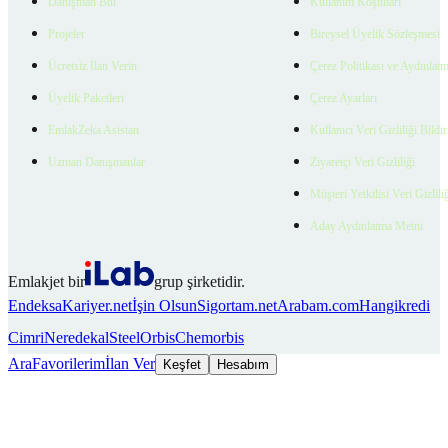
Danışman Bul
Kullanım Koşulları
Projeler
Bireysel Üyelik Sözleşmesi
Ücretsiz İlan Verin
Çerez Politikası ve Aydınlat
Üyelik Paketleri
Çerez Ayarları
EmlakZeka Asistan
Kullanıcı Veri Gizliliği Bildi
Uzman Danışmanlar
Ziyaretçi Veri Gizliliği
Müşteri Yetkilisi Veri Gizlili
Aday Aydınlatma Metni
Emlakjet bir
grup şirketidir.
Endeksa
Kariyer.net
İşin Olsun
Sigortam.net
Arabam.com
Hangikredi
Cimri
Neredekal
SteelOrbis
Chemorbis
Ara
Favorilerim
İlan Ver
Keşfet
Hesabım