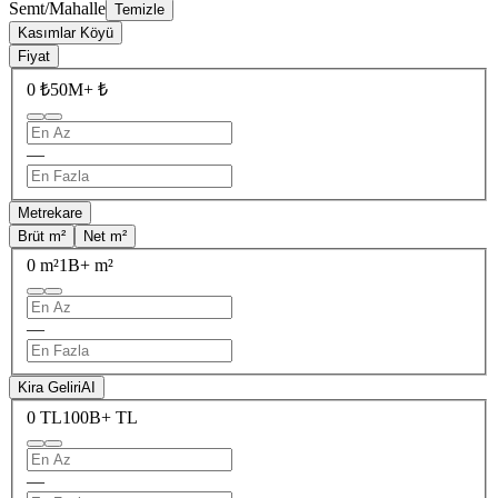
Semt/Mahalle
Temizle
Kasımlar Köyü
Fiyat
0 ₺
50M+ ₺
—
Metrekare
Brüt m²
Net m²
0 m²
1B+ m²
—
Kira Geliri
AI
0 TL
100B+ TL
—