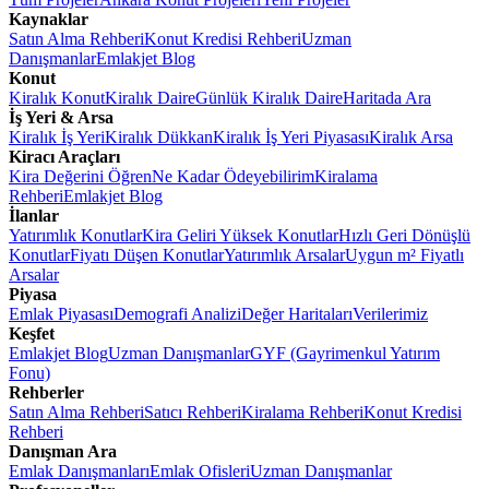
Kaynaklar
Satın Alma Rehberi
Konut Kredisi Rehberi
Uzman
Danışmanlar
Emlakjet Blog
Konut
Kiralık Konut
Kiralık Daire
Günlük Kiralık Daire
Haritada Ara
İş Yeri & Arsa
Kiralık İş Yeri
Kiralık Dükkan
Kiralık İş Yeri Piyasası
Kiralık Arsa
Kiracı Araçları
Kira Değerini Öğren
Ne Kadar Ödeyebilirim
Kiralama
Rehberi
Emlakjet Blog
İlanlar
Yatırımlık Konutlar
Kira Geliri Yüksek Konutlar
Hızlı Geri Dönüşlü
Konutlar
Fiyatı Düşen Konutlar
Yatırımlık Arsalar
Uygun m² Fiyatlı
Arsalar
Piyasa
Emlak Piyasası
Demografi Analizi
Değer Haritaları
Verilerimiz
Keşfet
Emlakjet Blog
Uzman Danışmanlar
GYF (Gayrimenkul Yatırım
Fonu)
Rehberler
Satın Alma Rehberi
Satıcı Rehberi
Kiralama Rehberi
Konut Kredisi
Rehberi
Danışman Ara
Emlak Danışmanları
Emlak Ofisleri
Uzman Danışmanlar