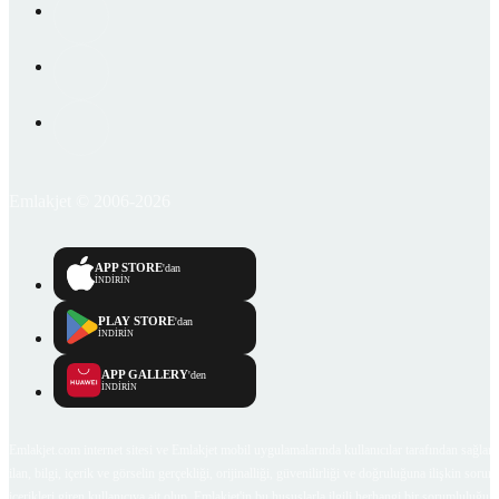
Emlakjet © 2006-2026
APP STORE
'dan
İNDİRİN
PLAY STORE
'dan
İNDİRİN
APP GALLERY
'den
İNDİRİN
Emlakjet.com internet sitesi ve Emlakjet mobil uygulamalarında kullanıcılar tarafından sağlana
ilan, bilgi, içerik ve görselin gerçekliği, orijinalliği, güvenilirliği ve doğruluğuna ilişkin soru
içerikleri giren kullanıcıya ait olup, Emlakjet'in bu hususlarla ilgili herhangi bir sorumluluğu