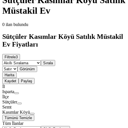
Müstakil Ev
0
ilan bulundu
Sütçüler Kasımlar Köyü Satılık Müstakil
Ev Fiyatları
Filtrele
3
Sırala
Görünüm
Harita
Kaydet
Paylaş
İl
Isparta
İlçe
Sütçüler
Semt
Kasımlar Köyü
Tümünü Temizle
Tüm İlanlar