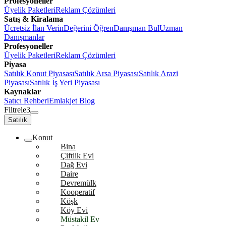
Profesyoneller
Üyelik Paketleri
Reklam Çözümleri
Satış & Kiralama
Ücretsiz İlan Verin
Değerini Öğren
Danışman Bul
Uzman
Danışmanlar
Profesyoneller
Üyelik Paketleri
Reklam Çözümleri
Piyasa
Satılık Konut Piyasası
Satılık Arsa Piyasası
Satılık Arazi
Piyasası
Satılık İş Yeri Piyasası
Kaynaklar
Satıcı Rehberi
Emlakjet Blog
Filtrele
3
Satılık
Konut
Bina
Çiftlik Evi
Dağ Evi
Daire
Devremülk
Kooperatif
Köşk
Köy Evi
Müstakil Ev