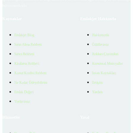
bulunmamaktadır.
Kaynaklar
Emlakjet Hakkında
Emlakjet Blog
Hakkımızda
Satın Alma Rehberi
Ödüllerimiz
Satıcı Rehberi
Reklam Çözümleri
Kiralama Rehberi
Kurumsal Materyaller
Konut Kredisi Rehberi
İnsan Kaynakları
Ne Kadar Ödeyebilirim
İletişim
Emlak Değeri
Yardım
Verilerimiz
Hizmetler
Yasal