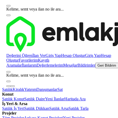
Kelime, semt veya ilan no ile ara...
Değerini Öğren
İlan Ver
Giriş Yap
Hesap Oluştur
Giriş Yap
Hesap
Oluştur
Favorilerim
Kayıtlı
Aramalar
İlanlarım
Değerlemelerim
Mesajlar
Bildirimler
Geri Bildirim
Kelime, semt veya ilan no ile ara...
Satılık
Kiralık
Yatırım
Danışmanlar
Sat
Konut
Satılık Konut
Satılık Daire
Yeni İlanlar
Haritada Ara
İş Yeri & Arsa
Satılık İş Yeri
Satılık Dükkan
Satılık Arsa
Satılık Tarla
Projeler
Tüm Projeler
Ankara Konut Projeleri
Yeni Projeler