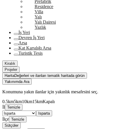
Prefabrik
Residence
Villa
Yalı
Yalı Dairesi
Yazlık
İş Yeri
Devren İş Yeri
Arsa
Kat Karşılığı Arsa
Turistik Tesis
Kiralık
Projeler
Harita
Değerleri ve ilanları tematik haritada görün
Yakınımda Ara
Konumuna yakın ilanlar için yakınlık mesafesini seç.
0.5km
5km
10km
15km
Kapalı
İl
Temizle
Isparta
İlçe
Temizle
Sütçüler