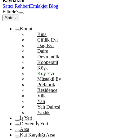
Kaynaklar
Satıcı Rehberi
Emlakjet Blog
Filtrele
3
Satılık
Konut
Bina
Çiftlik Evi
Dağ Evi
Daire
Devremülk
Kooperatif
Köşk
Köy Evi
Müstakil Ev
Prefabrik
Residence
Villa
Yalı
Yalı Dairesi
Yazlık
İş Yeri
Devren İş Yeri
Arsa
Kat Karşılığı Arsa