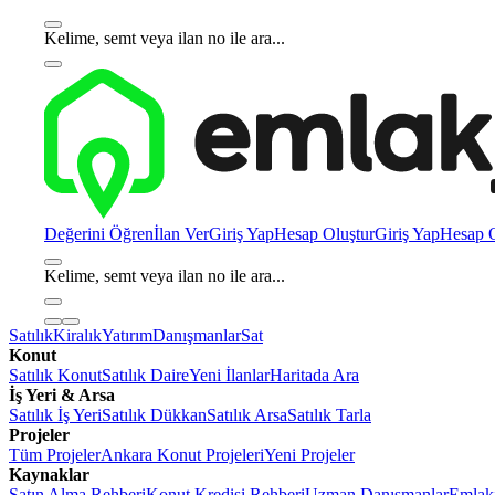
Kelime, semt veya ilan no ile ara...
Değerini Öğren
İlan Ver
Giriş Yap
Hesap Oluştur
Giriş Yap
Hesap O
Kelime, semt veya ilan no ile ara...
Satılık
Kiralık
Yatırım
Danışmanlar
Sat
Konut
Satılık Konut
Satılık Daire
Yeni İlanlar
Haritada Ara
İş Yeri & Arsa
Satılık İş Yeri
Satılık Dükkan
Satılık Arsa
Satılık Tarla
Projeler
Tüm Projeler
Ankara Konut Projeleri
Yeni Projeler
Kaynaklar
Satın Alma Rehberi
Konut Kredisi Rehberi
Uzman Danışmanlar
Emlakj