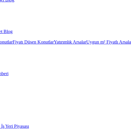
et Blog
onutlar
Fiyatı Düşen Konutlar
Yatırımlık Arsalar
Uygun m² Fiyatlı Arsala
hberi
k İş Yeri Piyasası