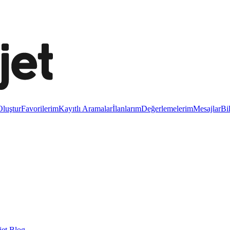
luştur
Favorilerim
Kayıtlı Aramalar
İlanlarım
Değerlemelerim
Mesajlar
Bi
et Blog