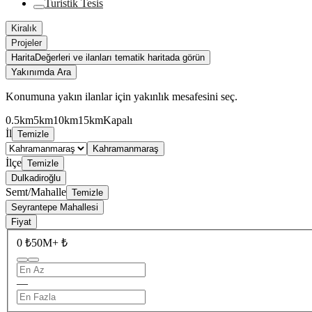
Turistik Tesis
Kiralık
Projeler
Harita
Değerleri ve ilanları tematik haritada görün
Yakınımda Ara
Konumuna yakın ilanlar için yakınlık mesafesini seç.
0.5km
5km
10km
15km
Kapalı
İl
Temizle
Kahramanmaraş
İlçe
Temizle
Dulkadiroğlu
Semt/Mahalle
Temizle
Seyrantepe Mahallesi
Fiyat
0 ₺
50M+ ₺
—