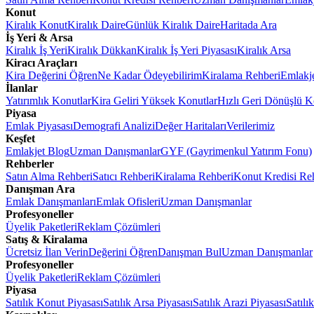
Konut
Kiralık Konut
Kiralık Daire
Günlük Kiralık Daire
Haritada Ara
İş Yeri & Arsa
Kiralık İş Yeri
Kiralık Dükkan
Kiralık İş Yeri Piyasası
Kiralık Arsa
Kiracı Araçları
Kira Değerini Öğren
Ne Kadar Ödeyebilirim
Kiralama Rehberi
Emlakj
İlanlar
Yatırımlık Konutlar
Kira Geliri Yüksek Konutlar
Hızlı Geri Dönüşlü K
Piyasa
Emlak Piyasası
Demografi Analizi
Değer Haritaları
Verilerimiz
Keşfet
Emlakjet Blog
Uzman Danışmanlar
GYF (Gayrimenkul Yatırım Fonu)
Rehberler
Satın Alma Rehberi
Satıcı Rehberi
Kiralama Rehberi
Konut Kredisi Re
Danışman Ara
Emlak Danışmanları
Emlak Ofisleri
Uzman Danışmanlar
Profesyoneller
Üyelik Paketleri
Reklam Çözümleri
Satış & Kiralama
Ücretsiz İlan Verin
Değerini Öğren
Danışman Bul
Uzman Danışmanlar
Profesyoneller
Üyelik Paketleri
Reklam Çözümleri
Piyasa
Satılık Konut Piyasası
Satılık Arsa Piyasası
Satılık Arazi Piyasası
Satılı