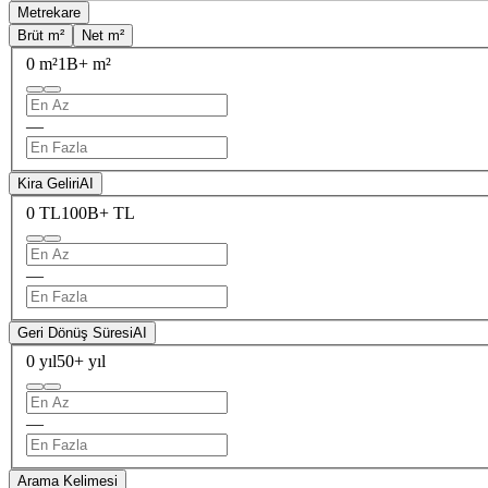
Metrekare
Brüt m²
Net m²
0 m²
1B+ m²
—
Kira Geliri
AI
0 TL
100B+ TL
—
Geri Dönüş Süresi
AI
0 yıl
50+ yıl
—
Arama Kelimesi