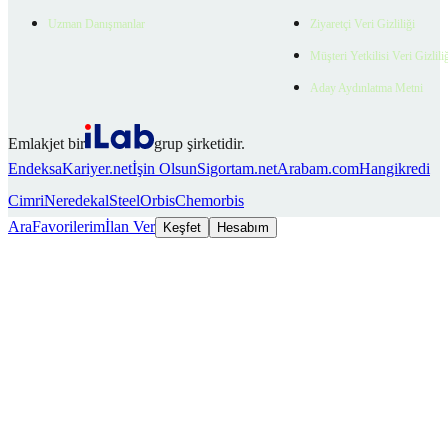
Uzman Danışmanlar
Ziyaretçi Veri Gizliliği
Müşteri Yetkilisi Veri Gizlili
Aday Aydınlatma Metni
Emlakjet bir
grup şirketidir.
Endeksa
Kariyer.net
İşin Olsun
Sigortam.net
Arabam.com
Hangikredi
Cimri
Neredekal
SteelOrbis
Chemorbis
Ara
Favorilerim
İlan Ver
Keşfet
Hesabım