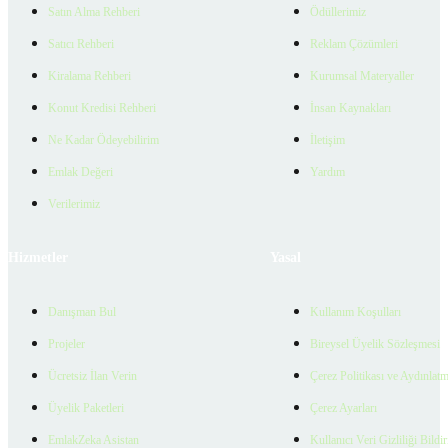
Satın Alma Rehberi
Ödüllerimiz
Satıcı Rehberi
Reklam Çözümleri
Kiralama Rehberi
Kurumsal Materyaller
Konut Kredisi Rehberi
İnsan Kaynakları
Ne Kadar Ödeyebilirim
İletişim
Emlak Değeri
Yardım
Verilerimiz
Hizmetler
Yasal
Danışman Bul
Kullanım Koşulları
Projeler
Bireysel Üyelik Sözleşmesi
Ücretsiz İlan Verin
Çerez Politikası ve Aydınlat
Üyelik Paketleri
Çerez Ayarları
EmlakZeka Asistan
Kullanıcı Veri Gizliliği Bildi