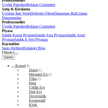
Profesyoneller
Üyelik Paketleri
Reklam Çözümleri
Satış & Kiralama
Ücretsiz İlan Verin
Değerini Öğren
Danışman Bul
Uzman
Danışmanlar
Profesyoneller
Üyelik Paketleri
Reklam Çözümleri
Piyasa
Satılık Konut Piyasası
Satılık Arsa Piyasası
Satılık Arazi
Piyasası
Satılık İş Yeri Piyasası
Kaynaklar
Satıcı Rehberi
Emlakjet Blog
Filtrele
3
Satılık
Konut
(3)
Daire
(1)
Müstakil Ev
(1)
Villa
(1)
Bina
Çiftlik Evi
Dağ Evi
Devremülk
Kooperatif
Köşk