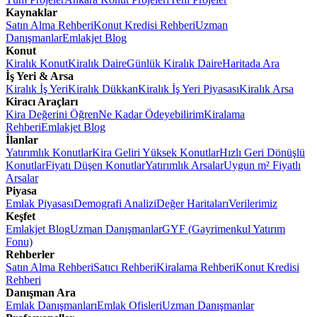
Kaynaklar
Satın Alma Rehberi
Konut Kredisi Rehberi
Uzman
Danışmanlar
Emlakjet Blog
Konut
Kiralık Konut
Kiralık Daire
Günlük Kiralık Daire
Haritada Ara
İş Yeri & Arsa
Kiralık İş Yeri
Kiralık Dükkan
Kiralık İş Yeri Piyasası
Kiralık Arsa
Kiracı Araçları
Kira Değerini Öğren
Ne Kadar Ödeyebilirim
Kiralama
Rehberi
Emlakjet Blog
İlanlar
Yatırımlık Konutlar
Kira Geliri Yüksek Konutlar
Hızlı Geri Dönüşlü
Konutlar
Fiyatı Düşen Konutlar
Yatırımlık Arsalar
Uygun m² Fiyatlı
Arsalar
Piyasa
Emlak Piyasası
Demografi Analizi
Değer Haritaları
Verilerimiz
Keşfet
Emlakjet Blog
Uzman Danışmanlar
GYF (Gayrimenkul Yatırım
Fonu)
Rehberler
Satın Alma Rehberi
Satıcı Rehberi
Kiralama Rehberi
Konut Kredisi
Rehberi
Danışman Ara
Emlak Danışmanları
Emlak Ofisleri
Uzman Danışmanlar