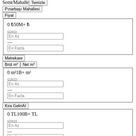
Semt/Mahalle
Temizle
Pınarbaşı Mahallesi
Fiyat
0 ₺
50M+ ₺
—
Metrekare
Brüt m²
Net m²
0 m²
1B+ m²
—
Kira Geliri
AI
0 TL
100B+ TL
—