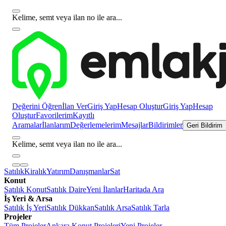
Kelime, semt veya ilan no ile ara...
Değerini Öğren
İlan Ver
Giriş Yap
Hesap Oluştur
Giriş Yap
Hesap
Oluştur
Favorilerim
Kayıtlı
Aramalar
İlanlarım
Değerlemelerim
Mesajlar
Bildirimler
Geri Bildirim
Kelime, semt veya ilan no ile ara...
Satılık
Kiralık
Yatırım
Danışmanlar
Sat
Konut
Satılık Konut
Satılık Daire
Yeni İlanlar
Haritada Ara
İş Yeri & Arsa
Satılık İş Yeri
Satılık Dükkan
Satılık Arsa
Satılık Tarla
Projeler
Tüm Projeler
Ankara Konut Projeleri
Yeni Projeler