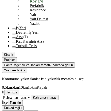
Köy Evi
Prefabrik
Residence
Yalı
Yalı Dairesi
Yazlık
İş Yeri
Devren İş Yeri
Arsa
(1)
Kat Karşılığı Arsa
Turistik Tesis
Kiralık
Projeler
Harita
Değerleri ve ilanları tematik haritada görün
Yakınımda Ara
Konumuna yakın ilanlar için yakınlık mesafesini seç.
0.5km
5km
10km
15km
Kapalı
İl
Temizle
Kahramanmaraş
İlçe
Temizle
Dulkadiroğlu