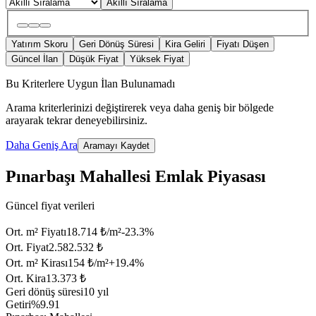
Akıllı Sıralama
Yatırım Skoru
Geri Dönüş Süresi
Kira Geliri
Fiyatı Düşen
Güncel İlan
Düşük Fiyat
Yüksek Fiyat
Bu Kriterlere Uygun İlan Bulunamadı
Arama kriterlerinizi değiştirerek veya daha geniş bir bölgede
arayarak tekrar deneyebilirsiniz.
Daha Geniş Ara
Aramayı Kaydet
Pınarbaşı Mahallesi Emlak Piyasası
Güncel fiyat verileri
Ort. m² Fiyatı
18.714 ₺/m²
-23.3
%
Ort. Fiyat
2.582.532 ₺
Ort. m² Kirası
154 ₺/m²
+
19.4
%
Ort. Kira
13.373 ₺
Geri dönüş süresi
10 yıl
Getiri
%9.91