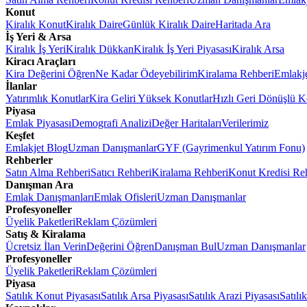
Konut
Kiralık Konut
Kiralık Daire
Günlük Kiralık Daire
Haritada Ara
İş Yeri & Arsa
Kiralık İş Yeri
Kiralık Dükkan
Kiralık İş Yeri Piyasası
Kiralık Arsa
Kiracı Araçları
Kira Değerini Öğren
Ne Kadar Ödeyebilirim
Kiralama Rehberi
Emlakj
İlanlar
Yatırımlık Konutlar
Kira Geliri Yüksek Konutlar
Hızlı Geri Dönüşlü K
Piyasa
Emlak Piyasası
Demografi Analizi
Değer Haritaları
Verilerimiz
Keşfet
Emlakjet Blog
Uzman Danışmanlar
GYF (Gayrimenkul Yatırım Fonu)
Rehberler
Satın Alma Rehberi
Satıcı Rehberi
Kiralama Rehberi
Konut Kredisi Re
Danışman Ara
Emlak Danışmanları
Emlak Ofisleri
Uzman Danışmanlar
Profesyoneller
Üyelik Paketleri
Reklam Çözümleri
Satış & Kiralama
Ücretsiz İlan Verin
Değerini Öğren
Danışman Bul
Uzman Danışmanlar
Profesyoneller
Üyelik Paketleri
Reklam Çözümleri
Piyasa
Satılık Konut Piyasası
Satılık Arsa Piyasası
Satılık Arazi Piyasası
Satılı