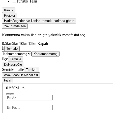
Turistik Tesis
Kiralık
Projeler
Harita
Değerleri ve ilanları tematik haritada görün
Yakınımda Ara
Konumuna yakın ilanlar için yakınlık mesafesini seç.
0.5km
5km
10km
15km
Kapalı
İl
Temizle
Kahramanmaraş
İlçe
Temizle
Dulkadiroğlu
Semt/Mahalle
Temizle
Ayaklıcaoluk Mahallesi
Fiyat
0 ₺
50M+ ₺
—