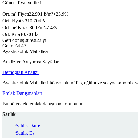
Güncel fiyat verileri
Ort. m² Fiyatı
22.991 ₺/m²
+
23.9
%
Ort. Fiyat
3.310.704 ₺
Ort. m² Kirası
86 ₺/m²
-7.4
%
Ort. Kira
10.701 ₺
Geri dönüş süresi
22 yıl
Getiri
%4.47
Ayaklıcaoluk Mahallesi
Analiz ve Araştırma Sayfaları
Demografi Analizi
Ayaklıcaoluk Mahallesi bölgesinin nüfus, eğitim ve sosyoekonomik ya
Emlak Danışmanları
Bu bölgedeki emlak danışmanlarını bulun
Satılık
Satılık Daire
Satılık Ev