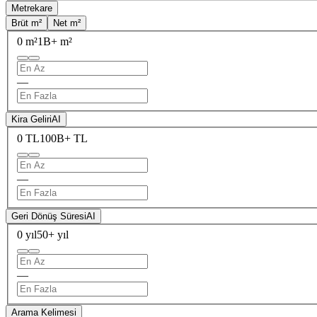
Metrekare
Brüt m²
Net m²
0 m²
1B+ m²
—
Kira Geliri
AI
0 TL
100B+ TL
—
Geri Dönüş Süresi
AI
0 yıl
50+ yıl
—
Arama Kelimesi