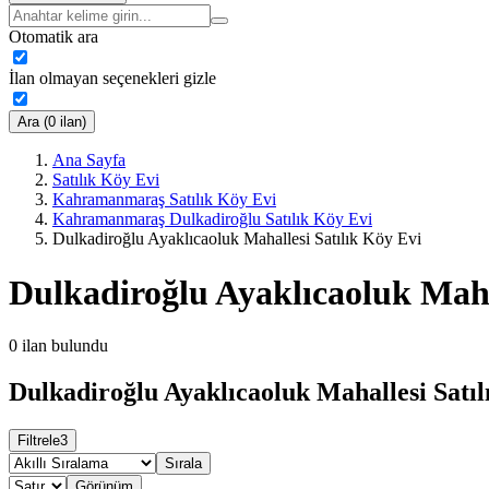
Otomatik ara
İlan olmayan seçenekleri gizle
Ara (0 ilan)
Ana Sayfa
Satılık Köy Evi
Kahramanmaraş Satılık Köy Evi
Kahramanmaraş Dulkadiroğlu Satılık Köy Evi
Dulkadiroğlu Ayaklıcaoluk Mahallesi Satılık Köy Evi
Dulkadiroğlu Ayaklıcaoluk Maha
0
ilan bulundu
Dulkadiroğlu Ayaklıcaoluk Mahallesi Satıl
Filtrele
3
Sırala
Görünüm