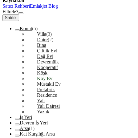
Kaynaklar
Satıcı Rehberi
Emlakjet Blog
Filtrele
3
Satılık
Konut
(5)
Villa
(3)
Daire
(2)
Bina
Çiftlik Evi
Dağ Evi
Devremülk
Kooperatif
Köşk
Köy Evi
Müstakil Ev
Prefabrik
Residence
Yalı
Yalı Dairesi
Yazlık
İş Yeri
Devren İş Yeri
Arsa
(1)
Kat Karşılığı Arsa