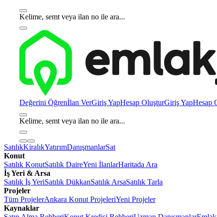
Kelime, semt veya ilan no ile ara...
Değerini Öğren
İlan Ver
Giriş Yap
Hesap Oluştur
Giriş Yap
Hesap O
Kelime, semt veya ilan no ile ara...
Satılık
Kiralık
Yatırım
Danışmanlar
Sat
Konut
Satılık Konut
Satılık Daire
Yeni İlanlar
Haritada Ara
İş Yeri & Arsa
Satılık İş Yeri
Satılık Dükkan
Satılık Arsa
Satılık Tarla
Projeler
Tüm Projeler
Ankara Konut Projeleri
Yeni Projeler
Kaynaklar
Satın Alma Rehberi
Konut Kredisi Rehberi
Uzman Danışmanlar
Emlakj