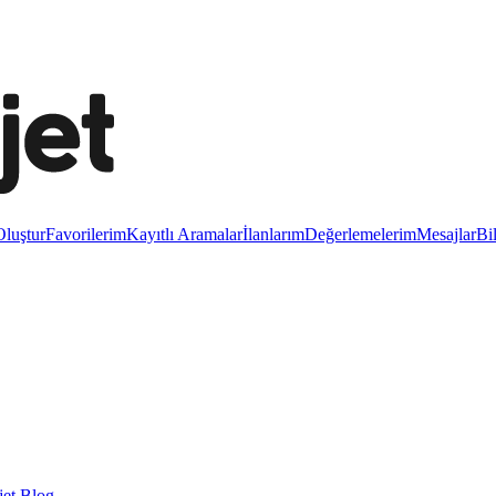
luştur
Favorilerim
Kayıtlı Aramalar
İlanlarım
Değerlemelerim
Mesajlar
Bi
et Blog