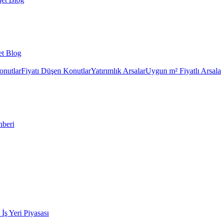
et Blog
onutlar
Fiyatı Düşen Konutlar
Yatırımlık Arsalar
Uygun m² Fiyatlı Arsala
hberi
k İş Yeri Piyasası