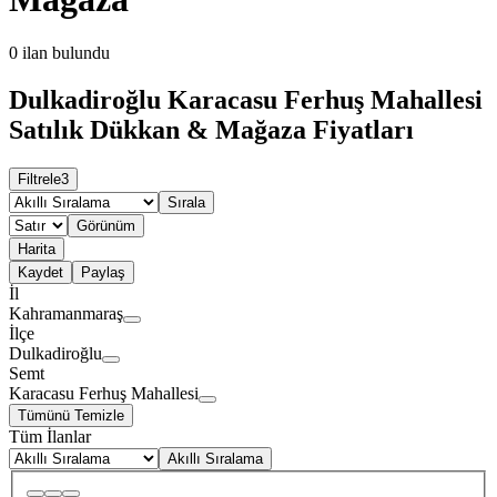
0
ilan bulundu
Dulkadiroğlu Karacasu Ferhuş Mahallesi
Satılık Dükkan & Mağaza Fiyatları
Filtrele
3
Sırala
Görünüm
Harita
Kaydet
Paylaş
İl
Kahramanmaraş
İlçe
Dulkadiroğlu
Semt
Karacasu Ferhuş Mahallesi
Tümünü Temizle
Tüm İlanlar
Akıllı Sıralama