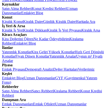
Kaynaklar
Satın Alma Rehberi
Konut Kredisi Rehberi
Uzman
Danışmanlar
Emlakjet Blog
Konut
Kiralık Konut
Kiralık Daire
Günlük Kiralık Daire
Haritada Ara
İş Yeri & Arsa
Kiralık İş Yeri
Kiralık Dükkan
Kiralık İş Yeri Piyasası
Kiralık Arsa
Kiracı Araçları
Kira Değerini Öğren
Ne Kadar Ödeyebilirim
Kiralama
Rehberi
Emlakjet Blog
İlanlar
Yatırımlık Konutlar
Kira Geliri Yüksek Konutlar
Hızlı Geri Dönüşlü
Konutlar
Fiyatı Düşen Konutlar
Yatırımlık Arsalar
Uygun m² Fiyatlı
Arsalar
Piyasa
Emlak Piyasası
Demografi Analizi
Değer Haritaları
Verilerimiz
Keşfet
Emlakjet Blog
Uzman Danışmanlar
GYF (Gayrimenkul Yatırım
Fonu)
Rehberler
Satın Alma Rehberi
Satıcı Rehberi
Kiralama Rehberi
Konut Kredisi
Rehberi
Danışman Ara
Emlak Danışmanları
Emlak Ofisleri
Uzman Danışmanlar