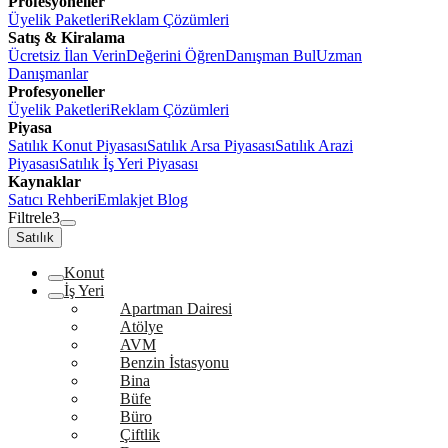
Profesyoneller
Üyelik Paketleri
Reklam Çözümleri
Satış & Kiralama
Ücretsiz İlan Verin
Değerini Öğren
Danışman Bul
Uzman
Danışmanlar
Profesyoneller
Üyelik Paketleri
Reklam Çözümleri
Piyasa
Satılık Konut Piyasası
Satılık Arsa Piyasası
Satılık Arazi
Piyasası
Satılık İş Yeri Piyasası
Kaynaklar
Satıcı Rehberi
Emlakjet Blog
Filtrele
3
Satılık
Konut
İş Yeri
Apartman Dairesi
Atölye
AVM
Benzin İstasyonu
Bina
Büfe
Büro
Çiftlik