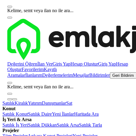
Kelime, semt veya ilan no ile ara...
Değerini Öğren
İlan Ver
Giriş Yap
Hesap Oluştur
Giriş Yap
Hesap
Oluştur
Favorilerim
Kayıtlı
Aramalar
İlanlarım
Değerlemelerim
Mesajlar
Bildirimler
Geri Bildirim
Kelime, semt veya ilan no ile ara...
Satılık
Kiralık
Yatırım
Danışmanlar
Sat
Konut
Satılık Konut
Satılık Daire
Yeni İlanlar
Haritada Ara
İş Yeri & Arsa
Satılık İş Yeri
Satılık Dükkan
Satılık Arsa
Satılık Tarla
Projeler
Tüm Projeler
Ankara Konut Projeleri
Yeni Projeler