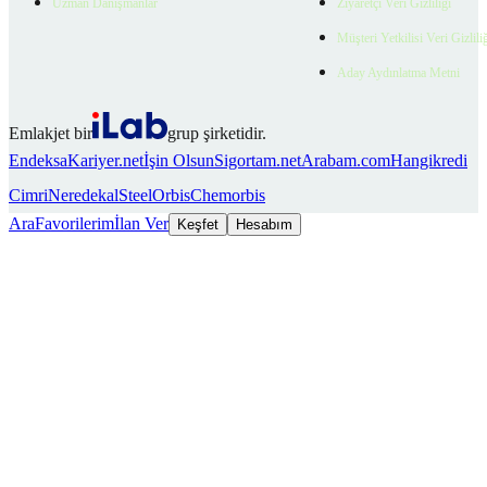
Uzman Danışmanlar
Ziyaretçi Veri Gizliliği
Müşteri Yetkilisi Veri Gizlili
Aday Aydınlatma Metni
Emlakjet bir
grup şirketidir.
Endeksa
Kariyer.net
İşin Olsun
Sigortam.net
Arabam.com
Hangikredi
Cimri
Neredekal
SteelOrbis
Chemorbis
Ara
Favorilerim
İlan Ver
Keşfet
Hesabım