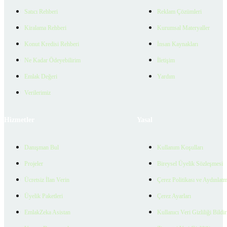
Satıcı Rehberi
Reklam Çözümleri
Kiralama Rehberi
Kurumsal Materyaller
Konut Kredisi Rehberi
İnsan Kaynakları
Ne Kadar Ödeyebilirim
İletişim
Emlak Değeri
Yardım
Verilerimiz
Hizmetler
Yasal
Danışman Bul
Kullanım Koşulları
Projeler
Bireysel Üyelik Sözleşmesi
Ücretsiz İlan Verin
Çerez Politikası ve Aydınlat
Üyelik Paketleri
Çerez Ayarları
EmlakZeka Asistan
Kullanıcı Veri Gizliliği Bildi