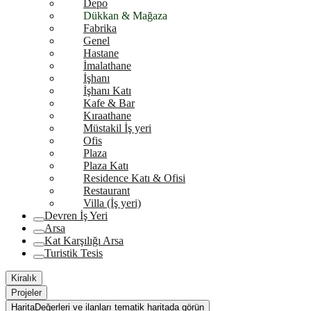
Depo
Dükkan & Mağaza
Fabrika
Genel
Hastane
İmalathane
İşhanı
İşhanı Katı
Kafe & Bar
Kıraathane
Müstakil İş yeri
Ofis
Plaza
Plaza Katı
Residence Katı & Ofisi
Restaurant
Villa (İş yeri)
Devren İş Yeri
Arsa
Kat Karşılığı Arsa
Turistik Tesis
Kiralık
Projeler
Harita
Değerleri ve ilanları tematik haritada görün