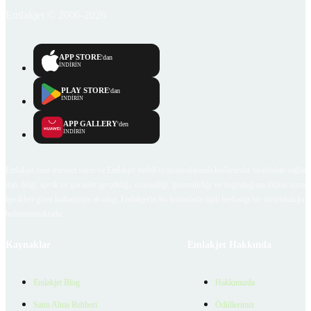
Emlakjet © 2006-2026
APP STORE
'dan
İNDİRİN
PLAY STORE
'dan
İNDİRİN
APP GALLERY
'den
İNDİRİN
Emlakjet.com internet sitesi ve Emlakjet mobil uygulamalarında kullanıcılar tarafından sağlana
ilan, bilgi, içerik ve görselin gerçekliği, orijinalliği, güvenilirliği ve doğruluğuna ilişkin soru
içerikleri giren kullanıcıya ait olup, Emlakjet'in bu hususlarla ilgili herhangi bir sorumluluğu
bulunmamaktadır.
Kaynaklar
Emlakjet Hakkında
Emlakjet Blog
Hakkımızda
Satın Alma Rehberi
Ödüllerimiz