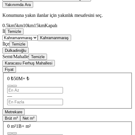
Yakınımda Ara
Konumuna yakın ilanlar için yakınlık mesafesini seç.
0.5km
5km
10km
15km
Kapalı
İl
Temizle
Kahramanmaraş
İlçe
Temizle
Dulkadiroğlu
Semt/Mahalle
Temizle
Karacasu Ferhuş Mahallesi
Fiyat
0 ₺
50M+ ₺
—
Metrekare
Brüt m²
Net m²
0 m²
1B+ m²