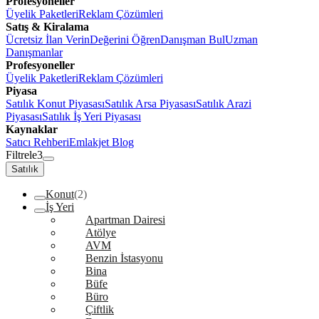
Profesyoneller
Üyelik Paketleri
Reklam Çözümleri
Satış & Kiralama
Ücretsiz İlan Verin
Değerini Öğren
Danışman Bul
Uzman
Danışmanlar
Profesyoneller
Üyelik Paketleri
Reklam Çözümleri
Piyasa
Satılık Konut Piyasası
Satılık Arsa Piyasası
Satılık Arazi
Piyasası
Satılık İş Yeri Piyasası
Kaynaklar
Satıcı Rehberi
Emlakjet Blog
Filtrele
3
Satılık
Konut
(2)
İş Yeri
Apartman Dairesi
Atölye
AVM
Benzin İstasyonu
Bina
Büfe
Büro
Çiftlik