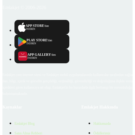
Emlakjet © 2006-2026
APP STORE
'dan
İNDİRİN
PLAY STORE
'dan
İNDİRİN
APP GALLERY
'den
İNDİRİN
Emlakjet.com internet sitesi ve Emlakjet mobil uygulamalarında kullanıcılar tarafından sağlana
ilan, bilgi, içerik ve görselin gerçekliği, orijinalliği, güvenilirliği ve doğruluğuna ilişkin soru
içerikleri giren kullanıcıya ait olup, Emlakjet'in bu hususlarla ilgili herhangi bir sorumluluğu
bulunmamaktadır.
Kaynaklar
Emlakjet Hakkında
Emlakjet Blog
Hakkımızda
Satın Alma Rehberi
Ödüllerimiz