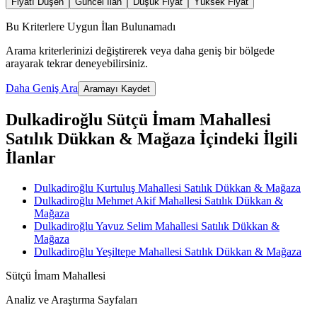
Fiyatı Düşen
Güncel İlan
Düşük Fiyat
Yüksek Fiyat
Bu Kriterlere Uygun İlan Bulunamadı
Arama kriterlerinizi değiştirerek veya daha geniş bir bölgede
arayarak tekrar deneyebilirsiniz.
Daha Geniş Ara
Aramayı Kaydet
Dulkadiroğlu Sütçü İmam Mahallesi
Satılık Dükkan & Mağaza İçindeki İlgili
İlanlar
Dulkadiroğlu Kurtuluş Mahallesi Satılık Dükkan & Mağaza
Dulkadiroğlu Mehmet Akif Mahallesi Satılık Dükkan &
Mağaza
Dulkadiroğlu Yavuz Selim Mahallesi Satılık Dükkan &
Mağaza
Dulkadiroğlu Yeşiltepe Mahallesi Satılık Dükkan & Mağaza
Sütçü İmam Mahallesi
Analiz ve Araştırma Sayfaları