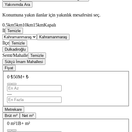
Yakınımda Ara
Konumuna yakın ilanlar için yakınlık mesafesini seç.
0.5km
5km
10km
15km
Kapalı
İl
Temizle
Kahramanmaraş
İlçe
Temizle
Dulkadiroğlu
Semt/Mahalle
Temizle
Sütçü İmam Mahallesi
Fiyat
0 ₺
50M+ ₺
—
Metrekare
Brüt m²
Net m²
0 m²
1B+ m²