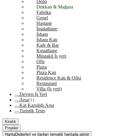
Depo
Dükkan & Mağaza
Fabrika
Genel
Hastane
İmalathane
İşhanı
İşhanı Katı
Kafe & Bar
Kıraathane
Müstakil İş yeri
Ofis
Plaza
Plaza Katı
Residence Katı & Ofisi
Restaurant
Villa (İş yeri)
Devren İş Yeri
Arsa
(1)
Kat Karşılığı Arsa
Turistik Tesis
Kiralık
Projeler
Harita
Değerleri ve ilanları tematik haritada görün