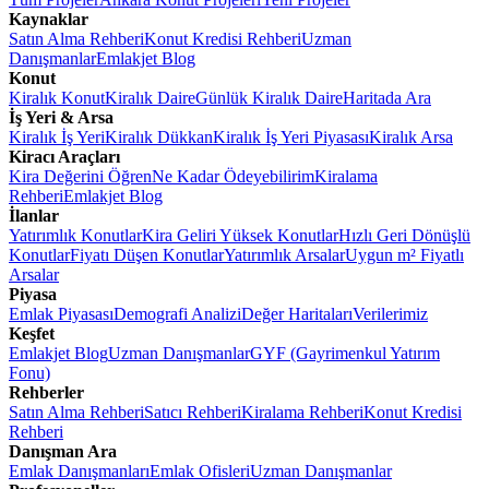
Kaynaklar
Satın Alma Rehberi
Konut Kredisi Rehberi
Uzman
Danışmanlar
Emlakjet Blog
Konut
Kiralık Konut
Kiralık Daire
Günlük Kiralık Daire
Haritada Ara
İş Yeri & Arsa
Kiralık İş Yeri
Kiralık Dükkan
Kiralık İş Yeri Piyasası
Kiralık Arsa
Kiracı Araçları
Kira Değerini Öğren
Ne Kadar Ödeyebilirim
Kiralama
Rehberi
Emlakjet Blog
İlanlar
Yatırımlık Konutlar
Kira Geliri Yüksek Konutlar
Hızlı Geri Dönüşlü
Konutlar
Fiyatı Düşen Konutlar
Yatırımlık Arsalar
Uygun m² Fiyatlı
Arsalar
Piyasa
Emlak Piyasası
Demografi Analizi
Değer Haritaları
Verilerimiz
Keşfet
Emlakjet Blog
Uzman Danışmanlar
GYF (Gayrimenkul Yatırım
Fonu)
Rehberler
Satın Alma Rehberi
Satıcı Rehberi
Kiralama Rehberi
Konut Kredisi
Rehberi
Danışman Ara
Emlak Danışmanları
Emlak Ofisleri
Uzman Danışmanlar