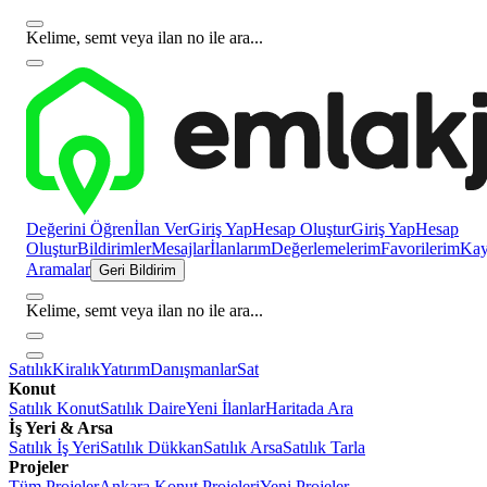
Kelime, semt veya ilan no ile ara...
Değerini Öğren
İlan Ver
Giriş Yap
Hesap Oluştur
Giriş Yap
Hesap
Oluştur
Bildirimler
Mesajlar
İlanlarım
Değerlemelerim
Favorilerim
Kayı
Aramalar
Geri Bildirim
Kelime, semt veya ilan no ile ara...
Satılık
Kiralık
Yatırım
Danışmanlar
Sat
Konut
Satılık Konut
Satılık Daire
Yeni İlanlar
Haritada Ara
İş Yeri & Arsa
Satılık İş Yeri
Satılık Dükkan
Satılık Arsa
Satılık Tarla
Projeler
Tüm Projeler
Ankara Konut Projeleri
Yeni Projeler