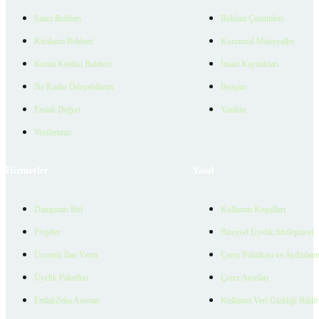
Satıcı Rehberi
Reklam Çözümleri
Kiralama Rehberi
Kurumsal Materyaller
Konut Kredisi Rehberi
İnsan Kaynakları
Ne Kadar Ödeyebilirim
İletişim
Emlak Değeri
Yardım
Verilerimiz
Hizmetler
Yasal
Danışman Bul
Kullanım Koşulları
Projeler
Bireysel Üyelik Sözleşmesi
Ücretsiz İlan Verin
Çerez Politikası ve Aydınlat
Üyelik Paketleri
Çerez Ayarları
EmlakZeka Asistan
Kullanıcı Veri Gizliliği Bildi