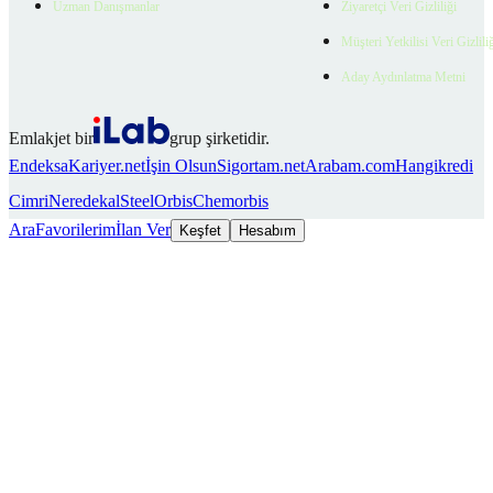
Uzman Danışmanlar
Ziyaretçi Veri Gizliliği
Müşteri Yetkilisi Veri Gizlili
Aday Aydınlatma Metni
Emlakjet bir
grup şirketidir.
Endeksa
Kariyer.net
İşin Olsun
Sigortam.net
Arabam.com
Hangikredi
Cimri
Neredekal
SteelOrbis
Chemorbis
Ara
Favorilerim
İlan Ver
Keşfet
Hesabım