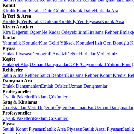
Konut
Kiralık Konut
Kiralık Daire
Günlük Kiralık Daire
Haritada Ara
İş Yeri & Arsa
Kiralık İş Yeri
Kiralık Dükkan
Kiralık İş Yeri Piyasası
Kiralık Arsa
Kiracı Araçları
Kira Değerini Öğren
Ne Kadar Ödeyebilirim
Kiralama Rehberi
Emlakj
İlanlar
Yatırımlık Konutlar
Kira Geliri Yüksek Konutlar
Hızlı Geri Dönüşlü K
Piyasa
Emlak Piyasası
Demografi Analizi
Değer Haritaları
Verilerimiz
Keşfet
Emlakjet Blog
Uzman Danışmanlar
GYF (Gayrimenkul Yatırım Fonu)
Rehberler
Satın Alma Rehberi
Satıcı Rehberi
Kiralama Rehberi
Konut Kredisi Re
Danışman Ara
Emlak Danışmanları
Emlak Ofisleri
Uzman Danışmanlar
Profesyoneller
Üyelik Paketleri
Reklam Çözümleri
Satış & Kiralama
Ücretsiz İlan Verin
Değerini Öğren
Danışman Bul
Uzman Danışmanlar
Profesyoneller
Üyelik Paketleri
Reklam Çözümleri
Piyasa
Satılık Konut Piyasası
Satılık Arsa Piyasası
Satılık Arazi Piyasası
Satılı