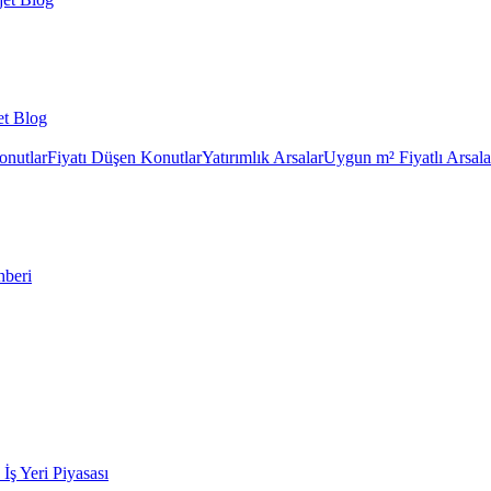
et Blog
onutlar
Fiyatı Düşen Konutlar
Yatırımlık Arsalar
Uygun m² Fiyatlı Arsala
hberi
k İş Yeri Piyasası