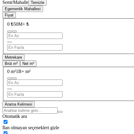
Semt/Mahalle
Temizle
Egemenlik Mahallesi
Fiyat
0 ₺
50M+ ₺
—
Metrekare
Brüt m²
Net m²
0 m²
1B+ m²
—
Arama Kelimesi
Otomatik ara
İlan olmayan seçenekleri gizle