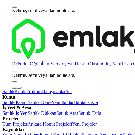
Kelime, semt veya ilan no ile ara...
Değerini Öğren
İlan Ver
Giriş Yap
Hesap Oluştur
Giriş Yap
Hesap O
Kelime, semt veya ilan no ile ara...
Satılık
Kiralık
Yatırım
Danışmanlar
Sat
Konut
Satılık Konut
Satılık Daire
Yeni İlanlar
Haritada Ara
İş Yeri & Arsa
Satılık İş Yeri
Satılık Dükkan
Satılık Arsa
Satılık Tarla
Projeler
Tüm Projeler
Ankara Konut Projeleri
Yeni Projeler
Kaynaklar
Satın Alma Rehberi
Konut Kredisi Rehberi
Uzman Danışmanlar
Emlakj