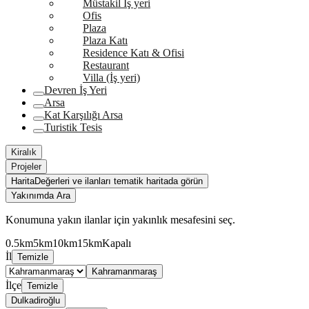
Müstakil İş yeri
Ofis
Plaza
Plaza Katı
Residence Katı & Ofisi
Restaurant
Villa (İş yeri)
Devren İş Yeri
Arsa
Kat Karşılığı Arsa
Turistik Tesis
Kiralık
Projeler
Harita
Değerleri ve ilanları tematik haritada görün
Yakınımda Ara
Konumuna yakın ilanlar için yakınlık mesafesini seç.
0.5km
5km
10km
15km
Kapalı
İl
Temizle
Kahramanmaraş
İlçe
Temizle
Dulkadiroğlu