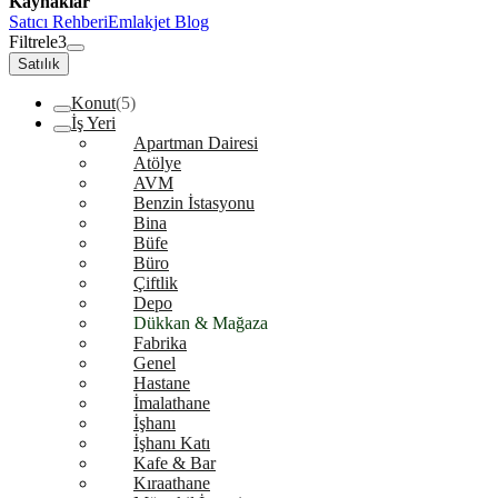
Kaynaklar
Satıcı Rehberi
Emlakjet Blog
Filtrele
3
Satılık
Konut
(5)
İş Yeri
Apartman Dairesi
Atölye
AVM
Benzin İstasyonu
Bina
Büfe
Büro
Çiftlik
Depo
Dükkan & Mağaza
Fabrika
Genel
Hastane
İmalathane
İşhanı
İşhanı Katı
Kafe & Bar
Kıraathane