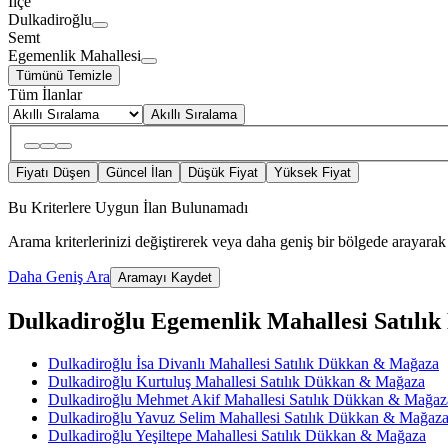
İlçe
Dulkadiroğlu
Semt
Egemenlik Mahallesi
Tümünü Temizle
Tüm İlanlar
Akıllı Sıralama
Fiyatı Düşen
Güncel İlan
Düşük Fiyat
Yüksek Fiyat
Bu Kriterlere Uygun İlan Bulunamadı
Arama kriterlerinizi değiştirerek veya daha geniş bir bölgede arayarak 
Daha Geniş Ara
Aramayı Kaydet
Dulkadiroğlu Egemenlik Mahallesi Satılık 
Dulkadiroğlu İsa Divanlı Mahallesi Satılık Dükkan & Mağaza
Dulkadiroğlu Kurtuluş Mahallesi Satılık Dükkan & Mağaza
Dulkadiroğlu Mehmet Akif Mahallesi Satılık Dükkan & Mağaz
Dulkadiroğlu Yavuz Selim Mahallesi Satılık Dükkan & Mağaz
Dulkadiroğlu Yeşiltepe Mahallesi Satılık Dükkan & Mağaza