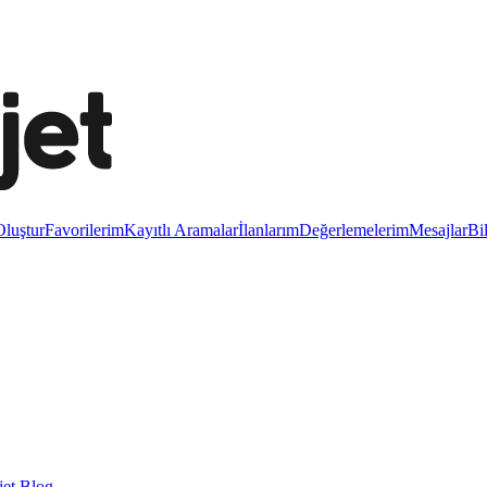
luştur
Favorilerim
Kayıtlı Aramalar
İlanlarım
Değerlemelerim
Mesajlar
Bi
et Blog