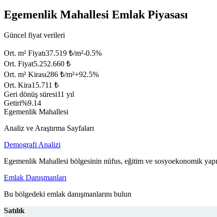
Egemenlik Mahallesi Emlak Piyasası
Güncel fiyat verileri
Ort. m² Fiyatı
37.519 ₺/m²
-0.5
%
Ort. Fiyat
5.252.660 ₺
Ort. m² Kirası
286 ₺/m²
+
92.5
%
Ort. Kira
15.711 ₺
Geri dönüş süresi
11 yıl
Getiri
%9.14
Egemenlik Mahallesi
Analiz ve Araştırma Sayfaları
Demografi Analizi
Egemenlik Mahallesi bölgesinin nüfus, eğitim ve sosyoekonomik yapıs
Emlak Danışmanları
Bu bölgedeki emlak danışmanlarını bulun
Satılık