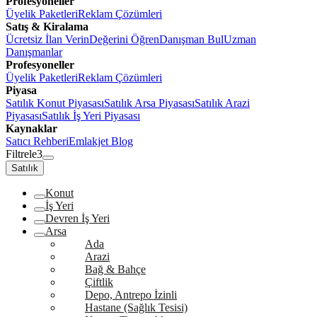
Profesyoneller
Üyelik Paketleri
Reklam Çözümleri
Satış & Kiralama
Ücretsiz İlan Verin
Değerini Öğren
Danışman Bul
Uzman
Danışmanlar
Profesyoneller
Üyelik Paketleri
Reklam Çözümleri
Piyasa
Satılık Konut Piyasası
Satılık Arsa Piyasası
Satılık Arazi
Piyasası
Satılık İş Yeri Piyasası
Kaynaklar
Satıcı Rehberi
Emlakjet Blog
Filtrele
3
Satılık
Konut
İş Yeri
Devren İş Yeri
Arsa
Ada
Arazi
Bağ & Bahçe
Çiftlik
Depo, Antrepo İzinli
Hastane (Sağlık Tesisi)