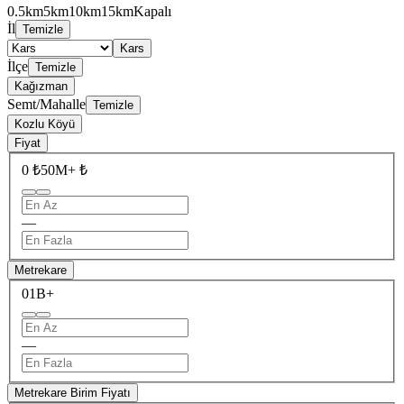
0.5km
5km
10km
15km
Kapalı
İl
Temizle
Kars
İlçe
Temizle
Kağızman
Semt/Mahalle
Temizle
Kozlu Köyü
Fiyat
0 ₺
50M+ ₺
—
Metrekare
0
1B+
—
Metrekare Birim Fiyatı