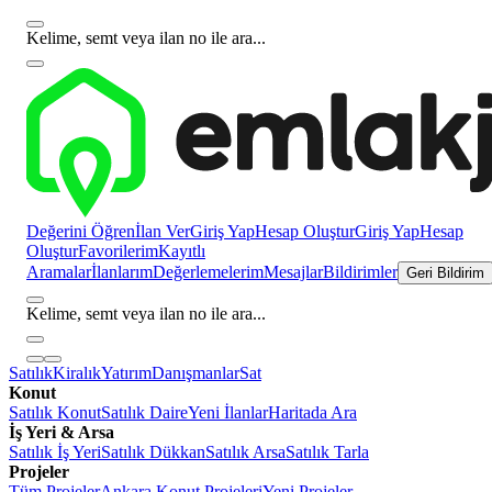
Kelime, semt veya ilan no ile ara...
Değerini Öğren
İlan Ver
Giriş Yap
Hesap Oluştur
Giriş Yap
Hesap
Oluştur
Favorilerim
Kayıtlı
Aramalar
İlanlarım
Değerlemelerim
Mesajlar
Bildirimler
Geri Bildirim
Kelime, semt veya ilan no ile ara...
Satılık
Kiralık
Yatırım
Danışmanlar
Sat
Konut
Satılık Konut
Satılık Daire
Yeni İlanlar
Haritada Ara
İş Yeri & Arsa
Satılık İş Yeri
Satılık Dükkan
Satılık Arsa
Satılık Tarla
Projeler
Tüm Projeler
Ankara Konut Projeleri
Yeni Projeler