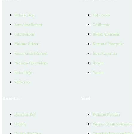
Emlakjet Blog
Hakkımızda
Satın Alma Rehberi
Ödüllerimiz
Satıcı Rehberi
Reklam Çözümleri
Kiralama Rehberi
Kurumsal Materyaller
Konut Kredisi Rehberi
İnsan Kaynakları
Ne Kadar Ödeyebilirim
İletişim
Emlak Değeri
Yardım
Verilerimiz
Hizmetler
Yasal
Danışman Bul
Kullanım Koşulları
Projeler
Bireysel Üyelik Sözleşmesi
Ücretsiz İlan Verin
Çerez Politikası ve Aydınlat