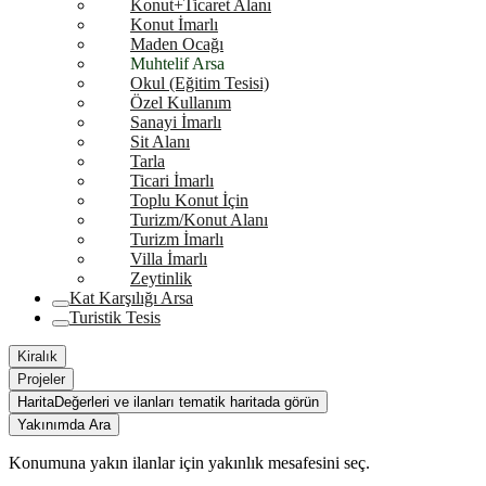
Konut+Ticaret Alanı
Konut İmarlı
Maden Ocağı
Muhtelif Arsa
Okul (Eğitim Tesisi)
Özel Kullanım
Sanayi İmarlı
Sit Alanı
Tarla
Ticari İmarlı
Toplu Konut İçin
Turizm/Konut Alanı
Turizm İmarlı
Villa İmarlı
Zeytinlik
Kat Karşılığı Arsa
Turistik Tesis
Kiralık
Projeler
Harita
Değerleri ve ilanları tematik haritada görün
Yakınımda Ara
Konumuna yakın ilanlar için yakınlık mesafesini seç.