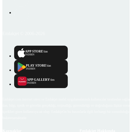
Emlakjet © 2006-2026
APP STORE
'dan
İNDİRİN
PLAY STORE
'dan
İNDİRİN
APP GALLERY
'den
İNDİRİN
Emlakjet.com internet sitesi ve Emlakjet mobil uygulamalarında kullanıcılar tarafından sağlana
ilan, bilgi, içerik ve görselin gerçekliği, orijinalliği, güvenilirliği ve doğruluğuna ilişkin soru
içerikleri giren kullanıcıya ait olup, Emlakjet'in bu hususlarla ilgili herhangi bir sorumluluğu
bulunmamaktadır.
Kaynaklar
Emlakjet Hakkında