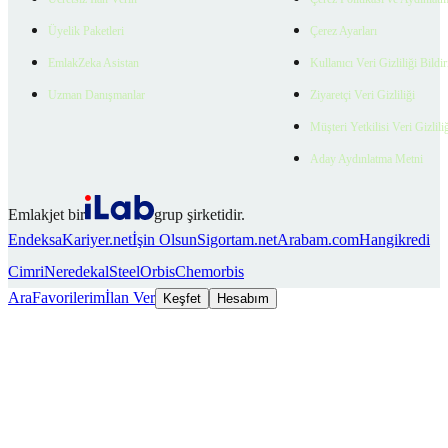
Üyelik Paketleri
Çerez Ayarları
EmlakZeka Asistan
Kullanıcı Veri Gizliliği Bildi
Uzman Danışmanlar
Ziyaretçi Veri Gizliliği
Müşteri Yetkilisi Veri Gizlili
Aday Aydınlatma Metni
Emlakjet bir
grup şirketidir.
Endeksa
Kariyer.net
İşin Olsun
Sigortam.net
Arabam.com
Hangikredi
Cimri
Neredekal
SteelOrbis
Chemorbis
Ara
Favorilerim
İlan Ver
Keşfet
Hesabım