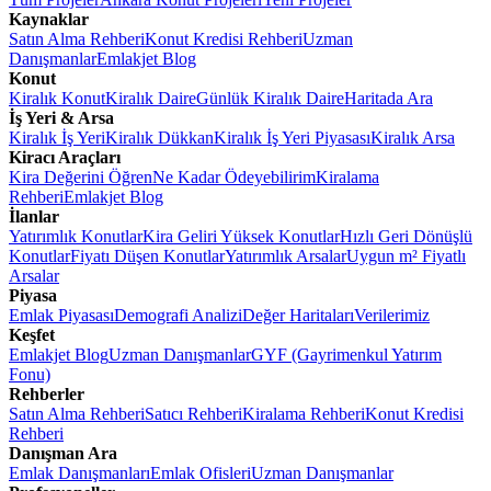
Kaynaklar
Satın Alma Rehberi
Konut Kredisi Rehberi
Uzman
Danışmanlar
Emlakjet Blog
Konut
Kiralık Konut
Kiralık Daire
Günlük Kiralık Daire
Haritada Ara
İş Yeri & Arsa
Kiralık İş Yeri
Kiralık Dükkan
Kiralık İş Yeri Piyasası
Kiralık Arsa
Kiracı Araçları
Kira Değerini Öğren
Ne Kadar Ödeyebilirim
Kiralama
Rehberi
Emlakjet Blog
İlanlar
Yatırımlık Konutlar
Kira Geliri Yüksek Konutlar
Hızlı Geri Dönüşlü
Konutlar
Fiyatı Düşen Konutlar
Yatırımlık Arsalar
Uygun m² Fiyatlı
Arsalar
Piyasa
Emlak Piyasası
Demografi Analizi
Değer Haritaları
Verilerimiz
Keşfet
Emlakjet Blog
Uzman Danışmanlar
GYF (Gayrimenkul Yatırım
Fonu)
Rehberler
Satın Alma Rehberi
Satıcı Rehberi
Kiralama Rehberi
Konut Kredisi
Rehberi
Danışman Ara
Emlak Danışmanları
Emlak Ofisleri
Uzman Danışmanlar