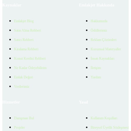
Kaynaklar
Emlakjet Hakkında
Emlakjet Blog
Hakkımızda
Satın Alma Rehberi
Ödüllerimiz
Satıcı Rehberi
Reklam Çözümleri
Kiralama Rehberi
Kurumsal Materyaller
Konut Kredisi Rehberi
İnsan Kaynakları
Ne Kadar Ödeyebilirim
İletişim
Emlak Değeri
Yardım
Verilerimiz
Hizmetler
Yasal
Danışman Bul
Kullanım Koşulları
Projeler
Bireysel Üyelik Sözleşmesi