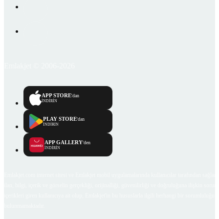
Emlakjet © 2006-2026
APP STORE
'dan
İNDİRİN
PLAY STORE
'dan
İNDİRİN
APP GALLERY
'den
İNDİRİN
Emlakjet.com internet sitesi ve Emlakjet mobil uygulamalarında kullanıcılar tarafından sağlana
ilan, bilgi, içerik ve görselin gerçekliği, orijinalliği, güvenilirliği ve doğruluğuna ilişkin soru
içerikleri giren kullanıcıya ait olup, Emlakjet'in bu hususlarla ilgili herhangi bir sorumluluğu
bulunmamaktadır.