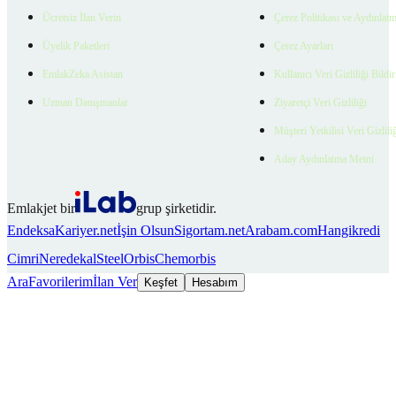
Ücretsiz İlan Verin
Çerez Politikası ve Aydınlat
Üyelik Paketleri
Çerez Ayarları
EmlakZeka Asistan
Kullanıcı Veri Gizliliği Bildi
Uzman Danışmanlar
Ziyaretçi Veri Gizliliği
Müşteri Yetkilisi Veri Gizlili
Aday Aydınlatma Metni
Emlakjet bir
grup şirketidir.
Endeksa
Kariyer.net
İşin Olsun
Sigortam.net
Arabam.com
Hangikredi
Cimri
Neredekal
SteelOrbis
Chemorbis
Ara
Favorilerim
İlan Ver
Keşfet
Hesabım