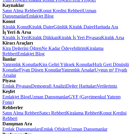
Kaynaklar
Satın Alma Rehberi
Konut Kredisi Rehberi
Uzman
Danışmanlar
Emlakjet Blog
Konut
Kiralık Konut
Kiralık Daire
Günlük Kiralık Daire
Haritada Ara
İş Yeri & Arsa
Kiralık İş Yeri
Kiralık Dükkan
Kiralık İş Yeri Piyasası
Kiralık Arsa
Kiracı Araçları
Kira Değerini Öğren
Ne Kadar Ödeyebilirim
Kiralama
Rehberi
Emlakjet Blog
İlanlar
Yatırımlık Konutlar
Kira Geliri Yüksek Konutlar
Hızlı Geri Dönüşlü
Konutlar
Fiyatı Düşen Konutlar
Yatırımlık Arsalar
Uygun m² Fiyatlı
Arsalar
Piyasa
Emlak Piyasası
Demografi Analizi
Değer Haritaları
Verilerimiz
Keşfet
Emlakjet Blog
Uzman Danışmanlar
GYF (Gayrimenkul Yatırım
Fonu)
Rehberler
Satın Alma Rehberi
Satıcı Rehberi
Kiralama Rehberi
Konut Kredisi
Rehberi
Danışman Ara
Emlak Danışmanları
Emlak Ofisleri
Uzman Danışmanlar