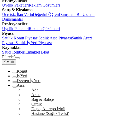
Profesyoneller
Üyelik Paketleri
Reklam Çözümleri
Satış & Kiralama
Ücretsiz İlan Verin
Değerini Öğren
Danışman Bul
Uzman
Danışmanlar
Profesyoneller
Üyelik Paketleri
Reklam Çözümleri
Piyasa
Satılık Konut Piyasası
Satılık Arsa Piyasası
Satılık Arazi
Piyasası
Satılık İş Yeri Piyasası
Kaynaklar
Satıcı Rehberi
Emlakjet Blog
Filtrele
3
Satılık
Konut
İş Yeri
Devren İş Yeri
Arsa
Ada
Arazi
Bağ & Bahçe
Çiftlik
Depo, Antrepo İzinli
Hastane (Sağlık Tesisi)