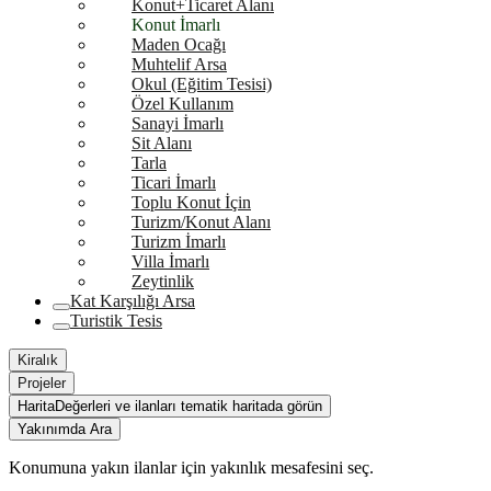
Konut+Ticaret Alanı
Konut İmarlı
Maden Ocağı
Muhtelif Arsa
Okul (Eğitim Tesisi)
Özel Kullanım
Sanayi İmarlı
Sit Alanı
Tarla
Ticari İmarlı
Toplu Konut İçin
Turizm/Konut Alanı
Turizm İmarlı
Villa İmarlı
Zeytinlik
Kat Karşılığı Arsa
Turistik Tesis
Kiralık
Projeler
Harita
Değerleri ve ilanları tematik haritada görün
Yakınımda Ara
Konumuna yakın ilanlar için yakınlık mesafesini seç.