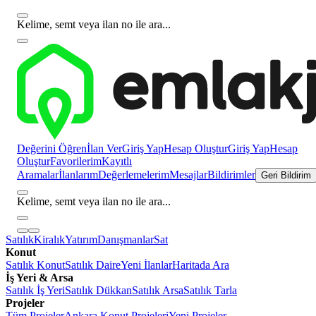
Kelime, semt veya ilan no ile ara...
Değerini Öğren
İlan Ver
Giriş Yap
Hesap Oluştur
Giriş Yap
Hesap
Oluştur
Favorilerim
Kayıtlı
Aramalar
İlanlarım
Değerlemelerim
Mesajlar
Bildirimler
Geri Bildirim
Kelime, semt veya ilan no ile ara...
Satılık
Kiralık
Yatırım
Danışmanlar
Sat
Konut
Satılık Konut
Satılık Daire
Yeni İlanlar
Haritada Ara
İş Yeri & Arsa
Satılık İş Yeri
Satılık Dükkan
Satılık Arsa
Satılık Tarla
Projeler
Tüm Projeler
Ankara Konut Projeleri
Yeni Projeler