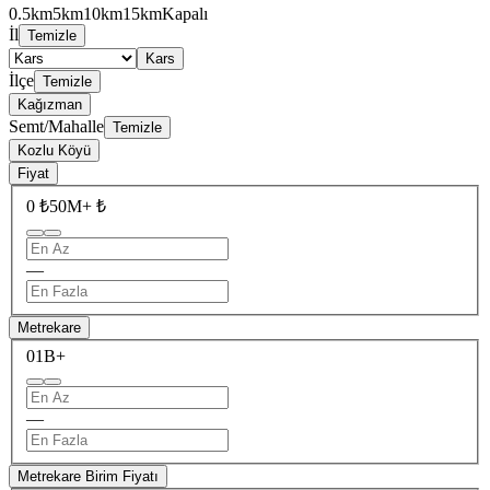
0.5km
5km
10km
15km
Kapalı
İl
Temizle
Kars
İlçe
Temizle
Kağızman
Semt/Mahalle
Temizle
Kozlu Köyü
Fiyat
0 ₺
50M+ ₺
—
Metrekare
0
1B+
—
Metrekare Birim Fiyatı