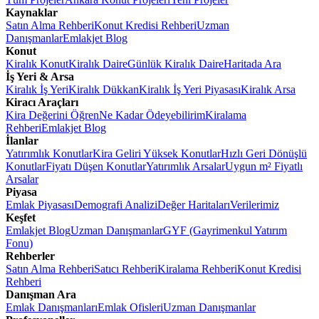
Kaynaklar
Satın Alma Rehberi
Konut Kredisi Rehberi
Uzman
Danışmanlar
Emlakjet Blog
Konut
Kiralık Konut
Kiralık Daire
Günlük Kiralık Daire
Haritada Ara
İş Yeri & Arsa
Kiralık İş Yeri
Kiralık Dükkan
Kiralık İş Yeri Piyasası
Kiralık Arsa
Kiracı Araçları
Kira Değerini Öğren
Ne Kadar Ödeyebilirim
Kiralama
Rehberi
Emlakjet Blog
İlanlar
Yatırımlık Konutlar
Kira Geliri Yüksek Konutlar
Hızlı Geri Dönüşlü
Konutlar
Fiyatı Düşen Konutlar
Yatırımlık Arsalar
Uygun m² Fiyatlı
Arsalar
Piyasa
Emlak Piyasası
Demografi Analizi
Değer Haritaları
Verilerimiz
Keşfet
Emlakjet Blog
Uzman Danışmanlar
GYF (Gayrimenkul Yatırım
Fonu)
Rehberler
Satın Alma Rehberi
Satıcı Rehberi
Kiralama Rehberi
Konut Kredisi
Rehberi
Danışman Ara
Emlak Danışmanları
Emlak Ofisleri
Uzman Danışmanlar