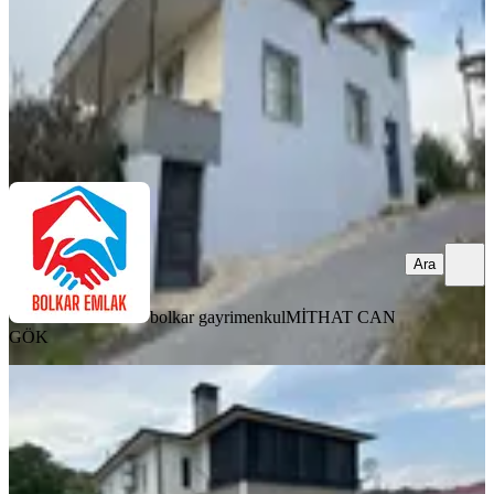
10.000.000 ₺
bolkar gayrimenkul
MİTHAT CAN GÖK
Ara
Ara
bolkar gayrimenkul
MİTHAT CAN
GÖK
SIFIR BİNA
%
2
Sahibinden Kuzucu Köyünde 2 Adet
Bağımsız 2+1 Müstakil Daire
Mezitli, Kuzucu Mahallesi