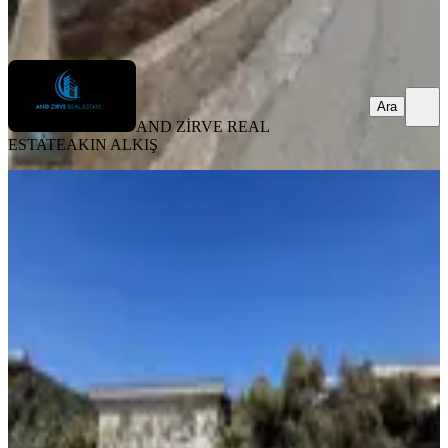
Ara
Ara
AND ZİRVE REAL
ESTATE
AKIN ALKIŞ
MANZARALI
Metin Gayrimenkul'den Mezitli Bozon
Mah Mustakil Ev
Mezitli, Bozön Mahallesi
2+1
·
130 m²
·
08.12.2025
10.000.000 ₺
Metin gayrimenkul emlak danışmanlığı
Sinan Metin