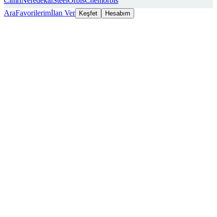
Cimri
Neredekal
SteelOrbis
Chemorbis
Ara
Favorilerim
İlan Ver
Keşfet
Hesabım