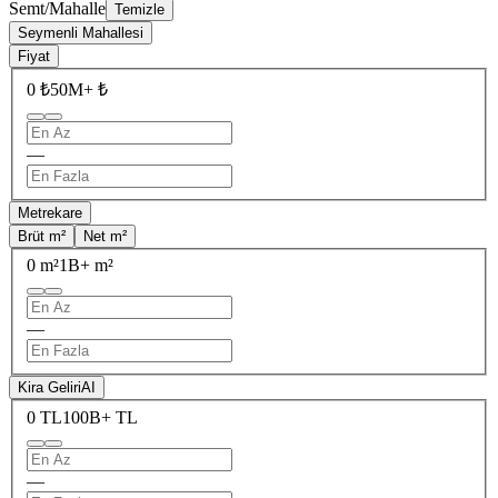
Semt/Mahalle
Temizle
Seymenli Mahallesi
Fiyat
0 ₺
50M+ ₺
—
Metrekare
Brüt m²
Net m²
0 m²
1B+ m²
—
Kira Geliri
AI
0 TL
100B+ TL
—