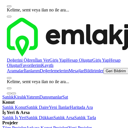
Kelime, semt veya ilan no ile ara...
Değerini Öğren
İlan Ver
Giriş Yap
Hesap Oluştur
Giriş Yap
Hesap
Oluştur
Favorilerim
Kayıtlı
Aramalar
İlanlarım
Değerlemelerim
Mesajlar
Bildirimler
Geri Bildirim
Kelime, semt veya ilan no ile ara...
Satılık
Kiralık
Yatırım
Danışmanlar
Sat
Konut
Satılık Konut
Satılık Daire
Yeni İlanlar
Haritada Ara
İş Yeri & Arsa
Satılık İş Yeri
Satılık Dükkan
Satılık Arsa
Satılık Tarla
Projeler
Tüm Projeler
Ankara Konut Projeleri
Yeni Projeler