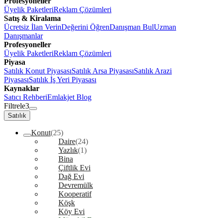
Profesyoneller
Üyelik Paketleri
Reklam Çözümleri
Satış & Kiralama
Ücretsiz İlan Verin
Değerini Öğren
Danışman Bul
Uzman
Danışmanlar
Profesyoneller
Üyelik Paketleri
Reklam Çözümleri
Piyasa
Satılık Konut Piyasası
Satılık Arsa Piyasası
Satılık Arazi
Piyasası
Satılık İş Yeri Piyasası
Kaynaklar
Satıcı Rehberi
Emlakjet Blog
Filtrele
3
Satılık
Konut
(25)
Daire
(24)
Yazlık
(1)
Bina
Çiftlik Evi
Dağ Evi
Devremülk
Kooperatif
Köşk
Köy Evi