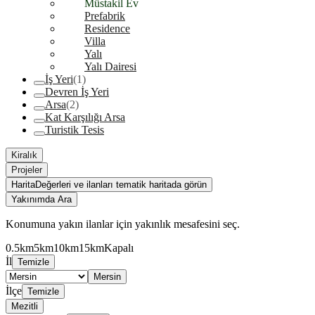
Müstakil Ev
Prefabrik
Residence
Villa
Yalı
Yalı Dairesi
İş Yeri
(1)
Devren İş Yeri
Arsa
(2)
Kat Karşılığı Arsa
Turistik Tesis
Kiralık
Projeler
Harita
Değerleri ve ilanları tematik haritada görün
Yakınımda Ara
Konumuna yakın ilanlar için yakınlık mesafesini seç.
0.5km
5km
10km
15km
Kapalı
İl
Temizle
Mersin
İlçe
Temizle
Mezitli