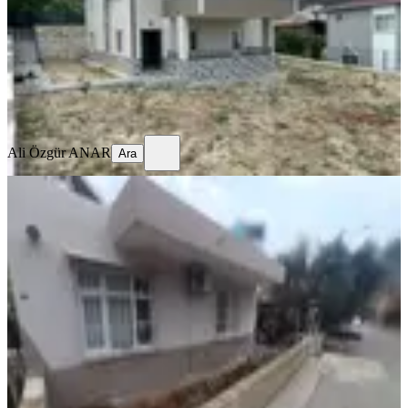
2+1
·
199 m²
·
15.06.2025
14.950.000 ₺
15.250.000 ₺
Ali Özgür ANAR
Ara
Ali Özgür ANAR
Ara
Soli Center Avm'ye Yakın 510 M²
Arsa İçinde 3+1 Bahçeli Müstakil
Mezitli, Akdeniz Mahallesi
3+1
·
150 m²
·
08.02.2026
16.500.000 ₺
AND ZİRVE REAL ESTATE
AKIN ALKIŞ