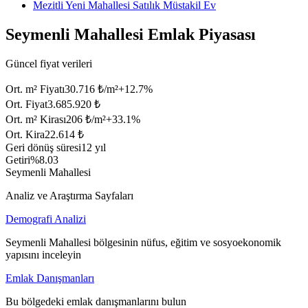
Mezitli Yeni Mahallesi Satılık Müstakil Ev
Seymenli Mahallesi Emlak Piyasası
Güncel fiyat verileri
Ort. m² Fiyatı
30.716 ₺/m²
+
12.7
%
Ort. Fiyat
3.685.920 ₺
Ort. m² Kirası
206 ₺/m²
+
33.1
%
Ort. Kira
22.614 ₺
Geri dönüş süresi
12 yıl
Getiri
%8.03
Seymenli Mahallesi
Analiz ve Araştırma Sayfaları
Demografi Analizi
Seymenli Mahallesi bölgesinin nüfus, eğitim ve sosyoekonomik
yapısını inceleyin
Emlak Danışmanları
Bu bölgedeki emlak danışmanlarını bulun