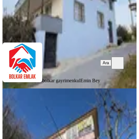
bolkar gayrimenkul
Emin Bey
Ara
Ara
bolkar gayrimenkul
Emin Bey
Ahmet Kara'dan Fındıkpınarı
Mah.3600 M2 Arsa İçinde 2 Katlı Ev
Mezitli, Fındıkpınarı Mahallesi
3+1
·
170 m²
·
11.04.2026
7.500.000 ₺