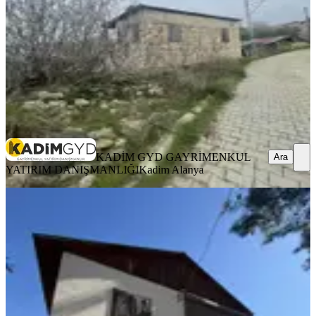
2.900.000 ₺
2.950.000 ₺
KADİM GYD GAYRİMENKUL YATIRIM
DANIŞMANLIĞI
Kadim Alanya
Ara
KADİM GYD GAYRİMENKUL
Ara
YATIRIM DANIŞMANLIĞI
Kadim Alanya
MANZARALI
İndex Gayrimenkulden Fındıkpınarı
500m Arsa İçinde
Mezitli, Fındıkpınarı Mahallesi
3+1
·
500 m²
·
25.03.2026
6.250.000 ₺