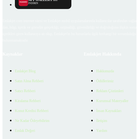
İNDİRİN
Emlakjet.com internet sitesi ve Emlakjet mobil uygulamalarında kullanıcılar tarafından sağlana
ilan, bilgi, içerik ve görselin gerçekliği, orijinalliği, güvenilirliği ve doğruluğuna ilişkin soru
içerikleri giren kullanıcıya ait olup, Emlakjet'in bu hususlarla ilgili herhangi bir sorumluluğu
bulunmamaktadır.
Kaynaklar
Emlakjet Hakkında
Emlakjet Blog
Hakkımızda
Satın Alma Rehberi
Ödüllerimiz
Satıcı Rehberi
Reklam Çözümleri
Kiralama Rehberi
Kurumsal Materyaller
Konut Kredisi Rehberi
İnsan Kaynakları
Ne Kadar Ödeyebilirim
İletişim
Emlak Değeri
Yardım