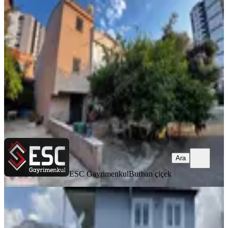
Katlı Daire Ve Arsa Esc2611
Mezitli, Akdeniz Mahallesi
3+1
·
378 m²
·
04.07.2026
21.500.000 ₺
ESC Gayrimenkul
Burhan çiçek
Ara
Ara
ESC Gayrimenkul
Burhan çiçek
MANZARALI
Fındıkpınarında Satılık 2 Katlı
Müstakil Ev