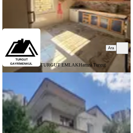
TURGUT EMLAK
Hamza Turgut
Ara
Ara
TURGUT EMLAK
Hamza Turgut
400 M² Arsa İçinde 2 Katlı Her Kat
3+1 Soli Center Avm Civarı
Mezitli, Akdeniz Mahallesi
6+2
·
400 m²
·
04.06.2026
16.250.000 ₺