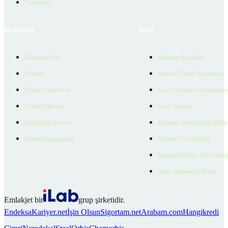
Verilerimiz
Hizmetler
Yasal
Danışman Bul
Kullanım Koşulları
Projeler
Bireysel Üyelik Sözleşmesi
Ücretsiz İlan Verin
Çerez Politikası ve Aydınlat
Üyelik Paketleri
Çerez Ayarları
EmlakZeka Asistan
Kullanıcı Veri Gizliliği Bildi
Uzman Danışmanlar
Ziyaretçi Veri Gizliliği
Müşteri Yetkilisi Veri Gizlili
Aday Aydınlatma Metni
Emlakjet bir
grup şirketidir.
Endeksa
Kariyer.net
İşin Olsun
Sigortam.net
Arabam.com
Hangikredi