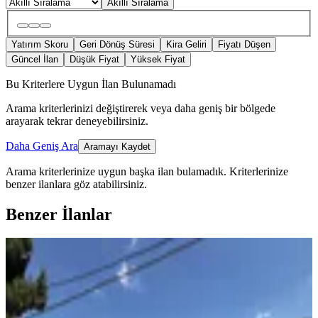
Akıllı Sıralama
Yatırım Skoru
Geri Dönüş Süresi
Kira Geliri
Fiyatı Düşen
Güncel İlan
Düşük Fiyat
Yüksek Fiyat
Bu Kriterlere Uygun İlan Bulunamadı
Arama kriterlerinizi değiştirerek veya daha geniş bir bölgede
arayarak tekrar deneyebilirsiniz.
Daha Geniş Ara
Aramayı Kaydet
Arama kriterlerinize uygun başka ilan bulamadık.
Kriterlerinize
benzer ilanlara göz atabilirsiniz.
Benzer İlanlar
BALKONLU
%
9
Ergün'den Fındıkpınarında 553m2
Müstakil Ev
Mezitli, Fındıkpınarı Mahallesi