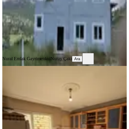
Mezitli, Fındıkpınarı Mahallesi
2+1
·
200 m²
·
22.06.2026
4.500.000 ₺
Nural Emlak Gayrimenkul
Nuray Çakı
Ara
Nural Emlak Gayrimenkul
Nuray Çakı
Ara
BALKONLU
Güneş Mahallesi 3 Katlı Siteler
Karakol Yakını 3 Daire 200 M2
Mezitli, Yeni Mahallesi
5+4
·
200 m²
·
21.06.2026
5.675.000 ₺