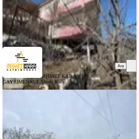
AHMET KARA GAYRİMENKUL
Ahmet Kara
Ara
Ara
AHMET KARA
GAYRİMENKUL
Ahmet Kara
BALKONLU
%
2
(tek Yetkili) Kadim'den
Kuzucubelende Ana Yola Yakın Yayla
Evi
Mezitli, Kuzucubelen Mahallesi
3+1
·
255 m²
·
07.04.2026