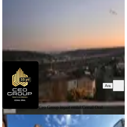
3+1
·
120 m²
·
24.07.2026
14.999.000 ₺
Ceo Group inşaat emlak
Cemal Oral
Ara
Ara
Ceo Group inşaat emlak
Cemal Oral
BALKONLU
Esc'den Konuş M Satılık Müstakil İki