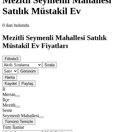
Satılık Müstakil Ev
0
ilan bulundu
Mezitli Seymenli Mahallesi Satılık
Müstakil Ev Fiyatları
Filtrele
3
Sırala
Görünüm
Harita
Kaydet
Paylaş
İl
Mersin
İlçe
Mezitli
Semt
Seymenli Mahallesi
Tümünü Temizle
Tüm İlanlar