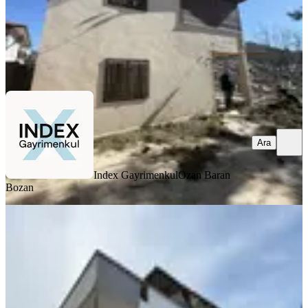
Index Gayrimenkul
Ozan Baran Bozan
Ara
Ara
Index Gayrimenkul
Ozan Baran
Bozan
Bolkar Emlaktan Tece'de Deniz
Manzaralı Bahçeli 2+1 Ev Ve Bahçe
Mezitli, Şahin Tepesi Mahallesi
2+1
·
130 m²
·
06.02.2026