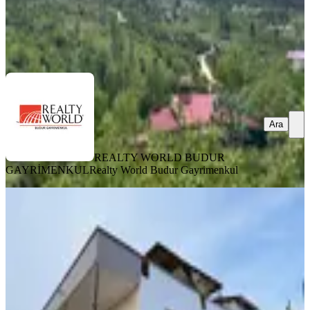
REALTY WORLD BUDUR GAYRİMENKUL
Realty World
Budur Gayrimenkul
Ara
Ara
REALTY WORLD BUDUR
GAYRİMENKUL
Realty World Budur Gayrimenkul
Bolkar Emlaktan Tece'de Deniz
Manzaralı 2+1 Ev Ve Bahçeçe
Mezitli, Şahin Tepesi Mahallesi
2+1
·
130 m²
·
13.05.2026
9.999.999 ₺