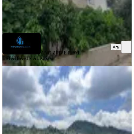
AND ZİRVE REAL ESTATE
AKIN ALKIŞ
Ara
Ara
AND ZİRVE REAL
ESTATE
AKIN ALKIŞ
BALKONLU
%
4
Rw Budur'dan Fındıkpınarında
Harika Doğa Manzaralı Satılık Ev...
Mezitli, Fındıkpınarı Mahallesi
4+1
·
130 m²
·
15.05.2026
6.750.000 ₺
7.000.000 ₺