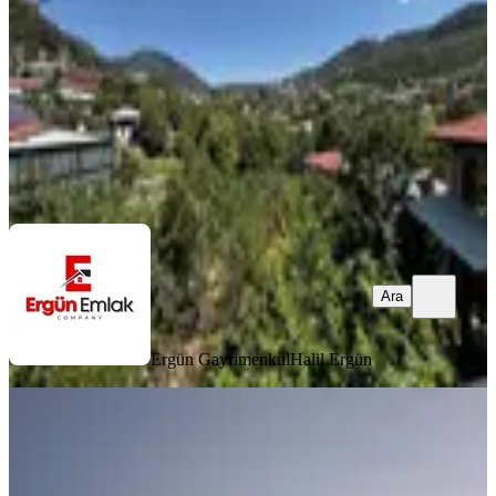
3+1
·
140 m²
·
27.07.2026
5.000.000 ₺
5.500.000 ₺
Ergün Gayrimenkul
Halil Ergün
Ara
Ara
Ergün Gayrimenkul
Halil Ergün
EŞYALI
Mezitli Bozönde Satılık 2 Adet
Müstakil Ev
Mezitli, Bozön Mahallesi