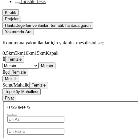
Turistik Tesis
Kiralık
Projeler
Harita
Değerleri ve ilanları tematik haritada görün
Yakınımda Ara
Konumuna yakın ilanlar için yakınlık mesafesini seç.
0.5km
5km
10km
15km
Kapalı
İl
Temizle
Mersin
İlçe
Temizle
Mezitli
Semt/Mahalle
Temizle
Tepeköy Mahallesi
Fiyat
0 ₺
50M+ ₺
—