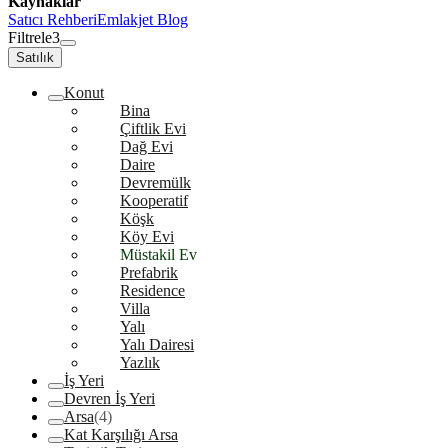
Kaynaklar
Satıcı Rehberi
Emlakjet Blog
Filtrele
3
Satılık
Konut
Bina
Çiftlik Evi
Dağ Evi
Daire
Devremülk
Kooperatif
Köşk
Köy Evi
Müstakil Ev
Prefabrik
Residence
Villa
Yalı
Yalı Dairesi
Yazlık
İş Yeri
Devren İş Yeri
Arsa
(4)
Kat Karşılığı Arsa