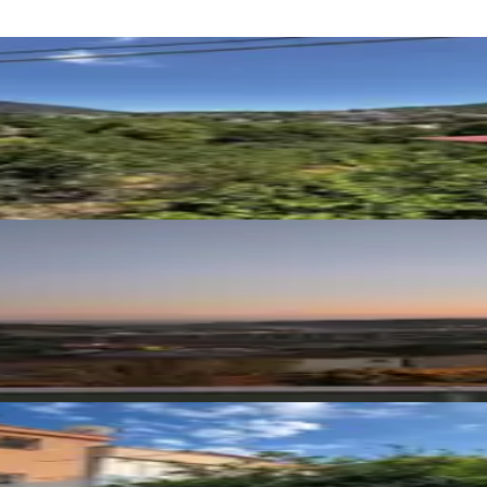
m2 Müstakil Ev
üstakil Ev
l İki Katlı Daire Ve Arsa Esc2611