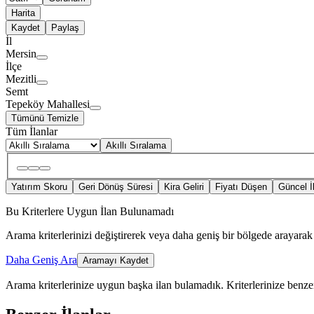
Harita
Kaydet
Paylaş
İl
Mersin
İlçe
Mezitli
Semt
Tepeköy Mahallesi
Tümünü Temizle
Tüm İlanlar
Akıllı Sıralama
Yatırım Skoru
Geri Dönüş Süresi
Kira Geliri
Fiyatı Düşen
Güncel İ
Bu Kriterlere Uygun İlan Bulunamadı
Arama kriterlerinizi değiştirerek veya daha geniş bir bölgede arayarak 
Daha Geniş Ara
Aramayı Kaydet
Arama kriterlerinize uygun başka ilan bulamadık.
Kriterlerinize benzer