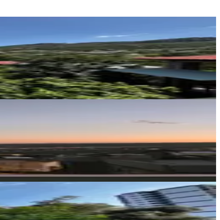
Ergün Gayrimenkul
Halil Ergün
Ara
Ceo Group inşaat emlak
Cemal Oral
Ara
ESC Gayrimenkul
Burhan çiçek