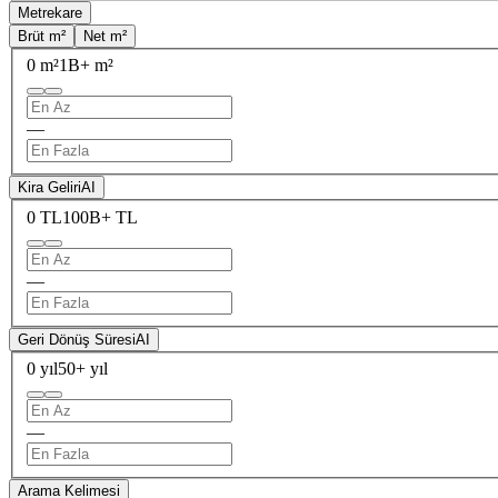
Metrekare
Brüt m²
Net m²
0 m²
1B+ m²
—
Kira Geliri
AI
0 TL
100B+ TL
—
Geri Dönüş Süresi
AI
0 yıl
50+ yıl
—
Arama Kelimesi