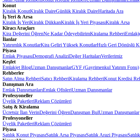
Konut
Kiralık Konut
Kiralık Daire
Günlük Kiralık Daire
Haritada Ara
İş Yeri & Arsa
Kiralık İş Yeri
Kiralık Dükkan
Kiralık İş Yeri Piyasası
Kiralık Arsa
Kiracı Araçları
Kira Değerini Öğren
Ne Kadar Ödeyebilirim
Kiralama Rehberi
Emlakj
İlanlar
Yatırımlık Konutlar
Kira Geliri Yüksek Konutlar
Hızlı Geri Dönüşlü K
Piyasa
Emlak Piyasası
Demografi Analizi
Değer Haritaları
Verilerimiz
Keşfet
Emlakjet Blog
Uzman Danışmanlar
GYF (Gayrimenkul Yatırım Fonu)
Rehberler
Satın Alma Rehberi
Satıcı Rehberi
Kiralama Rehberi
Konut Kredisi Re
Danışman Ara
Emlak Danışmanları
Emlak Ofisleri
Uzman Danışmanlar
Profesyoneller
Üyelik Paketleri
Reklam Çözümleri
Satış & Kiralama
Ücretsiz İlan Verin
Değerini Öğren
Danışman Bul
Uzman Danışmanlar
Profesyoneller
Üyelik Paketleri
Reklam Çözümleri
Piyasa
Satılık Konut Piyasası
Satılık Arsa Piyasası
Satılık Arazi Piyasası
Satılı