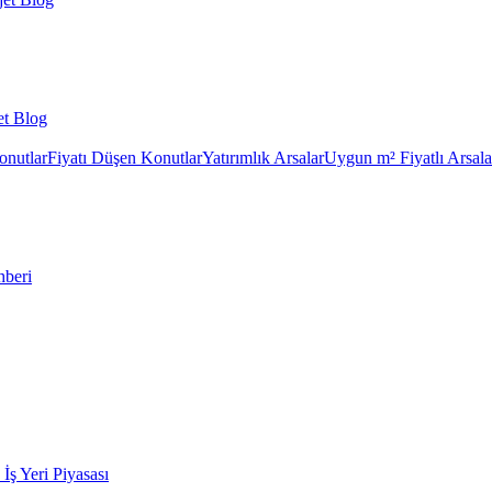
et Blog
onutlar
Fiyatı Düşen Konutlar
Yatırımlık Arsalar
Uygun m² Fiyatlı Arsala
hberi
k İş Yeri Piyasası