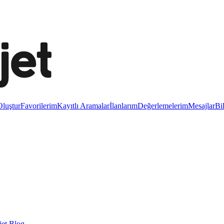
luştur
Favorilerim
Kayıtlı Aramalar
İlanlarım
Değerlemelerim
Mesajlar
Bi
et Blog