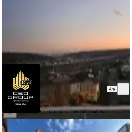
3+1
·
120 m²
·
24.07.2026
14.999.000 ₺
Ceo Group inşaat emlak
Cemal Oral
Ara
Ara
Ceo Group inşaat emlak
Cemal Oral
BALKONLU
Esc'den Konuş M Satılık Müstakil İki