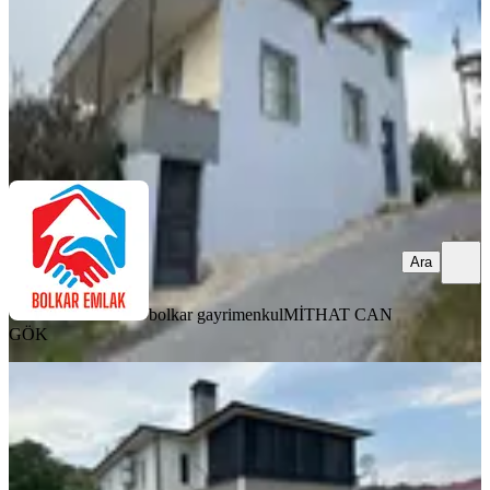
10.000.000 ₺
bolkar gayrimenkul
MİTHAT CAN GÖK
Ara
Ara
bolkar gayrimenkul
MİTHAT CAN
GÖK
SIFIR BİNA
%
2
Sahibinden Kuzucu Köyünde 2 Adet
Bağımsız 2+1 Müstakil Daire
Mezitli, Kuzucu Mahallesi