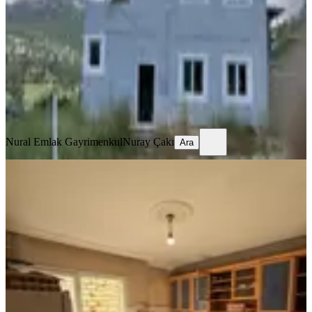
Mezitli, Fındıkpınarı Mahallesi
2+1
·
200 m²
·
22.06.2026
4.500.000 ₺
Nural Emlak Gayrimenkul
Nuray Çakı
Ara
Nural Emlak Gayrimenkul
Nuray Çakı
Ara
BALKONLU
Güneş Mahallesi 3 Katlı Siteler
Karakol Yakını 3 Daire 200 M2
Mezitli, Yeni Mahallesi
5+4
·
200 m²
·
21.06.2026
5.675.000 ₺