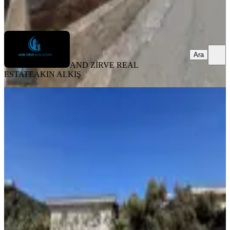
Ara
Ara
AND ZİRVE REAL
ESTATE
AKIN ALKIŞ
MANZARALI
Metin Gayrimenkul'den Mezitli Bozon
Mah Mustakil Ev
Mezitli, Bozön Mahallesi
2+1
·
130 m²
·
08.12.2025
10.000.000 ₺
Metin gayrimenkul emlak danışmanlığı
Sinan Metin