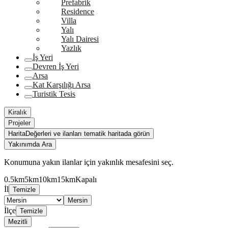
Prefabrik
Residence
Villa
Yalı
Yalı Dairesi
Yazlık
İş Yeri
Devren İş Yeri
Arsa
Kat Karşılığı Arsa
Turistik Tesis
Kiralık
Projeler
Harita
Değerleri ve ilanları tematik haritada görün
Yakınımda Ara
Konumuna yakın ilanlar için yakınlık mesafesini seç.
0.5km
5km
10km
15km
Kapalı
İl
Temizle
Mersin
İlçe
Temizle
Mezitli