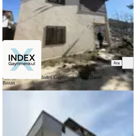
Index Gayrimenkul
Ozan Baran Bozan
Ara
Ara
Index Gayrimenkul
Ozan Baran
Bozan
Bolkar Emlaktan Tece'de Deniz
Manzaralı Bahçeli 2+1 Ev Ve Bahçe
Mezitli, Şahin Tepesi Mahallesi
2+1
·
130 m²
·
06.02.2026