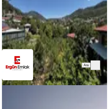
3+1
·
140 m²
·
27.07.2026
5.000.000 ₺
5.500.000 ₺
Ergün Gayrimenkul
Halil Ergün
Ara
Ara
Ergün Gayrimenkul
Halil Ergün
EŞYALI
Mezitli Bozönde Satılık 2 Adet
Müstakil Ev
Mezitli, Bozön Mahallesi