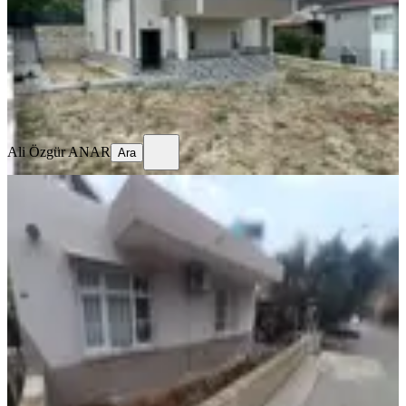
2+1
·
199 m²
·
15.06.2025
14.950.000 ₺
15.250.000 ₺
Ali Özgür ANAR
Ara
Ali Özgür ANAR
Ara
Soli Center Avm'ye Yakın 510 M²
Arsa İçinde 3+1 Bahçeli Müstakil
Mezitli, Akdeniz Mahallesi
3+1
·
150 m²
·
08.02.2026
16.500.000 ₺
AND ZİRVE REAL ESTATE
AKIN ALKIŞ