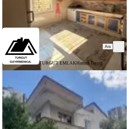
TURGUT EMLAK
Hamza Turgut
Ara
Ara
TURGUT EMLAK
Hamza Turgut
400 M² Arsa İçinde 2 Katlı Her Kat
3+1 Soli Center Avm Civarı
Mezitli, Akdeniz Mahallesi
6+2
·
400 m²
·
04.06.2026
16.250.000 ₺