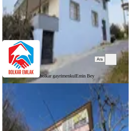
bolkar gayrimenkul
Emin Bey
Ara
Ara
bolkar gayrimenkul
Emin Bey
Ahmet Kara'dan Fındıkpınarı
Mah.3600 M2 Arsa İçinde 2 Katlı Ev
Mezitli, Fındıkpınarı Mahallesi
3+1
·
170 m²
·
11.04.2026
7.500.000 ₺