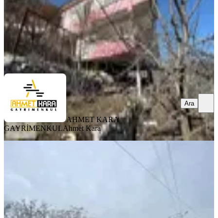
AHMET KARA GAYRİMENKUL
Ahmet Kara
Ara
Ara
AHMET KARA
GAYRİMENKUL
Ahmet Kara
BALKONLU
%
2
(tek Yetkili) Kadim'den
Kuzucubelende Ana Yola Yakın Yayla
Evi
Mezitli, Kuzucubelen Mahallesi
3+1
·
255 m²
·
07.04.2026