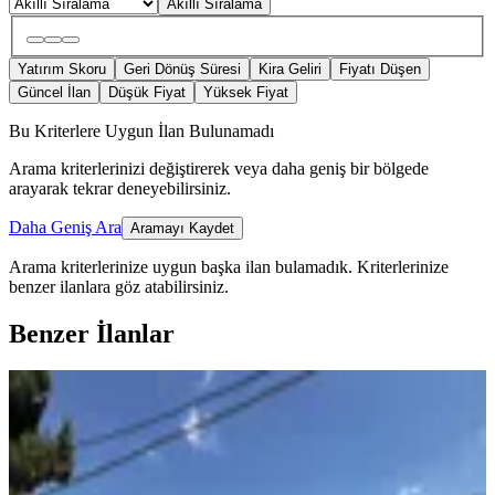
Akıllı Sıralama
Yatırım Skoru
Geri Dönüş Süresi
Kira Geliri
Fiyatı Düşen
Güncel İlan
Düşük Fiyat
Yüksek Fiyat
Bu Kriterlere Uygun İlan Bulunamadı
Arama kriterlerinizi değiştirerek veya daha geniş bir bölgede
arayarak tekrar deneyebilirsiniz.
Daha Geniş Ara
Aramayı Kaydet
Arama kriterlerinize uygun başka ilan bulamadık.
Kriterlerinize
benzer ilanlara göz atabilirsiniz.
Benzer İlanlar
BALKONLU
%
9
Ergün'den Fındıkpınarında 553m2
Müstakil Ev
Mezitli, Fındıkpınarı Mahallesi