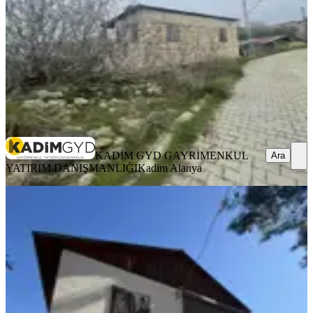
2.900.000 ₺
2.950.000 ₺
KADİM GYD GAYRİMENKUL YATIRIM
DANIŞMANLIĞI
Kadim Alanya
Ara
KADİM GYD GAYRİMENKUL
Ara
YATIRIM DANIŞMANLIĞI
Kadim Alanya
MANZARALI
İndex Gayrimenkulden Fındıkpınarı
500m Arsa İçinde
Mezitli, Fındıkpınarı Mahallesi
3+1
·
500 m²
·
25.03.2026
6.250.000 ₺