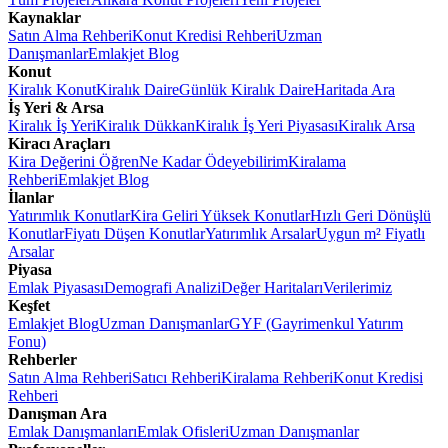
Kaynaklar
Satın Alma Rehberi
Konut Kredisi Rehberi
Uzman
Danışmanlar
Emlakjet Blog
Konut
Kiralık Konut
Kiralık Daire
Günlük Kiralık Daire
Haritada Ara
İş Yeri & Arsa
Kiralık İş Yeri
Kiralık Dükkan
Kiralık İş Yeri Piyasası
Kiralık Arsa
Kiracı Araçları
Kira Değerini Öğren
Ne Kadar Ödeyebilirim
Kiralama
Rehberi
Emlakjet Blog
İlanlar
Yatırımlık Konutlar
Kira Geliri Yüksek Konutlar
Hızlı Geri Dönüşlü
Konutlar
Fiyatı Düşen Konutlar
Yatırımlık Arsalar
Uygun m² Fiyatlı
Arsalar
Piyasa
Emlak Piyasası
Demografi Analizi
Değer Haritaları
Verilerimiz
Keşfet
Emlakjet Blog
Uzman Danışmanlar
GYF (Gayrimenkul Yatırım
Fonu)
Rehberler
Satın Alma Rehberi
Satıcı Rehberi
Kiralama Rehberi
Konut Kredisi
Rehberi
Danışman Ara
Emlak Danışmanları
Emlak Ofisleri
Uzman Danışmanlar