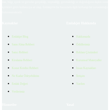
ilan, bilgi, içerik ve görselin gerçekliği, orijinalliği, güvenilirliği ve doğruluğuna ilişkin soru
içerikleri giren kullanıcıya ait olup, Emlakjet'in bu hususlarla ilgili herhangi bir sorumluluğu
bulunmamaktadır.
Kaynaklar
Emlakjet Hakkında
Emlakjet Blog
Hakkımızda
Satın Alma Rehberi
Ödüllerimiz
Satıcı Rehberi
Reklam Çözümleri
Kiralama Rehberi
Kurumsal Materyaller
Konut Kredisi Rehberi
İnsan Kaynakları
Ne Kadar Ödeyebilirim
İletişim
Emlak Değeri
Yardım
Verilerimiz
Hizmetler
Yasal