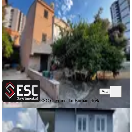
Katlı Daire Ve Arsa Esc2611
Mezitli, Akdeniz Mahallesi
3+1
·
378 m²
·
04.07.2026
21.500.000 ₺
ESC Gayrimenkul
Burhan çiçek
Ara
Ara
ESC Gayrimenkul
Burhan çiçek
MANZARALI
Fındıkpınarında Satılık 2 Katlı
Müstakil Ev