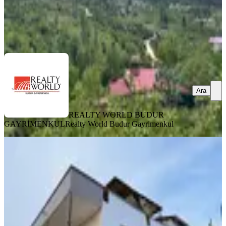
REALTY WORLD BUDUR GAYRİMENKUL
Realty World
Budur Gayrimenkul
Ara
Ara
REALTY WORLD BUDUR
GAYRİMENKUL
Realty World Budur Gayrimenkul
Bolkar Emlaktan Tece'de Deniz
Manzaralı 2+1 Ev Ve Bahçeçe
Mezitli, Şahin Tepesi Mahallesi
2+1
·
130 m²
·
13.05.2026
9.999.999 ₺