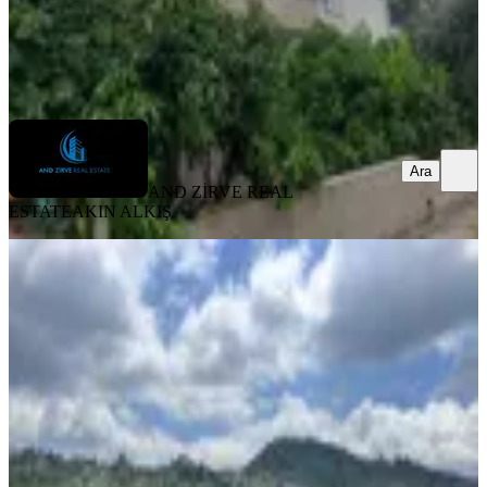
AND ZİRVE REAL ESTATE
AKIN ALKIŞ
Ara
Ara
AND ZİRVE REAL
ESTATE
AKIN ALKIŞ
BALKONLU
%
4
Rw Budur'dan Fındıkpınarında
Harika Doğa Manzaralı Satılık Ev...
Mezitli, Fındıkpınarı Mahallesi
4+1
·
130 m²
·
15.05.2026
6.750.000 ₺
7.000.000 ₺