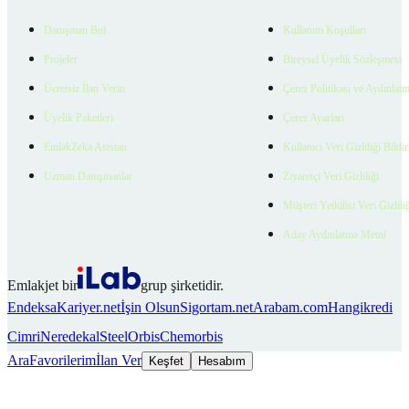
Danışman Bul
Kullanım Koşulları
Projeler
Bireysel Üyelik Sözleşmesi
Ücretsiz İlan Verin
Çerez Politikası ve Aydınlat
Üyelik Paketleri
Çerez Ayarları
EmlakZeka Asistan
Kullanıcı Veri Gizliliği Bildi
Uzman Danışmanlar
Ziyaretçi Veri Gizliliği
Müşteri Yetkilisi Veri Gizlili
Aday Aydınlatma Metni
Emlakjet bir
grup şirketidir.
Endeksa
Kariyer.net
İşin Olsun
Sigortam.net
Arabam.com
Hangikredi
Cimri
Neredekal
SteelOrbis
Chemorbis
Ara
Favorilerim
İlan Ver
Keşfet
Hesabım