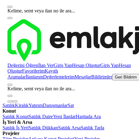
Kelime, semt veya ilan no ile ara...
Değerini Öğren
İlan Ver
Giriş Yap
Hesap Oluştur
Giriş Yap
Hesap
Oluştur
Favorilerim
Kayıtlı
Aramalar
İlanlarım
Değerlemelerim
Mesajlar
Bildirimler
Geri Bildirim
Kelime, semt veya ilan no ile ara...
Satılık
Kiralık
Yatırım
Danışmanlar
Sat
Konut
Satılık Konut
Satılık Daire
Yeni İlanlar
Haritada Ara
İş Yeri & Arsa
Satılık İş Yeri
Satılık Dükkan
Satılık Arsa
Satılık Tarla
Projeler
Tüm Projeler
Ankara Konut Projeleri
Yeni Projeler