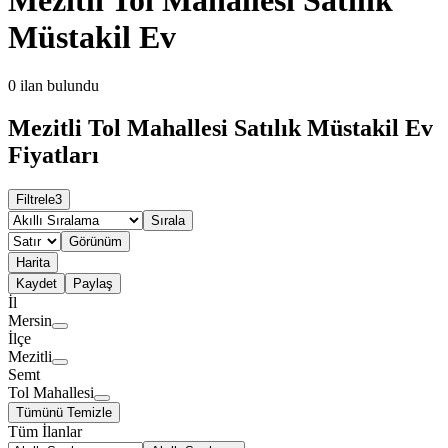
Müstakil Ev
0
ilan bulundu
Mezitli Tol Mahallesi Satılık Müstakil Ev
Fiyatları
Filtrele
3
Sırala
Görünüm
Harita
Kaydet
Paylaş
İl
Mersin
İlçe
Mezitli
Semt
Tol Mahallesi
Tümünü Temizle
Tüm İlanlar