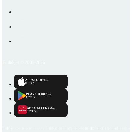
Emlakjet © 2006-2026
APP STORE
'dan
İNDİRİN
PLAY STORE
'dan
İNDİRİN
APP GALLERY
'den
İNDİRİN
Emlakjet.com internet sitesi ve Emlakjet mobil uygulamalarında kullanıcılar tarafından sağlana