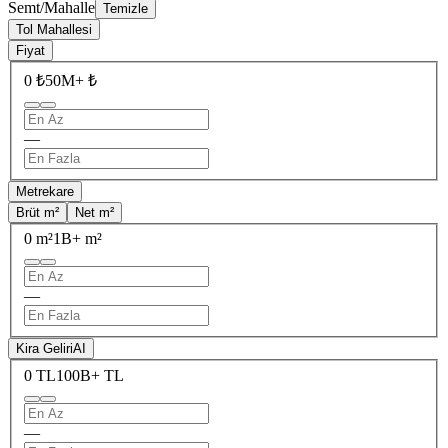
Semt/Mahalle
Temizle
Tol Mahallesi
Fiyat
0 ₺
50M+ ₺
—
Metrekare
Brüt m²
Net m²
0 m²
1B+ m²
—
Kira Geliri
AI
0 TL
100B+ TL
—