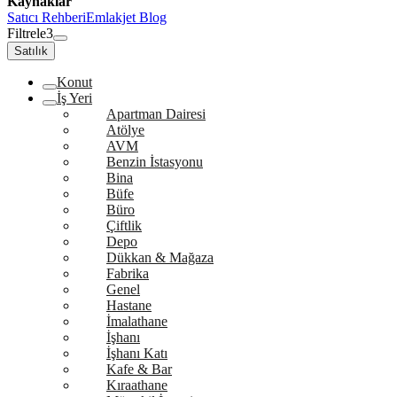
Kaynaklar
Satıcı Rehberi
Emlakjet Blog
Filtrele
3
Satılık
Konut
İş Yeri
Apartman Dairesi
Atölye
AVM
Benzin İstasyonu
Bina
Büfe
Büro
Çiftlik
Depo
Dükkan & Mağaza
Fabrika
Genel
Hastane
İmalathane
İşhanı
İşhanı Katı
Kafe & Bar
Kıraathane