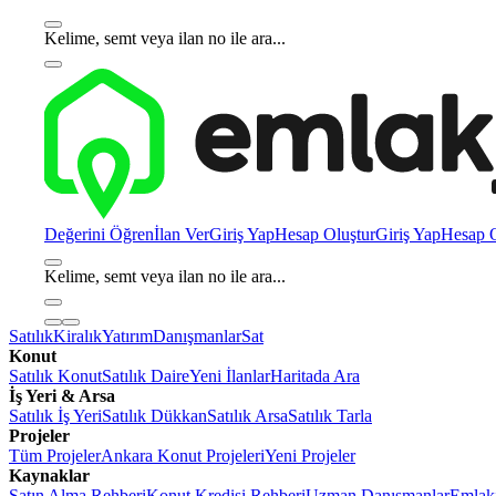
Kelime, semt veya ilan no ile ara...
Değerini Öğren
İlan Ver
Giriş Yap
Hesap Oluştur
Giriş Yap
Hesap O
Kelime, semt veya ilan no ile ara...
Satılık
Kiralık
Yatırım
Danışmanlar
Sat
Konut
Satılık Konut
Satılık Daire
Yeni İlanlar
Haritada Ara
İş Yeri & Arsa
Satılık İş Yeri
Satılık Dükkan
Satılık Arsa
Satılık Tarla
Projeler
Tüm Projeler
Ankara Konut Projeleri
Yeni Projeler
Kaynaklar
Satın Alma Rehberi
Konut Kredisi Rehberi
Uzman Danışmanlar
Emlakj