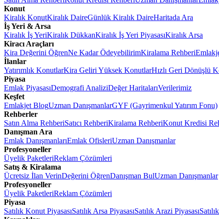
Konut
Kiralık Konut
Kiralık Daire
Günlük Kiralık Daire
Haritada Ara
İş Yeri & Arsa
Kiralık İş Yeri
Kiralık Dükkan
Kiralık İş Yeri Piyasası
Kiralık Arsa
Kiracı Araçları
Kira Değerini Öğren
Ne Kadar Ödeyebilirim
Kiralama Rehberi
Emlakj
İlanlar
Yatırımlık Konutlar
Kira Geliri Yüksek Konutlar
Hızlı Geri Dönüşlü K
Piyasa
Emlak Piyasası
Demografi Analizi
Değer Haritaları
Verilerimiz
Keşfet
Emlakjet Blog
Uzman Danışmanlar
GYF (Gayrimenkul Yatırım Fonu)
Rehberler
Satın Alma Rehberi
Satıcı Rehberi
Kiralama Rehberi
Konut Kredisi Re
Danışman Ara
Emlak Danışmanları
Emlak Ofisleri
Uzman Danışmanlar
Profesyoneller
Üyelik Paketleri
Reklam Çözümleri
Satış & Kiralama
Ücretsiz İlan Verin
Değerini Öğren
Danışman Bul
Uzman Danışmanlar
Profesyoneller
Üyelik Paketleri
Reklam Çözümleri
Piyasa
Satılık Konut Piyasası
Satılık Arsa Piyasası
Satılık Arazi Piyasası
Satılı