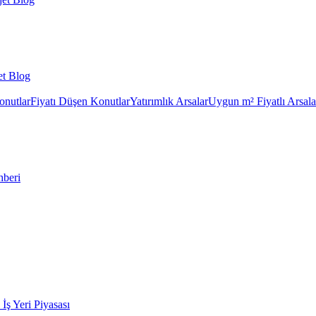
et Blog
onutlar
Fiyatı Düşen Konutlar
Yatırımlık Arsalar
Uygun m² Fiyatlı Arsala
hberi
k İş Yeri Piyasası