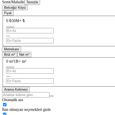
Semt/Mahalle
Temizle
Belceğiz Köyü
Fiyat
0 ₺
50M+ ₺
—
Metrekare
Brüt m²
Net m²
0 m²
1B+ m²
—
Arama Kelimesi
Otomatik ara
İlan olmayan seçenekleri gizle