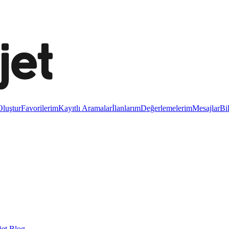
luştur
Favorilerim
Kayıtlı Aramalar
İlanlarım
Değerlemelerim
Mesajlar
Bi
et Blog