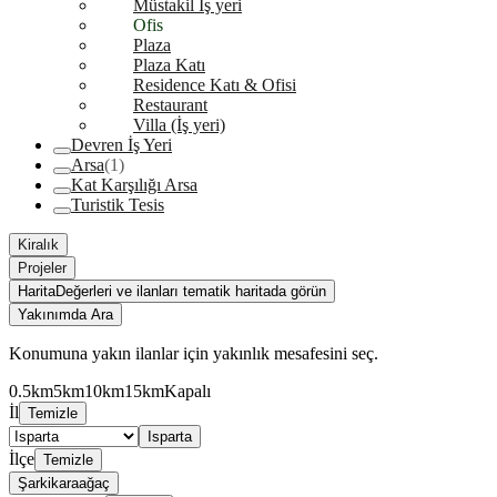
Müstakil İş yeri
Ofis
Plaza
Plaza Katı
Residence Katı & Ofisi
Restaurant
Villa (İş yeri)
Devren İş Yeri
Arsa
(1)
Kat Karşılığı Arsa
Turistik Tesis
Kiralık
Projeler
Harita
Değerleri ve ilanları tematik haritada görün
Yakınımda Ara
Konumuna yakın ilanlar için yakınlık mesafesini seç.
0.5km
5km
10km
15km
Kapalı
İl
Temizle
Isparta
İlçe
Temizle
Şarkikaraağaç