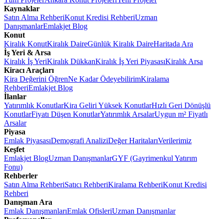
Kaynaklar
Satın Alma Rehberi
Konut Kredisi Rehberi
Uzman
Danışmanlar
Emlakjet Blog
Konut
Kiralık Konut
Kiralık Daire
Günlük Kiralık Daire
Haritada Ara
İş Yeri & Arsa
Kiralık İş Yeri
Kiralık Dükkan
Kiralık İş Yeri Piyasası
Kiralık Arsa
Kiracı Araçları
Kira Değerini Öğren
Ne Kadar Ödeyebilirim
Kiralama
Rehberi
Emlakjet Blog
İlanlar
Yatırımlık Konutlar
Kira Geliri Yüksek Konutlar
Hızlı Geri Dönüşlü
Konutlar
Fiyatı Düşen Konutlar
Yatırımlık Arsalar
Uygun m² Fiyatlı
Arsalar
Piyasa
Emlak Piyasası
Demografi Analizi
Değer Haritaları
Verilerimiz
Keşfet
Emlakjet Blog
Uzman Danışmanlar
GYF (Gayrimenkul Yatırım
Fonu)
Rehberler
Satın Alma Rehberi
Satıcı Rehberi
Kiralama Rehberi
Konut Kredisi
Rehberi
Danışman Ara
Emlak Danışmanları
Emlak Ofisleri
Uzman Danışmanlar