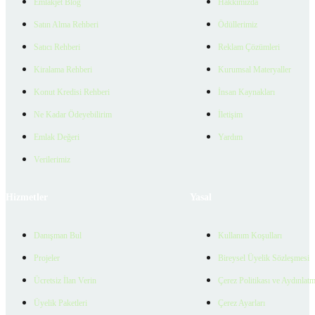
Emlakjet Blog
Hakkımızda
Satın Alma Rehberi
Ödüllerimiz
Satıcı Rehberi
Reklam Çözümleri
Kiralama Rehberi
Kurumsal Materyaller
Konut Kredisi Rehberi
İnsan Kaynakları
Ne Kadar Ödeyebilirim
İletişim
Emlak Değeri
Yardım
Verilerimiz
Hizmetler
Yasal
Danışman Bul
Kullanım Koşulları
Projeler
Bireysel Üyelik Sözleşmesi
Ücretsiz İlan Verin
Çerez Politikası ve Aydınlat
Üyelik Paketleri
Çerez Ayarları