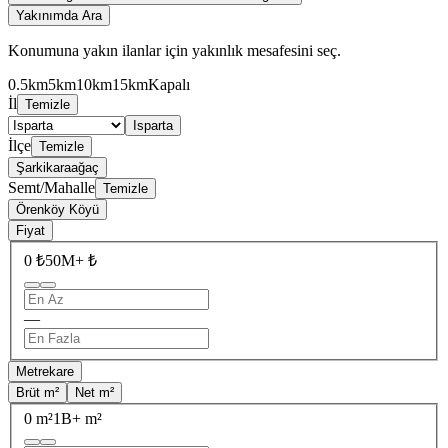
Yakınımda Ara
Konumuna yakın ilanlar için yakınlık mesafesini seç.
0.5km
5km
10km
15km
Kapalı
İl
Temizle
Isparta
İlçe
Temizle
Şarkikaraağaç
Semt/Mahalle
Temizle
Örenköy Köyü
Fiyat
0 ₺
50M+ ₺
—
Metrekare
Brüt m²
Net m²
0 m²
1B+ m²