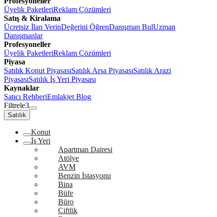
Profesyoneller
Üyelik Paketleri
Reklam Çözümleri
Satış & Kiralama
Ücretsiz İlan Verin
Değerini Öğren
Danışman Bul
Uzman
Danışmanlar
Profesyoneller
Üyelik Paketleri
Reklam Çözümleri
Piyasa
Satılık Konut Piyasası
Satılık Arsa Piyasası
Satılık Arazi
Piyasası
Satılık İş Yeri Piyasası
Kaynaklar
Satıcı Rehberi
Emlakjet Blog
Filtrele
3
Satılık
Konut
İş Yeri
Apartman Dairesi
Atölye
AVM
Benzin İstasyonu
Bina
Büfe
Büro
Çiftlik