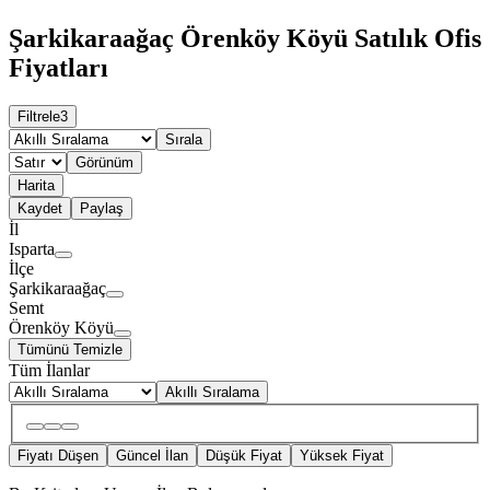
Şarkikaraağaç Örenköy Köyü Satılık Ofis
Fiyatları
Filtrele
3
Sırala
Görünüm
Harita
Kaydet
Paylaş
İl
Isparta
İlçe
Şarkikaraağaç
Semt
Örenköy Köyü
Tümünü Temizle
Tüm İlanlar
Akıllı Sıralama
Fiyatı Düşen
Güncel İlan
Düşük Fiyat
Yüksek Fiyat