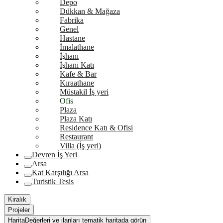
Depo
Dükkan & Mağaza
Fabrika
Genel
Hastane
İmalathane
İşhanı
İşhanı Katı
Kafe & Bar
Kıraathane
Müstakil İş yeri
Ofis
Plaza
Plaza Katı
Residence Katı & Ofisi
Restaurant
Villa (İş yeri)
Devren İş Yeri
Arsa
Kat Karşılığı Arsa
Turistik Tesis
Kiralık
Projeler
Harita
Değerleri ve ilanları tematik haritada görün