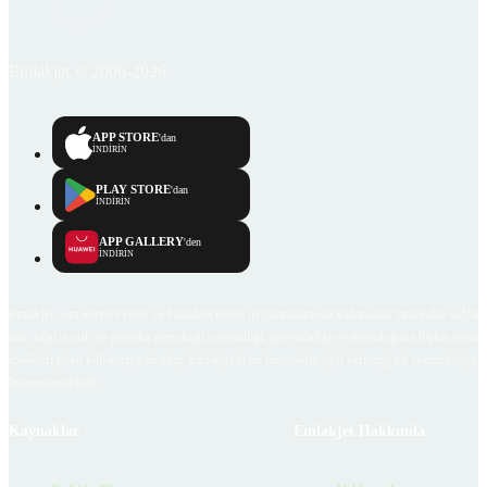
Emlakjet © 2006-2026
APP STORE
'dan
İNDİRİN
PLAY STORE
'dan
İNDİRİN
APP GALLERY
'den
İNDİRİN
Emlakjet.com internet sitesi ve Emlakjet mobil uygulamalarında kullanıcılar tarafından sağlana
ilan, bilgi, içerik ve görselin gerçekliği, orijinalliği, güvenilirliği ve doğruluğuna ilişkin soru
içerikleri giren kullanıcıya ait olup, Emlakjet'in bu hususlarla ilgili herhangi bir sorumluluğu
bulunmamaktadır.
Kaynaklar
Emlakjet Hakkında