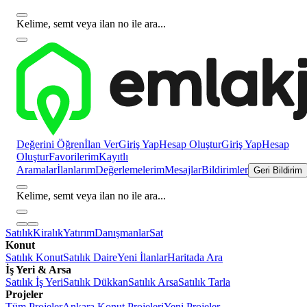
Kelime, semt veya ilan no ile ara...
Değerini Öğren
İlan Ver
Giriş Yap
Hesap Oluştur
Giriş Yap
Hesap
Oluştur
Favorilerim
Kayıtlı
Aramalar
İlanlarım
Değerlemelerim
Mesajlar
Bildirimler
Geri Bildirim
Kelime, semt veya ilan no ile ara...
Satılık
Kiralık
Yatırım
Danışmanlar
Sat
Konut
Satılık Konut
Satılık Daire
Yeni İlanlar
Haritada Ara
İş Yeri & Arsa
Satılık İş Yeri
Satılık Dükkan
Satılık Arsa
Satılık Tarla
Projeler
Tüm Projeler
Ankara Konut Projeleri
Yeni Projeler