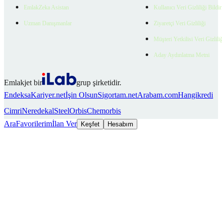
EmlakZeka Asistan
Kullanıcı Veri Gizliliği Bildi
Uzman Danışmanlar
Ziyaretçi Veri Gizliliği
Müşteri Yetkilisi Veri Gizlili
Aday Aydınlatma Metni
Emlakjet bir
grup şirketidir.
Endeksa
Kariyer.net
İşin Olsun
Sigortam.net
Arabam.com
Hangikredi
Cimri
Neredekal
SteelOrbis
Chemorbis
Ara
Favorilerim
İlan Ver
Keşfet
Hesabım