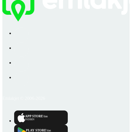
Emlakjet © 2006-2026
APP STORE
'dan
İNDİRİN
PLAY STORE
'dan