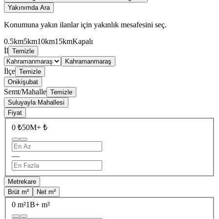
Yakınımda Ara
Konumuna yakın ilanlar için yakınlık mesafesini seç.
0.5km
5km
10km
15km
Kapalı
İl
Temizle
Kahramanmaraş
İlçe
Temizle
Onikişubat
Semt/Mahalle
Temizle
Suluyayla Mahallesi
Fiyat
0 ₺
50M+ ₺
—
Metrekare
Brüt m²
Net m²
0 m²
1B+ m²