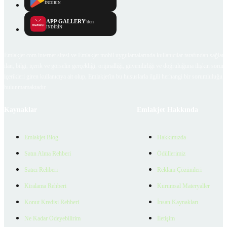
İNDİRİN
APP GALLERY
'den
İNDİRİN
Emlakjet.com internet sitesi ve Emlakjet mobil uygulamalarında kullanıcılar tarafından sağlana
ilan, bilgi, içerik ve görselin gerçekliği, orijinalliği, güvenilirliği ve doğruluğuna ilişkin soru
içerikleri giren kullanıcıya ait olup, Emlakjet'in bu hususlarla ilgili herhangi bir sorumluluğu
bulunmamaktadır.
Kaynaklar
Emlakjet Hakkında
Emlakjet Blog
Hakkımızda
Satın Alma Rehberi
Ödüllerimiz
Satıcı Rehberi
Reklam Çözümleri
Kiralama Rehberi
Kurumsal Materyaller
Konut Kredisi Rehberi
İnsan Kaynakları
Ne Kadar Ödeyebilirim
İletişim