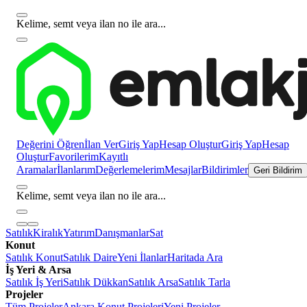
Kelime, semt veya ilan no ile ara...
Değerini Öğren
İlan Ver
Giriş Yap
Hesap Oluştur
Giriş Yap
Hesap
Oluştur
Favorilerim
Kayıtlı
Aramalar
İlanlarım
Değerlemelerim
Mesajlar
Bildirimler
Geri Bildirim
Kelime, semt veya ilan no ile ara...
Satılık
Kiralık
Yatırım
Danışmanlar
Sat
Konut
Satılık Konut
Satılık Daire
Yeni İlanlar
Haritada Ara
İş Yeri & Arsa
Satılık İş Yeri
Satılık Dükkan
Satılık Arsa
Satılık Tarla
Projeler
Tüm Projeler
Ankara Konut Projeleri
Yeni Projeler