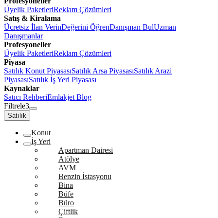
Profesyoneller
Üyelik Paketleri
Reklam Çözümleri
Satış & Kiralama
Ücretsiz İlan Verin
Değerini Öğren
Danışman Bul
Uzman
Danışmanlar
Profesyoneller
Üyelik Paketleri
Reklam Çözümleri
Piyasa
Satılık Konut Piyasası
Satılık Arsa Piyasası
Satılık Arazi
Piyasası
Satılık İş Yeri Piyasası
Kaynaklar
Satıcı Rehberi
Emlakjet Blog
Filtrele
3
Satılık
Konut
İş Yeri
Apartman Dairesi
Atölye
AVM
Benzin İstasyonu
Bina
Büfe
Büro
Çiftlik