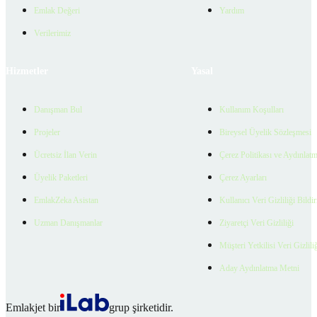
Emlak Değeri
Yardım
Verilerimiz
Hizmetler
Yasal
Danışman Bul
Kullanım Koşulları
Projeler
Bireysel Üyelik Sözleşmesi
Ücretsiz İlan Verin
Çerez Politikası ve Aydınlat
Üyelik Paketleri
Çerez Ayarları
EmlakZeka Asistan
Kullanıcı Veri Gizliliği Bildi
Uzman Danışmanlar
Ziyaretçi Veri Gizliliği
Müşteri Yetkilisi Veri Gizlili
Aday Aydınlatma Metni
Emlakjet bir
grup şirketidir.