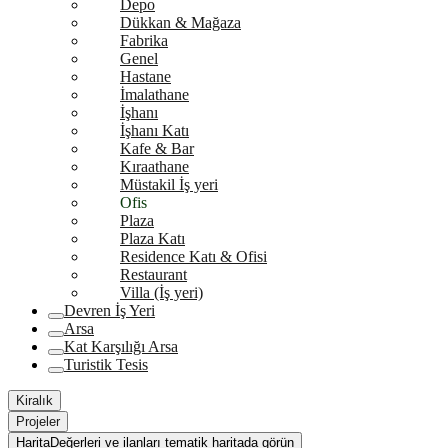
Depo
Dükkan & Mağaza
Fabrika
Genel
Hastane
İmalathane
İşhanı
İşhanı Katı
Kafe & Bar
Kıraathane
Müstakil İş yeri
Ofis
Plaza
Plaza Katı
Residence Katı & Ofisi
Restaurant
Villa (İş yeri)
Devren İş Yeri
Arsa
Kat Karşılığı Arsa
Turistik Tesis
Kiralık
Projeler
Harita
Değerleri ve ilanları tematik haritada görün