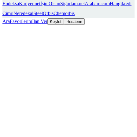
Endeksa
Kariyer.net
İşin Olsun
Sigortam.net
Arabam.com
Hangikredi
Cimri
Neredekal
SteelOrbis
Chemorbis
Ara
Favorilerim
İlan Ver
Keşfet
Hesabım