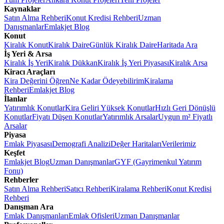
Kaynaklar
Satın Alma Rehberi
Konut Kredisi Rehberi
Uzman
Danışmanlar
Emlakjet Blog
Konut
Kiralık Konut
Kiralık Daire
Günlük Kiralık Daire
Haritada Ara
İş Yeri & Arsa
Kiralık İş Yeri
Kiralık Dükkan
Kiralık İş Yeri Piyasası
Kiralık Arsa
Kiracı Araçları
Kira Değerini Öğren
Ne Kadar Ödeyebilirim
Kiralama
Rehberi
Emlakjet Blog
İlanlar
Yatırımlık Konutlar
Kira Geliri Yüksek Konutlar
Hızlı Geri Dönüşlü
Konutlar
Fiyatı Düşen Konutlar
Yatırımlık Arsalar
Uygun m² Fiyatlı
Arsalar
Piyasa
Emlak Piyasası
Demografi Analizi
Değer Haritaları
Verilerimiz
Keşfet
Emlakjet Blog
Uzman Danışmanlar
GYF (Gayrimenkul Yatırım
Fonu)
Rehberler
Satın Alma Rehberi
Satıcı Rehberi
Kiralama Rehberi
Konut Kredisi
Rehberi
Danışman Ara
Emlak Danışmanları
Emlak Ofisleri
Uzman Danışmanlar