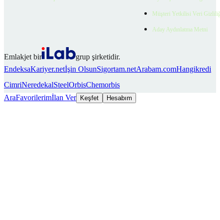
Müşteri Yetkilisi Veri Gizlili
Aday Aydınlatma Metni
Emlakjet bir
grup şirketidir.
Endeksa
Kariyer.net
İşin Olsun
Sigortam.net
Arabam.com
Hangikredi
Cimri
Neredekal
SteelOrbis
Chemorbis
Ara
Favorilerim
İlan Ver
Keşfet
Hesabım