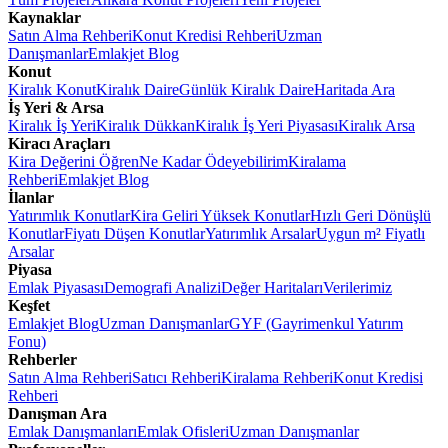
Kaynaklar
Satın Alma Rehberi
Konut Kredisi Rehberi
Uzman
Danışmanlar
Emlakjet Blog
Konut
Kiralık Konut
Kiralık Daire
Günlük Kiralık Daire
Haritada Ara
İş Yeri & Arsa
Kiralık İş Yeri
Kiralık Dükkan
Kiralık İş Yeri Piyasası
Kiralık Arsa
Kiracı Araçları
Kira Değerini Öğren
Ne Kadar Ödeyebilirim
Kiralama
Rehberi
Emlakjet Blog
İlanlar
Yatırımlık Konutlar
Kira Geliri Yüksek Konutlar
Hızlı Geri Dönüşlü
Konutlar
Fiyatı Düşen Konutlar
Yatırımlık Arsalar
Uygun m² Fiyatlı
Arsalar
Piyasa
Emlak Piyasası
Demografi Analizi
Değer Haritaları
Verilerimiz
Keşfet
Emlakjet Blog
Uzman Danışmanlar
GYF (Gayrimenkul Yatırım
Fonu)
Rehberler
Satın Alma Rehberi
Satıcı Rehberi
Kiralama Rehberi
Konut Kredisi
Rehberi
Danışman Ara
Emlak Danışmanları
Emlak Ofisleri
Uzman Danışmanlar