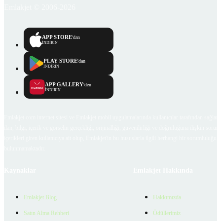
Emlakjet © 2006-2026
APP STORE
'dan
İNDİRİN
PLAY STORE
'dan
İNDİRİN
APP GALLERY
'den
İNDİRİN
Emlakjet.com internet sitesi ve Emlakjet mobil uygulamalarında kullanıcılar tarafından sağlana
ilan, bilgi, içerik ve görselin gerçekliği, orijinalliği, güvenilirliği ve doğruluğuna ilişkin soru
içerikleri giren kullanıcıya ait olup, Emlakjet'in bu hususlarla ilgili herhangi bir sorumluluğu
bulunmamaktadır.
Kaynaklar
Emlakjet Hakkında
Emlakjet Blog
Hakkımızda
Satın Alma Rehberi
Ödüllerimiz