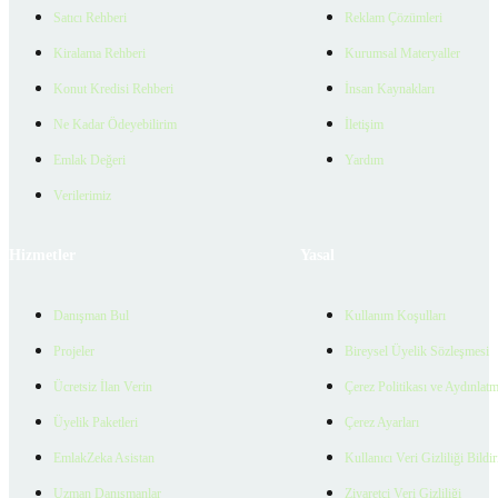
Satıcı Rehberi
Reklam Çözümleri
Kiralama Rehberi
Kurumsal Materyaller
Konut Kredisi Rehberi
İnsan Kaynakları
Ne Kadar Ödeyebilirim
İletişim
Emlak Değeri
Yardım
Verilerimiz
Hizmetler
Yasal
Danışman Bul
Kullanım Koşulları
Projeler
Bireysel Üyelik Sözleşmesi
Ücretsiz İlan Verin
Çerez Politikası ve Aydınlat
Üyelik Paketleri
Çerez Ayarları
EmlakZeka Asistan
Kullanıcı Veri Gizliliği Bildi
Uzman Danışmanlar
Ziyaretçi Veri Gizliliği