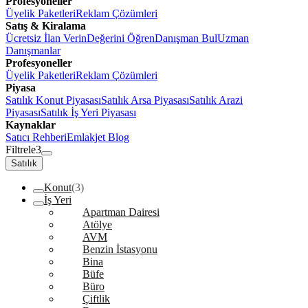
Profesyoneller
Üyelik Paketleri
Reklam Çözümleri
Satış & Kiralama
Ücretsiz İlan Verin
Değerini Öğren
Danışman Bul
Uzman
Danışmanlar
Profesyoneller
Üyelik Paketleri
Reklam Çözümleri
Piyasa
Satılık Konut Piyasası
Satılık Arsa Piyasası
Satılık Arazi
Piyasası
Satılık İş Yeri Piyasası
Kaynaklar
Satıcı Rehberi
Emlakjet Blog
Filtrele
3
Satılık
Konut
(3)
İş Yeri
Apartman Dairesi
Atölye
AVM
Benzin İstasyonu
Bina
Büfe
Büro
Çiftlik