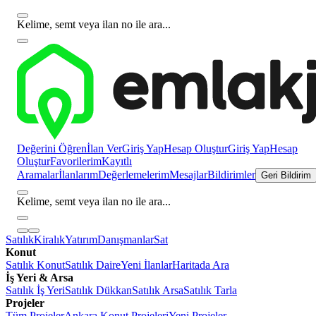
Kelime, semt veya ilan no ile ara...
Değerini Öğren
İlan Ver
Giriş Yap
Hesap Oluştur
Giriş Yap
Hesap
Oluştur
Favorilerim
Kayıtlı
Aramalar
İlanlarım
Değerlemelerim
Mesajlar
Bildirimler
Geri Bildirim
Kelime, semt veya ilan no ile ara...
Satılık
Kiralık
Yatırım
Danışmanlar
Sat
Konut
Satılık Konut
Satılık Daire
Yeni İlanlar
Haritada Ara
İş Yeri & Arsa
Satılık İş Yeri
Satılık Dükkan
Satılık Arsa
Satılık Tarla
Projeler
Tüm Projeler
Ankara Konut Projeleri
Yeni Projeler