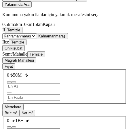
Yakınımda Ara
Konumuna yakın ilanlar için yakınlık mesafesini seç.
0.5km
5km
10km
15km
Kapalı
İl
Temizle
Kahramanmaraş
İlçe
Temizle
Onikişubat
Semt/Mahalle
Temizle
Mağralı Mahallesi
Fiyat
0 ₺
50M+ ₺
—
Metrekare
Brüt m²
Net m²
0 m²
1B+ m²