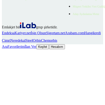
Müşteri Yetkilisi Veri Gizlili
Aday Aydınlatma Metni
Emlakjet bir
grup şirketidir.
Endeksa
Kariyer.net
İşin Olsun
Sigortam.net
Arabam.com
Hangikredi
Cimri
Neredekal
SteelOrbis
Chemorbis
Ara
Favorilerim
İlan Ver
Keşfet
Hesabım