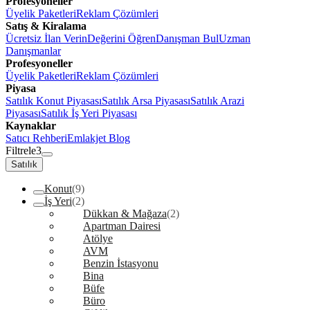
Profesyoneller
Üyelik Paketleri
Reklam Çözümleri
Satış & Kiralama
Ücretsiz İlan Verin
Değerini Öğren
Danışman Bul
Uzman
Danışmanlar
Profesyoneller
Üyelik Paketleri
Reklam Çözümleri
Piyasa
Satılık Konut Piyasası
Satılık Arsa Piyasası
Satılık Arazi
Piyasası
Satılık İş Yeri Piyasası
Kaynaklar
Satıcı Rehberi
Emlakjet Blog
Filtrele
3
Satılık
Konut
(9)
İş Yeri
(2)
Dükkan & Mağaza
(2)
Apartman Dairesi
Atölye
AVM
Benzin İstasyonu
Bina
Büfe
Büro