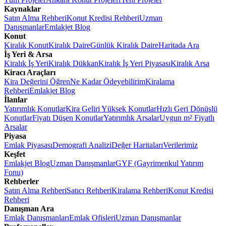
Kaynaklar
Satın Alma Rehberi
Konut Kredisi Rehberi
Uzman
Danışmanlar
Emlakjet Blog
Konut
Kiralık Konut
Kiralık Daire
Günlük Kiralık Daire
Haritada Ara
İş Yeri & Arsa
Kiralık İş Yeri
Kiralık Dükkan
Kiralık İş Yeri Piyasası
Kiralık Arsa
Kiracı Araçları
Kira Değerini Öğren
Ne Kadar Ödeyebilirim
Kiralama
Rehberi
Emlakjet Blog
İlanlar
Yatırımlık Konutlar
Kira Geliri Yüksek Konutlar
Hızlı Geri Dönüşlü
Konutlar
Fiyatı Düşen Konutlar
Yatırımlık Arsalar
Uygun m² Fiyatlı
Arsalar
Piyasa
Emlak Piyasası
Demografi Analizi
Değer Haritaları
Verilerimiz
Keşfet
Emlakjet Blog
Uzman Danışmanlar
GYF (Gayrimenkul Yatırım
Fonu)
Rehberler
Satın Alma Rehberi
Satıcı Rehberi
Kiralama Rehberi
Konut Kredisi
Rehberi
Danışman Ara
Emlak Danışmanları
Emlak Ofisleri
Uzman Danışmanlar