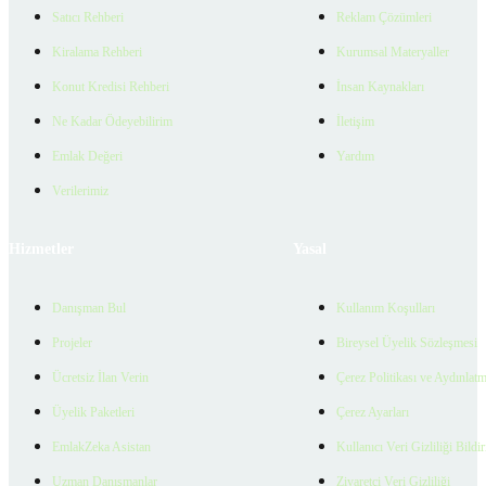
Satıcı Rehberi
Reklam Çözümleri
Kiralama Rehberi
Kurumsal Materyaller
Konut Kredisi Rehberi
İnsan Kaynakları
Ne Kadar Ödeyebilirim
İletişim
Emlak Değeri
Yardım
Verilerimiz
Hizmetler
Yasal
Danışman Bul
Kullanım Koşulları
Projeler
Bireysel Üyelik Sözleşmesi
Ücretsiz İlan Verin
Çerez Politikası ve Aydınlat
Üyelik Paketleri
Çerez Ayarları
EmlakZeka Asistan
Kullanıcı Veri Gizliliği Bildi
Uzman Danışmanlar
Ziyaretçi Veri Gizliliği