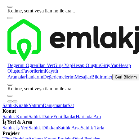
Kelime, semt veya ilan no ile ara...
Değerini Öğren
İlan Ver
Giriş Yap
Hesap Oluştur
Giriş Yap
Hesap
Oluştur
Favorilerim
Kayıtlı
Aramalar
İlanlarım
Değerlemelerim
Mesajlar
Bildirimler
Geri Bildirim
Kelime, semt veya ilan no ile ara...
Satılık
Kiralık
Yatırım
Danışmanlar
Sat
Konut
Satılık Konut
Satılık Daire
Yeni İlanlar
Haritada Ara
İş Yeri & Arsa
Satılık İş Yeri
Satılık Dükkan
Satılık Arsa
Satılık Tarla
Projeler
Tüm Projeler
Ankara Konut Projeleri
Yeni Projeler