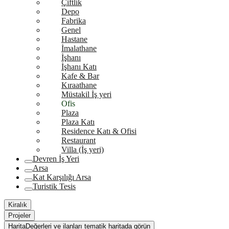
Çiftlik
Depo
Fabrika
Genel
Hastane
İmalathane
İşhanı
İşhanı Katı
Kafe & Bar
Kıraathane
Müstakil İş yeri
Ofis
Plaza
Plaza Katı
Residence Katı & Ofisi
Restaurant
Villa (İş yeri)
Devren İş Yeri
Arsa
Kat Karşılığı Arsa
Turistik Tesis
Kiralık
Projeler
Harita
Değerleri ve ilanları tematik haritada görün