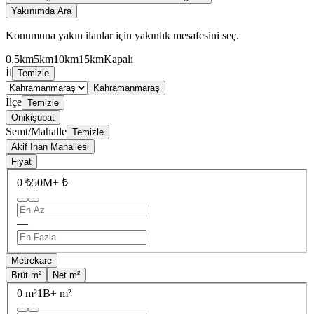
Yakınımda Ara
Konumuna yakın ilanlar için yakınlık mesafesini seç.
0.5km
5km
10km
15km
Kapalı
İl
Temizle
Kahramanmaraş
İlçe
Temizle
Onikişubat
Semt/Mahalle
Temizle
Akif İnan Mahallesi
Fiyat
0 ₺
50M+ ₺
—
Metrekare
Brüt m²
Net m²
0 m²
1B+ m²