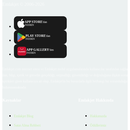
Emlakjet © 2006-2026
APP STORE
'dan
İNDİRİN
PLAY STORE
'dan
İNDİRİN
APP GALLERY
'den
İNDİRİN
Emlakjet.com internet sitesi ve Emlakjet mobil uygulamalarında kullanıcılar tarafından sağlana
ilan, bilgi, içerik ve görselin gerçekliği, orijinalliği, güvenilirliği ve doğruluğuna ilişkin soru
içerikleri giren kullanıcıya ait olup, Emlakjet'in bu hususlarla ilgili herhangi bir sorumluluğu
bulunmamaktadır.
Kaynaklar
Emlakjet Hakkında
Emlakjet Blog
Hakkımızda
Satın Alma Rehberi
Ödüllerimiz