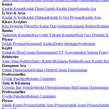
Konut
Kiralık Konut
Kiralık Daire
Günlük Kiralık Daire
Haritada Ara
İş Yeri & Arsa
Kiralık İş Yeri
Kiralık Dükkan
Kiralık İş Yeri Piyasası
Kiralık Arsa
Kiracı Araçları
Kira Değerini Öğren
Ne Kadar Ödeyebilirim
Kiralama Rehberi
Emlakj
İlanlar
Yatırımlık Konutlar
Kira Geliri Yüksek Konutlar
Hızlı Geri Dönüşlü K
Piyasa
Emlak Piyasası
Demografi Analizi
Değer Haritaları
Verilerimiz
Keşfet
Emlakjet Blog
Uzman Danışmanlar
GYF (Gayrimenkul Yatırım Fonu)
Rehberler
Satın Alma Rehberi
Satıcı Rehberi
Kiralama Rehberi
Konut Kredisi Re
Danışman Ara
Emlak Danışmanları
Emlak Ofisleri
Uzman Danışmanlar
Profesyoneller
Üyelik Paketleri
Reklam Çözümleri
Satış & Kiralama
Ücretsiz İlan Verin
Değerini Öğren
Danışman Bul
Uzman Danışmanlar
Profesyoneller
Üyelik Paketleri
Reklam Çözümleri
Piyasa
Satılık Konut Piyasası
Satılık Arsa Piyasası
Satılık Arazi Piyasası
Satılı