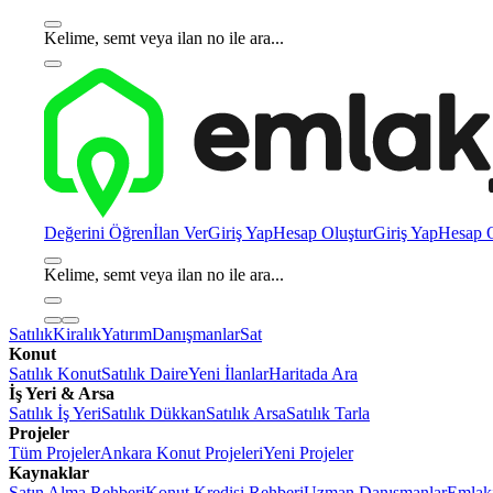
Kelime, semt veya ilan no ile ara...
Değerini Öğren
İlan Ver
Giriş Yap
Hesap Oluştur
Giriş Yap
Hesap O
Kelime, semt veya ilan no ile ara...
Satılık
Kiralık
Yatırım
Danışmanlar
Sat
Konut
Satılık Konut
Satılık Daire
Yeni İlanlar
Haritada Ara
İş Yeri & Arsa
Satılık İş Yeri
Satılık Dükkan
Satılık Arsa
Satılık Tarla
Projeler
Tüm Projeler
Ankara Konut Projeleri
Yeni Projeler
Kaynaklar
Satın Alma Rehberi
Konut Kredisi Rehberi
Uzman Danışmanlar
Emlakj