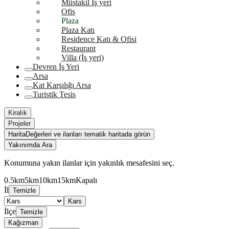
Müstakil İş yeri
Ofis
Plaza
Plaza Katı
Residence Katı & Ofisi
Restaurant
Villa (İş yeri)
Devren İş Yeri
Arsa
Kat Karşılığı Arsa
Turistik Tesis
Kiralık
Projeler
Harita
Değerleri ve ilanları tematik haritada görün
Yakınımda Ara
Konumuna yakın ilanlar için yakınlık mesafesini seç.
0.5km
5km
10km
15km
Kapalı
İl
Temizle
Kars
İlçe
Temizle
Kağızman