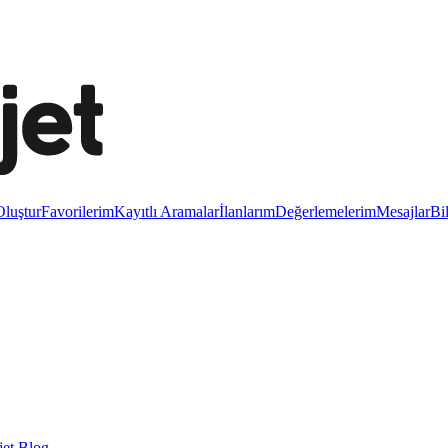
luştur
Favorilerim
Kayıtlı Aramalar
İlanlarım
Değerlemelerim
Mesajlar
Bi
et Blog