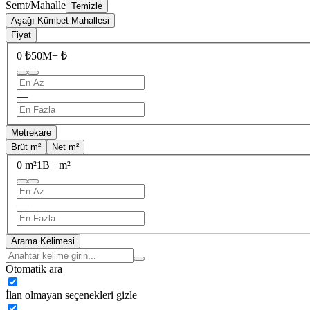
Semt/Mahalle
Temizle
Aşağı Kümbet Mahallesi
Fiyat
0 ₺
50M+ ₺
—
Metrekare
Brüt m²
Net m²
0 m²
1B+ m²
—
Arama Kelimesi
Otomatik ara
İlan olmayan seçenekleri gizle