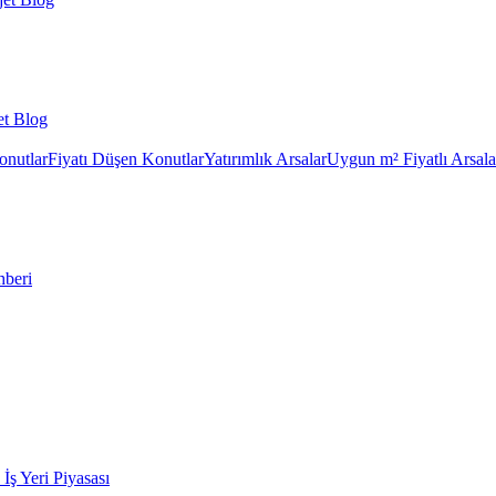
et Blog
onutlar
Fiyatı Düşen Konutlar
Yatırımlık Arsalar
Uygun m² Fiyatlı Arsala
hberi
k İş Yeri Piyasası