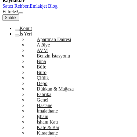
Kaynaklar
Satıcı Rehberi
Emlakjet Blog
Filtrele
3
Satılık
Konut
İş Yeri
Apartman Dairesi
Atölye
AVM
Benzin İstasyonu
Bina
Büfe
Büro
Çiftlik
Depo
Dükkan & Mağaza
Fabrika
Genel
Hastane
İmalathane
İşhanı
İşhanı Katı
Kafe & Bar
Kıraathane