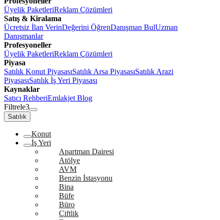
Profesyoneller
Üyelik Paketleri
Reklam Çözümleri
Satış & Kiralama
Ücretsiz İlan Verin
Değerini Öğren
Danışman Bul
Uzman
Danışmanlar
Profesyoneller
Üyelik Paketleri
Reklam Çözümleri
Piyasa
Satılık Konut Piyasası
Satılık Arsa Piyasası
Satılık Arazi
Piyasası
Satılık İş Yeri Piyasası
Kaynaklar
Satıcı Rehberi
Emlakjet Blog
Filtrele
3
Satılık
Konut
İş Yeri
Apartman Dairesi
Atölye
AVM
Benzin İstasyonu
Bina
Büfe
Büro
Çiftlik