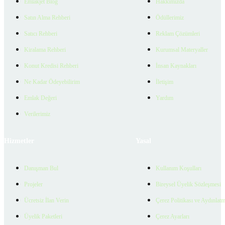
Emlakjet Blog
Hakkımızda
Satın Alma Rehberi
Ödüllerimiz
Satıcı Rehberi
Reklam Çözümleri
Kiralama Rehberi
Kurumsal Materyaller
Konut Kredisi Rehberi
İnsan Kaynakları
Ne Kadar Ödeyebilirim
İletişim
Emlak Değeri
Yardım
Verilerimiz
Hizmetler
Yasal
Danışman Bul
Kullanım Koşulları
Projeler
Bireysel Üyelik Sözleşmesi
Ücretsiz İlan Verin
Çerez Politikası ve Aydınlat
Üyelik Paketleri
Çerez Ayarları