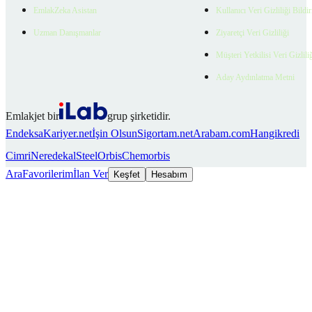
EmlakZeka Asistan
Kullanıcı Veri Gizliliği Bildi
Uzman Danışmanlar
Ziyaretçi Veri Gizliliği
Müşteri Yetkilisi Veri Gizlili
Aday Aydınlatma Metni
Emlakjet bir
grup şirketidir.
Endeksa
Kariyer.net
İşin Olsun
Sigortam.net
Arabam.com
Hangikredi
Cimri
Neredekal
SteelOrbis
Chemorbis
Ara
Favorilerim
İlan Ver
Keşfet
Hesabım