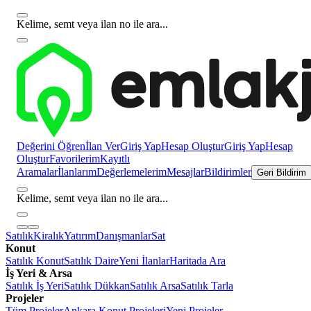
Kelime, semt veya ilan no ile ara...
Değerini Öğren
İlan Ver
Giriş Yap
Hesap Oluştur
Giriş Yap
Hesap
Oluştur
Favorilerim
Kayıtlı
Aramalar
İlanlarım
Değerlemelerim
Mesajlar
Bildirimler
Geri Bildirim
Kelime, semt veya ilan no ile ara...
Satılık
Kiralık
Yatırım
Danışmanlar
Sat
Konut
Satılık Konut
Satılık Daire
Yeni İlanlar
Haritada Ara
İş Yeri & Arsa
Satılık İş Yeri
Satılık Dükkan
Satılık Arsa
Satılık Tarla
Projeler
Tüm Projeler
Ankara Konut Projeleri
Yeni Projeler