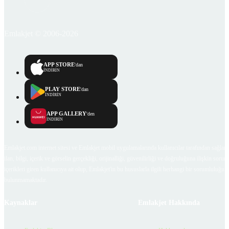
Emlakjet © 2006-2026
APP STORE
'dan
İNDİRİN
PLAY STORE
'dan
İNDİRİN
APP GALLERY
'den
İNDİRİN
Emlakjet.com internet sitesi ve Emlakjet mobil uygulamalarında kullanıcılar tarafından sağlana
ilan, bilgi, içerik ve görselin gerçekliği, orijinalliği, güvenilirliği ve doğruluğuna ilişkin soru
içerikleri giren kullanıcıya ait olup, Emlakjet'in bu hususlarla ilgili herhangi bir sorumluluğu
bulunmamaktadır.
Kaynaklar
Emlakjet Hakkında