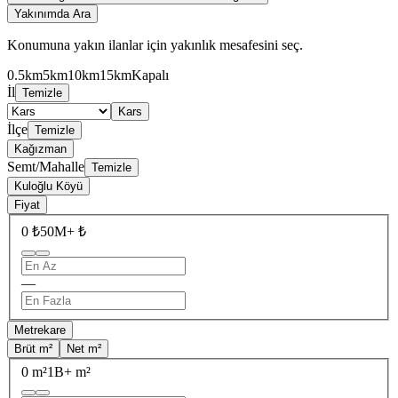
Yakınımda Ara
Konumuna yakın ilanlar için yakınlık mesafesini seç.
0.5km
5km
10km
15km
Kapalı
İl
Temizle
Kars
İlçe
Temizle
Kağızman
Semt/Mahalle
Temizle
Kuloğlu Köyü
Fiyat
0 ₺
50M+ ₺
—
Metrekare
Brüt m²
Net m²
0 m²
1B+ m²