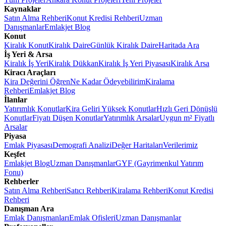
Kaynaklar
Satın Alma Rehberi
Konut Kredisi Rehberi
Uzman
Danışmanlar
Emlakjet Blog
Konut
Kiralık Konut
Kiralık Daire
Günlük Kiralık Daire
Haritada Ara
İş Yeri & Arsa
Kiralık İş Yeri
Kiralık Dükkan
Kiralık İş Yeri Piyasası
Kiralık Arsa
Kiracı Araçları
Kira Değerini Öğren
Ne Kadar Ödeyebilirim
Kiralama
Rehberi
Emlakjet Blog
İlanlar
Yatırımlık Konutlar
Kira Geliri Yüksek Konutlar
Hızlı Geri Dönüşlü
Konutlar
Fiyatı Düşen Konutlar
Yatırımlık Arsalar
Uygun m² Fiyatlı
Arsalar
Piyasa
Emlak Piyasası
Demografi Analizi
Değer Haritaları
Verilerimiz
Keşfet
Emlakjet Blog
Uzman Danışmanlar
GYF (Gayrimenkul Yatırım
Fonu)
Rehberler
Satın Alma Rehberi
Satıcı Rehberi
Kiralama Rehberi
Konut Kredisi
Rehberi
Danışman Ara
Emlak Danışmanları
Emlak Ofisleri
Uzman Danışmanlar