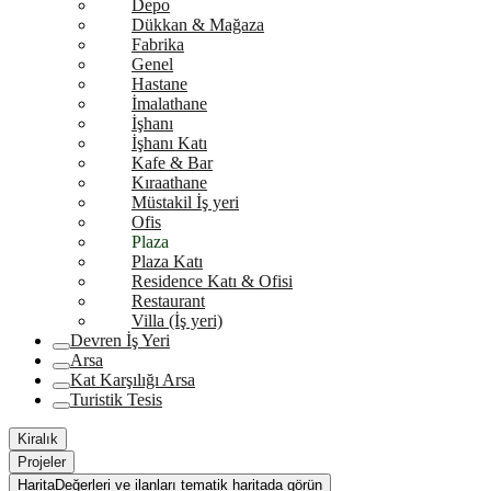
Depo
Dükkan & Mağaza
Fabrika
Genel
Hastane
İmalathane
İşhanı
İşhanı Katı
Kafe & Bar
Kıraathane
Müstakil İş yeri
Ofis
Plaza
Plaza Katı
Residence Katı & Ofisi
Restaurant
Villa (İş yeri)
Devren İş Yeri
Arsa
Kat Karşılığı Arsa
Turistik Tesis
Kiralık
Projeler
Harita
Değerleri ve ilanları tematik haritada görün