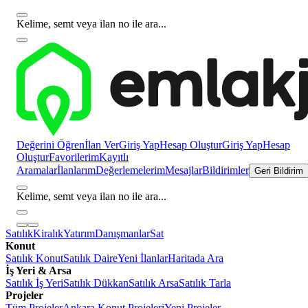
Kelime, semt veya ilan no ile ara...
Değerini Öğren
İlan Ver
Giriş Yap
Hesap Oluştur
Giriş Yap
Hesap
Oluştur
Favorilerim
Kayıtlı
Aramalar
İlanlarım
Değerlemelerim
Mesajlar
Bildirimler
Geri Bildirim
Kelime, semt veya ilan no ile ara...
Satılık
Kiralık
Yatırım
Danışmanlar
Sat
Konut
Satılık Konut
Satılık Daire
Yeni İlanlar
Haritada Ara
İş Yeri & Arsa
Satılık İş Yeri
Satılık Dükkan
Satılık Arsa
Satılık Tarla
Projeler
Tüm Projeler
Ankara Konut Projeleri
Yeni Projeler