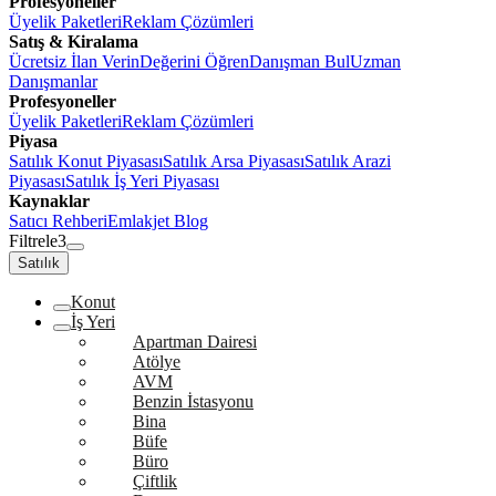
Profesyoneller
Üyelik Paketleri
Reklam Çözümleri
Satış & Kiralama
Ücretsiz İlan Verin
Değerini Öğren
Danışman Bul
Uzman
Danışmanlar
Profesyoneller
Üyelik Paketleri
Reklam Çözümleri
Piyasa
Satılık Konut Piyasası
Satılık Arsa Piyasası
Satılık Arazi
Piyasası
Satılık İş Yeri Piyasası
Kaynaklar
Satıcı Rehberi
Emlakjet Blog
Filtrele
3
Satılık
Konut
İş Yeri
Apartman Dairesi
Atölye
AVM
Benzin İstasyonu
Bina
Büfe
Büro
Çiftlik