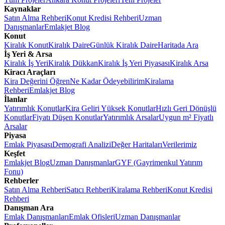
Kaynaklar
Satın Alma Rehberi
Konut Kredisi Rehberi
Uzman
Danışmanlar
Emlakjet Blog
Konut
Kiralık Konut
Kiralık Daire
Günlük Kiralık Daire
Haritada Ara
İş Yeri & Arsa
Kiralık İş Yeri
Kiralık Dükkan
Kiralık İş Yeri Piyasası
Kiralık Arsa
Kiracı Araçları
Kira Değerini Öğren
Ne Kadar Ödeyebilirim
Kiralama
Rehberi
Emlakjet Blog
İlanlar
Yatırımlık Konutlar
Kira Geliri Yüksek Konutlar
Hızlı Geri Dönüşlü
Konutlar
Fiyatı Düşen Konutlar
Yatırımlık Arsalar
Uygun m² Fiyatlı
Arsalar
Piyasa
Emlak Piyasası
Demografi Analizi
Değer Haritaları
Verilerimiz
Keşfet
Emlakjet Blog
Uzman Danışmanlar
GYF (Gayrimenkul Yatırım
Fonu)
Rehberler
Satın Alma Rehberi
Satıcı Rehberi
Kiralama Rehberi
Konut Kredisi
Rehberi
Danışman Ara
Emlak Danışmanları
Emlak Ofisleri
Uzman Danışmanlar