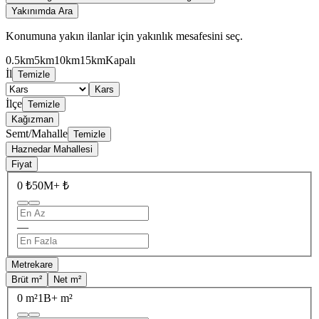
Yakınımda Ara
Konumuna yakın ilanlar için yakınlık mesafesini seç.
0.5km
5km
10km
15km
Kapalı
İl
Temizle
Kars
İlçe
Temizle
Kağızman
Semt/Mahalle
Temizle
Haznedar Mahallesi
Fiyat
0 ₺
50M+ ₺
—
Metrekare
Brüt m²
Net m²
0 m²
1B+ m²