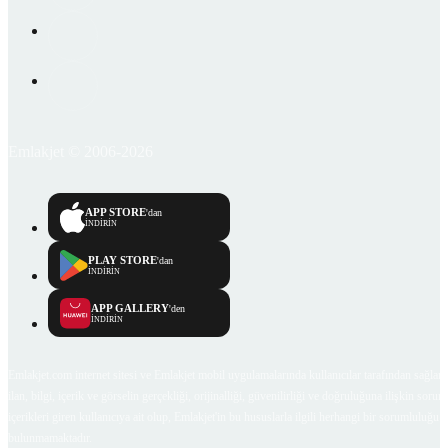
Emlakjet © 2006-2026
APP STORE
'dan
İNDİRİN
PLAY STORE
'dan
İNDİRİN
APP GALLERY
'den
İNDİRİN
Emlakjet.com internet sitesi ve Emlakjet mobil uygulamalarında kullanıcılar tarafından sağlana
ilan, bilgi, içerik ve görselin gerçekliği, orijinalliği, güvenilirliği ve doğruluğuna ilişkin soru
içerikleri giren kullanıcıya ait olup, Emlakjet'in bu hususlarla ilgili herhangi bir sorumluluğu
bulunmamaktadır.