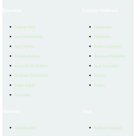
Kaynaklar
Emlakjet Hakkında
Emlakjet Blog
Hakkımızda
Satın Alma Rehberi
Ödüllerimiz
Satıcı Rehberi
Reklam Çözümleri
Kiralama Rehberi
Kurumsal Materyaller
Konut Kredisi Rehberi
İnsan Kaynakları
Ne Kadar Ödeyebilirim
İletişim
Emlak Değeri
Yardım
Verilerimiz
Hizmetler
Yasal
Danışman Bul
Kullanım Koşulları