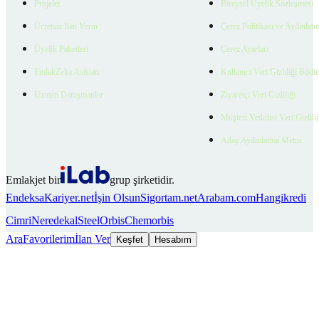
Projeler
Bireysel Üyelik Sözleşmesi
Ücretsiz İlan Verin
Çerez Politikası ve Aydınlat
Üyelik Paketleri
Çerez Ayarları
EmlakZeka Asistan
Kullanıcı Veri Gizliliği Bildi
Uzman Danışmanlar
Ziyaretçi Veri Gizliliği
Müşteri Yetkilisi Veri Gizlili
Aday Aydınlatma Metni
Emlakjet bir
grup şirketidir.
Endeksa
Kariyer.net
İşin Olsun
Sigortam.net
Arabam.com
Hangikredi
Cimri
Neredekal
SteelOrbis
Chemorbis
Ara
Favorilerim
İlan Ver
Keşfet
Hesabım