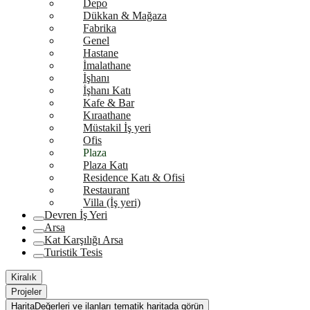
Depo
Dükkan & Mağaza
Fabrika
Genel
Hastane
İmalathane
İşhanı
İşhanı Katı
Kafe & Bar
Kıraathane
Müstakil İş yeri
Ofis
Plaza
Plaza Katı
Residence Katı & Ofisi
Restaurant
Villa (İş yeri)
Devren İş Yeri
Arsa
Kat Karşılığı Arsa
Turistik Tesis
Kiralık
Projeler
Harita
Değerleri ve ilanları tematik haritada görün