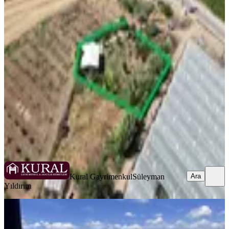
İzmir Menderes Çilemede Ulaşım
Önünde 1+1 Evi Elektrik Su
Abonelikleri 900 M2 Arsa
İzmir, Menderes
1+1
·
900 m²
·
12.02.2026
4.100.000 ₺
Kural Gayrimenkul
Süleyman Yıldırım
Ara
Kural Gayrimenkul
Süleyman
Ara
Yıldırım
Menderes Coldwell Banker
Poyraz'dan Merkez De 1+1