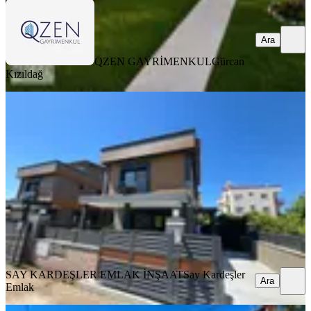
Ara
QZEN GAYRİMENKUL
Gürcan
Kızıldağ
Gümüldür De Satılık Fırsat Villa
İzmir, Menderes
3+1
·
180 m²
·
29.05.2026
13.000.000 ₺
SAY KARDEŞLER EMLAK İNŞAAT
Say Kardeşler Emlak
Ara
SAY KARDEŞLER EMLAK İNŞAAT
Say Kardeşler
Ara
Emlak