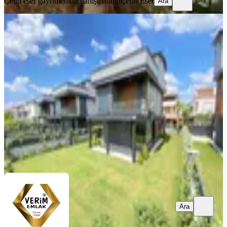
Çetin eser gayrimenkul danışmanlığı
Çetin Eser
Ara
Gümüldür Cumhuriyet’te Satılık 4+1
Müstakil Bahçeli Villa
İzmir, Menderes
4+1
·
350 m²
·
29.01.2026
25.000.000 ₺
VERİM EMLAK
Bayram Gökçe
Ara
Ara