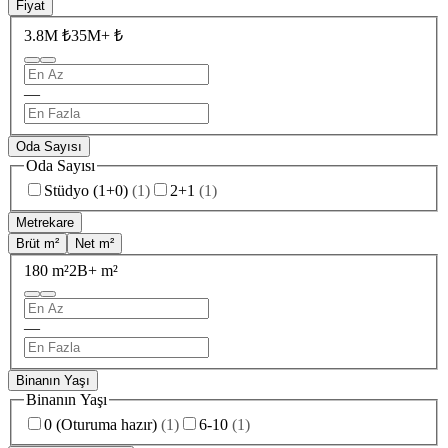
Fiyat
3.8M ₺
35M+ ₺
—
Oda Sayısı
Oda Sayısı
Stüdyo (1+0)
(
1
)
2+1
(
1
)
Metrekare
Brüt m²
Net m²
180 m²
2B+ m²
—
Binanın Yaşı
Binanın Yaşı
0 (Oturuma hazır)
(
1
)
6-10
(
1
)