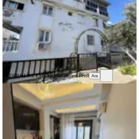
Daire (teklife Açık)
İzmir, Menderes
2+1
·
85 m²
·
2. Kat
·
17.04.2026
4.000.000 ₺
Geri Dönüş:
13 yıl
ÖZDERE LİFE EMLAK
Muhammed Benli
Ara
ÖZDERE LİFE EMLAK
Muhammed Benli
Ara
Menderes Cüneytbey Mahallesi Satılık
1+1 45 M2 Ara Kat Daire
İzmir, Menderes
1+1
·
50 m²
·
1. Kat
·
28.03.2026
3.950.000 ₺