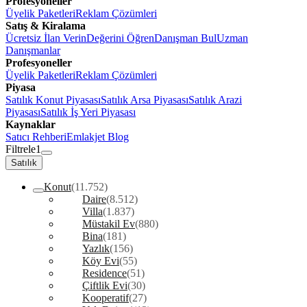
Profesyoneller
Üyelik Paketleri
Reklam Çözümleri
Satış & Kiralama
Ücretsiz İlan Verin
Değerini Öğren
Danışman Bul
Uzman
Danışmanlar
Profesyoneller
Üyelik Paketleri
Reklam Çözümleri
Piyasa
Satılık Konut Piyasası
Satılık Arsa Piyasası
Satılık Arazi
Piyasası
Satılık İş Yeri Piyasası
Kaynaklar
Satıcı Rehberi
Emlakjet Blog
Filtrele
1
Satılık
Konut
(11.752)
Daire
(8.512)
Villa
(1.837)
Müstakil Ev
(880)
Bina
(181)
Yazlık
(156)
Köy Evi
(55)
Residence
(51)
Çiftlik Evi
(30)
Kooperatif
(27)