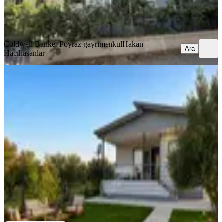
Coldwell Banker Poyraz gayrimenkul
Hakan Hacıhasanlar
Ara
Coldwell Banker Poyraz gayrimenkul
Hakan
Ara
Hacıhasanlar
Menderes Ataköy'de Tapulu Eşyalı
Bahçeli Ev Fırsatı
İzmir, Menderes
2+1
·
240 m²
·
07.07.2026
3.385.000 ₺
QZEN GAYRİMENKUL
Gürcan Kızıldağ
Ara