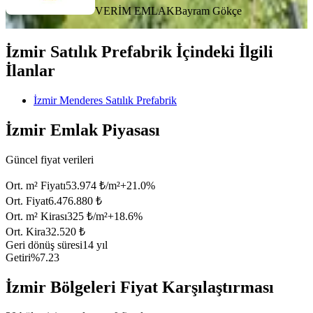
VERİM EMLAK
Bayram Gökçe
İzmir Satılık Prefabrik İçindeki İlgili
İlanlar
İzmir Menderes Satılık Prefabrik
İzmir Emlak Piyasası
Güncel fiyat verileri
Ort. m² Fiyatı
53.974 ₺/m²
+
21.0
%
Ort. Fiyat
6.476.880 ₺
Ort. m² Kirası
325 ₺/m²
+
18.6
%
Ort. Kira
32.520 ₺
Geri dönüş süresi
14 yıl
Getiri
%7.23
İzmir Bölgeleri Fiyat Karşılaştırması