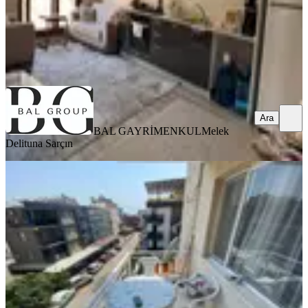
BAL GAYRİMENKUL
Melek Delituna Sarçın
Ara
Ara
BAL GAYRİMENKUL
Melek
Delituna Sarçın
%
3
Rota Emlak'tan Gümüldür Denize
100m Mesafede 2+1 Daire
İzmir, Menderes
2+1
·
80 m²
·
4. Kat
·
15.04.2025
3.650.000 ₺
3.750.000 ₺