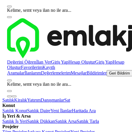
Kelime, semt veya ilan no ile ara...
Değerini Öğren
İlan Ver
Giriş Yap
Hesap Oluştur
Giriş Yap
Hesap
Oluştur
Favorilerim
Kayıtlı
Aramalar
İlanlarım
Değerlemelerim
Mesajlar
Bildirimler
Geri Bildirim
Kelime, semt veya ilan no ile ara...
Satılık
Kiralık
Yatırım
Danışmanlar
Sat
Konut
Satılık Konut
Satılık Daire
Yeni İlanlar
Haritada Ara
İş Yeri & Arsa
Satılık İş Yeri
Satılık Dükkan
Satılık Arsa
Satılık Tarla
Projeler
Tüm Projeler
Ankara Konut Projeleri
Yeni Projeler