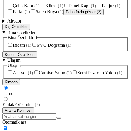
Çelik Kapı
(
1
)
Klima
(
1
)
Panel Kapı
(
1
)
Panjur
(
1
)
Parke
(
1
)
Saten Boya
(
1
)
Daha fazla göster (2)
Altyapı
Dış Özellikler
Bina Özellikleri
Bina Özellikleri
Isıcam
(
1
)
PVC Doğrama
(
1
)
Konum Özellikleri
Ulaşım
Ulaşım
Anayol
(
1
)
Camiye Yakın
(
1
)
Semt Pazarına Yakın
(
1
)
Kimden
Tümü
Emlak Ofisinden
(
2
)
Arama Kelimesi
Otomatik ara