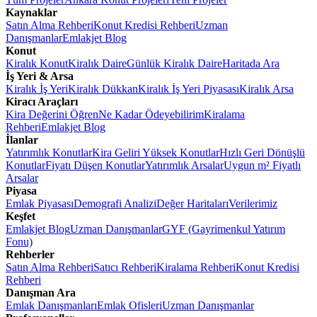
Kaynaklar
Satın Alma Rehberi
Konut Kredisi Rehberi
Uzman
Danışmanlar
Emlakjet Blog
Konut
Kiralık Konut
Kiralık Daire
Günlük Kiralık Daire
Haritada Ara
İş Yeri & Arsa
Kiralık İş Yeri
Kiralık Dükkan
Kiralık İş Yeri Piyasası
Kiralık Arsa
Kiracı Araçları
Kira Değerini Öğren
Ne Kadar Ödeyebilirim
Kiralama
Rehberi
Emlakjet Blog
İlanlar
Yatırımlık Konutlar
Kira Geliri Yüksek Konutlar
Hızlı Geri Dönüşlü
Konutlar
Fiyatı Düşen Konutlar
Yatırımlık Arsalar
Uygun m² Fiyatlı
Arsalar
Piyasa
Emlak Piyasası
Demografi Analizi
Değer Haritaları
Verilerimiz
Keşfet
Emlakjet Blog
Uzman Danışmanlar
GYF (Gayrimenkul Yatırım
Fonu)
Rehberler
Satın Alma Rehberi
Satıcı Rehberi
Kiralama Rehberi
Konut Kredisi
Rehberi
Danışman Ara
Emlak Danışmanları
Emlak Ofisleri
Uzman Danışmanlar