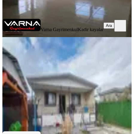
Varna Gayrimenkul
Kadir kayalar
Ara
Ara
Varna Gayrimenkul
Kadir kayalar
Bahçeli Eşyalı Resmi Tapulu Müstakil
Ev
İzmir, Menderes
2+1
·
240 m²
·
26.02.2026
3.600.000 ₺
QZEN GAYRİMENKUL
Gürcan Kızıldağ
Ara