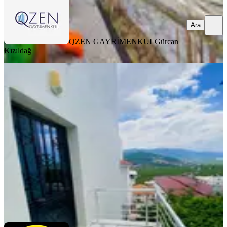
Ara
QZEN GAYRİMENKUL
Gürcan
Kızıldağ
Mandlaina Diyarı Gümüldür'de 2+1
Satılık Daire
İzmir, Menderes
2+1
·
65 m²
·
Kot 1 (-1). Kat
·
29.05.2026
3.600.000 ₺
TURPA CUMA İNCE
Cuma İNCE
Ara