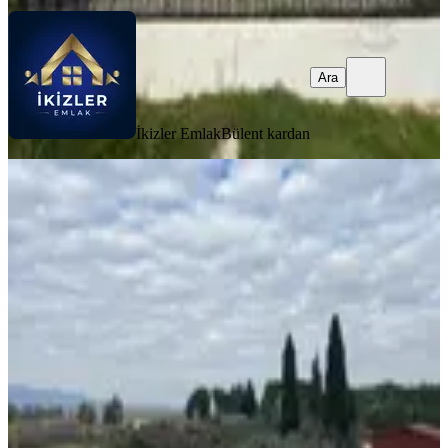
Ara
İkizler Emlak
Bülent kardan
Menderes Görecede Havalimanı
Dibinde Yatırımlık 2000 M2 Zeytinlik
İzmir, Menderes
Stüdyo
·
2000 m²
·
22.01.2026
35.000.000 ₺
TUN-AR GAYRİMENKUL
Tuncay Uzun
Ara