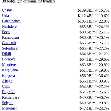
30 bölge için ortalama m² fiyatları
Çeşme
₺
139.8B/m²
+
16.7
%
Urla
₺
112.4B/m²
+
19.6
%
Güzelbahçe
₺
105.1B/m²
+
22.8
%
Narlıdere
₺
85.8B/m²
+
24.1
%
Foça
₺
80.6B/m²
+
25.1
%
Karaburun
₺
80.3B/m²
+
20.1
%
Gaziemir
₺
65.5B/m²
+
25.7
%
Seferihisar
₺
65.4B/m²
+
27.2
%
Dikili
₺
64.6B/m²
+
21.2
%
Bornova
₺
64.1B/m²
+
29.6
%
Menderes
₺
63.6B/m²
+
20.8
%
Karşıyaka
₺
61.7B/m²
+
19.8
%
Balçova
₺
56.9B/m²
+
36.4
%
Aliağa
₺
56.1B/m²
+
33.9
%
Çiğli
₺
54.3B/m²
+
27.2
%
Bayraklı
₺
51.7B/m²
+
25.6
%
Kemalpaşa
₺
49.8B/m²
+
40.7
%
Selçuk
₺
49.5B/m²
+
29.8
%
Menemen
₺
47.1B/m²
+
23.7
%