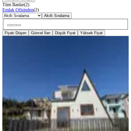
Tüm İlanlar
(
2
)
Emlak Ofisinden
(
2
)
Akıllı Sıralama
Fiyatı Düşen
Güncel İlan
Düşük Fiyat
Yüksek Fiyat
SIFIR BİNA
Menderes Gümüldür’de Satılık 200
Metre² Arsa İçinde Prefabrik 2 + 1
Yazlık
İzmir, Menderes
2+1
·
180 m²
·
02.02.2026
3.750.000 ₺
Geri Dönüş:
10 yıl
İkizler Emlak
Bülent kardan
Ara