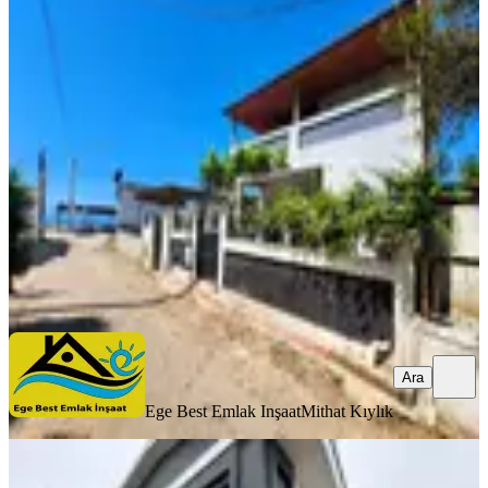
İzmi̇r Menderes Gümüldür De Deni̇ze
Sıfır Satılık 2 Adet Dai̇re 2+2
İzmir, Menderes
2+2
·
170 m²
·
Yüksek giriş
·
13.05.2026
9.250.000 ₺
Ege Best Emlak Inşaat
Mithat Kıylık
Ara
Ara
Ege Best Emlak Inşaat
Mithat Kıylık
İzmir Menderes Gümüldür De Fırsat