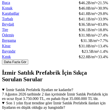
Buca
₺
46.2B/m²
+
21.5
%
Konak
₺
46.0B/m²
+
30.9
%
Karabağlar
₺
41.8B/m²
+
29.8
%
Torbalı
₺
41.1B/m²
+
33.9
%
Beydağ
₺
36.5B/m²
+
83.8
%
Tire
₺
36.1B/m²
+
18.8
%
Ödemiş
₺
31.9B/m²
+
27.4
%
Bergama
₺
31.3B/m²
+
7.7
%
Kiraz
₺
31.0B/m²
+
13.4
%
Bayındır
₺
23.5B/m²
-1.4
%
Kınık
₺
22.8B/m²
+
33.4
%
Daha Fazla Gör
İzmir Satılık Prefabrik İçin Sıkça
Sorulan Sorular
İzmir Satılık Prefabrik fiyatları ne kadardır?
7 Ağustos 2026 tarihinde 2 ilan içerisinde İzmir Satılık Prefabrik için
en ucuz fiyat 3.750.000 TL, en pahalı fiyat 35.000.000 TL'dir.
Son 1 yılın fiyat trendine göre İzmir Satılık Prefabrik ilanları için
fiyatların en düşük olduğu ay hangisidir?