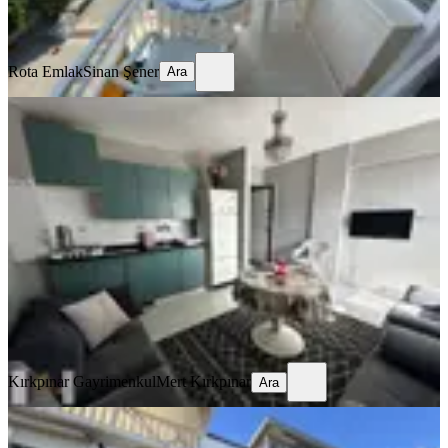
Rota Emlak
Sinan Şener
Ara
Rota Emlak
Sinan Şener
Ara
Gümüldür Plajı Ve Gece Pazarı Yakını
Çift Balkonlu Daire 2+1
İzmir, Menderes
2+1
·
80 m²
·
3. Kat
·
20.10.2025
3.650.000 ₺
Geri Dönüş:
15 yıl
Kırkpınar Gayrimenkul
Mert Kırkpınar
Ara
Kırkpınar Gayrimenkul
Mert Kırkpınar
Ara
Çukuraltı Bölgesinde En Uygun 2+1