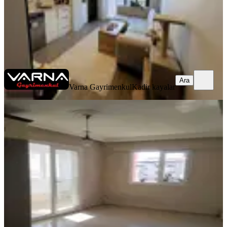
Varna Gayrimenkul
Kadir kayalar
Ara
Ara
Varna Gayrimenkul
Kadir kayalar
Menderes Cüneytbey Mah. Satılık 2+1
80 M2 Daire
İzmir, Menderes
2+1
·
85 m²
·
3. Kat
·
14.03.2026
3.950.000 ₺
Geri Dönüş:
19 yıl