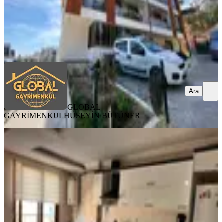
GLOBAL GAYRİMENKUL
HÜSEYİN BÜTÜNER
Ara
Ara
GLOBAL
GAYRİMENKUL
HÜSEYİN BÜTÜNER
Bal Gayrimenkulden Kasımpaşada
Merkezi Konumda 1+1 Daire
İzmir, Menderes
1+1
·
70 m²
·
3. Kat
·
10.06.2026
4.100.000 ₺
Geri Dönüş:
13 yıl