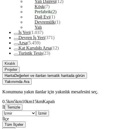
Yalı Dairesi
(12)
Köşk
(7)
Prefabrik
(2)
Dağ Evi
(1)
Devremülk
(1)
Yalı
İş Yeri
(1.037)
Devren İş Yeri
(371)
Arsa
(5.459)
Kat Karşılığı Arsa
(12)
Turistik Tesis
(23)
Kiralık
Projeler
Harita
Değerleri ve ilanları tematik haritada görün
Yakınımda Ara
Konumuna yakın ilanlar için yakınlık mesafesini seç.
0.5km
5km
10km
15km
Kapalı
İl
Temizle
İzmir
İlçe
Tüm İlçeler