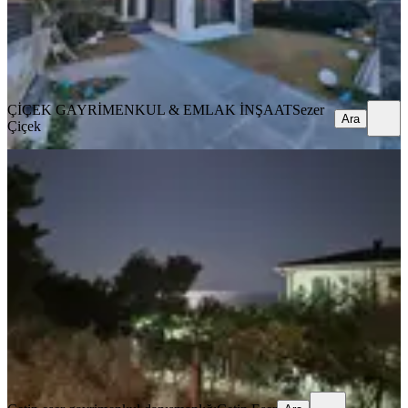
ÇİÇEK GAYRİMENKUL & EMLAK İNŞAAT
Sezer Çiçek
Ara
ÇİÇEK GAYRİMENKUL & EMLAK İNŞAAT
Sezer
Ara
Çiçek
Ürkmez İpek Kum Plajına 200 Metre
1+1 55 M2 Daire
İzmir, Menderes
1+1
·
55 m²
·
2. Kat
·
13.03.2026
4.900.000 ₺
Çetin eser gayrimenkul danışmanlığı
Çetin Eser
Ara