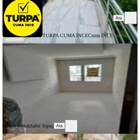
Ara
TURPA CUMA İNCE
Cuma İNCE
Ferah Geniş 2+1 Dsire
İzmir, Menderes
2+1
·
85 m²
·
Çatı katı
·
20.02.2026
4.100.000 ₺
Geri Dönüş:
16 yıl
Himak Emlak
Sabri Topaç
Ara
Himak Emlak
Sabri Topaç
Ara