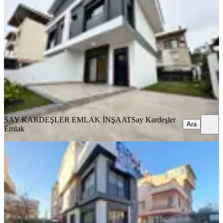
Villa
İzmir, Menderes
3+1
·
180 m²
·
08.05.2026
11.800.000 ₺
SAY KARDEŞLER EMLAK İNŞAAT
Say Kardeşler Emlak
Ara
SAY KARDEŞLER EMLAK İNŞAAT
Say Kardeşler
Ara
Emlak
İzmir Menderes Gümüldür De Satılık
3+1 Havuzlu Tekli Villa
İzmir, Menderes
3+1
·
237 m²
·
15.01.2026
22.000.000 ₺