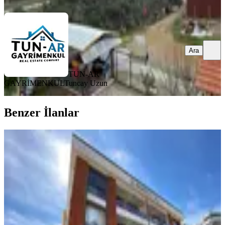
Ara
TUN-AR
GAYRİMENKUL
Tuncay Uzun
Benzer İlanlar
Global’den Deniz Manzaralı 1+1
Daire
İzmir, Menderes
1+1
·
50 m²
·
3. Kat
·
18.05.2026
3.650.000 ₺