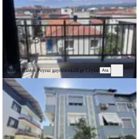
İzmir, Menderes
1+1
·
55 m²
·
3. Kat
·
19.07.2026
3.850.000 ₺
Coldwell Banker Poyraz gayrimenkul
Ege Ceylan
Ara
Coldwell Banker Poyraz gayrimenkul
Ege Ceylan
Ara
Coldwell Banker Poyrazdan Satılık
Bahçeli 2+1 Daire
İzmir, Menderes
2+1
·
105 m²
·
Yüksek giriş
·
19.07.2026
4.000.000 ₺