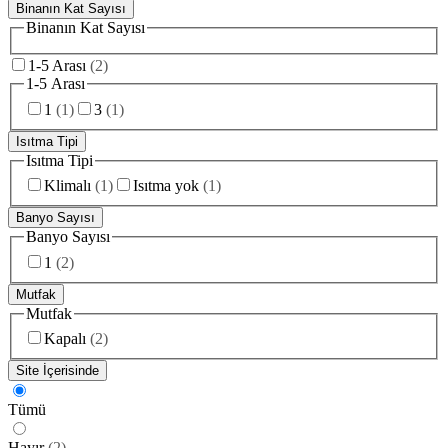
Binanın Kat Sayısı
Binanın Kat Sayısı
1-5 Arası
(
2
)
1-5 Arası
1
(
1
)
3
(
1
)
Isıtma Tipi
Isıtma Tipi
Klimalı
(
1
)
Isıtma yok
(
1
)
Banyo Sayısı
Banyo Sayısı
1
(
2
)
Mutfak
Mutfak
Kapalı
(
2
)
Site İçerisinde
Tümü
Hayır
(
2
)