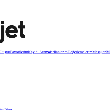
luştur
Favorilerim
Kayıtlı Aramalar
İlanlarım
Değerlemelerim
Mesajlar
Bi
et Blog