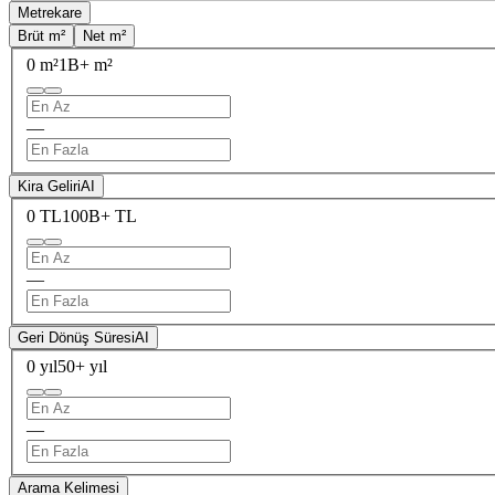
Metrekare
Brüt m²
Net m²
0 m²
1B+ m²
—
Kira Geliri
AI
0 TL
100B+ TL
—
Geri Dönüş Süresi
AI
0 yıl
50+ yıl
—
Arama Kelimesi