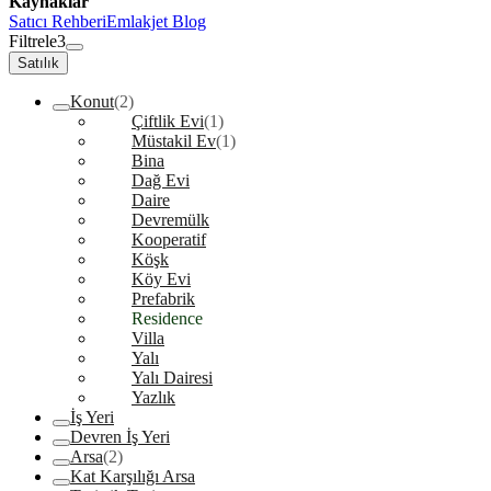
Kaynaklar
Satıcı Rehberi
Emlakjet Blog
Filtrele
3
Satılık
Konut
(2)
Çiftlik Evi
(1)
Müstakil Ev
(1)
Bina
Dağ Evi
Daire
Devremülk
Kooperatif
Köşk
Köy Evi
Prefabrik
Residence
Villa
Yalı
Yalı Dairesi
Yazlık
İş Yeri
Devren İş Yeri
Arsa
(2)
Kat Karşılığı Arsa