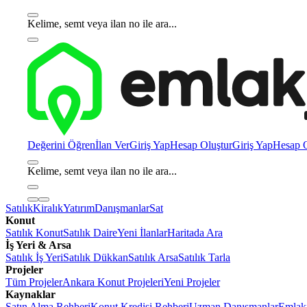
Kelime, semt veya ilan no ile ara...
Değerini Öğren
İlan Ver
Giriş Yap
Hesap Oluştur
Giriş Yap
Hesap O
Kelime, semt veya ilan no ile ara...
Satılık
Kiralık
Yatırım
Danışmanlar
Sat
Konut
Satılık Konut
Satılık Daire
Yeni İlanlar
Haritada Ara
İş Yeri & Arsa
Satılık İş Yeri
Satılık Dükkan
Satılık Arsa
Satılık Tarla
Projeler
Tüm Projeler
Ankara Konut Projeleri
Yeni Projeler
Kaynaklar
Satın Alma Rehberi
Konut Kredisi Rehberi
Uzman Danışmanlar
Emlakj