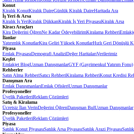
Konut
Kiralık Konut
Kiralık Daire
Günlük Kiralık Daire
Haritada Ara
İş Yeri & Arsa
Kiralık İş Yeri
Kiralık Dükkan
Kiralık İş Yeri Piyasası
Kiralık Arsa
Kiracı Araçları
Kira Değerini Öğren
Ne Kadar Ödeyebilirim
Kiralama Rehberi
Emlakj
İlanlar
Yatırımlık Konutlar
Kira Geliri Yüksek Konutlar
Hızlı Geri Dönüşlü K
Piyasa
Emlak Piyasası
Demografi Analizi
Değer Haritaları
Verilerimiz
Keşfet
Emlakjet Blog
Uzman Danışmanlar
GYF (Gayrimenkul Yatırım Fonu)
Rehberler
Satın Alma Rehberi
Satıcı Rehberi
Kiralama Rehberi
Konut Kredisi Re
Danışman Ara
Emlak Danışmanları
Emlak Ofisleri
Uzman Danışmanlar
Profesyoneller
Üyelik Paketleri
Reklam Çözümleri
Satış & Kiralama
Ücretsiz İlan Verin
Değerini Öğren
Danışman Bul
Uzman Danışmanlar
Profesyoneller
Üyelik Paketleri
Reklam Çözümleri
Piyasa
Satılık Konut Piyasası
Satılık Arsa Piyasası
Satılık Arazi Piyasası
Satılı