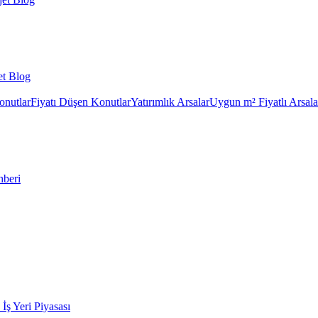
et Blog
onutlar
Fiyatı Düşen Konutlar
Yatırımlık Arsalar
Uygun m² Fiyatlı Arsala
hberi
k İş Yeri Piyasası