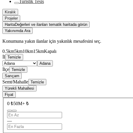
Turistik Tesis
Kiralık
Projeler
Harita
Değerleri ve ilanları tematik haritada görün
Yakınımda Ara
Konumuna yakın ilanlar için yakınlık mesafesini seç.
0.5km
5km
10km
15km
Kapalı
İl
Temizle
Adana
İlçe
Temizle
Sarıçam
Semt/Mahalle
Temizle
Yürekli Mahallesi
Fiyat
0 ₺
50M+ ₺
—