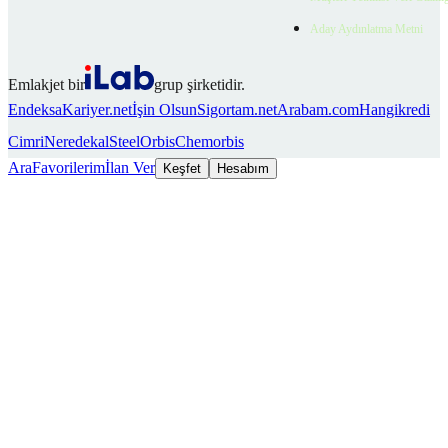
Aday Aydınlatma Metni
Emlakjet bir
grup şirketidir.
Endeksa
Kariyer.net
İşin Olsun
Sigortam.net
Arabam.com
Hangikredi
Cimri
Neredekal
SteelOrbis
Chemorbis
Ara
Favorilerim
İlan Ver
Keşfet
Hesabım