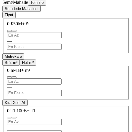
Semt/Mahalle
Temizle
Sofudede Mahallesi
Fiyat
0 ₺
50M+ ₺
—
Metrekare
Brüt m²
Net m²
0 m²
1B+ m²
—
Kira Geliri
AI
0 TL
100B+ TL
—