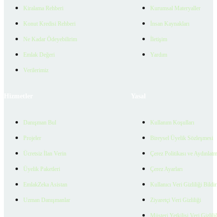
Kiralama Rehberi
Kurumsal Materyaller
Konut Kredisi Rehberi
İnsan Kaynakları
Ne Kadar Ödeyebilirim
İletişim
Emlak Değeri
Yardım
Verilerimiz
Hizmetler
Yasal
Danışman Bul
Kullanım Koşulları
Projeler
Bireysel Üyelik Sözleşmesi
Ücretsiz İlan Verin
Çerez Politikası ve Aydınlat
Üyelik Paketleri
Çerez Ayarları
EmlakZeka Asistan
Kullanıcı Veri Gizliliği Bildi
Uzman Danışmanlar
Ziyaretçi Veri Gizliliği
Müşteri Yetkilisi Veri Gizlili