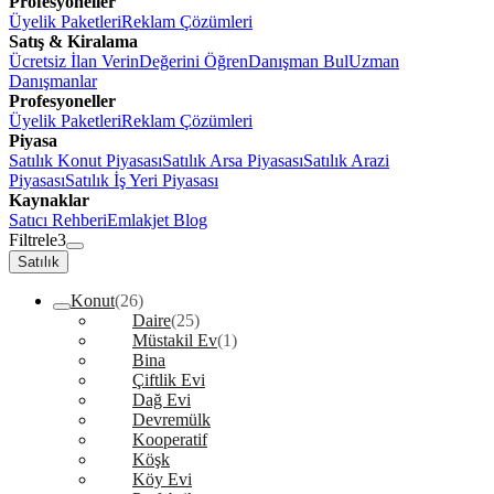
Profesyoneller
Üyelik Paketleri
Reklam Çözümleri
Satış & Kiralama
Ücretsiz İlan Verin
Değerini Öğren
Danışman Bul
Uzman
Danışmanlar
Profesyoneller
Üyelik Paketleri
Reklam Çözümleri
Piyasa
Satılık Konut Piyasası
Satılık Arsa Piyasası
Satılık Arazi
Piyasası
Satılık İş Yeri Piyasası
Kaynaklar
Satıcı Rehberi
Emlakjet Blog
Filtrele
3
Satılık
Konut
(26)
Daire
(25)
Müstakil Ev
(1)
Bina
Çiftlik Evi
Dağ Evi
Devremülk
Kooperatif
Köşk
Köy Evi