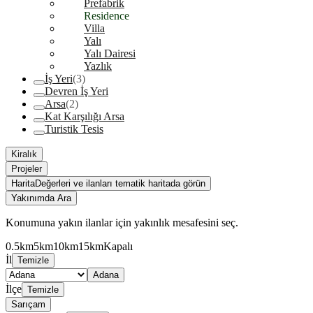
Prefabrik
Residence
Villa
Yalı
Yalı Dairesi
Yazlık
İş Yeri
(3)
Devren İş Yeri
Arsa
(2)
Kat Karşılığı Arsa
Turistik Tesis
Kiralık
Projeler
Harita
Değerleri ve ilanları tematik haritada görün
Yakınımda Ara
Konumuna yakın ilanlar için yakınlık mesafesini seç.
0.5km
5km
10km
15km
Kapalı
İl
Temizle
Adana
İlçe
Temizle
Sarıçam