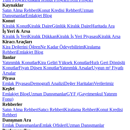
Kaynaklar
Satın Alma Rehberi
Konut Kredisi Rehberi
Uzman
Danışmanlar
Emlakjet Blog
Konut
Kiralık Konut
Kiralık Daire
Günlük Kiralık Daire
Haritada Ara
İş Yeri & Arsa
Kiralık İş Yeri
Kiralık Dükkan
Kiralık İş Yeri Piyasası
Kiralık Arsa
Kiracı Araçları
Kira Değerini Öğren
Ne Kadar Ödeyebilirim
Kiralama
Rehberi
Emlakjet Blog
İlanlar
Yatırımlık Konutlar
Kira Geliri Yüksek Konutlar
Hızlı Geri Dönüşlü
Konutlar
Fiyatı Düşen Konutlar
Yatırımlık Arsalar
Uygun m² Fiyatlı
Arsalar
Piyasa
Emlak Piyasası
Demografi Analizi
Değer Haritaları
Verilerimiz
Keşfet
Emlakjet Blog
Uzman Danışmanlar
GYF (Gayrimenkul Yatırım
Fonu)
Rehberler
Satın Alma Rehberi
Satıcı Rehberi
Kiralama Rehberi
Konut Kredisi
Rehberi
Danışman Ara
Emlak Danışmanları
Emlak Ofisleri
Uzman Danışmanlar