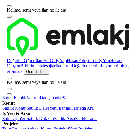
Kelime, semt veya ilan no ile ara...
Değerini Öğren
İlan Ver
Giriş Yap
Hesap Oluştur
Giriş Yap
Hesap
Oluştur
Bildirimler
Mesajlar
İlanlarım
Değerlemelerim
Favorilerim
Kayı
Aramalar
Geri Bildirim
Kelime, semt veya ilan no ile ara...
Satılık
Kiralık
Yatırım
Danışmanlar
Sat
Konut
Satılık Konut
Satılık Daire
Yeni İlanlar
Haritada Ara
İş Yeri & Arsa
Satılık İş Yeri
Satılık Dükkan
Satılık Arsa
Satılık Tarla
Projeler
Tüm Projeler
Ankara Konut Projeleri
Yeni Projeler