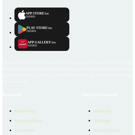
APP STORE
'dan
İNDİRİN
PLAY STORE
'dan
İNDİRİN
APP GALLERY
'den
İNDİRİN
Emlakjet.com internet sitesi ve Emlakjet mobil uygulamalarında kullanıcılar tarafından sağlana
ilan, bilgi, içerik ve görselin gerçekliği, orijinalliği, güvenilirliği ve doğruluğuna ilişkin soru
içerikleri giren kullanıcıya ait olup, Emlakjet'in bu hususlarla ilgili herhangi bir sorumluluğu
bulunmamaktadır.
Kaynaklar
Emlakjet Hakkında
Emlakjet Blog
Hakkımızda
Satın Alma Rehberi
Ödüllerimiz
Satıcı Rehberi
Reklam Çözümleri