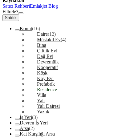
Kaynaklar
Satıcı Rehberi
Emlakjet Blog
Filtrele
3
Satılık
Konut
(16)
Daire
(12)
Müstakil Ev
(4)
Bina
Çiftlik Evi
Dağ Evi
Devremülk
Kooperatif
Köşk
Köy Evi
Prefabrik
Residence
Villa
Yalı
Yalı Dairesi
Yazlık
İş Yeri
(3)
Devren İş Yeri
Arsa
(2)
Kat Karşılığı Arsa