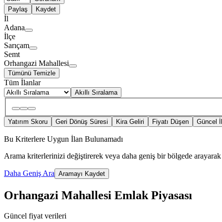
Paylaş
Kaydet
İl
Adana
İlçe
Sarıçam
Semt
Orhangazi Mahallesi
Tümünü Temizle
Tüm İlanlar
Akıllı Sıralama
Yatırım Skoru
Geri Dönüş Süresi
Kira Geliri
Fiyatı Düşen
Güncel İ
Bu Kriterlere Uygun İlan Bulunamadı
Arama kriterlerinizi değiştirerek veya daha geniş bir bölgede arayarak 
Daha Geniş Ara
Aramayı Kaydet
Orhangazi Mahallesi Emlak Piyasası
Güncel fiyat verileri