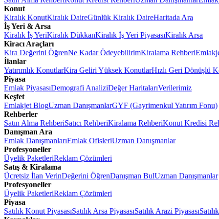
Konut
Kiralık Konut
Kiralık Daire
Günlük Kiralık Daire
Haritada Ara
İş Yeri & Arsa
Kiralık İş Yeri
Kiralık Dükkan
Kiralık İş Yeri Piyasası
Kiralık Arsa
Kiracı Araçları
Kira Değerini Öğren
Ne Kadar Ödeyebilirim
Kiralama Rehberi
Emlakj
İlanlar
Yatırımlık Konutlar
Kira Geliri Yüksek Konutlar
Hızlı Geri Dönüşlü K
Piyasa
Emlak Piyasası
Demografi Analizi
Değer Haritaları
Verilerimiz
Keşfet
Emlakjet Blog
Uzman Danışmanlar
GYF (Gayrimenkul Yatırım Fonu)
Rehberler
Satın Alma Rehberi
Satıcı Rehberi
Kiralama Rehberi
Konut Kredisi Re
Danışman Ara
Emlak Danışmanları
Emlak Ofisleri
Uzman Danışmanlar
Profesyoneller
Üyelik Paketleri
Reklam Çözümleri
Satış & Kiralama
Ücretsiz İlan Verin
Değerini Öğren
Danışman Bul
Uzman Danışmanlar
Profesyoneller
Üyelik Paketleri
Reklam Çözümleri
Piyasa
Satılık Konut Piyasası
Satılık Arsa Piyasası
Satılık Arazi Piyasası
Satılı