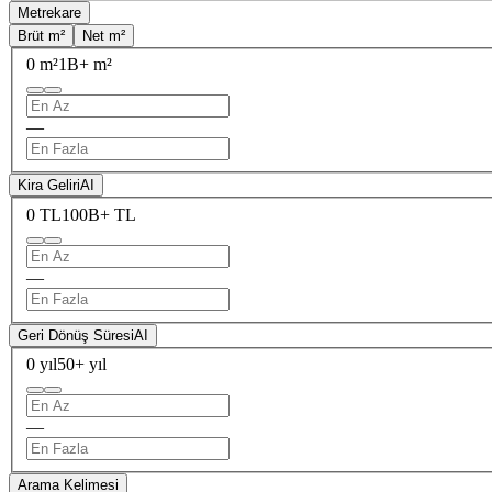
Metrekare
Brüt m²
Net m²
0 m²
1B+ m²
—
Kira Geliri
AI
0 TL
100B+ TL
—
Geri Dönüş Süresi
AI
0 yıl
50+ yıl
—
Arama Kelimesi