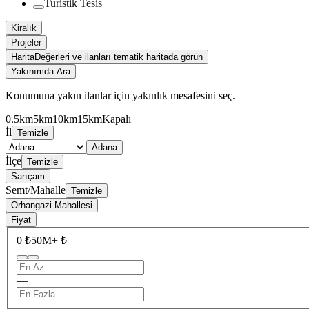
Turistik Tesis
Kiralık
Projeler
Harita
Değerleri ve ilanları tematik haritada görün
Yakınımda Ara
Konumuna yakın ilanlar için yakınlık mesafesini seç.
0.5km
5km
10km
15km
Kapalı
İl
Temizle
Adana
İlçe
Temizle
Sarıçam
Semt/Mahalle
Temizle
Orhangazi Mahallesi
Fiyat
0 ₺
50M+ ₺
—