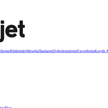
luştur
Bildirimler
Mesajlar
İlanlarım
Değerlemelerim
Favorilerim
Kayıtlı 
et Blog