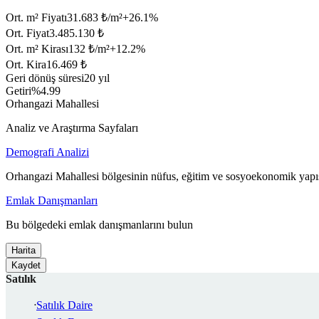
Ort. m² Fiyatı
31.683 ₺/m²
+
26.1
%
Ort. Fiyat
3.485.130 ₺
Ort. m² Kirası
132 ₺/m²
+
12.2
%
Ort. Kira
16.469 ₺
Geri dönüş süresi
20 yıl
Getiri
%4.99
Orhangazi Mahallesi
Analiz ve Araştırma Sayfaları
Demografi Analizi
Orhangazi Mahallesi bölgesinin nüfus, eğitim ve sosyoekonomik yapıs
Emlak Danışmanları
Bu bölgedeki emlak danışmanlarını bulun
Harita
Kaydet
Satılık
Satılık Daire