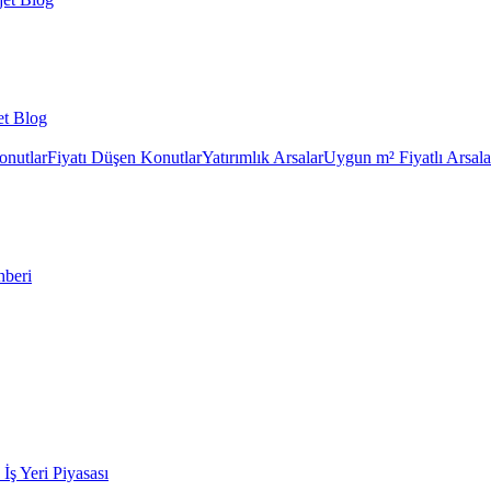
et Blog
onutlar
Fiyatı Düşen Konutlar
Yatırımlık Arsalar
Uygun m² Fiyatlı Arsala
hberi
k İş Yeri Piyasası