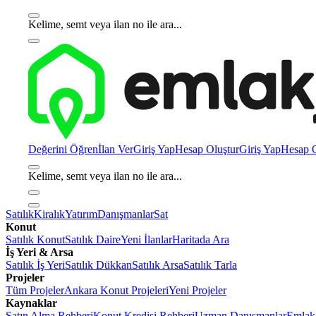
Kelime, semt veya ilan no ile ara...
Değerini Öğren
İlan Ver
Giriş Yap
Hesap Oluştur
Giriş Yap
Hesap O
Kelime, semt veya ilan no ile ara...
Satılık
Kiralık
Yatırım
Danışmanlar
Sat
Konut
Satılık Konut
Satılık Daire
Yeni İlanlar
Haritada Ara
İş Yeri & Arsa
Satılık İş Yeri
Satılık Dükkan
Satılık Arsa
Satılık Tarla
Projeler
Tüm Projeler
Ankara Konut Projeleri
Yeni Projeler
Kaynaklar
Satın Alma Rehberi
Konut Kredisi Rehberi
Uzman Danışmanlar
Emlakj