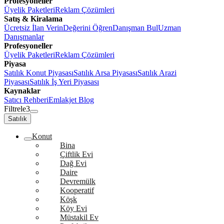
Profesyoneller
Üyelik Paketleri
Reklam Çözümleri
Satış & Kiralama
Ücretsiz İlan Verin
Değerini Öğren
Danışman Bul
Uzman
Danışmanlar
Profesyoneller
Üyelik Paketleri
Reklam Çözümleri
Piyasa
Satılık Konut Piyasası
Satılık Arsa Piyasası
Satılık Arazi
Piyasası
Satılık İş Yeri Piyasası
Kaynaklar
Satıcı Rehberi
Emlakjet Blog
Filtrele
3
Satılık
Konut
Bina
Çiftlik Evi
Dağ Evi
Daire
Devremülk
Kooperatif
Köşk
Köy Evi
Müstakil Ev