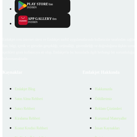
PLAY STORE
'dan
İNDİRİN
APP GALLERY
'den
İNDİRİN
Emlakjet.com internet sitesi ve Emlakjet mobil uygulamalarında kullanıcılar tarafından sağlana
ilan, bilgi, içerik ve görselin gerçekliği, orijinalliği, güvenilirliği ve doğruluğuna ilişkin soru
içerikleri giren kullanıcıya ait olup, Emlakjet'in bu hususlarla ilgili herhangi bir sorumluluğu
bulunmamaktadır.
Kaynaklar
Emlakjet Hakkında
Emlakjet Blog
Hakkımızda
Satın Alma Rehberi
Ödüllerimiz
Satıcı Rehberi
Reklam Çözümleri
Kiralama Rehberi
Kurumsal Materyaller
Konut Kredisi Rehberi
İnsan Kaynakları