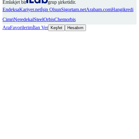
Emlakjet bir
grup şirketidir.
Endeksa
Kariyer.net
İşin Olsun
Sigortam.net
Arabam.com
Hangikredi
Cimri
Neredekal
SteelOrbis
Chemorbis
Ara
Favorilerim
İlan Ver
Keşfet
Hesabım