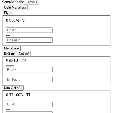
Semt/Mahalle
Temizle
Öşlü Mahallesi
Fiyat
0 ₺
50M+ ₺
—
Metrekare
Brüt m²
Net m²
0 m²
1B+ m²
—
Kira Geliri
AI
0 TL
100B+ TL
—