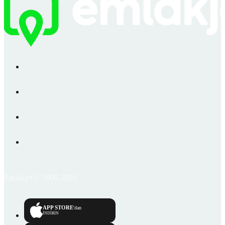
Emlakjet © 2006-2026
APP STORE
'dan
İNDİRİN