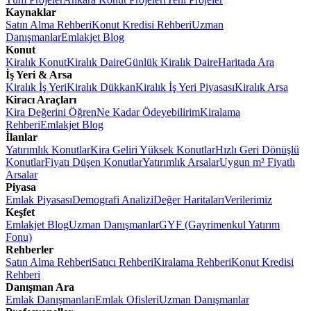
Kaynaklar
Satın Alma Rehberi
Konut Kredisi Rehberi
Uzman
Danışmanlar
Emlakjet Blog
Konut
Kiralık Konut
Kiralık Daire
Günlük Kiralık Daire
Haritada Ara
İş Yeri & Arsa
Kiralık İş Yeri
Kiralık Dükkan
Kiralık İş Yeri Piyasası
Kiralık Arsa
Kiracı Araçları
Kira Değerini Öğren
Ne Kadar Ödeyebilirim
Kiralama
Rehberi
Emlakjet Blog
İlanlar
Yatırımlık Konutlar
Kira Geliri Yüksek Konutlar
Hızlı Geri Dönüşlü
Konutlar
Fiyatı Düşen Konutlar
Yatırımlık Arsalar
Uygun m² Fiyatlı
Arsalar
Piyasa
Emlak Piyasası
Demografi Analizi
Değer Haritaları
Verilerimiz
Keşfet
Emlakjet Blog
Uzman Danışmanlar
GYF (Gayrimenkul Yatırım
Fonu)
Rehberler
Satın Alma Rehberi
Satıcı Rehberi
Kiralama Rehberi
Konut Kredisi
Rehberi
Danışman Ara
Emlak Danışmanları
Emlak Ofisleri
Uzman Danışmanlar