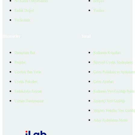
Ne Kadar Ödeyebilirim
İletişim
Emlak Değeri
Yardım
Verilerimiz
Hizmetler
Yasal
Danışman Bul
Kullanım Koşulları
Projeler
Bireysel Üyelik Sözleşmesi
Ücretsiz İlan Verin
Çerez Politikası ve Aydınlat
Üyelik Paketleri
Çerez Ayarları
EmlakZeka Asistan
Kullanıcı Veri Gizliliği Bildi
Uzman Danışmanlar
Ziyaretçi Veri Gizliliği
Müşteri Yetkilisi Veri Gizlili
Aday Aydınlatma Metni