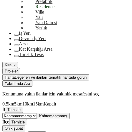
Prefabrik
Residence
Villa
Yalı
Yalı Dairesi
Yazlık
İş Yeri
Devren İş Yeri
Arsa
Kat Karşılığı Arsa
Turistik Tesis
Kiralık
Projeler
Harita
Değerleri ve ilanları tematik haritada görün
Yakınımda Ara
Konumuna yakın ilanlar için yakınlık mesafesini seç.
0.5km
5km
10km
15km
Kapalı
İl
Temizle
Kahramanmaraş
İlçe
Temizle
Onikişubat