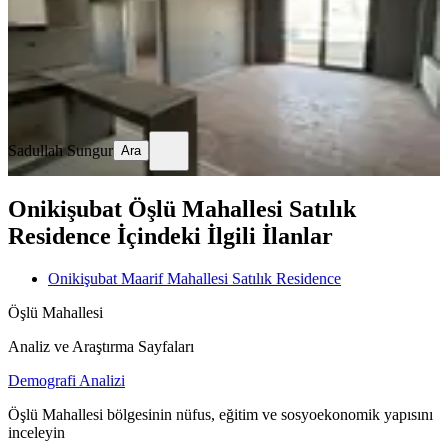
3.000.000 ₺
3.300.000 ₺
Sadullah Sungur
Ara
Sadullah Sungur
Ara
Onikişubat Öşlü Mahallesi Satılık
Residence İçindeki İlgili İlanlar
Onikişubat Maarif Mahallesi Satılık Residence
Öşlü Mahallesi
Analiz ve Araştırma Sayfaları
Demografi Analizi
Öşlü Mahallesi bölgesinin nüfus, eğitim ve sosyoekonomik yapısını
inceleyin