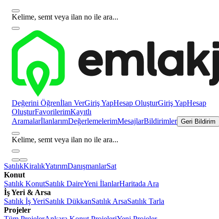
Kelime, semt veya ilan no ile ara...
Değerini Öğren
İlan Ver
Giriş Yap
Hesap Oluştur
Giriş Yap
Hesap
Oluştur
Favorilerim
Kayıtlı
Aramalar
İlanlarım
Değerlemelerim
Mesajlar
Bildirimler
Geri Bildirim
Kelime, semt veya ilan no ile ara...
Satılık
Kiralık
Yatırım
Danışmanlar
Sat
Konut
Satılık Konut
Satılık Daire
Yeni İlanlar
Haritada Ara
İş Yeri & Arsa
Satılık İş Yeri
Satılık Dükkan
Satılık Arsa
Satılık Tarla
Projeler
Tüm Projeler
Ankara Konut Projeleri
Yeni Projeler