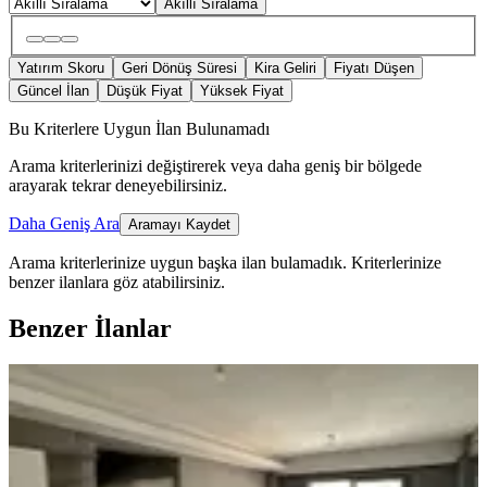
Akıllı Sıralama
Yatırım Skoru
Geri Dönüş Süresi
Kira Geliri
Fiyatı Düşen
Güncel İlan
Düşük Fiyat
Yüksek Fiyat
Bu Kriterlere Uygun İlan Bulunamadı
Arama kriterlerinizi değiştirerek veya daha geniş bir bölgede
arayarak tekrar deneyebilirsiniz.
Daha Geniş Ara
Aramayı Kaydet
Arama kriterlerinize uygun başka ilan bulamadık.
Kriterlerinize
benzer ilanlara göz atabilirsiniz.
Benzer İlanlar
MANZARALI
%
9
Sahibinden Kelepir Satılık Daire.acill
Onikişubat, Maarif Mahallesi
2+0
·
90 m²
·
9. Kat
·
10.04.2026