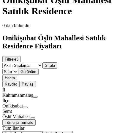
Satılık Residence
0
ilan bulundu
Onikişubat Öşlü Mahallesi Satılık
Residence Fiyatları
Filtrele
3
Sırala
Görünüm
Harita
Kaydet
Paylaş
İl
Kahramanmaraş
İlçe
Onikişubat
Semt
Öşlü Mahallesi
Tümünü Temizle
Tüm İlanlar