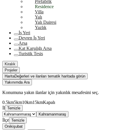
Prefabrik
Residence
Villa
Yalı
Yalı Dairesi
Yazlık
İş Yeri
Devren İş Yeri
Arsa
Kat Karşılığı Arsa
Turistik Tesis
Kiralık
Projeler
Harita
Değerleri ve ilanları tematik haritada görün
Yakınımda Ara
Konumuna yakın ilanlar için yakınlık mesafesini seç.
0.5km
5km
10km
15km
Kapalı
İl
Temizle
Kahramanmaraş
İlçe
Temizle
Onikişubat