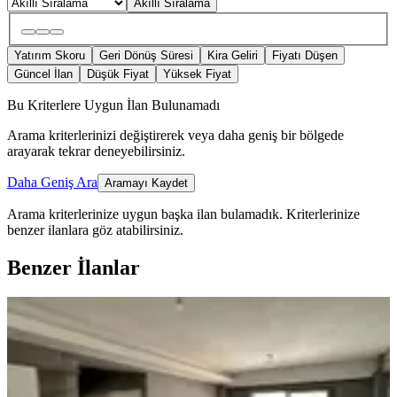
Akıllı Sıralama
Yatırım Skoru
Geri Dönüş Süresi
Kira Geliri
Fiyatı Düşen
Güncel İlan
Düşük Fiyat
Yüksek Fiyat
Bu Kriterlere Uygun İlan Bulunamadı
Arama kriterlerinizi değiştirerek veya daha geniş bir bölgede
arayarak tekrar deneyebilirsiniz.
Daha Geniş Ara
Aramayı Kaydet
Arama kriterlerinize uygun başka ilan bulamadık.
Kriterlerinize
benzer ilanlara göz atabilirsiniz.
Benzer İlanlar
MANZARALI
%
9
Sahibinden Kelepir Satılık Daire.acill
Onikişubat, Maarif Mahallesi
2+0
·
90 m²
·
9. Kat
·
10.04.2026