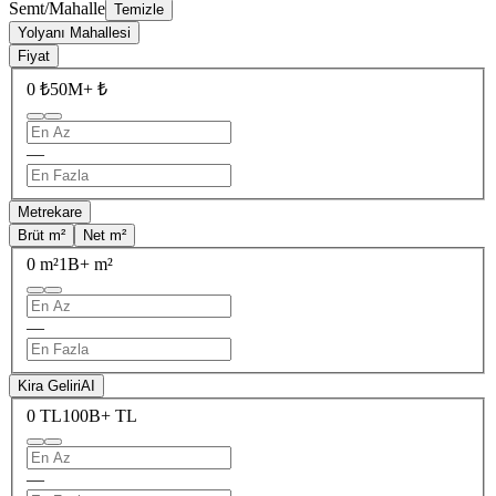
Semt/Mahalle
Temizle
Yolyanı Mahallesi
Fiyat
0 ₺
50M+ ₺
—
Metrekare
Brüt m²
Net m²
0 m²
1B+ m²
—
Kira Geliri
AI
0 TL
100B+ TL
—