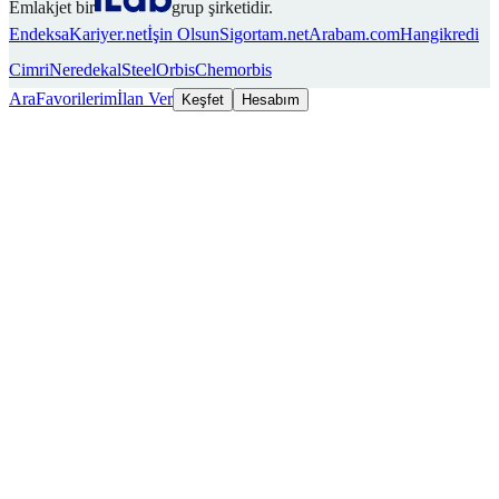
Emlakjet bir
grup şirketidir.
Endeksa
Kariyer.net
İşin Olsun
Sigortam.net
Arabam.com
Hangikredi
Cimri
Neredekal
SteelOrbis
Chemorbis
Ara
Favorilerim
İlan Ver
Keşfet
Hesabım