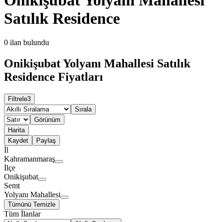
Satılık Residence
0
ilan bulundu
Onikişubat Yolyanı Mahallesi Satılık
Residence Fiyatları
Filtrele
3
Sırala
Görünüm
Harita
Kaydet
Paylaş
İl
Kahramanmaraş
İlçe
Onikişubat
Semt
Yolyanı Mahallesi
Tümünü Temizle
Tüm İlanlar