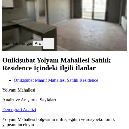
3.000.000 ₺
3.300.000 ₺
Sadullah Sungur
Ara
Sadullah Sungur
Ara
Onikişubat Yolyanı Mahallesi Satılık
Residence İçindeki İlgili İlanlar
Onikişubat Maarif Mahallesi Satılık Residence
Yolyanı Mahallesi
Analiz ve Araştırma Sayfaları
Demografi Analizi
Yolyanı Mahallesi bölgesinin nüfus, eğitim ve sosyoekonomik
yapısını inceleyin