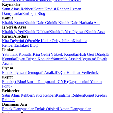
Kaynaklar
Satın Alma Rehberi
Konut Kredisi Rehberi
Uzman
Danışmanlar
Emlakjet Blog
Konut
Kiralık Konut
Kiralık Daire
Günlük Kiralık Daire
Haritada Ara
İş Yeri & Arsa
Kiralık İş Yeri
Kiralık Dükkan
Kiralık İş Yeri Piyasası
Kiralık Arsa
Kiracı Araçları
Kira Değerini Öğren
Ne Kadar Ödeyebilirim
Kiralama
Rehberi
Emlakjet Blog
İlanlar
Yatırımlık Konutlar
Kira Geliri Yüksek Konutlar
Hızlı Geri Dönüşlü
Konutlar
Fiyatı Düşen Konutlar
Yatırımlık Arsalar
Uygun m² Fiyatlı
Arsalar
Piyasa
Emlak Piyasası
Demografi Analizi
Değer Haritaları
Verilerimiz
Keşfet
Emlakjet Blog
Uzman Danışmanlar
GYF (Gayrimenkul Yatırım
Fonu)
Rehberler
Satın Alma Rehberi
Satıcı Rehberi
Kiralama Rehberi
Konut Kredisi
Rehberi
Danışman Ara
Emlak Danışmanları
Emlak Ofisleri
Uzman Danışmanlar