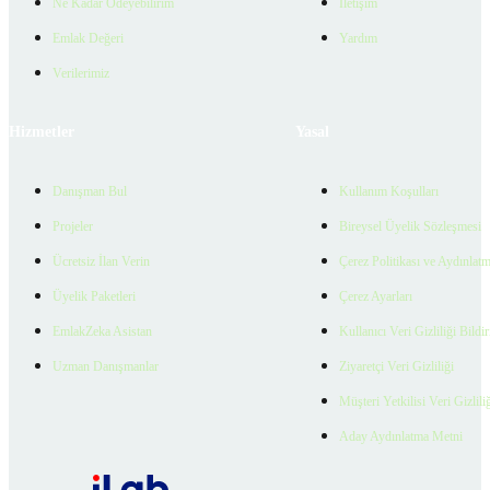
Ne Kadar Ödeyebilirim
İletişim
Emlak Değeri
Yardım
Verilerimiz
Hizmetler
Yasal
Danışman Bul
Kullanım Koşulları
Projeler
Bireysel Üyelik Sözleşmesi
Ücretsiz İlan Verin
Çerez Politikası ve Aydınlat
Üyelik Paketleri
Çerez Ayarları
EmlakZeka Asistan
Kullanıcı Veri Gizliliği Bildi
Uzman Danışmanlar
Ziyaretçi Veri Gizliliği
Müşteri Yetkilisi Veri Gizlili
Aday Aydınlatma Metni