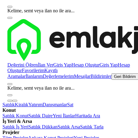
Kelime, semt veya ilan no ile ara...
Değerini Öğren
İlan Ver
Giriş Yap
Hesap Oluştur
Giriş Yap
Hesap
Oluştur
Favorilerim
Kayıtlı
Aramalar
İlanlarım
Değerlemelerim
Mesajlar
Bildirimler
Geri Bildirim
Kelime, semt veya ilan no ile ara...
Satılık
Kiralık
Yatırım
Danışmanlar
Sat
Konut
Satılık Konut
Satılık Daire
Yeni İlanlar
Haritada Ara
İş Yeri & Arsa
Satılık İş Yeri
Satılık Dükkan
Satılık Arsa
Satılık Tarla
Projeler
Tüm Projeler
Ankara Konut Projeleri
Yeni Projeler