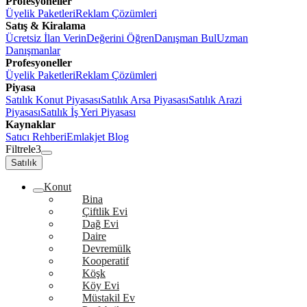
Profesyoneller
Üyelik Paketleri
Reklam Çözümleri
Satış & Kiralama
Ücretsiz İlan Verin
Değerini Öğren
Danışman Bul
Uzman
Danışmanlar
Profesyoneller
Üyelik Paketleri
Reklam Çözümleri
Piyasa
Satılık Konut Piyasası
Satılık Arsa Piyasası
Satılık Arazi
Piyasası
Satılık İş Yeri Piyasası
Kaynaklar
Satıcı Rehberi
Emlakjet Blog
Filtrele
3
Satılık
Konut
Bina
Çiftlik Evi
Dağ Evi
Daire
Devremülk
Kooperatif
Köşk
Köy Evi
Müstakil Ev