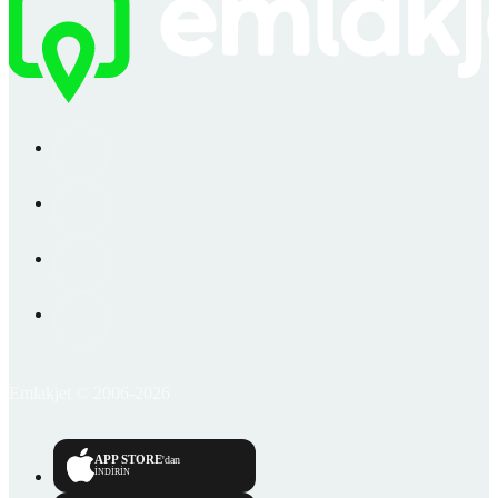
Emlakjet © 2006-2026
APP STORE
'dan
İNDİRİN