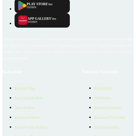
PLAY STORE
'dan
İNDİRİN
APP GALLERY
'den
İNDİRİN
Emlakjet.com internet sitesi ve Emlakjet mobil uygulamalarında kullanıcılar tarafından sağlana
ilan, bilgi, içerik ve görselin gerçekliği, orijinalliği, güvenilirliği ve doğruluğuna ilişkin soru
içerikleri giren kullanıcıya ait olup, Emlakjet'in bu hususlarla ilgili herhangi bir sorumluluğu
bulunmamaktadır.
Kaynaklar
Emlakjet Hakkında
Emlakjet Blog
Hakkımızda
Satın Alma Rehberi
Ödüllerimiz
Satıcı Rehberi
Reklam Çözümleri
Kiralama Rehberi
Kurumsal Materyaller
Konut Kredisi Rehberi
İnsan Kaynakları