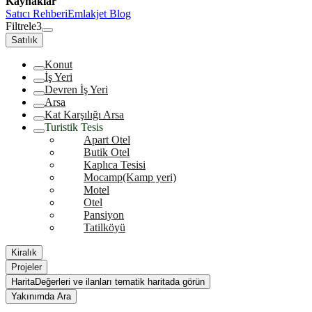
Kaynaklar
Satıcı Rehberi
Emlakjet Blog
Filtrele
3
Satılık
Konut
İş Yeri
Devren İş Yeri
Arsa
Kat Karşılığı Arsa
Turistik Tesis
Apart Otel
Butik Otel
Kaplıca Tesisi
Mocamp(Kamp yeri)
Motel
Otel
Pansiyon
Tatilköyü
Kiralık
Projeler
Harita
Değerleri ve ilanları tematik haritada görün
Yakınımda Ara