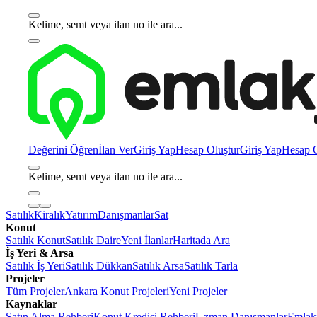
Kelime, semt veya ilan no ile ara...
Değerini Öğren
İlan Ver
Giriş Yap
Hesap Oluştur
Giriş Yap
Hesap O
Kelime, semt veya ilan no ile ara...
Satılık
Kiralık
Yatırım
Danışmanlar
Sat
Konut
Satılık Konut
Satılık Daire
Yeni İlanlar
Haritada Ara
İş Yeri & Arsa
Satılık İş Yeri
Satılık Dükkan
Satılık Arsa
Satılık Tarla
Projeler
Tüm Projeler
Ankara Konut Projeleri
Yeni Projeler
Kaynaklar
Satın Alma Rehberi
Konut Kredisi Rehberi
Uzman Danışmanlar
Emlakj