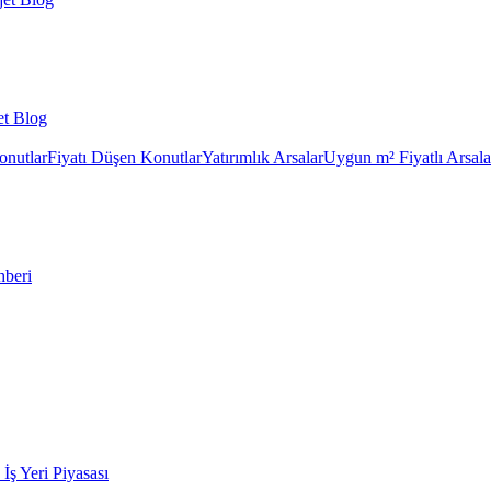
et Blog
onutlar
Fiyatı Düşen Konutlar
Yatırımlık Arsalar
Uygun m² Fiyatlı Arsala
hberi
k İş Yeri Piyasası