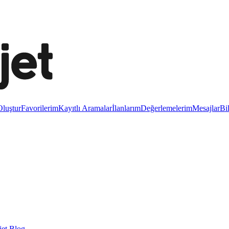
luştur
Favorilerim
Kayıtlı Aramalar
İlanlarım
Değerlemelerim
Mesajlar
Bi
et Blog