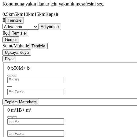
Konumuna yakın ilanlar için yakınlık mesafesini seç.
0.5km
5km
10km
15km
Kapalı
İl
Temizle
Adıyaman
İlçe
Temizle
Gerger
Semt/Mahalle
Temizle
Üçkaya Köyü
Fiyat
0 ₺
50M+ ₺
—
Toplam Metrekare
0 m²
1B+ m²
—