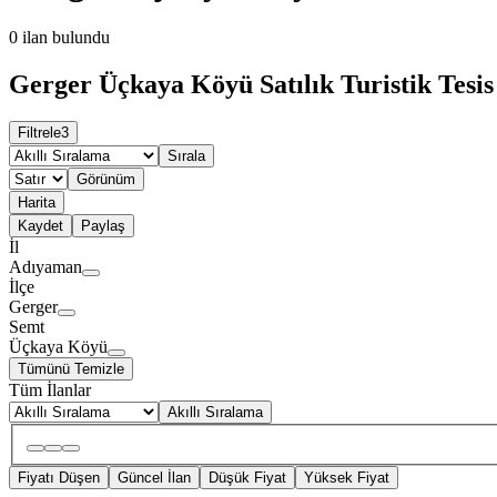
0
ilan bulundu
Gerger Üçkaya Köyü Satılık Turistik Tesis 
Filtrele
3
Sırala
Görünüm
Harita
Kaydet
Paylaş
İl
Adıyaman
İlçe
Gerger
Semt
Üçkaya Köyü
Tümünü Temizle
Tüm İlanlar
Akıllı Sıralama
Fiyatı Düşen
Güncel İlan
Düşük Fiyat
Yüksek Fiyat