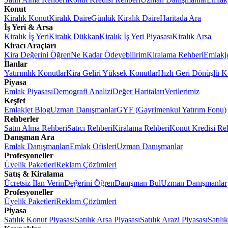
Konut
Kiralık Konut
Kiralık Daire
Günlük Kiralık Daire
Haritada Ara
İş Yeri & Arsa
Kiralık İş Yeri
Kiralık Dükkan
Kiralık İş Yeri Piyasası
Kiralık Arsa
Kiracı Araçları
Kira Değerini Öğren
Ne Kadar Ödeyebilirim
Kiralama Rehberi
Emlakj
İlanlar
Yatırımlık Konutlar
Kira Geliri Yüksek Konutlar
Hızlı Geri Dönüşlü K
Piyasa
Emlak Piyasası
Demografi Analizi
Değer Haritaları
Verilerimiz
Keşfet
Emlakjet Blog
Uzman Danışmanlar
GYF (Gayrimenkul Yatırım Fonu)
Rehberler
Satın Alma Rehberi
Satıcı Rehberi
Kiralama Rehberi
Konut Kredisi Re
Danışman Ara
Emlak Danışmanları
Emlak Ofisleri
Uzman Danışmanlar
Profesyoneller
Üyelik Paketleri
Reklam Çözümleri
Satış & Kiralama
Ücretsiz İlan Verin
Değerini Öğren
Danışman Bul
Uzman Danışmanlar
Profesyoneller
Üyelik Paketleri
Reklam Çözümleri
Piyasa
Satılık Konut Piyasası
Satılık Arsa Piyasası
Satılık Arazi Piyasası
Satılı