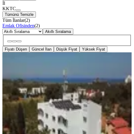
İl
KKTC
Tümünü Temizle
Tüm İlanlar
(
2
)
Emlak Ofisinden
(
2
)
Akıllı Sıralama
Fiyatı Düşen
Güncel İlan
Düşük Fiyat
Yüksek Fiyat
Yeniboğaziçinde Çalışır Durumda 9
Odalı Satılık Hotel
KKTC, Gazimağusa
660 m²
·
21.02.2026
1.000.000 £
GÜVENLİ EMLAK VE İNŞAAT
Hasan Bey