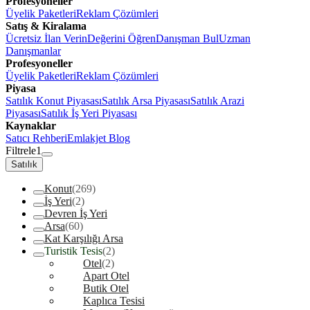
Profesyoneller
Üyelik Paketleri
Reklam Çözümleri
Satış & Kiralama
Ücretsiz İlan Verin
Değerini Öğren
Danışman Bul
Uzman
Danışmanlar
Profesyoneller
Üyelik Paketleri
Reklam Çözümleri
Piyasa
Satılık Konut Piyasası
Satılık Arsa Piyasası
Satılık Arazi
Piyasası
Satılık İş Yeri Piyasası
Kaynaklar
Satıcı Rehberi
Emlakjet Blog
Filtrele
1
Satılık
Konut
(269)
İş Yeri
(2)
Devren İş Yeri
Arsa
(60)
Kat Karşılığı Arsa
Turistik Tesis
(2)
Otel
(2)
Apart Otel
Butik Otel
Kaplıca Tesisi