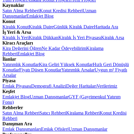
Kaynaklar
Satın Alma Rehberi
Konut Kredisi Rehberi
Uzman
Danışmanlar
Emlakjet Blog
Konut
Kiralık Konut
Kiralık Daire
Günlük Kiralık Daire
Haritada Ara
İş Yeri & Arsa
Kiralık İş Yeri
Kiralık Dükkan
Kiralık İş Yeri Piyasası
Kiralık Arsa
Kiracı Araçları
Kira Değerini Öğren
Ne Kadar Ödeyebilirim
Kiralama
Rehberi
Emlakjet Blog
İlanlar
Yatırımlık Konutlar
Kira Geliri Yüksek Konutlar
Hızlı Geri Dönüşlü
Konutlar
Fiyatı Düşen Konutlar
Yatırımlık Arsalar
Uygun m² Fiyatlı
Arsalar
Piyasa
Emlak Piyasası
Demografi Analizi
Değer Haritaları
Verilerimiz
Keşfet
Emlakjet Blog
Uzman Danışmanlar
GYF (Gayrimenkul Yatırım
Fonu)
Rehberler
Satın Alma Rehberi
Satıcı Rehberi
Kiralama Rehberi
Konut Kredisi
Rehberi
Danışman Ara
Emlak Danışmanları
Emlak Ofisleri
Uzman Danışmanlar