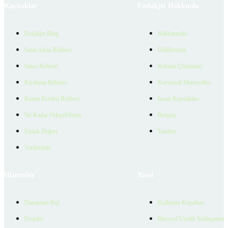
Kaynaklar
Emlakjet Hakkında
Emlakjet Blog
Hakkımızda
Satın Alma Rehberi
Ödüllerimiz
Satıcı Rehberi
Reklam Çözümleri
Kiralama Rehberi
Kurumsal Materyaller
Konut Kredisi Rehberi
İnsan Kaynakları
Ne Kadar Ödeyebilirim
İletişim
Emlak Değeri
Yardım
Verilerimiz
Hizmetler
Yasal
Danışman Bul
Kullanım Koşulları
Projeler
Bireysel Üyelik Sözleşmesi