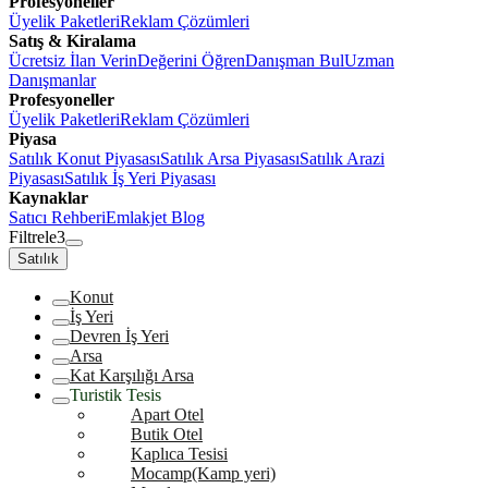
Profesyoneller
Üyelik Paketleri
Reklam Çözümleri
Satış & Kiralama
Ücretsiz İlan Verin
Değerini Öğren
Danışman Bul
Uzman
Danışmanlar
Profesyoneller
Üyelik Paketleri
Reklam Çözümleri
Piyasa
Satılık Konut Piyasası
Satılık Arsa Piyasası
Satılık Arazi
Piyasası
Satılık İş Yeri Piyasası
Kaynaklar
Satıcı Rehberi
Emlakjet Blog
Filtrele
3
Satılık
Konut
İş Yeri
Devren İş Yeri
Arsa
Kat Karşılığı Arsa
Turistik Tesis
Apart Otel
Butik Otel
Kaplıca Tesisi
Mocamp(Kamp yeri)