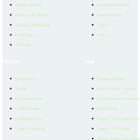
Kiralama Rehberi
Kurumsal Materyaller
Konut Kredisi Rehberi
İnsan Kaynakları
Ne Kadar Ödeyebilirim
İletişim
Emlak Değeri
Yardım
Verilerimiz
Hizmetler
Yasal
Danışman Bul
Kullanım Koşulları
Projeler
Bireysel Üyelik Sözleşmesi
Ücretsiz İlan Verin
Çerez Politikası ve Aydınlat
Üyelik Paketleri
Çerez Ayarları
EmlakZeka Asistan
Kullanıcı Veri Gizliliği Bildi
Uzman Danışmanlar
Ziyaretçi Veri Gizliliği
Müşteri Yetkilisi Veri Gizlili