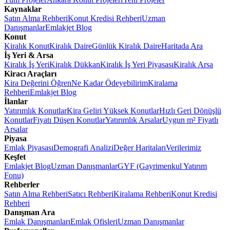
Kaynaklar
Satın Alma Rehberi
Konut Kredisi Rehberi
Uzman
Danışmanlar
Emlakjet Blog
Konut
Kiralık Konut
Kiralık Daire
Günlük Kiralık Daire
Haritada Ara
İş Yeri & Arsa
Kiralık İş Yeri
Kiralık Dükkan
Kiralık İş Yeri Piyasası
Kiralık Arsa
Kiracı Araçları
Kira Değerini Öğren
Ne Kadar Ödeyebilirim
Kiralama
Rehberi
Emlakjet Blog
İlanlar
Yatırımlık Konutlar
Kira Geliri Yüksek Konutlar
Hızlı Geri Dönüşlü
Konutlar
Fiyatı Düşen Konutlar
Yatırımlık Arsalar
Uygun m² Fiyatlı
Arsalar
Piyasa
Emlak Piyasası
Demografi Analizi
Değer Haritaları
Verilerimiz
Keşfet
Emlakjet Blog
Uzman Danışmanlar
GYF (Gayrimenkul Yatırım
Fonu)
Rehberler
Satın Alma Rehberi
Satıcı Rehberi
Kiralama Rehberi
Konut Kredisi
Rehberi
Danışman Ara
Emlak Danışmanları
Emlak Ofisleri
Uzman Danışmanlar