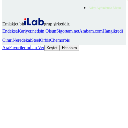
Aday Aydınlatma Metni
Emlakjet bir
grup şirketidir.
Endeksa
Kariyer.net
İşin Olsun
Sigortam.net
Arabam.com
Hangikredi
Cimri
Neredekal
SteelOrbis
Chemorbis
Ara
Favorilerim
İlan Ver
Keşfet
Hesabım