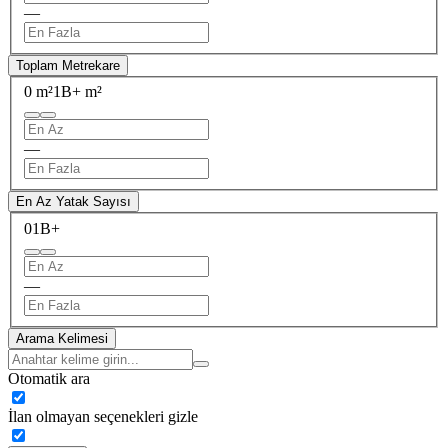
—
Toplam Metrekare
0 m²
1B+ m²
—
En Az Yatak Sayısı
0
1B+
—
Arama Kelimesi
Otomatik ara
İlan olmayan seçenekleri gizle