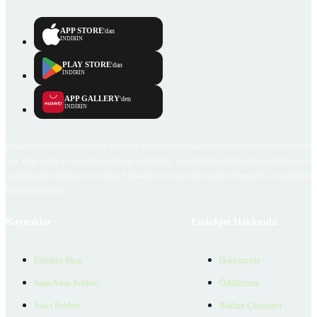
APP STORE
'dan
İNDİRİN
PLAY STORE
'dan
İNDİRİN
APP GALLERY
'den
İNDİRİN
Emlakjet.com internet sitesi ve Emlakjet mobil uygulamalarında kullanıcılar tarafından sağlana
ilan, bilgi, içerik ve görselin gerçekliği, orijinalliği, güvenilirliği ve doğruluğuna ilişkin soru
içerikleri giren kullanıcıya ait olup, Emlakjet'in bu hususlarla ilgili herhangi bir sorumluluğu
bulunmamaktadır.
Kaynaklar
Emlakjet Hakkında
Emlakjet Blog
Hakkımızda
Satın Alma Rehberi
Ödüllerimiz
Satıcı Rehberi
Reklam Çözümleri