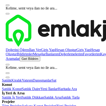
Kelime, semt veya ilan no ile ara...
Değerini Öğren
İlan Ver
Giriş Yap
Hesap Oluştur
Giriş Yap
Hesap
Oluştur
Bildirimler
Mesajlar
İlanlarım
Değerlemelerim
Favorilerim
Kayı
Aramalar
Geri Bildirim
Kelime, semt veya ilan no ile ara...
Satılık
Kiralık
Yatırım
Danışmanlar
Sat
Konut
Satılık Konut
Satılık Daire
Yeni İlanlar
Haritada Ara
İş Yeri & Arsa
Satılık İş Yeri
Satılık Dükkan
Satılık Arsa
Satılık Tarla
Projeler
Tüm Projeler
Ankara Konut Projeleri
Yeni Projeler