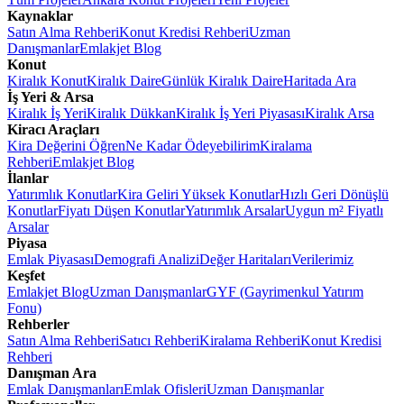
Kaynaklar
Satın Alma Rehberi
Konut Kredisi Rehberi
Uzman
Danışmanlar
Emlakjet Blog
Konut
Kiralık Konut
Kiralık Daire
Günlük Kiralık Daire
Haritada Ara
İş Yeri & Arsa
Kiralık İş Yeri
Kiralık Dükkan
Kiralık İş Yeri Piyasası
Kiralık Arsa
Kiracı Araçları
Kira Değerini Öğren
Ne Kadar Ödeyebilirim
Kiralama
Rehberi
Emlakjet Blog
İlanlar
Yatırımlık Konutlar
Kira Geliri Yüksek Konutlar
Hızlı Geri Dönüşlü
Konutlar
Fiyatı Düşen Konutlar
Yatırımlık Arsalar
Uygun m² Fiyatlı
Arsalar
Piyasa
Emlak Piyasası
Demografi Analizi
Değer Haritaları
Verilerimiz
Keşfet
Emlakjet Blog
Uzman Danışmanlar
GYF (Gayrimenkul Yatırım
Fonu)
Rehberler
Satın Alma Rehberi
Satıcı Rehberi
Kiralama Rehberi
Konut Kredisi
Rehberi
Danışman Ara
Emlak Danışmanları
Emlak Ofisleri
Uzman Danışmanlar