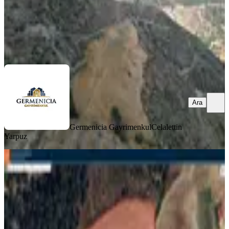
Germenicia Gayrimenkul
Celalettin Yarpuz
Ara
Ara
Germenicia Gayrimenkul
Celalettin
Yarpuz
Yeni Rota'dan Ilıca Çakırdere'de 18.5
Dönüm Satılık Tarla
Onikişubat, Çakırdere Mahallesi
18559 m²
·
404/m²
·
31.07.2026