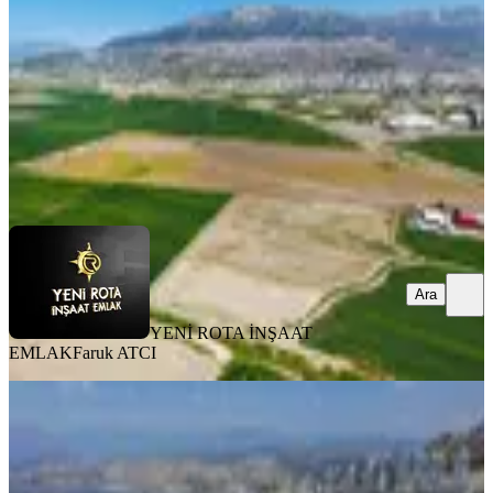
8000 m²
·
3.125/m²
·
31.07.2026
25.000.000 ₺
YENİ ROTA İNŞAAT EMLAK
Faruk ATCI
Ara
Ara
YENİ ROTA İNŞAAT
EMLAK
Faruk ATCI
Amazon' Dan Hg Hospital Civarı
İmarlı Konut Arsası
Onikişubat, Üngüt Mahallesi