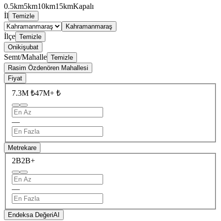
0.5km
5km
10km
15km
Kapalı
İl
Temizle
Kahramanmaraş
İlçe
Temizle
Onikişubat
Semt/Mahalle
Temizle
Rasim Özdenören Mahallesi
Fiyat
7.3M ₺
47M+ ₺
—
Metrekare
2B
2B+
—
Endeksa Değeri
AI