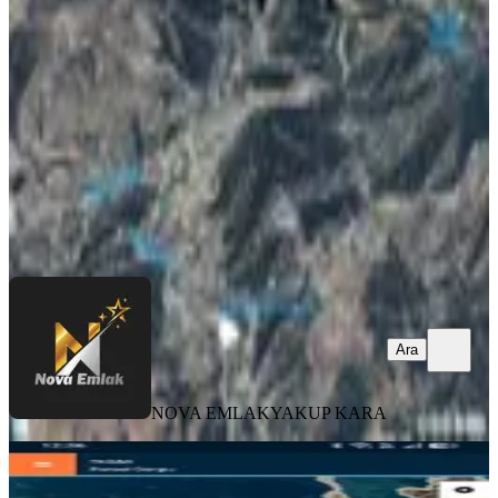
Onikişubat, Yenidemir Mahallesi
4334 m²
·
1.384/m²
·
09.07.2026
6.000.000 ₺
NOVA EMLAK
YAKUP KARA
Ara
Ara
NOVA EMLAK
YAKUP KARA
Reos Gayrimenkul'den Kadastro Yolu