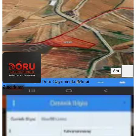
2.600.000 ₺
Doru Gayrimenkul
Murat Zincirkıran
Ara
Ara
Doru Gayrimenkul
Murat
Zincirkıran
Mrs Gayrimenkul Emlak
Danışmanın.dan Satılık Bağ
Onikişubat, Fatmalı Mahallesi
4197 m²
·
715/m²
·
06.01.2026