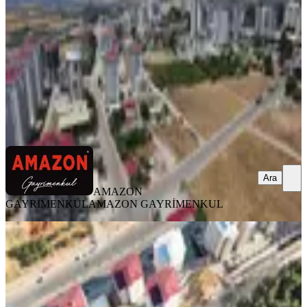
1406 m²
·
30.583/m²
·
12.07.2026
43.000.000 ₺
AMAZON GAYRİMENKUL
AMAZON GAYRİMENKUL
Ara
Ara
AMAZON
GAYRİMENKUL
AMAZON GAYRİMENKUL
%
6
Yeni Rota Emlaktan Kuzey Çevre
Yolu Üzeri Yatırımlık Bağ
Onikişubat, Rasim Özdenören Mahallesi
1500 m²
·
4.833/m²
·
16.12.2025