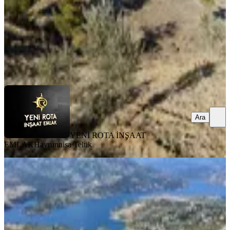
1.400.000 ₺
YENİ ROTA İNŞAAT EMLAK
Hayrunnisa Teltik
Ara
Ara
YENİ ROTA İNŞAAT
EMLAK
Hayrunnisa Teltik
Germenicia'dan Kızılseki'de Natamam
Evi İle Satılık Tarla/bahçe
Onikişubat, Kızılseki Mahallesi
3000 m²
·
1.500/m²
·
01.06.2026