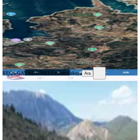
Cephe, Baraj Manzaralı Tarla
Onikişubat, Sarıçukur Mahallesi
9558 m²
·
950/m²
·
16.07.2026
9.080.000 ₺
REOS GAYRİMENKUL
erkan alakaya
Ara
REOS GAYRİMENKUL
erkan alakaya
Ara
Germenıcıa'dan Fırnız'ın Üst
Tarafında Satılık Tarla
Onikişubat, Suçatı Mahallesi
10630 m²
·
1.058/m²
·
02.07.2026
11.250.000 ₺