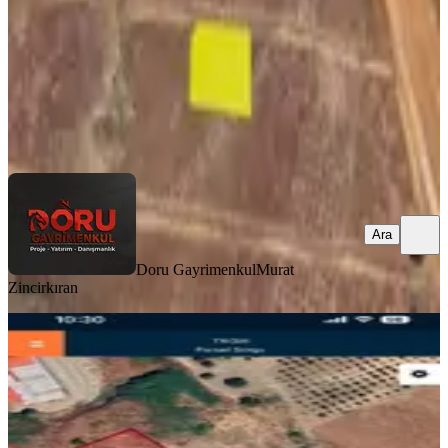
7.500.000 ₺
Doru Gayrimenkul
Murat Zincirkıran
Ara
Ara
Doru Gayrimenkul
Murat
Zincirkıran
Hasancıklı Da Satlık Arsa
Onikişubat, Hasancıklı Mahallesi
1000 m²
·
8.500/m²
·
12.07.2026