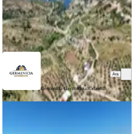
4.500.000 ₺
Germenicia Gayrimenkul
Celalettin Yarpuz
Ara
Ara
Germenicia Gayrimenkul
Celalettin
Yarpuz
Yeni Rota Emlaktan Satılık Adana
Yolu Üzeri
Onikişubat, Malik Ejder Mahallesi