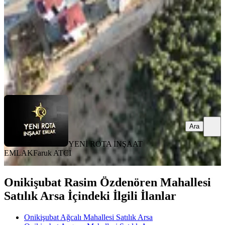
7.250.000 ₺
7.700.000 ₺
YENİ ROTA İNŞAAT EMLAK
Faruk ATCI
Ara
Ara
YENİ ROTA İNŞAAT
EMLAK
Faruk ATCI
Onikişubat Rasim Özdenören Mahallesi
Satılık Arsa İçindeki İlgili İlanlar
Onikişubat Ağcalı Mahallesi Satılık Arsa