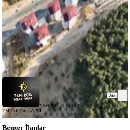
Yolu Üzeri Yatırımlık Bağ
Onikişubat, Rasim Özdenören Mahallesi
1500 m²
·
4.833/m²
·
16.12.2025
7.250.000 ₺
7.700.000 ₺
YENİ ROTA İNŞAAT EMLAK
Faruk ATCI
Ara
Ara
YENİ ROTA İNŞAAT
EMLAK
Faruk ATCI
Benzer İlanlar