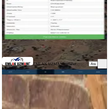
Onikişubat, Sarıçukur Mahallesi
1931 m²
·
2.071/m²
·
24.06.2026
4.000.000 ₺
EMLAK UZMANI
mehmet başkonuş
Ara
EMLAK UZMANI
mehmet
Ara
başkonuş
Doru'dan Önsen'de Satılık Müstakil
Arsa
Onikişubat, Önsen Mahallesi
1500 m²
·
5.000/m²
·
04.07.2026