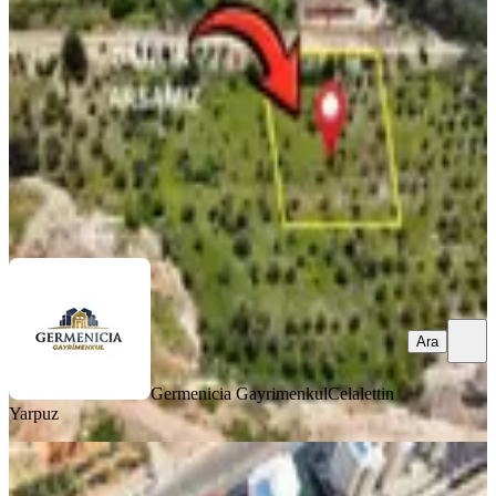
Onikişubat, Rasim Özdenören Mahallesi
2356 m²
·
19.949/m²
·
02.06.2026
47.000.000 ₺
Germenicia Gayrimenkul
Celalettin Yarpuz
Ara
Ara
Germenicia Gayrimenkul
Celalettin
Yarpuz
TAKASLI
%
6
Yeni Rota Emlaktan Kuzey Çevre