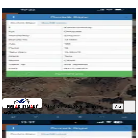
Sarıçukurda 15384 M2 Satılık Tarla
Onikişubat, Sarıçukur Mahallesi
15384 m²
·
650/m²
·
12.05.2026
10.000.000 ₺
EMLAK UZMANI
mehmet başkonuş
Ara
EMLAK UZMANI
mehmet
Ara
başkonuş
Baraj Manzaralı Villa Arsası