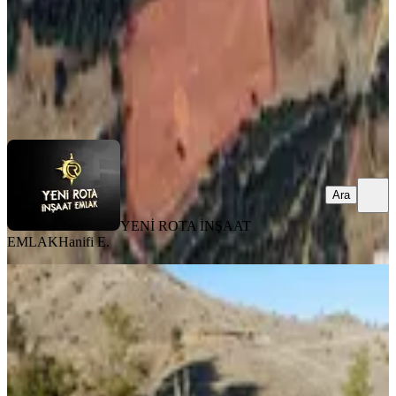
7.500.000 ₺
YENİ ROTA İNŞAAT EMLAK
Hanifi E.
Ara
Ara
YENİ ROTA İNŞAAT
EMLAK
Hanifi E.
Yeni Rota'dan Beşbağlar 3500 M2
Satılık Arsa
Onikişubat, Beşbağlar Mahallesi
3500 m²
·
400/m²
·
31.07.2026