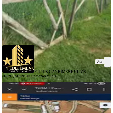
6.995.000 ₺
YILDIZ GAYRİMENKUL VE DANIŞMANLIK
Ramazan Yıldız
Ara
Ara
YILDIZ GAYRİMENKUL VE
DANIŞMANLIK
Ramazan Yıldız
Önsende Acil Satlık 1912 M² Arsa
Onikişubat, Yeşilyurt Mahallesi
1915 m²
·
1.358/m²
·
06.02.2026