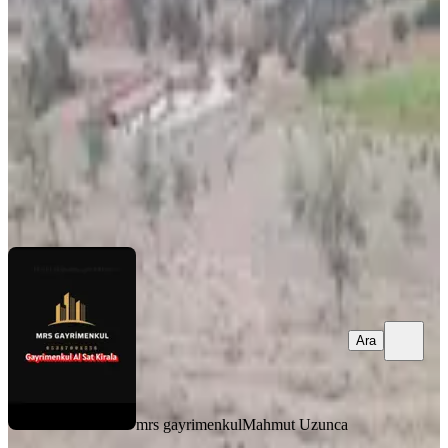
Onikişubat, Bulutoğlu Mahallesi
10500 m²
·
2.857/m²
·
03.01.2026
30.000.000 ₺
mrs gayrimenkul
Mahmut Uzunca
Ara
Ara
mrs gayrimenkul
Mahmut Uzunca