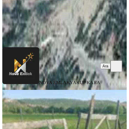
2.500.000 ₺
NOVA EMLAK
YAKUP KARA
Ara
Ara
NOVA EMLAK
YAKUP KARA
Yıldız Emlaktan Altınova Mah.
Satılık Tek Parsel Tarla
Onikişubat, Altınova Mahallesi
3009 m²
·
2.325/m²
·
24.05.2026