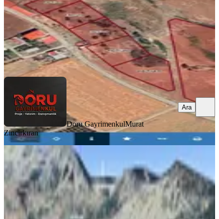
8.500.000 ₺
Doru Gayrimenkul
Murat Zincirkıran
Ara
Ara
Doru Gayrimenkul
Murat
Zincirkıran
Başkonuşta Satılık Şehir Ve Baraj
Manzaralı Villalık Arsa
Onikişubat, Yenicekale Mahallesi
1485 m²
·
1.684/m²
·
22.06.2026