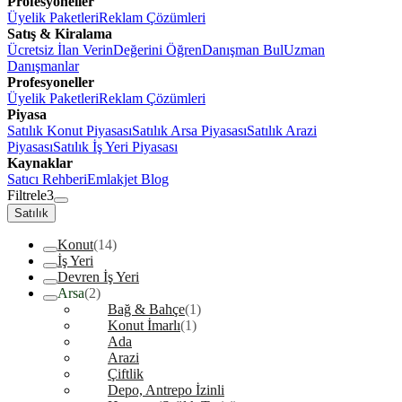
Profesyoneller
Üyelik Paketleri
Reklam Çözümleri
Satış & Kiralama
Ücretsiz İlan Verin
Değerini Öğren
Danışman Bul
Uzman
Danışmanlar
Profesyoneller
Üyelik Paketleri
Reklam Çözümleri
Piyasa
Satılık Konut Piyasası
Satılık Arsa Piyasası
Satılık Arazi
Piyasası
Satılık İş Yeri Piyasası
Kaynaklar
Satıcı Rehberi
Emlakjet Blog
Filtrele
3
Satılık
Konut
(14)
İş Yeri
Devren İş Yeri
Arsa
(2)
Bağ & Bahçe
(1)
Konut İmarlı
(1)
Ada
Arazi
Çiftlik
Depo, Antrepo İzinli