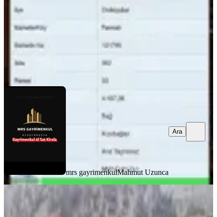
3.000.000 ₺
mrs gayrimenkul
Mahmut Uzunca
Ara
Ara
mrs gayrimenkul
Mahmut Uzunca
Mrs Gayrimenkul Dan Satılık
Zeytinlik