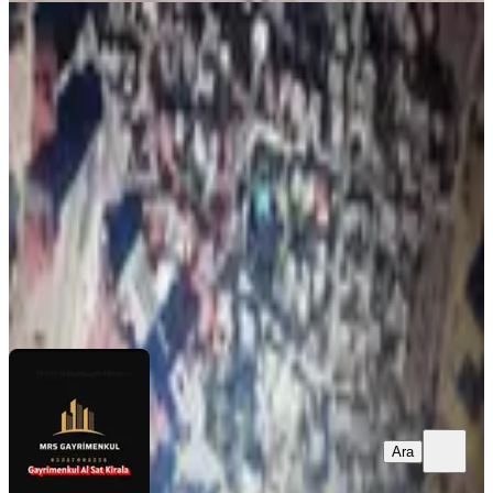
Mrs Gayrimenkul Dan Satılık İmarlı
Arsa
Onikişubat, Üngüt Mahallesi
3817 m²
·
18.000/m²
·
03.01.2026
68.706.000 ₺
mrs gayrimenkul
Mahmut Uzunca
Ara
Ara