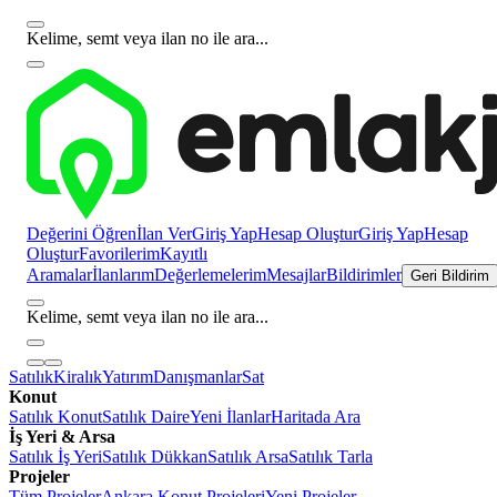
Kelime, semt veya ilan no ile ara...
Değerini Öğren
İlan Ver
Giriş Yap
Hesap Oluştur
Giriş Yap
Hesap
Oluştur
Favorilerim
Kayıtlı
Aramalar
İlanlarım
Değerlemelerim
Mesajlar
Bildirimler
Geri Bildirim
Kelime, semt veya ilan no ile ara...
Satılık
Kiralık
Yatırım
Danışmanlar
Sat
Konut
Satılık Konut
Satılık Daire
Yeni İlanlar
Haritada Ara
İş Yeri & Arsa
Satılık İş Yeri
Satılık Dükkan
Satılık Arsa
Satılık Tarla
Projeler
Tüm Projeler
Ankara Konut Projeleri
Yeni Projeler