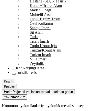
Hastane (Sağlık Tesisi)
Konut+Ticaret Alanı
Maden Ocağı
Muhtelif Arsa
Okul (Eğitim Tesisi)
Özel Kullanım
Sanayi İmarlı
Sit Alanı
Tarla
Ticari İmarlı
Toplu Konut İçin
Turizm/Konut Alanı
Turizm İmarlı
Villa İmarlı
Zeytinlik
Kat Karşılığı Arsa
Turistik Tesis
Kiralık
Projeler
Harita
Değerleri ve ilanları tematik haritada görün
Yakınımda Ara
Konumuna yakın ilanlar için yakınlık mesafesini seç.