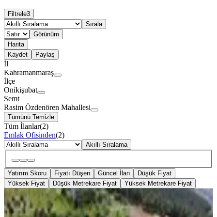
Filtrele
3
Sırala
Görünüm
Harita
Kaydet
Paylaş
İl
Kahramanmaraş
İlçe
Onikişubat
Semt
Rasim Özdenören Mahallesi
Tümünü Temizle
Tüm İlanlar
(
2
)
Emlak Ofisinden
(
2
)
Akıllı Sıralama
Yatırım Skoru
Fiyatı Düşen
Güncel İlan
Düşük Fiyat
Yüksek Fiyat
Düşük Metrekare Fiyat
Yüksek Metrekare Fiyat
2356m² Konut İmarlı Satılık Arsa