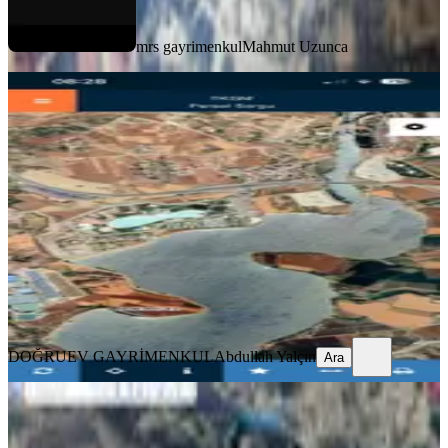
mrs gayrimenkul
Mahmut Uzunca
%
6
Fırsat..fiyat Düştü..! 10 Gün Geçerli
Kavlaklıda Baraj Yanı Arsa
Onikişubat, Kavlaklı Mahallesi
722 m²
·
9.557/m²
·
01.07.2026
6.900.000 ₺
7.350.000 ₺
DOĞRUEV GAYRİMENKUL
Abdullah Yalçın
Ara
DOĞRUEV GAYRİMENKUL
Abdullah Yalçın
Ara
Yenidemir Yoluna Sıfır Tek Tapulu
Satılık Tarla