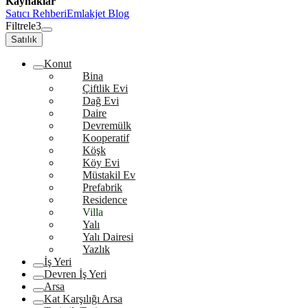
Kaynaklar
Satıcı Rehberi
Emlakjet Blog
Filtrele
3
Satılık
Konut
Bina
Çiftlik Evi
Dağ Evi
Daire
Devremülk
Kooperatif
Köşk
Köy Evi
Müstakil Ev
Prefabrik
Residence
Villa
Yalı
Yalı Dairesi
Yazlık
İş Yeri
Devren İş Yeri
Arsa
Kat Karşılığı Arsa