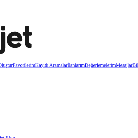
luştur
Favorilerim
Kayıtlı Aramalar
İlanlarım
Değerlemelerim
Mesajlar
Bi
et Blog