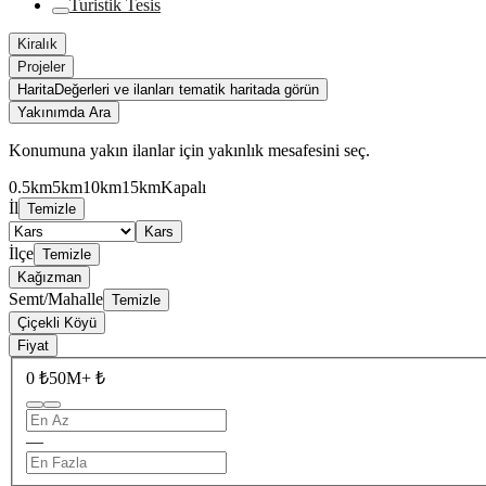
Turistik Tesis
Kiralık
Projeler
Harita
Değerleri ve ilanları tematik haritada görün
Yakınımda Ara
Konumuna yakın ilanlar için yakınlık mesafesini seç.
0.5km
5km
10km
15km
Kapalı
İl
Temizle
Kars
İlçe
Temizle
Kağızman
Semt/Mahalle
Temizle
Çiçekli Köyü
Fiyat
0 ₺
50M+ ₺
—