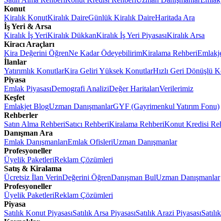
Konut
Kiralık Konut
Kiralık Daire
Günlük Kiralık Daire
Haritada Ara
İş Yeri & Arsa
Kiralık İş Yeri
Kiralık Dükkan
Kiralık İş Yeri Piyasası
Kiralık Arsa
Kiracı Araçları
Kira Değerini Öğren
Ne Kadar Ödeyebilirim
Kiralama Rehberi
Emlakj
İlanlar
Yatırımlık Konutlar
Kira Geliri Yüksek Konutlar
Hızlı Geri Dönüşlü K
Piyasa
Emlak Piyasası
Demografi Analizi
Değer Haritaları
Verilerimiz
Keşfet
Emlakjet Blog
Uzman Danışmanlar
GYF (Gayrimenkul Yatırım Fonu)
Rehberler
Satın Alma Rehberi
Satıcı Rehberi
Kiralama Rehberi
Konut Kredisi Re
Danışman Ara
Emlak Danışmanları
Emlak Ofisleri
Uzman Danışmanlar
Profesyoneller
Üyelik Paketleri
Reklam Çözümleri
Satış & Kiralama
Ücretsiz İlan Verin
Değerini Öğren
Danışman Bul
Uzman Danışmanlar
Profesyoneller
Üyelik Paketleri
Reklam Çözümleri
Piyasa
Satılık Konut Piyasası
Satılık Arsa Piyasası
Satılık Arazi Piyasası
Satılı