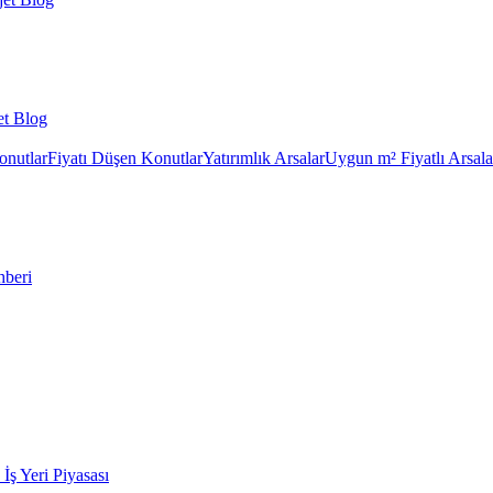
et Blog
onutlar
Fiyatı Düşen Konutlar
Yatırımlık Arsalar
Uygun m² Fiyatlı Arsala
hberi
k İş Yeri Piyasası