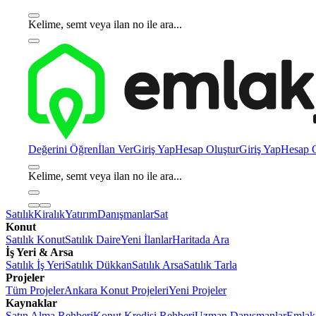
Kelime, semt veya ilan no ile ara...
Değerini Öğren
İlan Ver
Giriş Yap
Hesap Oluştur
Giriş Yap
Hesap O
Kelime, semt veya ilan no ile ara...
Satılık
Kiralık
Yatırım
Danışmanlar
Sat
Konut
Satılık Konut
Satılık Daire
Yeni İlanlar
Haritada Ara
İş Yeri & Arsa
Satılık İş Yeri
Satılık Dükkan
Satılık Arsa
Satılık Tarla
Projeler
Tüm Projeler
Ankara Konut Projeleri
Yeni Projeler
Kaynaklar
Satın Alma Rehberi
Konut Kredisi Rehberi
Uzman Danışmanlar
Emlakj