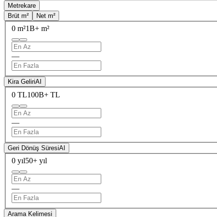
Metrekare
Brüt m²
Net m²
0 m²
1B+ m²
—
Kira Geliri
AI
0 TL
100B+ TL
—
Geri Dönüş Süresi
AI
0 yıl
50+ yıl
—
Arama Kelimesi