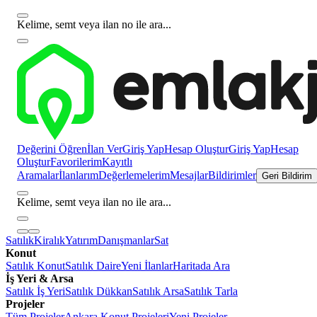
Kelime, semt veya ilan no ile ara...
Değerini Öğren
İlan Ver
Giriş Yap
Hesap Oluştur
Giriş Yap
Hesap
Oluştur
Favorilerim
Kayıtlı
Aramalar
İlanlarım
Değerlemelerim
Mesajlar
Bildirimler
Geri Bildirim
Kelime, semt veya ilan no ile ara...
Satılık
Kiralık
Yatırım
Danışmanlar
Sat
Konut
Satılık Konut
Satılık Daire
Yeni İlanlar
Haritada Ara
İş Yeri & Arsa
Satılık İş Yeri
Satılık Dükkan
Satılık Arsa
Satılık Tarla
Projeler
Tüm Projeler
Ankara Konut Projeleri
Yeni Projeler