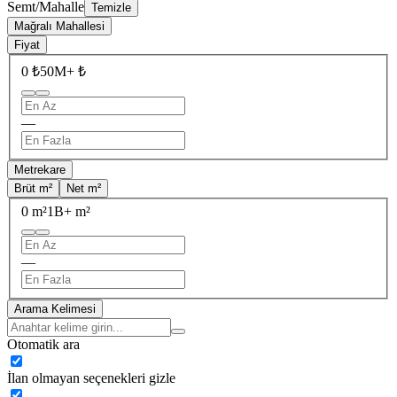
Semt/Mahalle
Temizle
Mağralı Mahallesi
Fiyat
0 ₺
50M+ ₺
—
Metrekare
Brüt m²
Net m²
0 m²
1B+ m²
—
Arama Kelimesi
Otomatik ara
İlan olmayan seçenekleri gizle