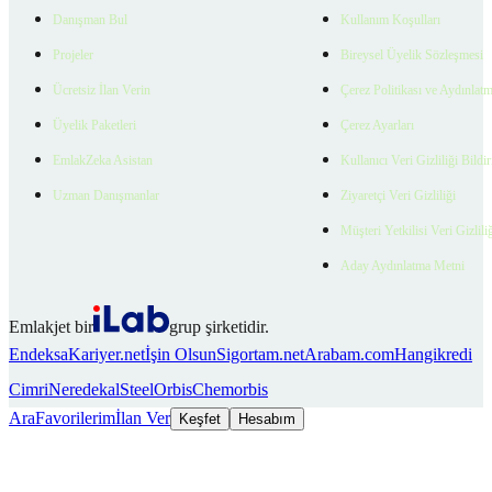
Danışman Bul
Kullanım Koşulları
Projeler
Bireysel Üyelik Sözleşmesi
Ücretsiz İlan Verin
Çerez Politikası ve Aydınlat
Üyelik Paketleri
Çerez Ayarları
EmlakZeka Asistan
Kullanıcı Veri Gizliliği Bildi
Uzman Danışmanlar
Ziyaretçi Veri Gizliliği
Müşteri Yetkilisi Veri Gizlili
Aday Aydınlatma Metni
Emlakjet bir
grup şirketidir.
Endeksa
Kariyer.net
İşin Olsun
Sigortam.net
Arabam.com
Hangikredi
Cimri
Neredekal
SteelOrbis
Chemorbis
Ara
Favorilerim
İlan Ver
Keşfet
Hesabım