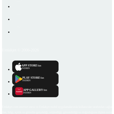
Emlakjet © 2006-2026
APP STORE
'dan
İNDİRİN
PLAY STORE
'dan
İNDİRİN
APP GALLERY
'den
İNDİRİN
Emlakjet.com internet sitesi ve Emlakjet mobil uygulamalarında kullanıcılar tarafından sağlana
ilan, bilgi, içerik ve görselin gerçekliği, orijinalliği, güvenilirliği ve doğruluğuna ilişkin soru