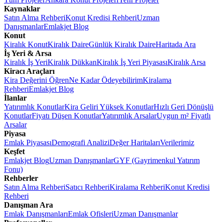
Kaynaklar
Satın Alma Rehberi
Konut Kredisi Rehberi
Uzman
Danışmanlar
Emlakjet Blog
Konut
Kiralık Konut
Kiralık Daire
Günlük Kiralık Daire
Haritada Ara
İş Yeri & Arsa
Kiralık İş Yeri
Kiralık Dükkan
Kiralık İş Yeri Piyasası
Kiralık Arsa
Kiracı Araçları
Kira Değerini Öğren
Ne Kadar Ödeyebilirim
Kiralama
Rehberi
Emlakjet Blog
İlanlar
Yatırımlık Konutlar
Kira Geliri Yüksek Konutlar
Hızlı Geri Dönüşlü
Konutlar
Fiyatı Düşen Konutlar
Yatırımlık Arsalar
Uygun m² Fiyatlı
Arsalar
Piyasa
Emlak Piyasası
Demografi Analizi
Değer Haritaları
Verilerimiz
Keşfet
Emlakjet Blog
Uzman Danışmanlar
GYF (Gayrimenkul Yatırım
Fonu)
Rehberler
Satın Alma Rehberi
Satıcı Rehberi
Kiralama Rehberi
Konut Kredisi
Rehberi
Danışman Ara
Emlak Danışmanları
Emlak Ofisleri
Uzman Danışmanlar