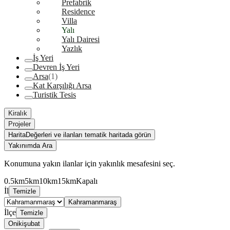
Prefabrik
Residence
Villa
Yalı
Yalı Dairesi
Yazlık
İş Yeri
Devren İş Yeri
Arsa
(1)
Kat Karşılığı Arsa
Turistik Tesis
Kiralık
Projeler
Harita
Değerleri ve ilanları tematik haritada görün
Yakınımda Ara
Konumuna yakın ilanlar için yakınlık mesafesini seç.
0.5km
5km
10km
15km
Kapalı
İl
Temizle
Kahramanmaraş
İlçe
Temizle
Onikişubat