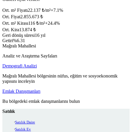
Ort. m² Fiyatı
22.137 ₺/m²
+
7.1
%
Ort. Fiyat
2.855.673 ₺
Ort. m² Kirası
116 ₺/m²
+
24.4
%
Ort. Kira
13.874 ₺
Geri dönüş süresi
16 yıl
Getiri
%6.31
Mağralı Mahallesi
Analiz ve Araştırma Sayfaları
Demografi Analizi
Mağralı Mahallesi bölgesinin nüfus, eğitim ve sosyoekonomik
yapısını inceleyin
Emlak Danışmanları
Bu bölgedeki emlak danışmanlarını bulun
Satılık
Satılık Daire
Satılık Ev