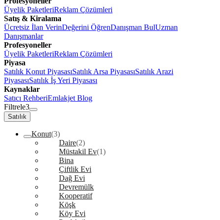
Profesyoneller
Üyelik Paketleri
Reklam Çözümleri
Satış & Kiralama
Ücretsiz İlan Verin
Değerini Öğren
Danışman Bul
Uzman
Danışmanlar
Profesyoneller
Üyelik Paketleri
Reklam Çözümleri
Piyasa
Satılık Konut Piyasası
Satılık Arsa Piyasası
Satılık Arazi
Piyasası
Satılık İş Yeri Piyasası
Kaynaklar
Satıcı Rehberi
Emlakjet Blog
Filtrele
3
Satılık
Konut
(3)
Daire
(2)
Müstakil Ev
(1)
Bina
Çiftlik Evi
Dağ Evi
Devremülk
Kooperatif
Köşk
Köy Evi