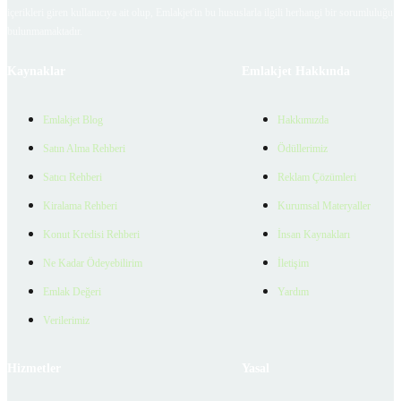
içerikleri giren kullanıcıya ait olup, Emlakjet'in bu hususlarla ilgili herhangi bir sorumluluğu
bulunmamaktadır.
Kaynaklar
Emlakjet Hakkında
Emlakjet Blog
Hakkımızda
Satın Alma Rehberi
Ödüllerimiz
Satıcı Rehberi
Reklam Çözümleri
Kiralama Rehberi
Kurumsal Materyaller
Konut Kredisi Rehberi
İnsan Kaynakları
Ne Kadar Ödeyebilirim
İletişim
Emlak Değeri
Yardım
Verilerimiz
Hizmetler
Yasal