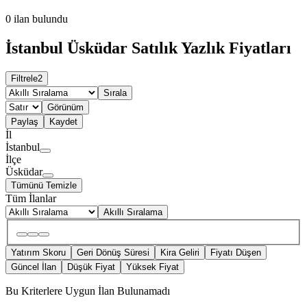
0
ilan bulundu
İstanbul Üsküdar Satılık Yazlık Fiyatları
Filtrele
2
Sırala
Görünüm
Paylaş
Kaydet
İl
İstanbul
İlçe
Üsküdar
Tümünü Temizle
Tüm İlanlar
Akıllı Sıralama
Yatırım Skoru
Geri Dönüş Süresi
Kira Geliri
Fiyatı Düşen
Güncel İlan
Düşük Fiyat
Yüksek Fiyat
Bu Kriterlere Uygun İlan Bulunamadı