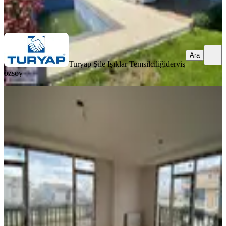
Turyap Şile Işıklar Temsilciliği
derviş özsoy
Ara
Ara
Turyap Şile Işıklar Temsilciliği
derviş
özsoy
SIFIR BİNA
Denize 100m | Panoramik Manzaralı
Lüks 3+1 Dubleks | Celaliye
Büyükçekmece, Celaliye Mahallesi
3+1
·
196 m²
·
2. Kat
·
11.04.2026
14.900.000 ₺
RECEP GÜNGÖREN GYD
Recep Güngören