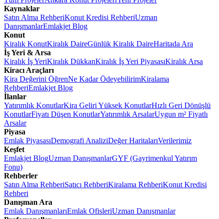
Kaynaklar
Satın Alma Rehberi
Konut Kredisi Rehberi
Uzman
Danışmanlar
Emlakjet Blog
Konut
Kiralık Konut
Kiralık Daire
Günlük Kiralık Daire
Haritada Ara
İş Yeri & Arsa
Kiralık İş Yeri
Kiralık Dükkan
Kiralık İş Yeri Piyasası
Kiralık Arsa
Kiracı Araçları
Kira Değerini Öğren
Ne Kadar Ödeyebilirim
Kiralama
Rehberi
Emlakjet Blog
İlanlar
Yatırımlık Konutlar
Kira Geliri Yüksek Konutlar
Hızlı Geri Dönüşlü
Konutlar
Fiyatı Düşen Konutlar
Yatırımlık Arsalar
Uygun m² Fiyatlı
Arsalar
Piyasa
Emlak Piyasası
Demografi Analizi
Değer Haritaları
Verilerimiz
Keşfet
Emlakjet Blog
Uzman Danışmanlar
GYF (Gayrimenkul Yatırım
Fonu)
Rehberler
Satın Alma Rehberi
Satıcı Rehberi
Kiralama Rehberi
Konut Kredisi
Rehberi
Danışman Ara
Emlak Danışmanları
Emlak Ofisleri
Uzman Danışmanlar