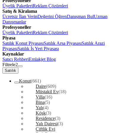
Profesyoneller
Üyelik Paketleri
Reklam Çözümleri
Satış & Kiralama
Ücretsiz İlan Verin
Değerini Öğren
Danışman Bul
Uzman
Danışmanlar
Profesyoneller
Üyelik Paketleri
Reklam Çözümleri
Piyasa
Satılık Konut Piyasası
Satılık Arsa Piyasası
Satılık Arazi
Piyasası
Satılık İş Yeri Piyasası
Kaynaklar
Satıcı Rehberi
Emlakjet Blog
Filtrele
2
Satılık
Konut
(661)
Daire
(609)
Müstakil Ev
(18)
Villa
(16)
Bina
(5)
Yalı
(4)
Köşk
(3)
Residence
(3)
Yalı Dairesi
(3)
Çiftlik Evi