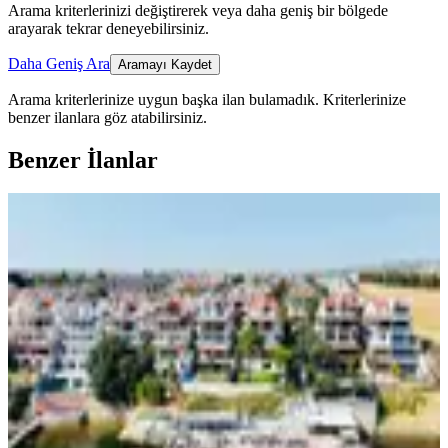
Arama kriterlerinizi değiştirerek veya daha geniş bir bölgede
arayarak tekrar deneyebilirsiniz.
Daha Geniş Ara
Aramayı Kaydet
Arama kriterlerinize uygun başka ilan bulamadık.
Kriterlerinize
benzer ilanlara göz atabilirsiniz.
Benzer İlanlar
YENİ
Selimpaşa İstif Kent'de Satılık 4+2
Ters Dubleks Ve 163 M² Arsa
Silivri, Selimpaşa Mahallesi
4+1
·
250 m²
·
Düz Giriş (Zemin)
·
04.08.2026
17.000.000 ₺
FIRST INVEST GAYRİMENKUL
Salim Erçıkan