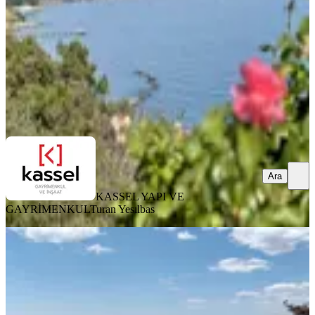
3+1
·
140 m²
·
Bahçe katı
·
18.06.2026
9.450.000 ₺
KASSEL YAPI VE GAYRİMENKUL
Turan Yesılbas
Ara
Ara
KASSEL YAPI VE
GAYRİMENKUL
Turan Yesılbas
MANZARALI
Büyük Erseven Levent Tatil Köyünde
Satılık 3+1 Bahçeli Daire
Silivri, Semizkumlar Mahallesi
3+1
·
150 m²
·
Bahçe katı
·
25.05.2026