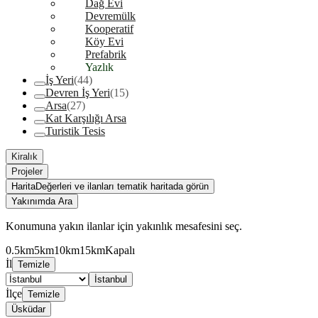
Dağ Evi
Devremülk
Kooperatif
Köy Evi
Prefabrik
Yazlık
İş Yeri
(44)
Devren İş Yeri
(15)
Arsa
(27)
Kat Karşılığı Arsa
Turistik Tesis
Kiralık
Projeler
Harita
Değerleri ve ilanları tematik haritada görün
Yakınımda Ara
Konumuna yakın ilanlar için yakınlık mesafesini seç.
0.5km
5km
10km
15km
Kapalı
İl
Temizle
İstanbul
İlçe
Temizle
Üsküdar