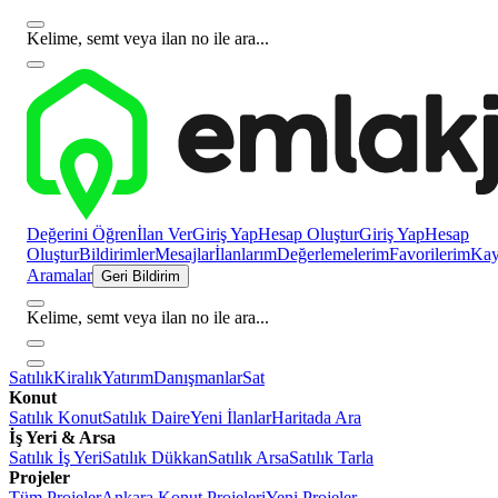
Kelime, semt veya ilan no ile ara...
Değerini Öğren
İlan Ver
Giriş Yap
Hesap Oluştur
Giriş Yap
Hesap
Oluştur
Bildirimler
Mesajlar
İlanlarım
Değerlemelerim
Favorilerim
Kayı
Aramalar
Geri Bildirim
Kelime, semt veya ilan no ile ara...
Satılık
Kiralık
Yatırım
Danışmanlar
Sat
Konut
Satılık Konut
Satılık Daire
Yeni İlanlar
Haritada Ara
İş Yeri & Arsa
Satılık İş Yeri
Satılık Dükkan
Satılık Arsa
Satılık Tarla
Projeler
Tüm Projeler
Ankara Konut Projeleri
Yeni Projeler