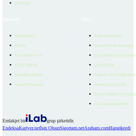
Verilerimiz
Hizmetler
Yasal
Danışman Bul
Kullanım Koşulları
Projeler
Bireysel Üyelik Sözleşmesi
Ücretsiz İlan Verin
Çerez Politikası ve Aydınlat
Üyelik Paketleri
Çerez Ayarları
EmlakZeka Asistan
Kullanıcı Veri Gizliliği Bildi
Uzman Danışmanlar
Ziyaretçi Veri Gizliliği
Müşteri Yetkilisi Veri Gizlili
Aday Aydınlatma Metni
Emlakjet bir
grup şirketidir.
Endeksa
Kariyer.net
İşin Olsun
Sigortam.net
Arabam.com
Hangikredi