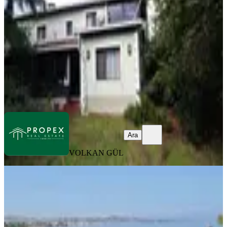
5+1
·
250 m²
·
Bahçe katı
·
19.06.2026
12.900.000 ₺
VOLKAN GÜL
Ara
Ara
VOLKAN GÜL
MANZARALI
[kassel Yapı] Mimaş Tatil Sitesinde -
Havuzlu- 3+1 Bahçe Dubleks
Silivri, Selimpaşa Mahallesi