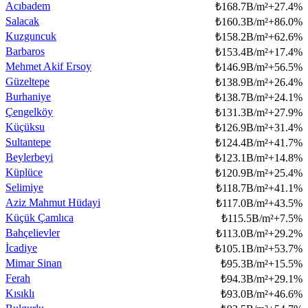
Acıbadem
₺
168.7B/m²
+
27.4
%
Salacak
₺
160.3B/m²
+
86.0
%
Kuzguncuk
₺
158.2B/m²
+
62.6
%
Barbaros
₺
153.4B/m²
+
17.4
%
Mehmet Akif Ersoy
₺
146.9B/m²
+
56.5
%
Güzeltepe
₺
138.9B/m²
+
26.4
%
Burhaniye
₺
138.7B/m²
+
24.1
%
Çengelköy
₺
131.3B/m²
+
27.9
%
Küçüksu
₺
126.9B/m²
+
31.4
%
Sultantepe
₺
124.4B/m²
+
41.7
%
Beylerbeyi
₺
123.1B/m²
+
14.8
%
Küplüce
₺
120.9B/m²
+
25.4
%
Selimiye
₺
118.7B/m²
+
41.1
%
Aziz Mahmut Hüdayi
₺
117.0B/m²
+
43.5
%
Küçük Çamlıca
₺
115.5B/m²
+
7.5
%
Bahçelievler
₺
113.0B/m²
+
29.2
%
İcadiye
₺
105.1B/m²
+
53.7
%
Mimar Sinan
₺
95.3B/m²
+
15.5
%
Ferah
₺
94.3B/m²
+
29.1
%
Kısıklı
₺
93.0B/m²
+
46.6
%