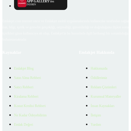
APP GALLERY
'den
İNDİRİN
Emlakjet.com internet sitesi ve Emlakjet mobil uygulamalarında kullanıcılar tarafından sağlana
ilan, bilgi, içerik ve görselin gerçekliği, orijinalliği, güvenilirliği ve doğruluğuna ilişkin soru
içerikleri giren kullanıcıya ait olup, Emlakjet'in bu hususlarla ilgili herhangi bir sorumluluğu
bulunmamaktadır.
Kaynaklar
Emlakjet Hakkında
Emlakjet Blog
Hakkımızda
Satın Alma Rehberi
Ödüllerimiz
Satıcı Rehberi
Reklam Çözümleri
Kiralama Rehberi
Kurumsal Materyaller
Konut Kredisi Rehberi
İnsan Kaynakları
Ne Kadar Ödeyebilirim
İletişim
Emlak Değeri
Yardım