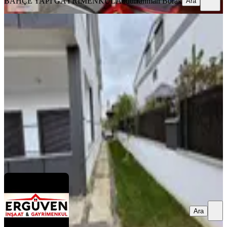
BAHÇE YAPI GAYRİMENKUL
Abdurrahman Borak
Ara
SIFIR BİNA
Denize Yürüme 15dk Mühteşem Deniz
Manzaralı Mustakil Villa
Silivri, Çanta Balaban Mahallesi
6+2
·
400 m²
·
3. Kat
·
20.01.2026
16.500.000 ₺
ERGÜVEN İNŞAAT & GAYRİMENKUL
Mehmet E.
Ara
Ara