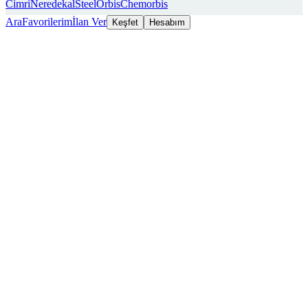
Cimri
Neredekal
SteelOrbis
Chemorbis
Ara
Favorilerim
İlan Ver
Keşfet
Hesabım