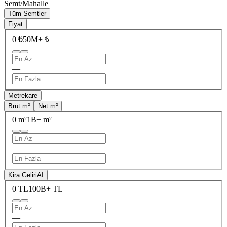
Semt/Mahalle
Tüm Semtler
Fiyat
0 ₺
50M+ ₺
—
Metrekare
Brüt m²
Net m²
0 m²
1B+ m²
—
Kira Geliri
AI
0 TL
100B+ TL
—