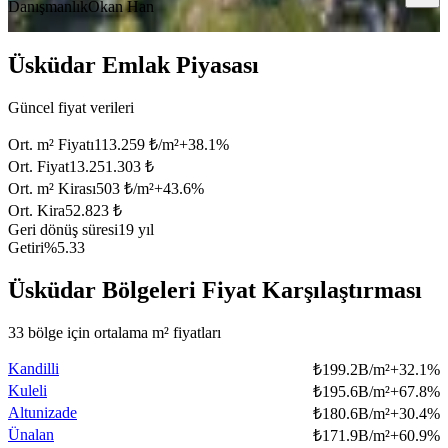
Danışmanlık
Okan Han
Üsküdar Emlak Piyasası
Güncel fiyat verileri
Ort. m² Fiyatı
113.259 ₺/m²
+
38.1
%
Ort. Fiyat
13.251.303 ₺
Ort. m² Kirası
503 ₺/m²
+
43.6
%
Ort. Kira
52.823 ₺
Geri dönüş süresi
19 yıl
Getiri
%5.33
Üsküdar Bölgeleri Fiyat Karşılaştırması
33 bölge için ortalama m² fiyatları
Kandilli
₺
199.2B/m²
+
32.1
%
Kuleli
₺
195.6B/m²
+
67.8
%
Altunizade
₺
180.6B/m²
+
30.4
%
Ünalan
₺
171.9B/m²
+
60.9
%