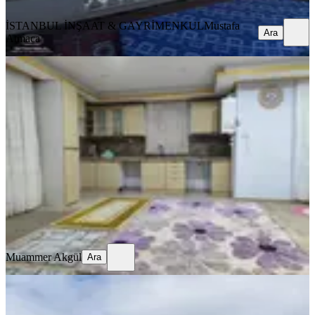
Ara
İSTANBUL İNŞAAT & GAYRİMENKUL
Mustafa
Ara
Atmaca
MANZARALI
Sahibinden Acil Satılık Müstakil
Yazlık
Çatalca, Çanakça Mahallesi
2+1
·
146 m²
·
Düz Giriş (Zemin)
·
16.07.2026
4.700.000 ₺
Muammer Akgül
Ara
Muammer Akgül
Ara
MANZARALI
Silivri Ortaköy'de Satılık Yazlık Ev