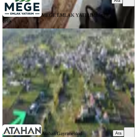
Ara
MEGE EMLAK YATIRIM
tolga
çelik
KOMBİLİ
Çatalça İhsaniyede Köye Yakın 1
Dönüm İçinde Lüks Eşyalı Yazlık
Çatalca, İhsaniye Mahallesi
2+1
·
1000 m²
·
Villa tipi
·
09.02.2026
20.000.000 ₺
Atahan Gayrimenkul Danışmanlık
Okan Han
Ara
Atahan Gayrimenkul
Ara