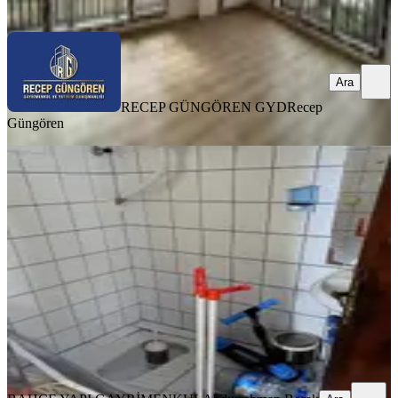
Ara
Ara
RECEP GÜNGÖREN GYD
Recep
Güngören
MANZARALI
Gümüşyakada Da Satılık 5+1 Villa
Denize 100 Metre Mesafede
Silivri, Gümüşyaka Mahallesi
5+1
·
180 m²
·
1. Kat
·
09.04.2026
5.950.000 ₺
BAHÇE YAPI GAYRİMENKUL
Abdurrahman Borak
Ara