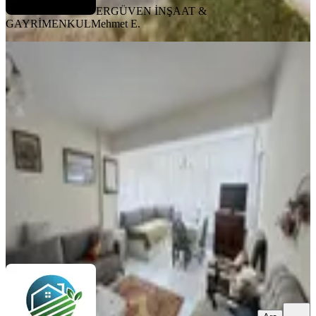
ERGÜVEN İNŞAAT &
GAYRİMENKUL
Mehmet E.
MANZARALI
Mege Den Silivri Selimpaşa Satılık
2+1 Yazlık Daire
Silivri, Selimpaşa Mahallesi
2+1
·
105 m²
·
Bahçe katı
·
12.01.2026
3.650.000 ₺
MEGE EMLAK YATIRIM
tolga çelik
Ara