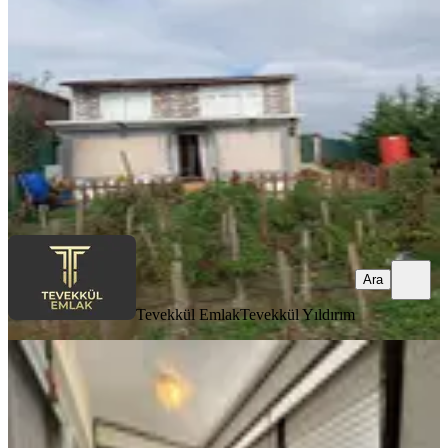
Silivri, Ortaköy Mahallesi
3+1
·
100 m²
·
1. Kat
·
06.07.2026
2.750.000 ₺
Tevekkül Emlak
Tevekkül Yıldırım
Ara
Ara
Tevekkül Emlak
Tevekkül Yıldırım
BALKONLU
Büyükçekmece Kumburgaz Deniz
Kenarı 2+1 Satılık Yazlık Daire
Büyükçekmece, Kamiloba Mahallesi