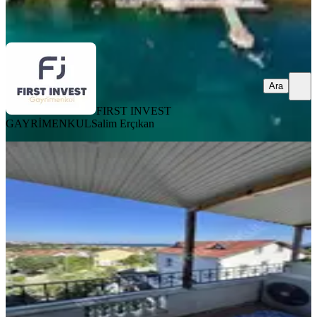
Ara
Ara
FIRST INVEST
GAYRİMENKUL
Salim Erçıkan
ŞÖMİNELİ
Silivri'de 130 M2 Deniz Manzaralı,
Bahçeli 2+2 Dubleks Daire
Silivri, Çanta Balaban Mahallesi
2+2
·
160 m²
·
2. Kat
·
18.07.2026
6.500.000 ₺
İSTANBUL İNŞAAT & GAYRİMENKUL
Mustafa Atmaca