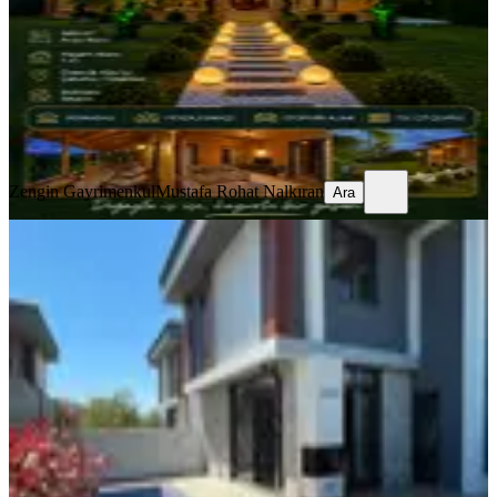
1+1
·
365 m²
·
Villa tipi
·
01.05.2026
6.500.000 ₺
Geri Dönüş:
22 yıl
Zengin Gayrimenkul
Mustafa Rohat Nalkıran
Ara
Zengin Gayrimenkul
Mustafa Rohat Nalkıran
Ara
SIFIR BİNA
Turyap Şile Girişi Güvenlikli Sitede
Müstakil Havuzlu 3+1 Villa.
Şile, Kumbaba Mahallesi
3+1
·
156 m²
·
Düz Giriş (Zemin)
·
20.04.2026
17.500.000 ₺