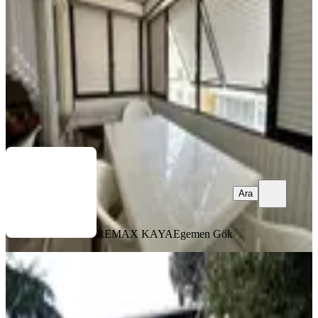
2+1
·
105 m²
·
4. Kat
·
20.06.2026
2.475.000 ₺
Yatırım Skoru
:
63
Fırsat
REMAX KAYA
Egemen Gök
Ara
Ara
REMAX KAYA
Egemen Gök
MANZARALI
Çatalca Yalıköyde 2 Katlı Sahile
Yakın Kargir Ev
Çatalca, Yalıköy Mahallesi