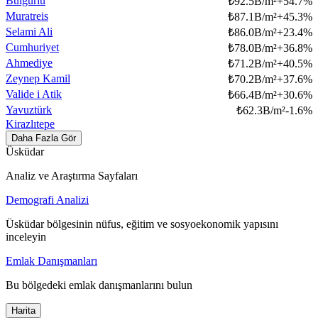
Bulgurlu
₺
92.5B/m²
+
54.7
%
Muratreis
₺
87.1B/m²
+
45.3
%
Selami Ali
₺
86.0B/m²
+
23.4
%
Cumhuriyet
₺
78.0B/m²
+
36.8
%
Ahmediye
₺
71.2B/m²
+
40.5
%
Zeynep Kamil
₺
70.2B/m²
+
37.6
%
Valide i Atik
₺
66.4B/m²
+
30.6
%
Yavuztürk
₺
62.3B/m²
-1.6
%
Kirazlıtepe
Daha Fazla Gör
Üsküdar
Analiz ve Araştırma Sayfaları
Demografi Analizi
Üsküdar bölgesinin nüfus, eğitim ve sosyoekonomik yapısını
inceleyin
Emlak Danışmanları
Bu bölgedeki emlak danışmanlarını bulun
Harita