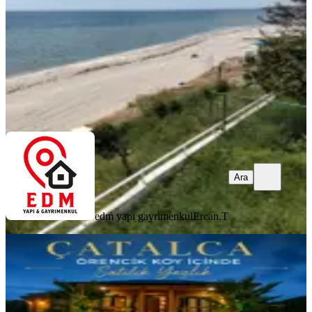
13.950.000 ₺
edm yapı gayrimenkul
Ercan.T
Ara
Ara
edm yapı gayrimenkul
Ercan.T
Çatalca Örencik’te Satılık Özel Yazlık
Fırsatı 🌿
Çatalca, Örencik Mahallesi