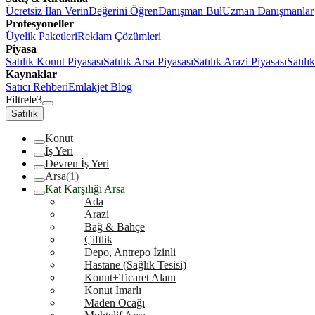
Ücretsiz İlan Verin
Değerini Öğren
Danışman Bul
Uzman Danışmanlar
Profesyoneller
Üyelik Paketleri
Reklam Çözümleri
Piyasa
Satılık Konut Piyasası
Satılık Arsa Piyasası
Satılık Arazi Piyasası
Satılı
Kaynaklar
Satıcı Rehberi
Emlakjet Blog
Filtrele
3
Satılık
Konut
İş Yeri
Devren İş Yeri
Arsa
(1)
Kat Karşılığı Arsa
Ada
Arazi
Bağ & Bahçe
Çiftlik
Depo, Antrepo İzinli
Hastane (Sağlık Tesisi)
Konut+Ticaret Alanı
Konut İmarlı
Maden Ocağı