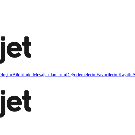
luştur
Bildirimler
Mesajlar
İlanlarım
Değerlemelerim
Favorilerim
Kayıtlı 