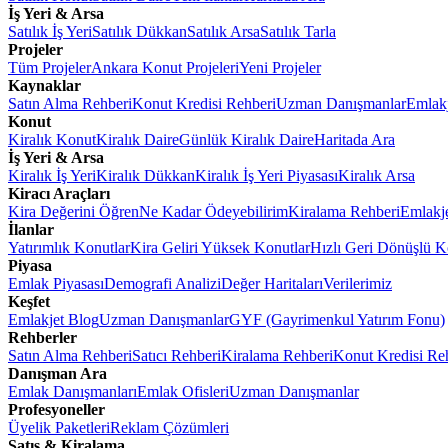
İş Yeri & Arsa
Satılık İş Yeri
Satılık Dükkan
Satılık Arsa
Satılık Tarla
Projeler
Tüm Projeler
Ankara Konut Projeleri
Yeni Projeler
Kaynaklar
Satın Alma Rehberi
Konut Kredisi Rehberi
Uzman Danışmanlar
Emlakj
Konut
Kiralık Konut
Kiralık Daire
Günlük Kiralık Daire
Haritada Ara
İş Yeri & Arsa
Kiralık İş Yeri
Kiralık Dükkan
Kiralık İş Yeri Piyasası
Kiralık Arsa
Kiracı Araçları
Kira Değerini Öğren
Ne Kadar Ödeyebilirim
Kiralama Rehberi
Emlakj
İlanlar
Yatırımlık Konutlar
Kira Geliri Yüksek Konutlar
Hızlı Geri Dönüşlü K
Piyasa
Emlak Piyasası
Demografi Analizi
Değer Haritaları
Verilerimiz
Keşfet
Emlakjet Blog
Uzman Danışmanlar
GYF (Gayrimenkul Yatırım Fonu)
Rehberler
Satın Alma Rehberi
Satıcı Rehberi
Kiralama Rehberi
Konut Kredisi Re
Danışman Ara
Emlak Danışmanları
Emlak Ofisleri
Uzman Danışmanlar
Profesyoneller
Üyelik Paketleri
Reklam Çözümleri
Satış & Kiralama