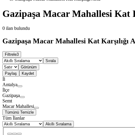
Gazipaşa Macar Mahallesi Kat K
0
ilan bulundu
Gazipaşa Macar Mahallesi Kat Karşılığı A
Filtrele
3
Sırala
Görünüm
Paylaş
Kaydet
İl
Antalya
İlçe
Gazipaşa
Semt
Macar Mahallesi
Tümünü Temizle
Tüm İlanlar
Akıllı Sıralama