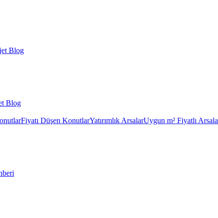
et Blog
et Blog
onutlar
Fiyatı Düşen Konutlar
Yatırımlık Arsalar
Uygun m² Fiyatlı Arsala
hberi