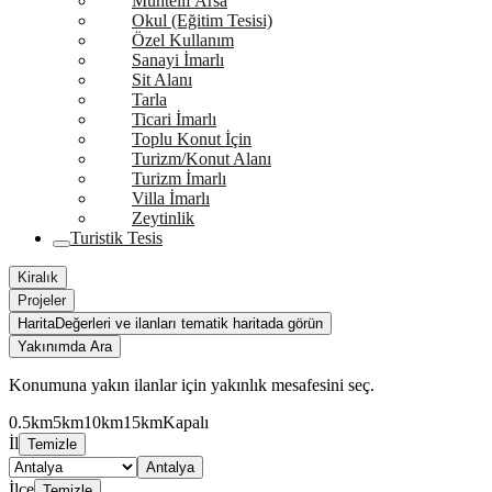
Muhtelif Arsa
Okul (Eğitim Tesisi)
Özel Kullanım
Sanayi İmarlı
Sit Alanı
Tarla
Ticari İmarlı
Toplu Konut İçin
Turizm/Konut Alanı
Turizm İmarlı
Villa İmarlı
Zeytinlik
Turistik Tesis
Kiralık
Projeler
Harita
Değerleri ve ilanları tematik haritada görün
Yakınımda Ara
Konumuna yakın ilanlar için yakınlık mesafesini seç.
0.5km
5km
10km
15km
Kapalı
İl
Temizle
Antalya
İlçe
Temizle