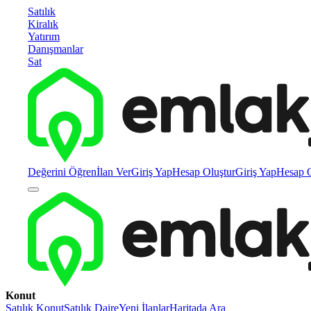
Satılık
Kiralık
Yatırım
Danışmanlar
Sat
Değerini Öğren
İlan Ver
Giriş Yap
Hesap Oluştur
Giriş Yap
Hesap O
Konut
Satılık Konut
Satılık Daire
Yeni İlanlar
Haritada Ara