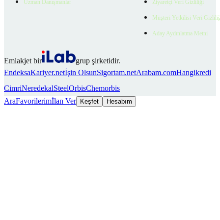
Uzman Danışmanlar
Ziyaretçi Veri Gizliliği
Müşteri Yetkilisi Veri Gizlili
Aday Aydınlatma Metni
Emlakjet bir
grup şirketidir.
Endeksa
Kariyer.net
İşin Olsun
Sigortam.net
Arabam.com
Hangikredi
Cimri
Neredekal
SteelOrbis
Chemorbis
Ara
Favorilerim
İlan Ver
Keşfet
Hesabım