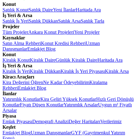
Konut
Satılık Konut
Satılık Daire
Yeni İlanlar
Haritada Ara
İş Yeri & Arsa
Satılık İş Yeri
Satılık Dükkan
Satılık Arsa
Satılık Tarla
Projeler
Tüm Projeler
Ankara Konut Projeleri
Yeni Projeler
Kaynaklar
Satın Alma Rehberi
Konut Kredisi Rehberi
Uzman
Danışmanlar
Emlakjet Blog
Konut
Kiralık Konut
Kiralık Daire
Günlük Kiralık Daire
Haritada Ara
İş Yeri & Arsa
Kiralık İş Yeri
Kiralık Dükkan
Kiralık İş Yeri Piyasası
Kiralık Arsa
Kiracı Araçları
Kira Değerini Öğren
Ne Kadar Ödeyebilirim
Kiralama
Rehberi
Emlakjet Blog
İlanlar
Yatırımlık Konutlar
Kira Geliri Yüksek Konutlar
Hızlı Geri Dönüşlü
Konutlar
Fiyatı Düşen Konutlar
Yatırımlık Arsalar
Uygun m² Fiyatlı
Arsalar
Piyasa
Emlak Piyasası
Demografi Analizi
Değer Haritaları
Verilerimiz
Keşfet
Emlakjet Blog
Uzman Danışmanlar
GYF (Gayrimenkul Yatırım
Fonu)