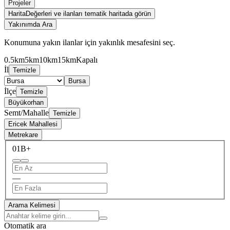
Projeler
Harita
Değerleri ve ilanları tematik haritada görün
Yakınımda Ara
Konumuna yakın ilanlar için yakınlık mesafesini seç.
0.5km
5km
10km
15km
Kapalı
İl
Temizle
Bursa
İlçe
Temizle
Büyükorhan
Semt/Mahalle
Temizle
Ericek Mahallesi
Metrekare
0
1B+
—
Arama Kelimesi
Otomatik ara