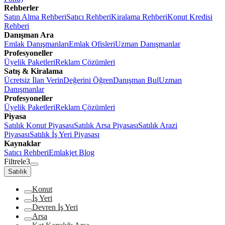
Rehberler
Satın Alma Rehberi
Satıcı Rehberi
Kiralama Rehberi
Konut Kredisi
Rehberi
Danışman Ara
Emlak Danışmanları
Emlak Ofisleri
Uzman Danışmanlar
Profesyoneller
Üyelik Paketleri
Reklam Çözümleri
Satış & Kiralama
Ücretsiz İlan Verin
Değerini Öğren
Danışman Bul
Uzman
Danışmanlar
Profesyoneller
Üyelik Paketleri
Reklam Çözümleri
Piyasa
Satılık Konut Piyasası
Satılık Arsa Piyasası
Satılık Arazi
Piyasası
Satılık İş Yeri Piyasası
Kaynaklar
Satıcı Rehberi
Emlakjet Blog
Filtrele
3
Satılık
Konut
İş Yeri
Devren İş Yeri
Arsa