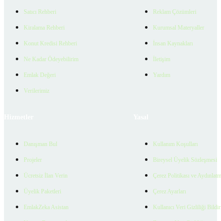
Satıcı Rehberi
Reklam Çözümleri
Kiralama Rehberi
Kurumsal Materyaller
Konut Kredisi Rehberi
İnsan Kaynakları
Ne Kadar Ödeyebilirim
İletişim
Emlak Değeri
Yardım
Verilerimiz
Hizmetler
Yasal
Danışman Bul
Kullanım Koşulları
Projeler
Bireysel Üyelik Sözleşmesi
Ücretsiz İlan Verin
Çerez Politikası ve Aydınlat
Üyelik Paketleri
Çerez Ayarları
EmlakZeka Asistan
Kullanıcı Veri Gizliliği Bildi