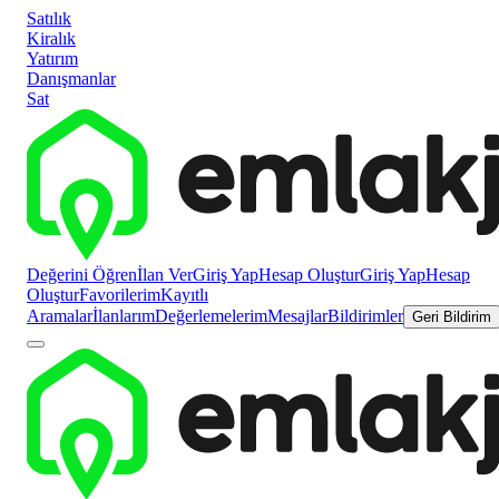
Satılık
Kiralık
Yatırım
Danışmanlar
Sat
Değerini Öğren
İlan Ver
Giriş Yap
Hesap Oluştur
Giriş Yap
Hesap
Oluştur
Favorilerim
Kayıtlı
Aramalar
İlanlarım
Değerlemelerim
Mesajlar
Bildirimler
Geri Bildirim