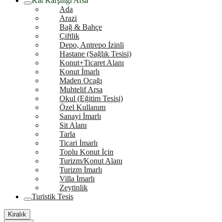
Kat Karşılığı Arsa
Ada
Arazi
Bağ & Bahçe
Çiftlik
Depo, Antrepo İzinli
Hastane (Sağlık Tesisi)
Konut+Ticaret Alanı
Konut İmarlı
Maden Ocağı
Muhtelif Arsa
Okul (Eğitim Tesisi)
Özel Kullanım
Sanayi İmarlı
Sit Alanı
Tarla
Ticari İmarlı
Toplu Konut İçin
Turizm/Konut Alanı
Turizm İmarlı
Villa İmarlı
Zeytinlik
Turistik Tesis
Kiralık