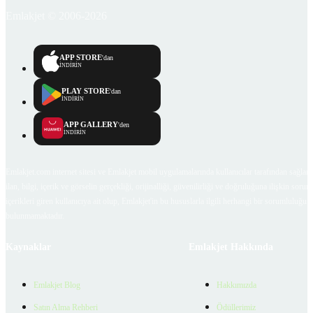
Emlakjet © 2006-2026
APP STORE
'dan
İNDİRİN
PLAY STORE
'dan
İNDİRİN
APP GALLERY
'den
İNDİRİN
Emlakjet.com internet sitesi ve Emlakjet mobil uygulamalarında kullanıcılar tarafından sağlana
ilan, bilgi, içerik ve görselin gerçekliği, orijinalliği, güvenilirliği ve doğruluğuna ilişkin soru
içerikleri giren kullanıcıya ait olup, Emlakjet'in bu hususlarla ilgili herhangi bir sorumluluğu
bulunmamaktadır.
Kaynaklar
Emlakjet Hakkında
Emlakjet Blog
Hakkımızda
Satın Alma Rehberi
Ödüllerimiz