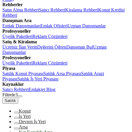
Rehberler
Satın Alma Rehberi
Satıcı Rehberi
Kiralama Rehberi
Konut Kredisi
Rehberi
Danışman Ara
Emlak Danışmanları
Emlak Ofisleri
Uzman Danışmanlar
Profesyoneller
Üyelik Paketleri
Reklam Çözümleri
Satış & Kiralama
Ücretsiz İlan Verin
Değerini Öğren
Danışman Bul
Uzman
Danışmanlar
Profesyoneller
Üyelik Paketleri
Reklam Çözümleri
Piyasa
Satılık Konut Piyasası
Satılık Arsa Piyasası
Satılık Arazi
Piyasası
Satılık İş Yeri Piyasası
Kaynaklar
Satıcı Rehberi
Emlakjet Blog
Filtrele
3
Satılık
Konut
İş Yeri
Devren İş Yeri
Arsa