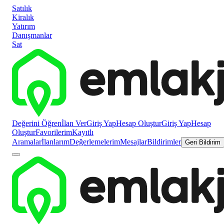
Satılık
Kiralık
Yatırım
Danışmanlar
Sat
Değerini Öğren
İlan Ver
Giriş Yap
Hesap Oluştur
Giriş Yap
Hesap
Oluştur
Favorilerim
Kayıtlı
Aramalar
İlanlarım
Değerlemelerim
Mesajlar
Bildirimler
Geri Bildirim