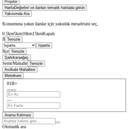
Projeler
Harita
Değerleri ve ilanları tematik haritada görün
Yakınımda Ara
Konumuna yakın ilanlar için yakınlık mesafesini seç.
0.5km
5km
10km
15km
Kapalı
İl
Temizle
Isparta
İlçe
Temizle
Şarkikaraağaç
Semt/Mahalle
Temizle
Asılkale Mahallesi
Metrekare
0
1B+
—
Arama Kelimesi
Otomatik ara