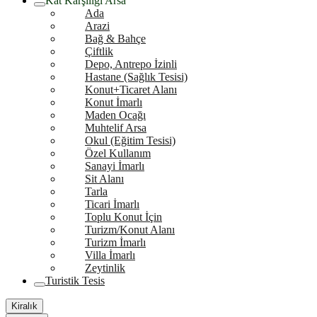
Kat Karşılığı Arsa
Ada
Arazi
Bağ & Bahçe
Çiftlik
Depo, Antrepo İzinli
Hastane (Sağlık Tesisi)
Konut+Ticaret Alanı
Konut İmarlı
Maden Ocağı
Muhtelif Arsa
Okul (Eğitim Tesisi)
Özel Kullanım
Sanayi İmarlı
Sit Alanı
Tarla
Ticari İmarlı
Toplu Konut İçin
Turizm/Konut Alanı
Turizm İmarlı
Villa İmarlı
Zeytinlik
Turistik Tesis
Kiralık