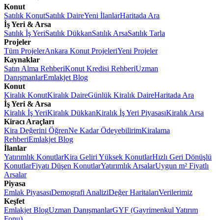
Konut
Satılık Konut
Satılık Daire
Yeni İlanlar
Haritada Ara
İş Yeri & Arsa
Satılık İş Yeri
Satılık Dükkan
Satılık Arsa
Satılık Tarla
Projeler
Tüm Projeler
Ankara Konut Projeleri
Yeni Projeler
Kaynaklar
Satın Alma Rehberi
Konut Kredisi Rehberi
Uzman
Danışmanlar
Emlakjet Blog
Konut
Kiralık Konut
Kiralık Daire
Günlük Kiralık Daire
Haritada Ara
İş Yeri & Arsa
Kiralık İş Yeri
Kiralık Dükkan
Kiralık İş Yeri Piyasası
Kiralık Arsa
Kiracı Araçları
Kira Değerini Öğren
Ne Kadar Ödeyebilirim
Kiralama
Rehberi
Emlakjet Blog
İlanlar
Yatırımlık Konutlar
Kira Geliri Yüksek Konutlar
Hızlı Geri Dönüşlü
Konutlar
Fiyatı Düşen Konutlar
Yatırımlık Arsalar
Uygun m² Fiyatlı
Arsalar
Piyasa
Emlak Piyasası
Demografi Analizi
Değer Haritaları
Verilerimiz
Keşfet
Emlakjet Blog
Uzman Danışmanlar
GYF (Gayrimenkul Yatırım
Fonu)