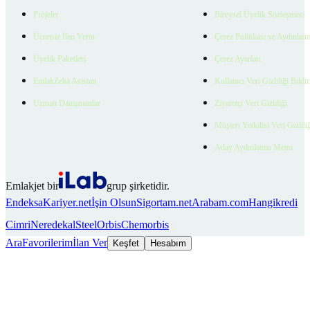
Projeler
Bireysel Üyelik Sözleşmesi
Ücretsiz İlan Verin
Çerez Politikası ve Aydınlat
Üyelik Paketleri
Çerez Ayarları
EmlakZeka Asistan
Kullanıcı Veri Gizliliği Bildi
Uzman Danışmanlar
Ziyaretçi Veri Gizliliği
Müşteri Yetkilisi Veri Gizlili
Aday Aydınlatma Metni
Emlakjet bir
grup şirketidir.
Endeksa
Kariyer.net
İşin Olsun
Sigortam.net
Arabam.com
Hangikredi
Cimri
Neredekal
SteelOrbis
Chemorbis
Ara
Favorilerim
İlan Ver
Keşfet
Hesabım