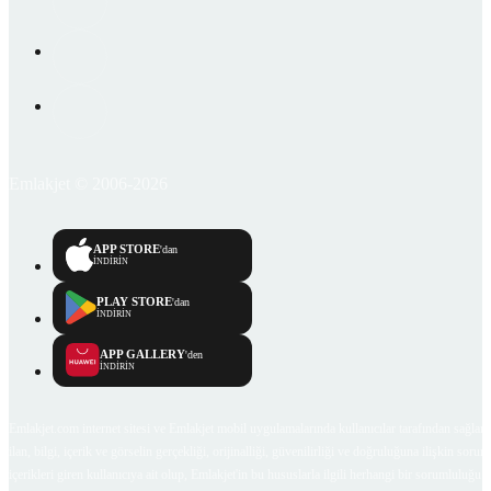
Emlakjet © 2006-2026
APP STORE
'dan
İNDİRİN
PLAY STORE
'dan
İNDİRİN
APP GALLERY
'den
İNDİRİN
Emlakjet.com internet sitesi ve Emlakjet mobil uygulamalarında kullanıcılar tarafından sağlana
ilan, bilgi, içerik ve görselin gerçekliği, orijinalliği, güvenilirliği ve doğruluğuna ilişkin soru
içerikleri giren kullanıcıya ait olup, Emlakjet'in bu hususlarla ilgili herhangi bir sorumluluğu