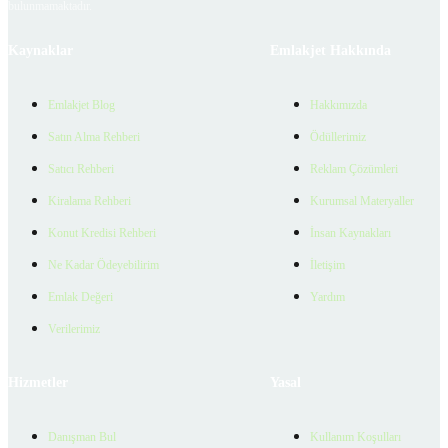
bulunmamaktadır.
Kaynaklar
Emlakjet Hakkında
Emlakjet Blog
Hakkımızda
Satın Alma Rehberi
Ödüllerimiz
Satıcı Rehberi
Reklam Çözümleri
Kiralama Rehberi
Kurumsal Materyaller
Konut Kredisi Rehberi
İnsan Kaynakları
Ne Kadar Ödeyebilirim
İletişim
Emlak Değeri
Yardım
Verilerimiz
Hizmetler
Yasal
Danışman Bul
Kullanım Koşulları