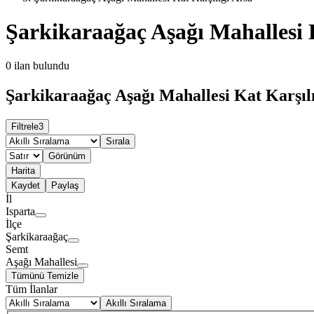
Şarkikaraağaç Aşağı Mahallesi 
0
ilan bulundu
Şarkikaraağaç Aşağı Mahallesi Kat Karşılı
Filtrele
3
Sırala
Görünüm
Harita
Kaydet
Paylaş
İl
Isparta
İlçe
Şarkikaraağaç
Semt
Aşağı Mahallesi
Tümünü Temizle
Tüm İlanlar
Akıllı Sıralama