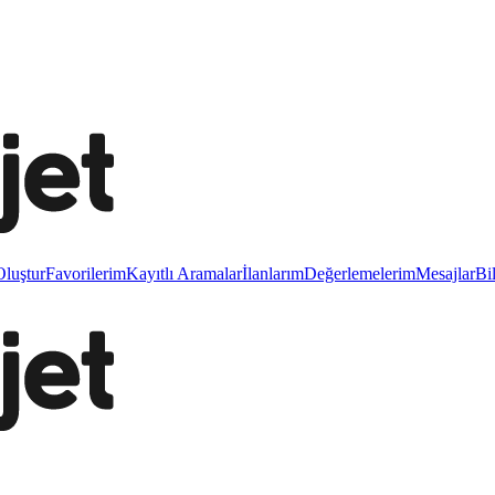
luştur
Favorilerim
Kayıtlı Aramalar
İlanlarım
Değerlemelerim
Mesajlar
Bi