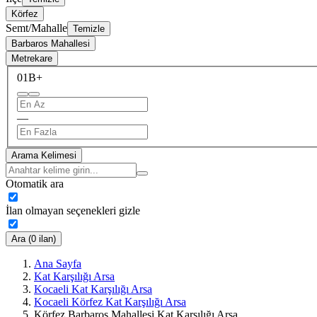
Körfez
Semt/Mahalle
Temizle
Barbaros Mahallesi
Metrekare
0
1B+
—
Arama Kelimesi
Otomatik ara
İlan olmayan seçenekleri gizle
Ara (0 ilan)
Ana Sayfa
Kat Karşılığı Arsa
Kocaeli Kat Karşılığı Arsa
Kocaeli Körfez Kat Karşılığı Arsa
Körfez Barbaros Mahallesi Kat Karşılığı Arsa