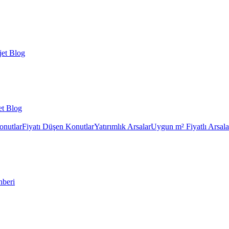
et Blog
et Blog
onutlar
Fiyatı Düşen Konutlar
Yatırımlık Arsalar
Uygun m² Fiyatlı Arsala
hberi