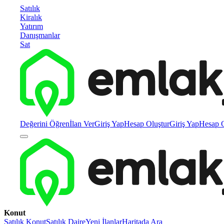
Satılık
Kiralık
Yatırım
Danışmanlar
Sat
Değerini Öğren
İlan Ver
Giriş Yap
Hesap Oluştur
Giriş Yap
Hesap O
Konut
Satılık Konut
Satılık Daire
Yeni İlanlar
Haritada Ara