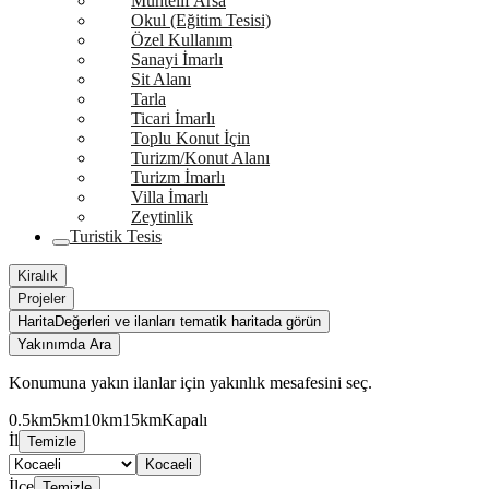
Muhtelif Arsa
Okul (Eğitim Tesisi)
Özel Kullanım
Sanayi İmarlı
Sit Alanı
Tarla
Ticari İmarlı
Toplu Konut İçin
Turizm/Konut Alanı
Turizm İmarlı
Villa İmarlı
Zeytinlik
Turistik Tesis
Kiralık
Projeler
Harita
Değerleri ve ilanları tematik haritada görün
Yakınımda Ara
Konumuna yakın ilanlar için yakınlık mesafesini seç.
0.5km
5km
10km
15km
Kapalı
İl
Temizle
Kocaeli
İlçe
Temizle