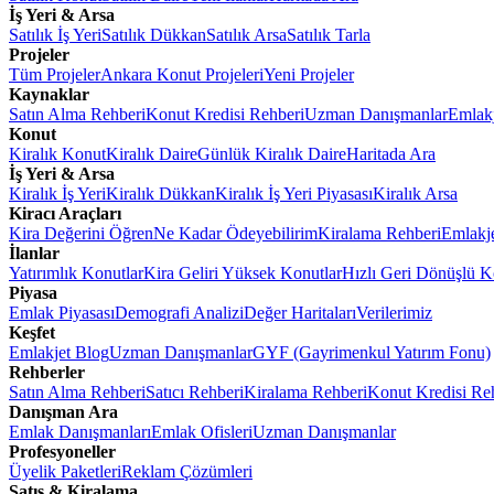
İş Yeri & Arsa
Satılık İş Yeri
Satılık Dükkan
Satılık Arsa
Satılık Tarla
Projeler
Tüm Projeler
Ankara Konut Projeleri
Yeni Projeler
Kaynaklar
Satın Alma Rehberi
Konut Kredisi Rehberi
Uzman Danışmanlar
Emlakj
Konut
Kiralık Konut
Kiralık Daire
Günlük Kiralık Daire
Haritada Ara
İş Yeri & Arsa
Kiralık İş Yeri
Kiralık Dükkan
Kiralık İş Yeri Piyasası
Kiralık Arsa
Kiracı Araçları
Kira Değerini Öğren
Ne Kadar Ödeyebilirim
Kiralama Rehberi
Emlakj
İlanlar
Yatırımlık Konutlar
Kira Geliri Yüksek Konutlar
Hızlı Geri Dönüşlü K
Piyasa
Emlak Piyasası
Demografi Analizi
Değer Haritaları
Verilerimiz
Keşfet
Emlakjet Blog
Uzman Danışmanlar
GYF (Gayrimenkul Yatırım Fonu)
Rehberler
Satın Alma Rehberi
Satıcı Rehberi
Kiralama Rehberi
Konut Kredisi Re
Danışman Ara
Emlak Danışmanları
Emlak Ofisleri
Uzman Danışmanlar
Profesyoneller
Üyelik Paketleri
Reklam Çözümleri
Satış & Kiralama