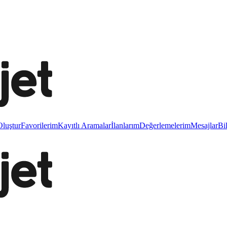
luştur
Favorilerim
Kayıtlı Aramalar
İlanlarım
Değerlemelerim
Mesajlar
Bi