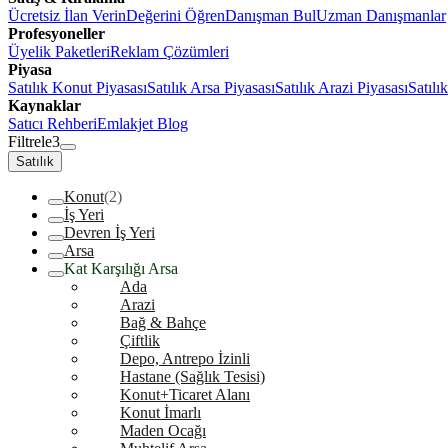
Ücretsiz İlan Verin
Değerini Öğren
Danışman Bul
Uzman Danışmanlar
Profesyoneller
Üyelik Paketleri
Reklam Çözümleri
Piyasa
Satılık Konut Piyasası
Satılık Arsa Piyasası
Satılık Arazi Piyasası
Satılı
Kaynaklar
Satıcı Rehberi
Emlakjet Blog
Filtrele
3
Satılık
Konut
(2)
İş Yeri
Devren İş Yeri
Arsa
Kat Karşılığı Arsa
Ada
Arazi
Bağ & Bahçe
Çiftlik
Depo, Antrepo İzinli
Hastane (Sağlık Tesisi)
Konut+Ticaret Alanı
Konut İmarlı
Maden Ocağı