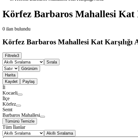
Körfez Barbaros Mahallesi Kat 
0
ilan bulundu
Körfez Barbaros Mahallesi Kat Karşılığı A
Filtrele
3
Sırala
Görünüm
Harita
Kaydet
Paylaş
İl
Kocaeli
İlçe
Körfez
Semt
Barbaros Mahallesi
Tümünü Temizle
Tüm İlanlar
Akıllı Sıralama