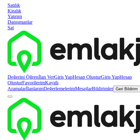
Satılık
Kiralık
Yatırım
Danışmanlar
Sat
Değerini Öğren
İlan Ver
Giriş Yap
Hesap Oluştur
Giriş Yap
Hesap
Oluştur
Favorilerim
Kayıtlı
Aramalar
İlanlarım
Değerlemelerim
Mesajlar
Bildirimler
Geri Bildirim