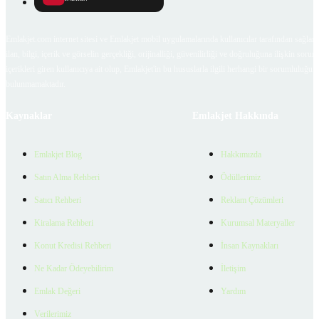
Emlakjet.com internet sitesi ve Emlakjet mobil uygulamalarında kullanıcılar tarafından sağlana
ilan, bilgi, içerik ve görselin gerçekliği, orijinalliği, güvenilirliği ve doğruluğuna ilişkin soru
içerikleri giren kullanıcıya ait olup, Emlakjet'in bu hususlarla ilgili herhangi bir sorumluluğu
bulunmamaktadır.
Kaynaklar
Emlakjet Hakkında
Emlakjet Blog
Hakkımızda
Satın Alma Rehberi
Ödüllerimiz
Satıcı Rehberi
Reklam Çözümleri
Kiralama Rehberi
Kurumsal Materyaller
Konut Kredisi Rehberi
İnsan Kaynakları
Ne Kadar Ödeyebilirim
İletişim
Emlak Değeri
Yardım
Verilerimiz