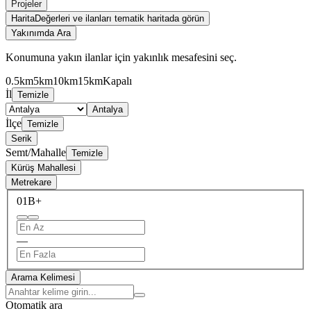
Projeler
Harita
Değerleri ve ilanları tematik haritada görün
Yakınımda Ara
Konumuna yakın ilanlar için yakınlık mesafesini seç.
0.5km
5km
10km
15km
Kapalı
İl
Temizle
Antalya
İlçe
Temizle
Serik
Semt/Mahalle
Temizle
Kürüş Mahallesi
Metrekare
0
1B+
—
Arama Kelimesi
Otomatik ara