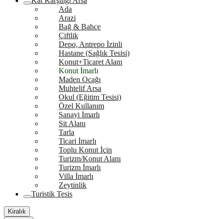
Kat Karşılığı Arsa
Ada
Arazi
Bağ & Bahçe
Çiftlik
Depo, Antrepo İzinli
Hastane (Sağlık Tesisi)
Konut+Ticaret Alanı
Konut İmarlı
Maden Ocağı
Muhtelif Arsa
Okul (Eğitim Tesisi)
Özel Kullanım
Sanayi İmarlı
Sit Alanı
Tarla
Ticari İmarlı
Toplu Konut İçin
Turizm/Konut Alanı
Turizm İmarlı
Villa İmarlı
Zeytinlik
Turistik Tesis
Kiralık