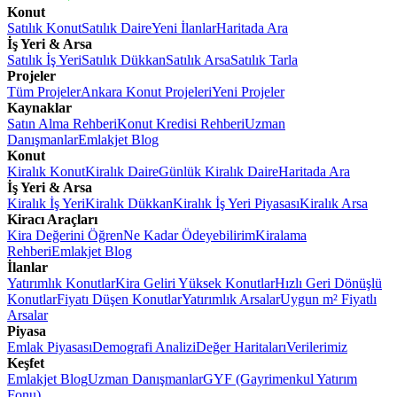
Konut
Satılık Konut
Satılık Daire
Yeni İlanlar
Haritada Ara
İş Yeri & Arsa
Satılık İş Yeri
Satılık Dükkan
Satılık Arsa
Satılık Tarla
Projeler
Tüm Projeler
Ankara Konut Projeleri
Yeni Projeler
Kaynaklar
Satın Alma Rehberi
Konut Kredisi Rehberi
Uzman
Danışmanlar
Emlakjet Blog
Konut
Kiralık Konut
Kiralık Daire
Günlük Kiralık Daire
Haritada Ara
İş Yeri & Arsa
Kiralık İş Yeri
Kiralık Dükkan
Kiralık İş Yeri Piyasası
Kiralık Arsa
Kiracı Araçları
Kira Değerini Öğren
Ne Kadar Ödeyebilirim
Kiralama
Rehberi
Emlakjet Blog
İlanlar
Yatırımlık Konutlar
Kira Geliri Yüksek Konutlar
Hızlı Geri Dönüşlü
Konutlar
Fiyatı Düşen Konutlar
Yatırımlık Arsalar
Uygun m² Fiyatlı
Arsalar
Piyasa
Emlak Piyasası
Demografi Analizi
Değer Haritaları
Verilerimiz
Keşfet
Emlakjet Blog
Uzman Danışmanlar
GYF (Gayrimenkul Yatırım
Fonu)