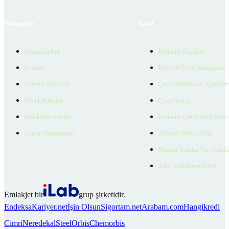
Hizmetler
Yasal
Danışman Bul
Kullanım Koşulları
Projeler
Bireysel Üyelik Sözleşmesi
Ücretsiz İlan Verin
Çerez Politikası ve Aydınlat
Üyelik Paketleri
Çerez Ayarları
EmlakZeka Asistan
Kullanıcı Veri Gizliliği Bildi
Uzman Danışmanlar
Ziyaretçi Veri Gizliliği
Müşteri Yetkilisi Veri Gizlili
Aday Aydınlatma Metni
Emlakjet bir
grup şirketidir.
Endeksa
Kariyer.net
İşin Olsun
Sigortam.net
Arabam.com
Hangikredi
Cimri
Neredekal
SteelOrbis
Chemorbis