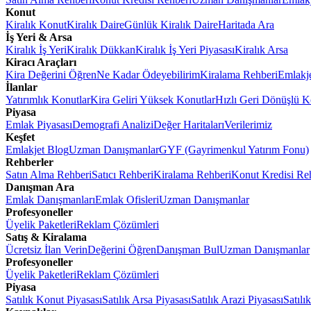
Konut
Kiralık Konut
Kiralık Daire
Günlük Kiralık Daire
Haritada Ara
İş Yeri & Arsa
Kiralık İş Yeri
Kiralık Dükkan
Kiralık İş Yeri Piyasası
Kiralık Arsa
Kiracı Araçları
Kira Değerini Öğren
Ne Kadar Ödeyebilirim
Kiralama Rehberi
Emlakj
İlanlar
Yatırımlık Konutlar
Kira Geliri Yüksek Konutlar
Hızlı Geri Dönüşlü K
Piyasa
Emlak Piyasası
Demografi Analizi
Değer Haritaları
Verilerimiz
Keşfet
Emlakjet Blog
Uzman Danışmanlar
GYF (Gayrimenkul Yatırım Fonu)
Rehberler
Satın Alma Rehberi
Satıcı Rehberi
Kiralama Rehberi
Konut Kredisi Re
Danışman Ara
Emlak Danışmanları
Emlak Ofisleri
Uzman Danışmanlar
Profesyoneller
Üyelik Paketleri
Reklam Çözümleri
Satış & Kiralama
Ücretsiz İlan Verin
Değerini Öğren
Danışman Bul
Uzman Danışmanlar
Profesyoneller
Üyelik Paketleri
Reklam Çözümleri
Piyasa
Satılık Konut Piyasası
Satılık Arsa Piyasası
Satılık Arazi Piyasası
Satılı