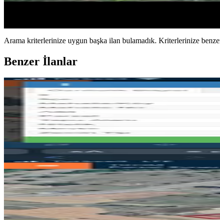
25.000 ₺
Arama kriterlerinize uygun başka ilan bulamadık.
Kriterlerinize benzer
Benzer İlanlar
Sahibinden Ankara Çubuk Da Ekil
Çubuk, Yılmazköy Mahallesi
10288 m²
·
7/m²
·
12.07.2026
75.000 ₺
Sahibinden Ankara Çubuk Tarl
Çubuk, Yılmazköy Mahallesi
6120 m²
·
9/m²
·
12.07.2026