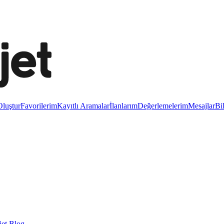
luştur
Favorilerim
Kayıtlı Aramalar
İlanlarım
Değerlemelerim
Mesajlar
Bi
et Blog