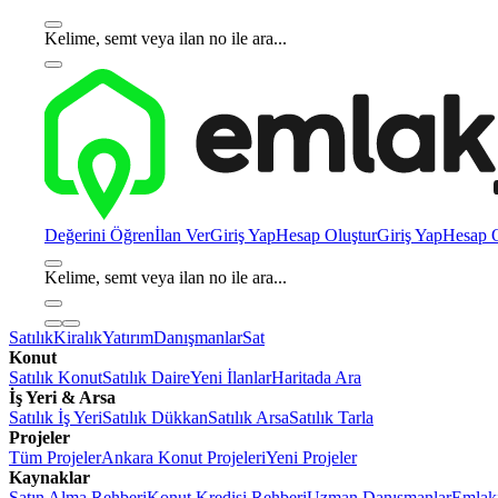
Kelime, semt veya ilan no ile ara...
Değerini Öğren
İlan Ver
Giriş Yap
Hesap Oluştur
Giriş Yap
Hesap O
Kelime, semt veya ilan no ile ara...
Satılık
Kiralık
Yatırım
Danışmanlar
Sat
Konut
Satılık Konut
Satılık Daire
Yeni İlanlar
Haritada Ara
İş Yeri & Arsa
Satılık İş Yeri
Satılık Dükkan
Satılık Arsa
Satılık Tarla
Projeler
Tüm Projeler
Ankara Konut Projeleri
Yeni Projeler
Kaynaklar
Satın Alma Rehberi
Konut Kredisi Rehberi
Uzman Danışmanlar
Emlakj