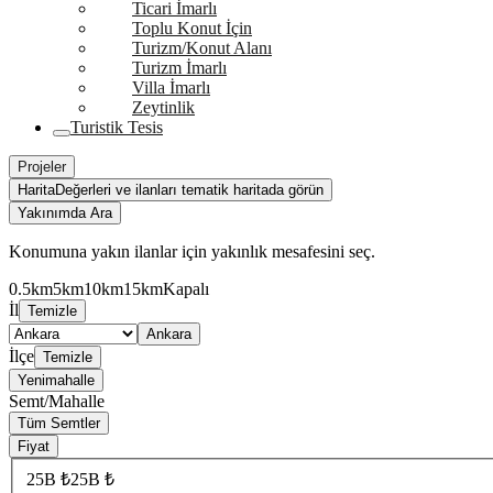
Ticari İmarlı
Toplu Konut İçin
Turizm/Konut Alanı
Turizm İmarlı
Villa İmarlı
Zeytinlik
Turistik Tesis
Projeler
Harita
Değerleri ve ilanları tematik haritada görün
Yakınımda Ara
Konumuna yakın ilanlar için yakınlık mesafesini seç.
0.5km
5km
10km
15km
Kapalı
İl
Temizle
Ankara
İlçe
Temizle
Yenimahalle
Semt/Mahalle
Tüm Semtler
Fiyat
25B ₺
25B ₺