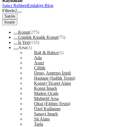
Kaynaklar
Satıcı Rehberi
Emlakjet Blog
Filtrele
2
Satılık
Kiralık
Konut
(275)
Günlük Kiralık Konut
(75)
İş Yeri
(133)
Arsa
(1)
Bağ & Bahçe
(1)
Ada
Arazi
Çiftlik
Depo, Antrepo İzinli
Hastane (Sağlık Tesisi)
Konut+Ticaret Alanı
Konut İmarlı
Maden Ocağı
Muhtelif Arsa
Okul (Eğitim Tesisi)
Özel Kullanım
Sanayi İmarlı
Sit Alanı
Tarla