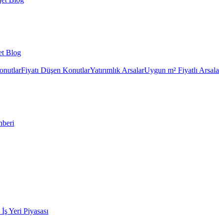
et Blog
onutlar
Fiyatı Düşen Konutlar
Yatırımlık Arsalar
Uygun m² Fiyatlı Arsala
hberi
k İş Yeri Piyasası