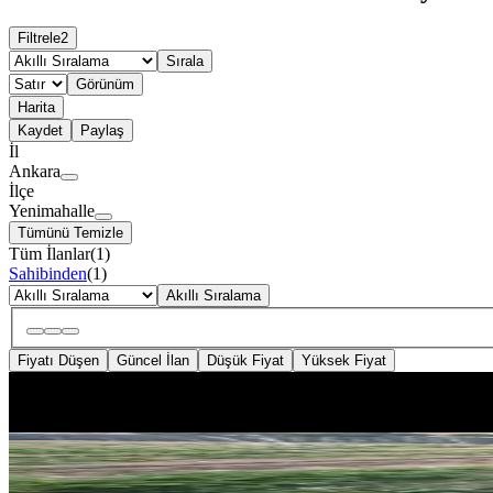
Filtrele
2
Sırala
Görünüm
Harita
Kaydet
Paylaş
İl
Ankara
İlçe
Yenimahalle
Tümünü Temizle
Tüm İlanlar
(
1
)
Sahibinden
(
1
)
Akıllı Sıralama
Fiyatı Düşen
Güncel İlan
Düşük Fiyat
Yüksek Fiyat
YOLA YAKIN
Batıkente 3km Uzaklıkta Kiralık
Yenimahalle, Karacakaya Mahallesi
400 m²
·
Yolu Açılmış
·
63/m²
·
12.06.202