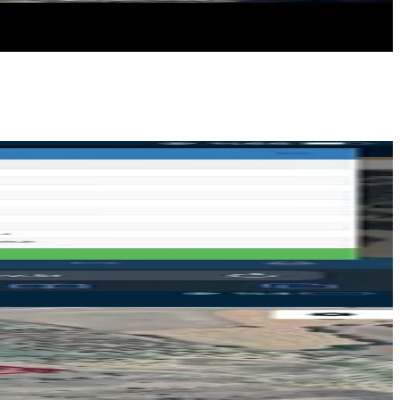
sinantutku
sinantutku
Ara
sinantutku
sinantutku
Ara