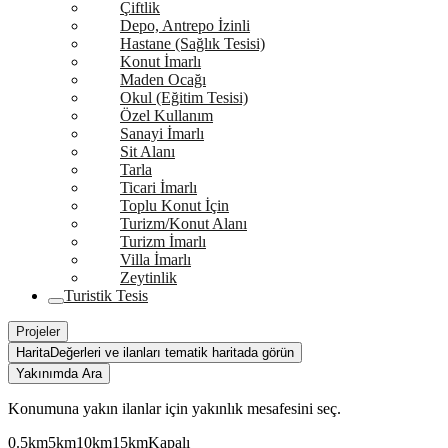
Çiftlik
Depo, Antrepo İzinli
Hastane (Sağlık Tesisi)
Konut İmarlı
Maden Ocağı
Okul (Eğitim Tesisi)
Özel Kullanım
Sanayi İmarlı
Sit Alanı
Tarla
Ticari İmarlı
Toplu Konut İçin
Turizm/Konut Alanı
Turizm İmarlı
Villa İmarlı
Zeytinlik
Turistik Tesis
Projeler
Harita
Değerleri ve ilanları tematik haritada görün
Yakınımda Ara
Konumuna yakın ilanlar için yakınlık mesafesini seç.
0.5km
5km
10km
15km
Kapalı