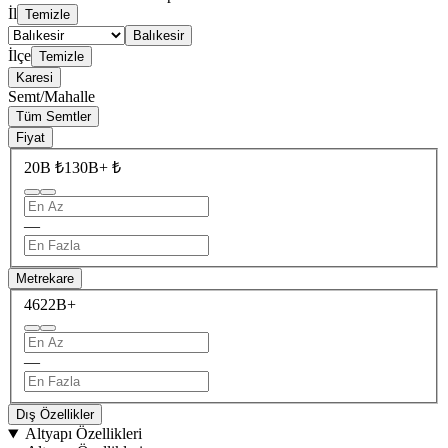
İl
Temizle
Balıkesir
İlçe
Temizle
Karesi
Semt/Mahalle
Tüm Semtler
Fiyat
20B ₺
130B+ ₺
—
Metrekare
462
2B+
—
Dış Özellikler
Altyapı Özellikleri