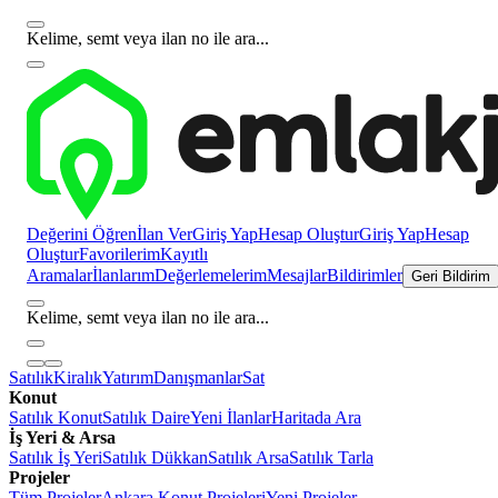
Kelime, semt veya ilan no ile ara...
Değerini Öğren
İlan Ver
Giriş Yap
Hesap Oluştur
Giriş Yap
Hesap
Oluştur
Favorilerim
Kayıtlı
Aramalar
İlanlarım
Değerlemelerim
Mesajlar
Bildirimler
Geri Bildirim
Kelime, semt veya ilan no ile ara...
Satılık
Kiralık
Yatırım
Danışmanlar
Sat
Konut
Satılık Konut
Satılık Daire
Yeni İlanlar
Haritada Ara
İş Yeri & Arsa
Satılık İş Yeri
Satılık Dükkan
Satılık Arsa
Satılık Tarla
Projeler
Tüm Projeler
Ankara Konut Projeleri
Yeni Projeler