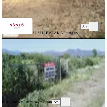
SÜSLÜ EMLAK
Nilgün Süslü
Ara
Ara
SÜSLÜ EMLAK
Nilgün Süslü
Ülkü Yoluna Cepheli Kiralık Tarla
Edremit, Eroğlan Mahallesi
6142 m²
·
3/m²
·
29.07.2026
16.500 ₺
Buse Emlak
Mustafa Bayraktutan
Ara
Buse Emlak
Mustafa Bayraktutan
Ara