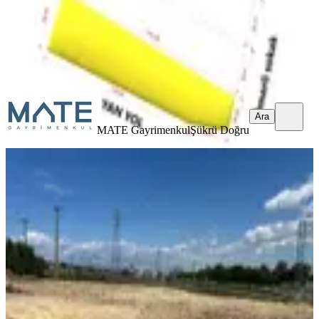
MATE Gayrimenkul
Şükrü Doğru
Ara
Ara
MATE Gayrimenkul
Şükrü Doğru
Ayvalık Gazikemalpaşada Kiralık
Tarla
Ayvalık, Küçükköy Mahallesi
894 m²
·
112/m²
·
05.07.2026
100.000 ₺