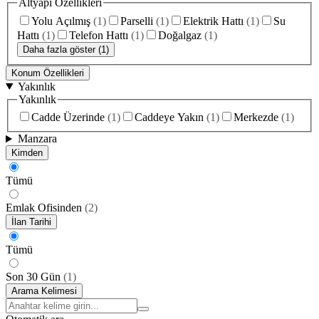
Altyapı Özellikleri
Yolu Açılmış
(
1
)
Parselli
(
1
)
Elektrik Hattı
(
1
)
Su
Hattı
(
1
)
Telefon Hattı
(
1
)
Doğalgaz
(
1
)
Daha fazla göster (1)
Konum Özellikleri
Yakınlık
Yakınlık
Cadde Üzerinde
(
1
)
Caddeye Yakın
(
1
)
Merkezde
(
1
)
Manzara
Kimden
Tümü
Emlak Ofisinden
(
2
)
İlan Tarihi
Tümü
Son 30 Gün
(
1
)
Arama Kelimesi