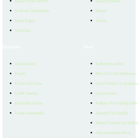
Konut Kredisi Rehberi
İnsan Kaynakları
Ne Kadar Ödeyebilirim
İletişim
Emlak Değeri
Yardım
Verilerimiz
Hizmetler
Yasal
Danışman Bul
Kullanım Koşulları
Projeler
Bireysel Üyelik Sözleşmesi
Ücretsiz İlan Verin
Çerez Politikası ve Aydınlat
Üyelik Paketleri
Çerez Ayarları
EmlakZeka Asistan
Kullanıcı Veri Gizliliği Bildi
Uzman Danışmanlar
Ziyaretçi Veri Gizliliği
Müşteri Yetkilisi Veri Gizlili
Aday Aydınlatma Metni