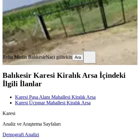
28750 m²
·
3/m²
·
18.09.2025
100.000 ₺
120.000 ₺
Reha Medin Balıkesir
Naci gültekin
Ara
Reha Medin Balıkesir
Naci gültekin
Ara
Balıkesir Karesi Kiralık Arsa İçindeki
İlgili İlanlar
Karesi Paşa Alanı Mahallesi Kiralık Arsa
Karesi Üçpınar Mahallesi Kiralık Arsa
Karesi
Analiz ve Araştırma Sayfaları
Demografi Analizi