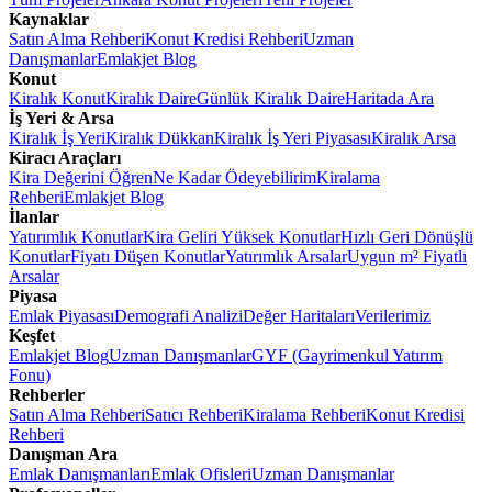
Kaynaklar
Satın Alma Rehberi
Konut Kredisi Rehberi
Uzman
Danışmanlar
Emlakjet Blog
Konut
Kiralık Konut
Kiralık Daire
Günlük Kiralık Daire
Haritada Ara
İş Yeri & Arsa
Kiralık İş Yeri
Kiralık Dükkan
Kiralık İş Yeri Piyasası
Kiralık Arsa
Kiracı Araçları
Kira Değerini Öğren
Ne Kadar Ödeyebilirim
Kiralama
Rehberi
Emlakjet Blog
İlanlar
Yatırımlık Konutlar
Kira Geliri Yüksek Konutlar
Hızlı Geri Dönüşlü
Konutlar
Fiyatı Düşen Konutlar
Yatırımlık Arsalar
Uygun m² Fiyatlı
Arsalar
Piyasa
Emlak Piyasası
Demografi Analizi
Değer Haritaları
Verilerimiz
Keşfet
Emlakjet Blog
Uzman Danışmanlar
GYF (Gayrimenkul Yatırım
Fonu)
Rehberler
Satın Alma Rehberi
Satıcı Rehberi
Kiralama Rehberi
Konut Kredisi
Rehberi
Danışman Ara
Emlak Danışmanları
Emlak Ofisleri
Uzman Danışmanlar