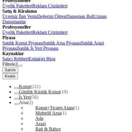
Profesyoneller
Üyelik Paketleri
Reklam Çözümleri
Satış & Kiralama
Ücretsiz İlan Verin
Değerini Öğren
Danışman Bul
Uzman
Danışmanlar
Profesyoneller
Üyelik Paketleri
Reklam Çözümleri
Piyasa
Satılık Konut Piyasası
Satılık Arsa Piyasası
Satılık Arazi
Piyasası
Satılık İş Yeri Piyasası
Kaynaklar
Satıcı Rehberi
Emlakjet Blog
Filtrele
2
Satılık
Kiralık
Konut
(211)
Günlük Kiralık Konut
(19)
İş Yeri
(56)
Arsa
(2)
Konut+Ticaret Alanı
(1)
Muhtelif Arsa
(1)
Ada
Arazi
Bağ & Bahçe