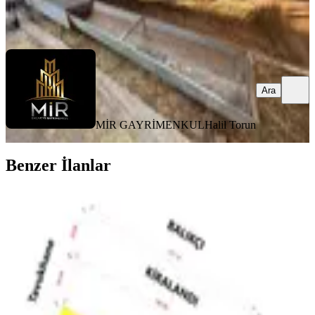
MİR GAYRİMENKUL
Halil Torun
Ara
Ara
MİR GAYRİMENKUL
Halil Torun
Benzer İlanlar
Bandırma-banvit-cezaevi Karşısı Ana
Yol Üstü Kiralık Boş Arazi
Bandırma, Ömerli Mahallesi
4004 m²
·
11/m²
·
07.03.2025
45.000 ₺