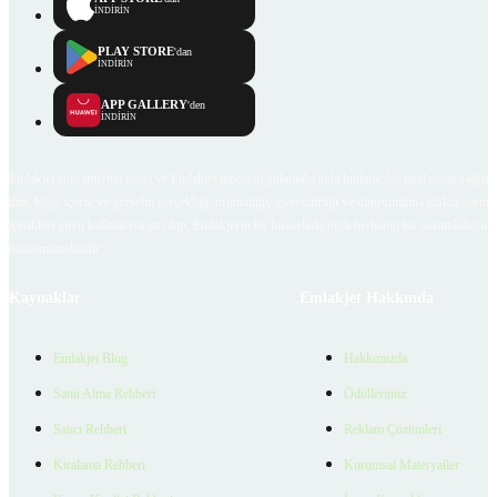
İNDİRİN
PLAY STORE
'dan
İNDİRİN
APP GALLERY
'den
İNDİRİN
Emlakjet.com internet sitesi ve Emlakjet mobil uygulamalarında kullanıcılar tarafından sağlana
ilan, bilgi, içerik ve görselin gerçekliği, orijinalliği, güvenilirliği ve doğruluğuna ilişkin soru
içerikleri giren kullanıcıya ait olup, Emlakjet'in bu hususlarla ilgili herhangi bir sorumluluğu
bulunmamaktadır.
Kaynaklar
Emlakjet Hakkında
Emlakjet Blog
Hakkımızda
Satın Alma Rehberi
Ödüllerimiz
Satıcı Rehberi
Reklam Çözümleri
Kiralama Rehberi
Kurumsal Materyaller