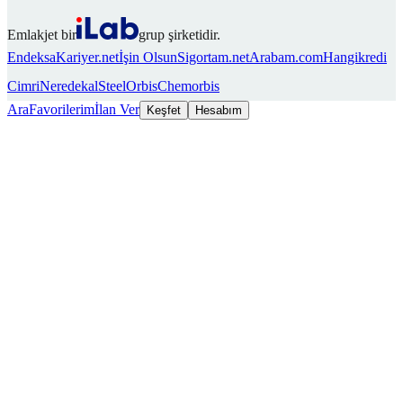
Emlakjet bir
grup şirketidir.
Endeksa
Kariyer.net
İşin Olsun
Sigortam.net
Arabam.com
Hangikredi
Cimri
Neredekal
SteelOrbis
Chemorbis
Ara
Favorilerim
İlan Ver
Keşfet
Hesabım