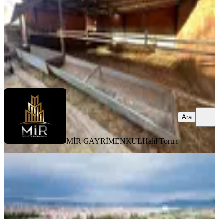
20.000 ₺
MİR GAYRİMENKUL
Halil Torun
Ara
Ara
MİR GAYRİMENKUL
Halil Torun
%
30
Hasan Basri Çantay Mh 4.131 M²
Kiralık Tarla - Depolama Alanı
Altıeylül, Halalca Mahallesi
8262 m²
·
4/m²
·
03.06.2026