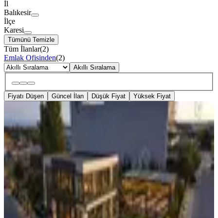
İl
Balıkesir
İlçe
Karesi
Tümünü Temizle
Tüm İlanlar
(
2
)
Emlak Ofisinden
(
2
)
Akıllı Sıralama
Fiyatı Düşen
Güncel İlan
Düşük Fiyat
Yüksek Fiyat
YOLA YAKIN
Balıkesir Paşaalanı T1 İmarlı 2.469
M² Ticari Alan | Depo Veya..
Karesi, Paşa Alanı Mahallesi
2469 m²
·
Doğalgaz, Elektrik Hattı
+5
·
53/m²
·
09.07.2026
130.000 ₺