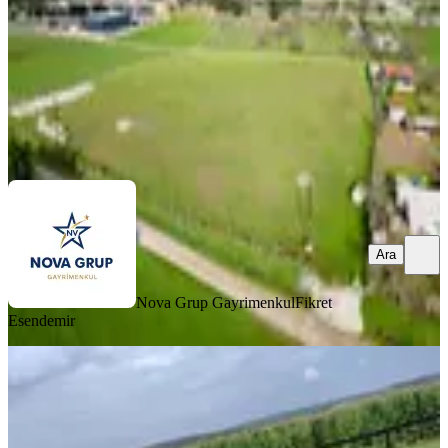
35.000 ₺
50.000 ₺
Nova Grup Gayrimenkul
Fikret Esendemir
Ara
Ara
Nova Grup Gayrimenkul
Fikret
Esendemir
%
17
Eski Balıkesir Edremit Yoluna Cepheli
Kiralık Tarla
İvrindi, Sarıca Mahallesi