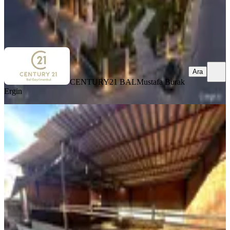
CENTURY21 BAL
Mustafa Burak Ergin
Ara
Ara
CENTURY21 BAL
Mustafa Burak
Ergin
Mir'den Balıkesir Üçpınar'da
Üzerinde Depo Olan Kiralık Arsa
Karesi, Üçpınar Mahallesi
462 m²
·
43/m²
·
26.06.2026
20.000 ₺