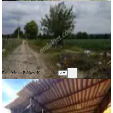
%
6
Eski Balıkesir Edremit Yoluna Cepheli
Kiralık Tarla
İvrindi, Sarıca Mahallesi
25750 m²
·
6/m²
·
18.09.2025
150.000 ₺
160.000 ₺
Reha Medin Balıkesir
Naci gültekin
Ara
Reha Medin Balıkesir
Naci gültekin
Ara
Mir'den Balıkesir Üçpınar'da
Üzerinde Depo Olan Kiralık Arsa
Karesi, Üçpınar Mahallesi
462 m²
·
43/m²
·
26.06.2026